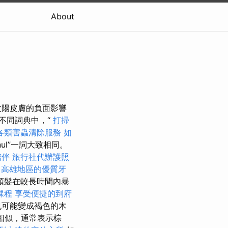
About
太陽皮膚的負面影響
不同詞典中，“
打掃
各類害蟲清除服務
如
rnul”一詞大致相同。
陪伴
旅行社代辦護照
高雄地區的優質牙
頭髮在較長時間內暴
課程
享受便捷的到府
也可能變成褐色的木
相似，通常表示棕