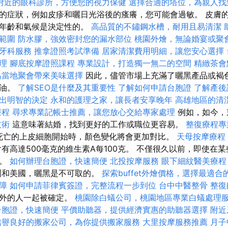
附近的眼科診所，方便您的視力保健
選擇合適的塔位，為親人找
的症狀，例如皮疹和曬日光浴後的瘙癢，您可能會過敏。 皮膚
的年齡和氣候是決定性的。
高品質的不鏽鋼水槽，耐用且易清潔
範圍
防水膠，強效密封您的漏水部位
桃園外燴，無論婚宴或聚
牙科服務
推拿證照考試準備
居家清潔費用明細，讓您安心選擇
理
腳底按摩證照課程
專業設計，打造獨一無二的空間
精緻茶會
為當地聚會帶來美味選擇
因此，儘管市場上充滿了曬黑產品或褐
奶油。
了解SEO是什麼及其重要性
了解如何申請台胞證
了解產後
出明智的決定
永和的護理之家，讓長者安享晚年
高雄地區的清
療程
尋求專業記帳士推薦，讓您放心交給專家處理
例如，如今，
技術
這意味著結婚，找到更好的工作或職位更容易。
整復療程專
g以死亡的上皮細胞開始時，顏色變化將會更加對比。
天母按摩療程
有高達500毫克的維生素A每100克。 不僅很久以前，即使在
應。
如何辦理台胞證，快速簡便
北投按摩服務
眼下細紋醫美療程
歐洲和美國，曬黑是不可取的。
探索buffet外燴價格，選擇最適合
障
如何申請菲律賓簽證，完整流程一步到位
台中中醫整骨
整復
以外的人一起被確定。
桃園除白蟻公司，桃園地區專業白蟻處理
台胞證，快速簡便
平價助聽器，提供經濟實惠的助聽器選擇
附近
信譽良好的搬家公司，為你提供搬家服務
大里按摩服務推薦
月子