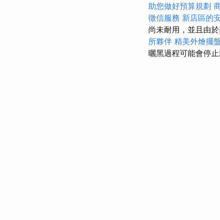
助您做好預算規劃
徵信服務
新店區的
尚未耐用，並且由
所夥伴
精美外燴擺
曬黑過程可能會停止