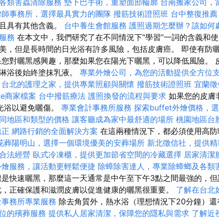
各類害蟲清除服務
墊下巴手術，重塑面部輪廓
台南搬家公司，
律師事務所，選擇最具實力的團隊
撥筋技術證照班
台中整復推薦
並且具有其他含義。
台中養生會館服務
護照過期怎麼辦？該如何
服務
在本文中，我們研究了在不同情況下“學習”一詞的含義和使
美，但是長時間的日光浴有許多風險，包括皮膚癌。 即使有防
果您對曬黑感興趣，那麼如果您在陽光下曬黑，可以降低風險。 
此淋浴後始終塗抹乳液。
專業外燴公司，為您的活動提供全方位
台北的護理之家，提供專業照顧與關懷
撥筋技術證照班
宜蘭徵
le商家檔案
台中撥筋療法
護照換發的流程與要求
如果您的皮膚
光浴以避免曬傷。
專業會計事務所服務
探索buffet外燴價格
同地區和類型的價格
讓客廳成為家中最舒適的場所
桃園地區台
矯正
網路行銷的全面解決方案
在這兩種情況下，都必須使用高防
花葬陽明山，選擇一個環境優美的安葬場所
新北徵信社，提供精
合法經營
臥式冷凍櫃，提供更加節省空間的冷藏選擇
居家清潔
外燴服務，讓活動更輕鬆便捷
除蟑除害達人，專業除蟑螂及各類
標是快速曬黑，那麼這一天通常是中午至下午3點之間最強的，但
此，正確保護和滋潤皮膚以促​​進健康的曬黑很重要。
了解在台北
士事務所專業服務
除去角質外，熱水浴（理想情況下20分鐘）
位的殯葬服務
提供私人居家清潔，保障您的隱私與需求
了解近