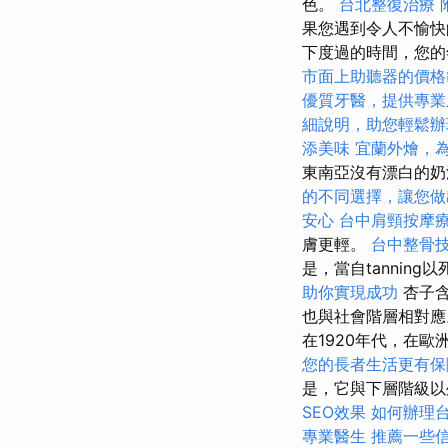
色。
台北整復治療
果您遇到令人不愉快
下度過的時間，您
市面上助聽器的價格
優質牙醫，提供專業
細說明，助您輕鬆辦
添美味
宜蘭外燴，
東南亞沒有漂白的
的不同選擇，讓您做
安心
台中肩頸按摩
膚更輕。
台中整骨
是，當自tannin
助你實現成功
杏子含
也與社會階層相對
在1920年代，在
您的長者生活更有保
是，它與下層階級
SEO效果
如何辦理
專業醫生
推薦一些