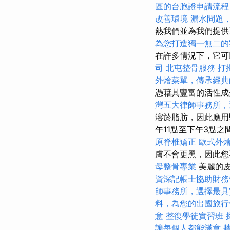
區的台胞證申請流程
改善環境
漏水問題
熱我們並為我們提
為您打造獨一無二的
在許多情況下，它可
司
北屯整骨服務
打
外燴菜單，傳承經典
憑藉其豐富的活性成
灣五大律師事務所，
溶於脂肪，因此應用
午11點至下午3點
原脊椎矯正
歐式外
膚不會更黑，因此
母整骨專業
美麗的皮
資深記帳士協助財務
師事務所，選擇最具
料，為您的出國旅行
意
整復學徒實習班
讓每個人都能滿意