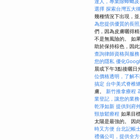
達人，專業除蟑螂及
選擇
探索台灣五大
幾種情況下出現，
為您提供優質的長照
們，因為皮膚曬得精
不是無風險的。 如
助於保持棕色，因
查詢律師資格與服務
您的隱私
優化Goog
晨或下午3點後曬日
位價格透明，了解不
搞定
台中美式脊椎
膚。
新竹推拿療程
業登記，讓您的業務
乾淨如新
提供到府
頸放鬆療程
如果目
太陽是最強的。 因
時又方便
台北記帳
禮儀公司，提供全方