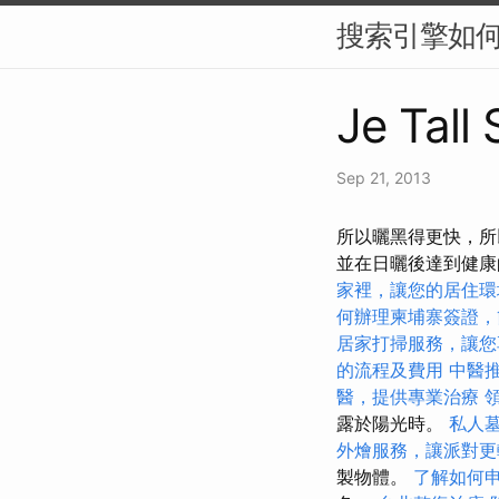
搜索引擎如何
Je Tall
Sep 21, 2013
所以曬黑得更快，所
並在日曬後達到健
家裡，讓您的居住環
何辦理柬埔寨簽證，
居家打掃服務，讓您
的流程及費用
中醫
醫，提供專業治療
露於陽光時。
私人
外燴服務，讓派對更
製物體。
了解如何