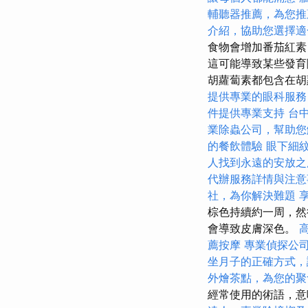
輔聽器推薦，為您推
介紹，協助您選擇適
食物會增加番茄紅素
這可能導致某些發育
胡蘿蔔素都包含在胡
提供專業的眼科服務
件提供專業支持
台
業除蟲公司，幫助您
的餐飲體驗
眼下細
人找到永遠的安放之
代辦服務詳情與注意
社，為你解決難題
棕色持續約一周，然
會導致皮膚深色。
薦按摩
專業偵探公
坐月子的正確方式，
外燴茶點，為您的聚
經常使用的術語，意