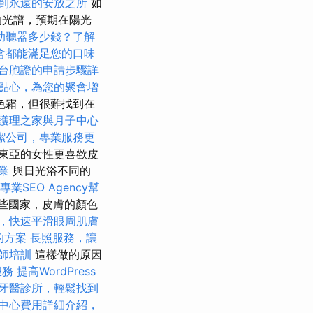
到永遠的安放之所
如
的光譜，預期在陽光
助聽器多少錢？了解
會都能滿足您的口味
台胞證的申請步驟詳
點心，為您的聚會增
色霜，但很難找到在
護理之家與月子中心
潔公司，專業服務更
東亞的女性更喜歡皮
業
與日光浴不同的
專業SEO Agency幫
某些國家，皮膚的顏色
，快速平滑眼周肌膚
的方案
長照服務，讓
師培訓
這樣做的原因
服務
提高WordPress
牙醫診所，輕鬆找到
中心費用詳細介紹，