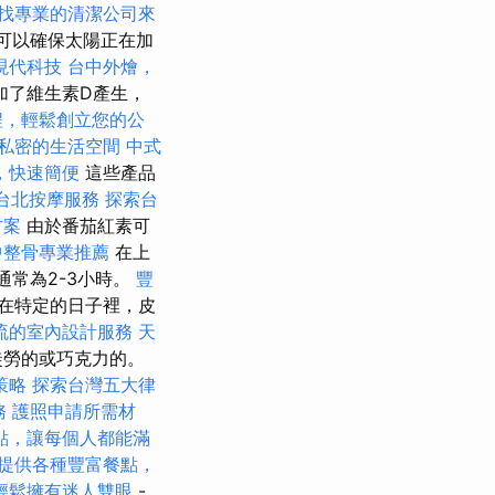
找專業的清潔公司來
可以確保太陽正在加
現代科技
台中外燴，
加了維生素D產生，
程，輕鬆創立您的公
私密的生活空間
中式
，快速簡便
這些產品
台北按摩服務
探索台
方案
由於番茄紅素可
中整骨專業推薦
在上
通常為2-3小時。
豐
在特定的日子裡，皮
流的室內設計服務
天
徒勞的或巧克力的。
策略
探索台灣五大律
務
護照申請所需材
點，讓每個人都能滿
提供各種豐富餐點，
輕鬆擁有迷人雙眼
-