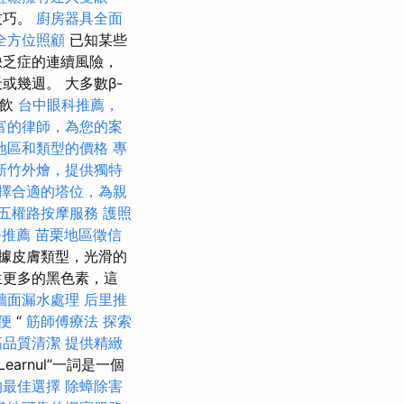
技巧。
廚房器具全面
全方位照顧
已知某些
缺乏症的連續風險，
或幾週。 大多數β-
餐飲
台中眼科推薦，
富的律師，為您的案
地區和類型的價格
專
新竹外燴，提供獨特
擇合適的塔位，為親
五權路按摩服務
護照
務推薦
苗栗地區徵信
據皮膚類型，光滑的
生更多的黑色素，這
牆面漏水處理
后里推
便
“
筋師傅療法
探索
高品質清潔
提供精緻
Learnul”一詞是一個
的最佳選擇
除蟑除害