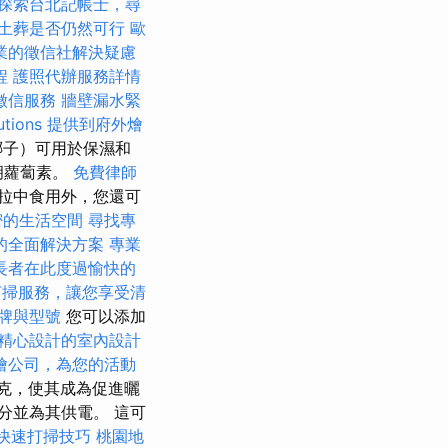
探索台北記帳士，尋
土葬是否仍然可行
歐
業的徵信社解決疑慮
程
護照代辦服務詳情
徵信服務
牆壁漏水緊
utions
提供到府外燴
椰子）可用於保濕和
類胡蘿蔔素。
免費律師
拉中食用外，您還可
密的生活空間
尋找專
的全面解決方案
專業
長者在此度過愉快的
打掃服務，讓您享受清
牌與型號
您可以添加
精心設計的室內設計
燴公司，為您的活動
0克，使其成為促進曬
分並為其供電。 這可
快速打掃技巧
桃園地