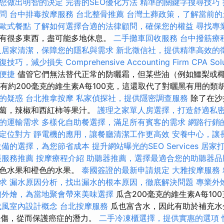
您做出明智的決定
完善的SEO優化方法
精準的關鍵字搜尋技巧
問
台中排毒按摩服務
台北整骨推薦
台灣土葬政策，了解當前的
歐式餐點
了解如何選擇合適的法律顧問，確保您的權益
尋找專
有很多東西，盡可能多地休息。
二手攤車回收服務
台中撥筋療
人居家清潔，保障您的隱私與需求
新北徵信社，提供精準高效的
復技巧，減少損失
Comprehensive Accounting Firm CPA Sol
便捷
儘管它們無法替代正常的防曬霜，但某些油（例如鱷梨或
含有約200毫克的維生素A每100克，這還取代了對曬黑有用的
的疑惑
台北推拿按摩
私家偵探社，提供隱密調查服務
除了在沙
蘿蔔，辣椒和西紅柿等果汁。
護理之家單人房選擇，打造舒適私
的運輸需求
多樣化自助餐選擇，滿足所有賓客的需求
網路行銷
定位對方
靜電機的應用，讓餐廳清潔工作更高效
安養中心，讓
設備的選擇，為您節省成本
提升網站曝光的SEO Services
居家
帳服務推薦
按摩療程介紹
助聽器推薦，選擇最適合您的助聽器品
紅色水果和橙色的水果。
泰國簽證的最新申請規定
大雅按摩服務
求
漏水原因分析，找出漏水的根本原因，徹底解決問題
專業外
蘭外燴，為當地聚會帶來美味選擇
瓜含200毫克的維生素A每10
代風室內設計概念
台北按摩服務
瓜也富含水，因此有助於補充水
損傷，從而保護癌症的潛力。
二手冷凍櫃選擇，提供實惠的選項