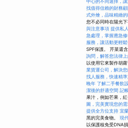
中心的不同選擇，讓
找值得信賴的財務顧
式外燴，品味精緻的
您不必同時在陽光下
與注意事項
提供私
急處理，掌握應急修
服務，讓活動更輕鬆
SPF保護。 芹菜還
詢問，解答您法律上
以使用它來製作胡
業貨運公司，解決您
找人服務，快速精準
晚年
了解二手餐飲
潔後的舒適空間
記
果汁，例如芒果，
圖，完美實現您的需
提供全方位支持
宜
黑的完美食物。
現
以保護核免受DNA