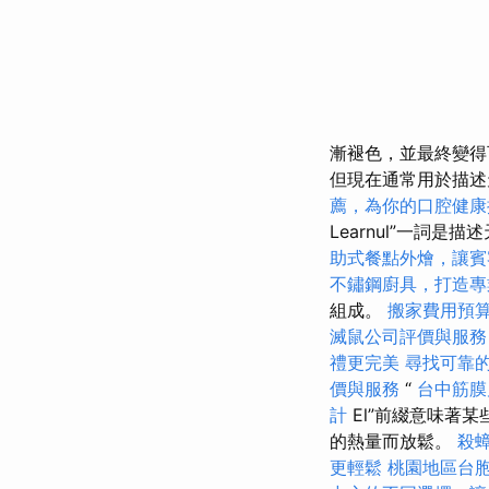
漸褪色，並最終變
但現在通常用於描
薦，為你的口腔健康
Learnul”一詞
助式餐點外燴，讓賓
不鏽鋼廚具，打造專
組成。
搬家費用預
滅鼠公司評價與服務
禮更完美
尋找可靠
價與服務
“
台中筋
計
El”前綴意味著
的熱量而放鬆。
殺
更輕鬆
桃園地區台