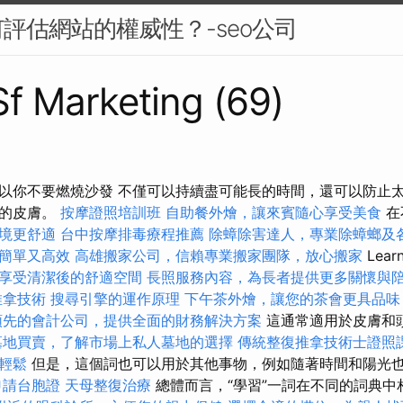
評估網站的權威性？-seo公司
 Sf Marketing (69)
以你不要燃燒沙發 不僅可以持續盡可能長的時間，還可以防止
康的皮膚。
按摩證照培訓班
自助餐外燴，讓來賓隨心享受美食
在
境更舒適
台中按摩排毒療程推薦
除蟑除害達人，專業除蟑螂及
簡單又高效
高雄搬家公司，信賴專業搬家團隊，放心搬家
Lea
享受清潔後的舒適空間
長照服務內容，為長者提供更多關懷與
推拿技術
搜尋引擎的運作原理
下午茶外燴，讓您的茶會更具品味
領先的會計公司，提供全面的財務解決方案
這通常適用於皮膚和
墓地買賣，了解市場上私人墓地的選擇
傳統整復推拿技術士證照
輕鬆
但是，這個詞也可以用於其他事物，例如隨著時間和陽光
申請台胞證
天母整復治療
總體而言，“學習”一詞在不同的詞典中