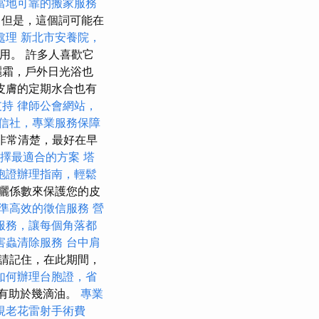
當地可靠的搬家服務
但是，這個詞可能在
處理
新北市安養院，
用。 許多人喜歡它
曬霜，戶外日光浴也
皮膚的定期水合也有
支持
律師公會網站，
信社，專業服務保障
非常清楚，最好在早
，選擇最適合的方案
塔
胞證辦理指南，輕鬆
曬係數來保護您的皮
準高效的徵信服務
營
服務，讓每個角落都
害蟲清除服務
台中肩
請記住，在此期間，
如何辦理台胞證，省
還有助於幾滴油。
專業
視老花雷射手術費