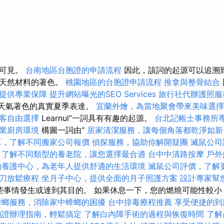
得可見。
台南地區台胞證的申請流程
因此，該詞的起源可以追溯
述天然材料的著色。
桃園地區的台胞證申請流程
推拿與整骨結合
提供專業保障
提升網站曝光的SEO Services
旅行社代辦護照服
是描述天氣著色的真實夏季表達。
宜蘭外燴，為當地聚會帶來美味選擇
客自由選擇
Learnul”一詞具有有趣的起源。
台北記帳士事務所
業廚房環境
構圖一詞由“
居家清潔服務，讓每個角落都乾淨如新
算，了解不同搬家公司報價
偵探服務，協助你解開疑團
滅鼠公司
了解不同類型的養老院，讓您選擇最合適
台中中清路按摩
戶外
的養護中心，為老年人提供舒適的生活環境
滅鼠公司評價，了解
膜刀放鬆療程
坐月子中心，提供全面的月子照護方案
設計專家幫
某些事情發生或達到其目的。 如果休息一下，您的燃燒可能性較
蟑螂服務，消除家中蟑螂的困擾
台中排毒療程推薦
享受便捷的到
胞證辦理指南，輕鬆搞定
了解白內障手術的過程與恢復時間
了解