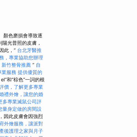
顏色磨損會導致逐
到陽光普照的皮膚，
因此，“
台北牙醫推
務，專業協助您辦理
新竹整骨推薦
“
自
專業服務
提供優質的
el”和“棕色”一詞的根
評價，了解更多專業
婚禮外燴，讓您的婚
更多專業滅鼠公司評
您量身定做的房間設
小，因此皮膚會因強烈
府外燴服務，讓派對
產後護理之家與月子