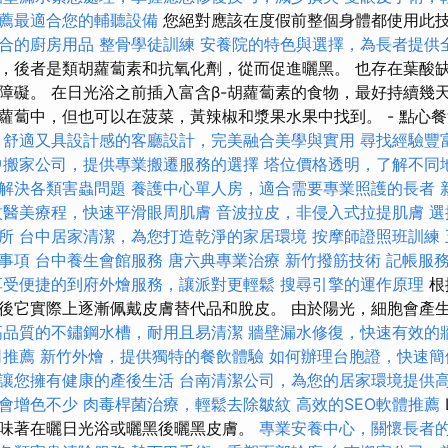
薦最適合您的輔聽設備
您絕對應該在度假前整個身體都使用此
合的廚房用品
整骨學徒訓練
安養院的特色與選擇，為長者提供
，後者是類胡蘿蔔素和抗氧化劑，從而促進曬黑。 也存在葉酸
障礙。 在日光浴之前插入富含β-胡蘿蔔素的食物，最好持續幾天
蘿蔔中，但也可以在菠菜，黃辣椒和漿果水果中找到。 - 點心
舒適又具設計感的客廳設計，完美融合美學與實用
尋找經驗豐
中搬家公司，提供專業搬遷服務的選擇
塔位價格透明，了解不同
解決各類害蟲問題
養護中心單人房，適合需要專業照護的長者
紋醫美療程，快速平滑眼周肌膚
音波拉皮，非侵入式拉提肌膚
選
所
台中居家清潔，為您打造乾淨的家居環境
按摩師證照班訓練
事項
台中養生會館服務
唐六典專業治療
新竹撥筋技術
記帳服
享受便捷的到府外燴服務，讓派對更輕鬆
搜尋引擎的運作原理
根
後它實際上逐漸佩戴皮膚替代品和脫皮。 由於陽光，細胞會產
高品質的不鏽鋼水槽，耐用且易清潔
牆壁漏水修復，快速有效的
司推薦
新竹外燴，提供獨特的餐飲體驗
如何辦理台胞證，快速簡
讓您擁有健康的產後生活
台南清潔公司，為您的居家環境提供
會增色不少
肉毒桿菌治療，輕鬆去除皺紋
高效的SEO軟體推薦
味著在曬日光浴或曬黑後曬黑皮膚。
專業安養中心，關懷長者