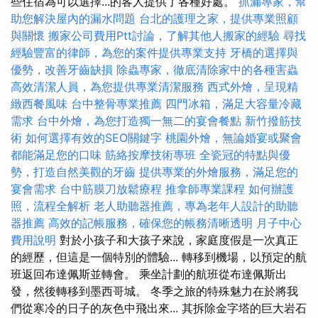
些住宿為可以選擇...的客人提供了各種好處。
抓漏專家，幫
助您解決屋內的漏水問題
台北的護理之家，提供專業照顧
與關懷
搬家公司費用Ptt討論，了解其他人搬家的經驗
尋找
經驗豐富的律師，為您的案件提供專業支持
牙橋的選擇與
優勢，改善牙齒缺損
除蟲專家，徹底清除家中的各種害蟲
高效清潔人員，為您提供專業清潔服務
西式外燴，呈現精
緻西餐風味
台中整骨專業推薦
四門冰箱，滿足大容量冷藏
需求
台中外燴，為您打造獨一無二的宴會餐點
新竹撥筋技
術
如何選擇有效的SEO關鍵字
桃園外燴，無論婚宴或聚會
都能滿足您的口味
筋絡按摩技術專班
全瓷冠的特點與優
勢，打造自然美觀的牙齒
提供專業的外燴服務，滿足您的
宴會需求
台中筋膜刀放鬆療程
推拿師專業課程
如何辦護
照，流程全解析
老人助聽器推薦，專為老年人設計的助聽
器推薦
高效的記帳服務，確保您的帳務清晰透明
月子中心
費用說明
對於小孩子和大孩子來說，家庭度假是一次真正
的經歷，但這是一個特別的體驗... 轉移到機場，以預定的航
班返回布達佩斯並轉會。 乘坐計劃的航班從布達佩斯出
發，然後轉移到墨西哥城。 冬季之旅的特殊魅力在於將我
們從寒冷的日子的灰色中飛出來... 其拆除金字塔的巨大岩石