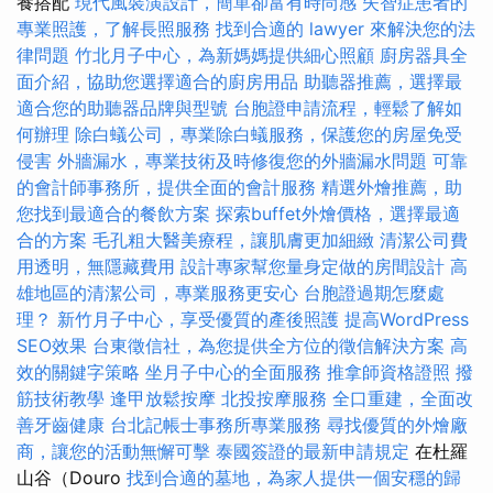
養搭配
現代風裝潢設計，簡單卻富有時尚感
失智症患者的
專業照護，了解長照服務
找到合適的 lawyer 來解決您的法
律問題
竹北月子中心，為新媽媽提供細心照顧
廚房器具全
面介紹，協助您選擇適合的廚房用品
助聽器推薦，選擇最
適合您的助聽器品牌與型號
台胞證申請流程，輕鬆了解如
何辦理
除白蟻公司，專業除白蟻服務，保護您的房屋免受
侵害
外牆漏水，專業技術及時修復您的外牆漏水問題
可靠
的會計師事務所，提供全面的會計服務
精選外燴推薦，助
您找到最適合的餐飲方案
探索buffet外燴價格，選擇最適
合的方案
毛孔粗大醫美療程，讓肌膚更加細緻
清潔公司費
用透明，無隱藏費用
設計專家幫您量身定做的房間設計
高
雄地區的清潔公司，專業服務更安心
台胞證過期怎麼處
理？
新竹月子中心，享受優質的產後照護
提高WordPress
SEO效果
台東徵信社，為您提供全方位的徵信解決方案
高
效的關鍵字策略
坐月子中心的全面服務
推拿師資格證照
撥
筋技術教學
逢甲放鬆按摩
北投按摩服務
全口重建，全面改
善牙齒健康
台北記帳士事務所專業服務
尋找優質的外燴廠
商，讓您的活動無懈可擊
泰國簽證的最新申請規定
在杜羅
山谷（Douro
找到合適的墓地，為家人提供一個安穩的歸