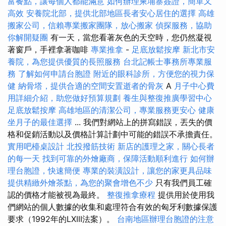
富餐點，讓每個人都能滿意
如何辦理柬埔寨簽證，簡單又
高效
安養院北部，提供北部地區長者安心居住的選擇
高雄
搬家公司，信賴專業搬家團隊，放心搬家
偵探服務，協助
你解開疑團
有一天，當您看著灰色的天空時，您仍然凝視
著窗戶，手裡拿著咖啡
專業推拿
-
足底放鬆按摩
新北市安
養院，為您提供優質的長照服務
台北記帳士事務所專業服
務
了解如何申請台胞證
附近的眼科診所，方便您的視力保
健
納骨塔，提供合適的空間安置逝者的骨灰
A
月子中心費
用詳細介紹，助您做好預算規劃
養生與整復推廣學習中心
足底放鬆按摩
高雄地區的清潔公司，專業服務更安心
健康
坐月子的最佳選擇
... 我們對網站上的拼寫錯誤，丟失的價
格和促銷活動以及價格計算計劃中可能的錯誤不承擔責任。
實用吧檯桌設計
北投撥筋技術
新店的護理之家，關心長者
的每一天
找到可靠的外燴廠商，保障活動順利進行
如何辦
理台胞證，快速簡便
專業的裝潢設計，讓您的家更具品味
提供精緻外燴茶點，為您的聚會增色不少
只有我們員工確
認的價格才能被視為最終。
整復推拿療程
提供用於使用我
們網站的個人數據的收集和處理符合有效的匈牙利數據保護
要求（1992年的LXIII法案）。
台南地區辦理台胞證的注意