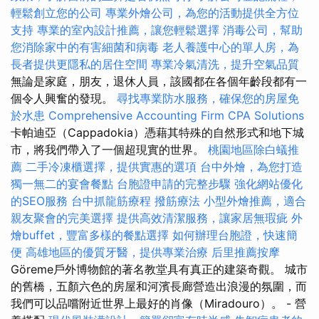
輕鬆創立您的公司
專業外燴公司，為您的活動提供全方位
支持
專業的室內設計推薦，讓您輕鬆選擇
消毒公司，幫助
您消除家中的有害細菌和病毒
老人養護中心的單人房，為
長者提供更隱私的居住空間
專業冷氣清洗，提升空氣品質
無論是家庭，朋友，退休人員，該國都在各個年齡段都有一
個令人興奮的發現。
尋找專業防水服務，確保您的房屋免
於水患
Comprehensive Accounting Firm CPA Solutions
卡帕迪亞（Cappadokia）憑藉其特殊的自然形式和地下城
市，將我們帶入了一個超現實的世界。
桃園地區除白蟻推
薦
二手冷凍櫃選擇，提供實惠的選項
台中外燴，為您打造
獨一無二的宴會餐點
台胞證申請的完整步驟
強化網站優化
的SEO服務
台中抓龍筋療程
撥筋療法
小型外燴推薦，適合
親友聚會的完美選擇
提供高效清潔服務，讓家居無瑕疵
外
燴buffet，豐富多樣的餐點選擇
如何辦理台胞證，快速簡
便
高雄地區的優質牙醫，提供專業治療
后里推薦按摩
Göreme戶外博物館的著名教堂具有真正的建築奇觀。 城市
的舊橋，五顏六色的房屋和河濱長廊營造出浪漫的氛圍，而
我們可以品嚐附近世界上最好的肖像（Miradouro）。 - 營