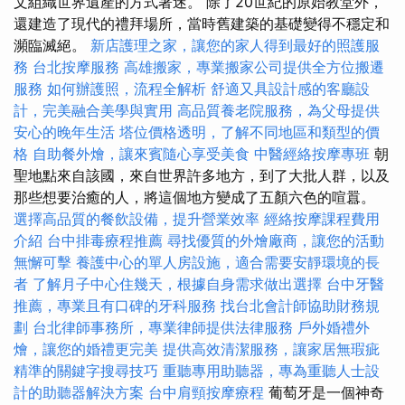
文組織世界遺產的方式著迷。 除了20世紀的原始教堂外，
還建造了現代的禮拜場所，當時舊建築的基礎變得不穩定和
瀕臨滅絕。
新店護理之家，讓您的家人得到最好的照護服
務
台北按摩服務
高雄搬家，專業搬家公司提供全方位搬遷
服務
如何辦護照，流程全解析
舒適又具設計感的客廳設
計，完美融合美學與實用
高品質養老院服務，為父母提供
安心的晚年生活
塔位價格透明，了解不同地區和類型的價
格
自助餐外燴，讓來賓隨心享受美食
中醫經絡按摩專班
朝
聖地點來自該國，來自世界許多地方，到了大批人群，以及
那些想要治癒的人，將這個地方變成了五顏六色的喧囂。
選擇高品質的餐飲設備，提升營業效率
經絡按摩課程費用
介紹
台中排毒療程推薦
尋找優質的外燴廠商，讓您的活動
無懈可擊
養護中心的單人房設施，適合需要安靜環境的長
者
了解月子中心住幾天，根據自身需求做出選擇
台中牙醫
推薦，專業且有口碑的牙科服務
找台北會計師協助財務規
劃
台北律師事務所，專業律師提供法律服務
戶外婚禮外
燴，讓您的婚禮更完美
提供高效清潔服務，讓家居無瑕疵
精準的關鍵字搜尋技巧
重聽專用助聽器，專為重聽人士設
計的助聽器解決方案
台中肩頸按摩療程
葡萄牙是一個神奇