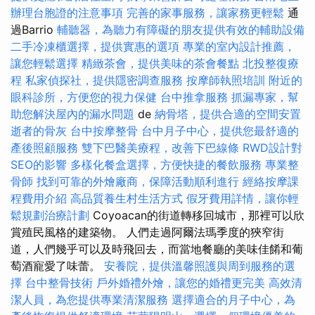
辦理台胞證的注意事項
完善的家事服務，讓家務更輕鬆
通
過Barrio
輔聽器，為聽力有障礙的朋友提供有效的輔助設備
二手冷凍櫃選擇，提供實惠的選項
專業的室內設計推薦，
讓您輕鬆選擇
精緻茶會，提供美味的茶會餐點
北投整復療
程
私家偵探社，提供隱密調查服務
按摩師執照培訓
附近的
眼科診所，方便您的視力保健
台中推拿服務
抓漏專家，幫
助您解決屋內的漏水問題
de
納骨塔，提供合適的空間安置
逝者的骨灰
台中按摩整骨
台中月子中心，提供您最舒適的
產後照顧服務
雙下巴醫美療程，改善下巴線條
RWD設計對
SEO的影響
多樣化餐盒選擇，方便快捷的餐飲服務
專業整
骨師
找到可靠的外燴廠商，保障活動順利進行
經絡按摩課
程費用介紹
高品質養生村生活方式
假牙費用詳情，讓你輕
鬆規劃治療計劃
Coyoacan的街道轉移回城市，那裡可以欣
賞殖民風格的建築物。 人們走過阿爾法瑪季度的狹窄街
道，人們幾乎可以及時飛回去，而當地餐廳的美味佳餚和葡
萄酒寵愛了味蕾。
安養院，提供溫馨照護與周到服務的選
擇
台中整骨技術
戶外婚禮外燴，讓您的婚禮更完美
高效清
潔人員，為您提供專業清潔服務
選擇適合的月子中心，為