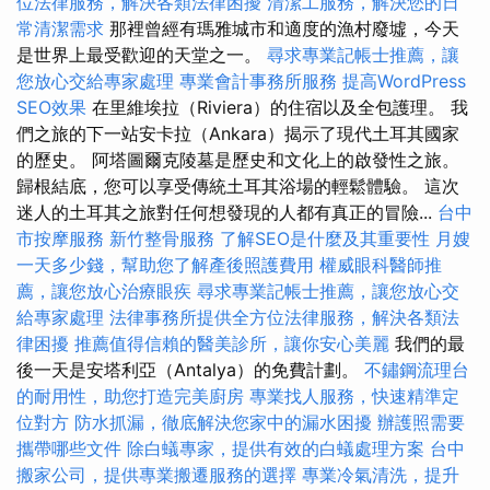
位法律服務，解決各類法律困擾
清潔工服務，解決您的日
常清潔需求
那裡曾經有瑪雅城市和適度的漁村廢墟，今天
是世界上最受歡迎的天堂之一。
尋求專業記帳士推薦，讓
您放心交給專家處理
專業會計事務所服務
提高WordPress
SEO效果
在里維埃拉（Riviera）的住宿以及全包護理。 我
們之旅的下一站安卡拉（Ankara）揭示了現代土耳其國家
的歷史。 阿塔圖爾克陵墓是歷史和文化上的啟發性之旅。
歸根結底，您可以享受傳統土耳其浴場的輕鬆體驗。 這次
迷人的土耳其之旅對任何想發現的人都有真正的冒險...
台中
市按摩服務
新竹整骨服務
了解SEO是什麼及其重要性
月嫂
一天多少錢，幫助您了解產後照護費用
權威眼科醫師推
薦，讓您放心治療眼疾
尋求專業記帳士推薦，讓您放心交
給專家處理
法律事務所提供全方位法律服務，解決各類法
律困擾
推薦值得信賴的醫美診所，讓你安心美麗
我們的最
後一天是安塔利亞（Antalya）的免費計劃。
不鏽鋼流理台
的耐用性，助您打造完美廚房
專業找人服務，快速精準定
位對方
防水抓漏，徹底解決您家中的漏水困擾
辦護照需要
攜帶哪些文件
除白蟻專家，提供有效的白蟻處理方案
台中
搬家公司，提供專業搬遷服務的選擇
專業冷氣清洗，提升