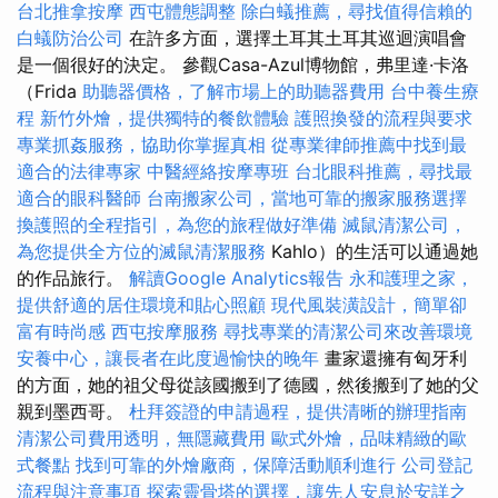
台北推拿按摩
西屯體態調整
除白蟻推薦，尋找值得信賴的
白蟻防治公司
在許多方面，選擇土耳其土耳其巡迴演唱會
是一個很好的決定。 參觀Casa-Azul博物館，弗里達·卡洛
（Frida
助聽器價格，了解市場上的助聽器費用
台中養生療
程
新竹外燴，提供獨特的餐飲體驗
護照換發的流程與要求
專業抓姦服務，協助你掌握真相
從專業律師推薦中找到最
適合的法律專家
中醫經絡按摩專班
台北眼科推薦，尋找最
適合的眼科醫師
台南搬家公司，當地可靠的搬家服務選擇
換護照的全程指引，為您的旅程做好準備
滅鼠清潔公司，
為您提供全方位的滅鼠清潔服務
Kahlo）的生活可以通過她
的作品旅行。
解讀Google Analytics報告
永和護理之家，
提供舒適的居住環境和貼心照顧
現代風裝潢設計，簡單卻
富有時尚感
西屯按摩服務
尋找專業的清潔公司來改善環境
安養中心，讓長者在此度過愉快的晚年
畫家還擁有匈牙利
的方面，她的祖父母從該國搬到了德國，然後搬到了她的父
親到墨西哥。
杜拜簽證的申請過程，提供清晰的辦理指南
清潔公司費用透明，無隱藏費用
歐式外燴，品味精緻的歐
式餐點
找到可靠的外燴廠商，保障活動順利進行
公司登記
流程與注意事項
探索靈骨塔的選擇，讓先人安息於安詳之