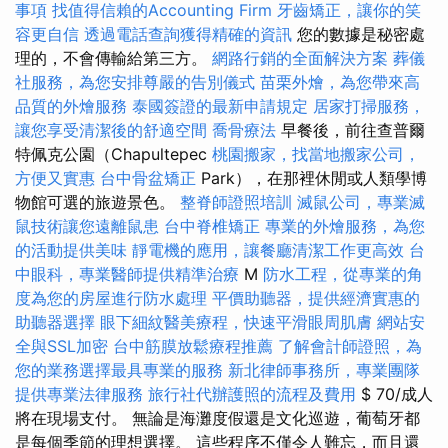
事項
找值得信賴的Accounting Firm
牙齒矯正，讓你的笑
容更自信
透過電話查詢獲得精確的資訊
您的數據是秘密處
理的，不會傳輸給第三方。
網路行銷的全面解決方案
葬儀
社服務，為您安排尊嚴的告別儀式
苗栗外燴，為您帶來高
品質的外燴服務
泰國簽證的最新申請規定
居家打掃服務，
讓您享受清潔後的舒適空間
喬骨療法
早餐後，前往查普爾
特佩克公園（Chapultepec
桃園搬家，找當地搬家公司，
方便又實惠
台中骨盆矯正
Park），在那裡休閒或人類學博
物館可選的旅遊景色。
整脊師證照培訓
滅鼠公司，專業滅
鼠技術讓您遠離鼠患
台中脊椎矯正
專業的外燴服務，為您
的活動提供美味
靜電機的應用，讓餐廳清潔工作更高效
台
中眼科，專業醫師提供精準治療
M
防水工程，從專業的角
度為您的房屋進行防水處理
平價助聽器，提供經濟實惠的
助聽器選擇
眼下細紋醫美療程，快速平滑眼周肌膚
網站安
全與SSL加密
台中筋膜放鬆療程推薦
了解會計師證照，為
您的業務選擇最具專業的服務
新北律師事務所，專業團隊
提供專業法律服務
旅行社代辦護照的流程及費用
$ 70/成人
將在現場支付。 無論是海灘度假還是文化巡遊，葡萄牙都
是每個季節的理想選擇。 這些程序不僅令人難忘，而且還