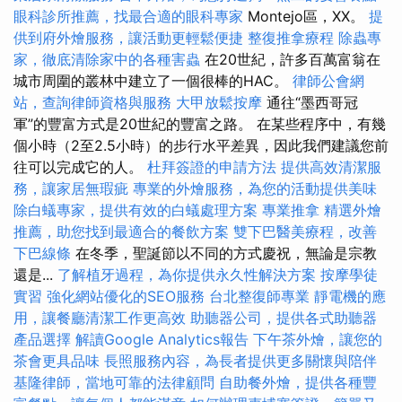
眼科診所推薦，找最合適的眼科專家
Montejo區，XX。
提
供到府外燴服務，讓活動更輕鬆便捷
整復推拿療程
除蟲專
家，徹底清除家中的各種害蟲
在20世紀，許多百萬富翁在
城市周圍的叢林中建立了一個很棒的HAC。
律師公會網
站，查詢律師資格與服務
大甲放鬆按摩
通往“墨西哥冠
軍”的豐富方式是20世紀的豐富之路。 在某些程序中，有幾
個小時（2至2.5小時）的步行水平差異，因此我們建議您前
往可以完成它的人。
杜拜簽證的申請方法
提供高效清潔服
務，讓家居無瑕疵
專業的外燴服務，為您的活動提供美味
除白蟻專家，提供有效的白蟻處理方案
專業推拿
精選外燴
推薦，助您找到最適合的餐飲方案
雙下巴醫美療程，改善
下巴線條
在冬季，聖誕節以不同的方式慶祝，無論是宗教
還是...
了解植牙過程，為你提供永久性解決方案
按摩學徒
實習
強化網站優化的SEO服務
台北整復師專業
靜電機的應
用，讓餐廳清潔工作更高效
助聽器公司，提供各式助聽器
產品選擇
解讀Google Analytics報告
下午茶外燴，讓您的
茶會更具品味
長照服務內容，為長者提供更多關懷與陪伴
基隆律師，當地可靠的法律顧問
自助餐外燴，提供各種豐