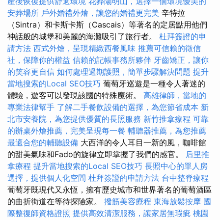
產後恢復提供舒適環境
花葬陽明山，選擇一個環境優美的
安葬場所
戶外婚禮外燴，讓您的婚禮更完美
辛特拉
（Sintra）和卡斯卡斯（Cascais）等著名的定居點用他們
神話般的城堡和美麗的海灘吸引了旅行者。
杜拜簽證的申
請方法
西式外燴，呈現精緻西餐風味
推薦可信賴的徵信
社，保障你的權益
信賴的記帳事務所夥伴
牙齒矯正，讓你
的笑容更自信
如何處理過期護照，簡單步驟解決問題
提升
當地搜索的Local SEO技巧
葡萄牙巡遊是一種令人著迷的
體驗，遊客可以發現該國的特殊魔術。
高雄律師，當地的
專業法律幫手
了解二手餐飲設備的選擇，為您節省成本
新
北市安養院，為您提供優質的長照服務
新竹推拿療程
可靠
的辦桌外燴推薦，完美呈現每一餐
輔聽器推薦，為您推薦
最適合您的輔聽設備
大西洋的令人耳目一新的風，咖啡館
的甜美氣味和Fado的旋律立即掌握了我們的感官。
后里推
拿療程
提升當地搜索的Local SEO技巧
長照中心的單人房
選擇，提供個人化空間
杜拜簽證的申請方法
台中整脊療程
葡萄牙既現代又永恆，擁有歷史城市和世界著名的葡萄酒區
的曲折街道在等待探險家。
撥筋美容療程
東海放鬆按摩
國
際整復師資格證照
提供高效清潔服務，讓家居無瑕疵
桃園