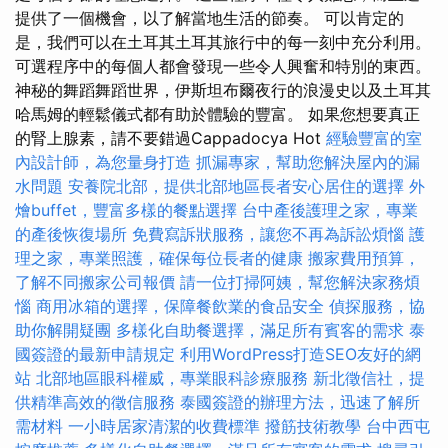
提供了一個機會，以了解當地生活的節奏。 可以肯定的
是，我們可以在土耳其土耳其旅行中的每一刻中充分利用。
可選程序中的每個人都會發現一些令人興奮和特別的東西。
神秘的舞蹈舞蹈世界，伊斯坦布爾夜行的浪漫史以及土耳其
哈馬姆的輕鬆儀式都有助於體驗的豐富。 如果您想要真正
的腎上腺素，請不要錯過Cappadocya Hot
經驗豐富的室
內設計師，為您量身打造
抓漏專家，幫助您解決屋內的漏
水問題
安養院北部，提供北部地區長者安心居住的選擇
外
燴buffet，豐富多樣的餐點選擇
台中產後護理之家，專業
的產後恢復場所
免費寫訴狀服務，讓您不再為訴訟煩惱
護
理之家，專業照護，確保每位長者的健康
搬家費用預算，
了解不同搬家公司報價
請一位打掃阿姨，幫您解決家務煩
惱
商用冰箱的選擇，保障餐飲業的食品安全
偵探服務，協
助你解開疑團
多樣化自助餐選擇，滿足所有賓客的需求
泰
國簽證的最新申請規定
利用WordPress打造SEO友好的網
站
北部地區眼科權威，專業眼科診療服務
新北徵信社，提
供精準高效的徵信服務
泰國簽證的辦理方法，迅速了解所
需材料
一小時居家清潔的收費標準
撥筋技術教學
台中西屯