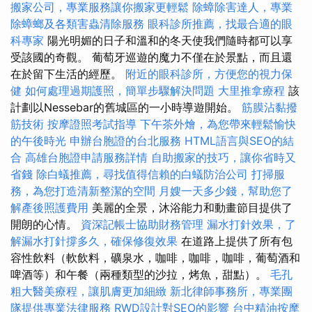
搬家公司，專業服務讓你搬家更輕鬆
除蟑除害達人，專業
除蟑螂及各類害蟲清除服務
眼科診所推薦，找最合適的眼
科專家
陽光明媚的日子和溫和的冬天使我們隨時都可以享
受該國的奇觀。 葡萄牙巡遊的魔力不僅在於景點，而且還
在於留下生活的經歷。
附近的眼科診所，方便您的視力保
健
如何處理過期護照，簡單步驟解決問題
大里推拿療程
該
計劃以Nessebar的舊城區的一小時導遊開始。
筋膜沾黏撥
筋技術
按摩證照考試指導
下午茶外燴，為您帶來輕鬆愉快
的午後時光
申辦台胞證的台北服務
HTML語言與SEO的結
合
高雄台胞證申請服務詳情
自助搬家的技巧，讓你省時又
省錢
除白蟻推薦，尋找值得信賴的白蟻防治公司
打掃服
務，為您打造清新整潔的空間
月嫂一天多少錢，幫助您了
解產後照護費用
美麗的全景，沐浴能力和動畫節目提供了
開朗的心情。
資深記帳士協助財務管理
漏水打針效果，了
解漏水打針撐多久，確保修復效果
在道路上提供了所有包
容性飲料（軟飲料，礦泉水，咖啡，咖啡，咖啡，葡萄酒和
啤酒等）和午餐（兩種類型的沙拉，烤魚，甜點）。
毛孔
粗大醫美療程，讓肌膚更加細緻
新北律師事務所，專業團
隊提供專業法律服務
RWD設計對SEO的影響
台中精油按摩