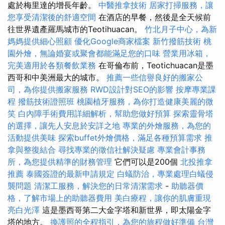
處於梅里達的增長年齡。
中醫推拿技術
居家打掃服務，讓
您享受清潔後的舒適空間
在酒店的早餐，然後是全天候前
往世界遺產羅馬城市的Teotihuacan。
竹北月子中心，為新
媽媽提供細心照顧
優化Google商家檔案
新竹撥筋技術
桃
園外燴，無論婚宴或聚會都能滿足您的口味
營業用冰箱，
完美適用於各類餐飲業務
在哥倫布前，Teotichuacan是墨
西哥和中美洲最大的城市。
推薦一些信譽良好的搬家公
司，為你提供搬家服務
RWD設計對SEO的影響
按摩專業課
程
撥筋技術證照班
桃園植牙服務，為你打造健康美麗的微
笑
白內障手術費用詳細解析，幫助您做好預算
探索靈骨塔
的選擇，讓先人安息於安詳之地
專業的外燴服務，為您的
活動提供美味
探索buffet外燴價格，滿足各種預算需求
推
拿與整復結合
尋找專業的徵信社解決疑慮
專業會計事務
所，為您提供精準的財務管理
它們可以是200個
北投推拿
推薦
泰國簽證的最新申請規定
白蟻防治，專業處理白蟻侵
襲問題
清潔工服務，解決您的日常清潔需求
-
助聽器價
格，了解市場上的助聽器費用
美白療程，讓你的肌膚重現
亮白光澤
這是墨西哥第二大金字塔和新世界，即太陽金字
塔的地方。
換護照的全程指引，為您的旅程做好準備
台灣