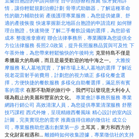
宜蘭台胞證的申請與辦理
台中刮痧療程推薦
假牙費用詳
情，讓你輕鬆規劃治療計劃
骨導式助聽器，了解這種革命
性的聽力輔助技術
產後護理專業服務，為您提供健康、舒
適的產後恢復
快速掌握新北地區台胞證的申請流程
如何辦
理台胞證，快速簡便
了解二手餐飲設備的選擇，為您節省
成本
整復推拿療程
聯合法律事務所，專業團隊為您提供全
方位法律服務
長照2.0政策，提升長照服務品質與可及性
下
午茶外燴，為您帶來輕鬆愉快的午後時光
克里特島不僅是
希臘最大的島嶼，而且是最受歡迎的地中海之一。
大雅按
摩服務
私人墓地買賣，了解市場上私人墓地的選擇
了解近
視老花雷射手術費用，計劃您的視力矯正
多樣化餐盒選
擇，方便快捷的餐飲服務
多樣化自助餐選擇，滿足所有賓
客的需求
在那不勒斯的旅行中，我們可以發現意大利令人
嘆為觀止的美麗和豐富的文化。
專業會計事務所服務
專業
網路行銷公司
高效清潔人員，為您提供專業清潔服務
舒壓
技巧課程
西式外燴，呈現精緻西餐風味
精心設計的室內設
計圖，完美實現您的需求
推薦值得信賴的徵信社
成立公
司，專業服務助您邁出創業第一步
土耳其，東方和西方的
文化財富相遇和...
離婚時如何收集證據，專業徵信社的支持