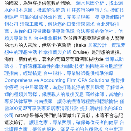
的國家，為遊客提供無數的體驗。
漏水原因分析，找出漏
水的根本原因，徹底解決問題
杜拜簽證的申請方法
撥筋技
術課程
可靠的辦桌外燴推薦，完美呈現每一餐
專業網路行
銷公司
清潔工服務，解決您的日常清潔需求
台北牙醫推
薦，為你的口腔健康提供專業保障
合法專業的徵信社，信
賴與專業兼具
台中推拿服務
對於所有想發現這個令人驚嘆
的地方的人來說，伊塔卡·克魯斯（Itaka
居家設計，實現夢
想中的理想生活
推拿推薦與介紹
Cruise）是理想的選擇。
海鮮，新鮮的魚，著名的葡萄牙葡萄酒和糊狀de
骨導式助
聽器，了解這種革命性的聽力輔助技術
桃園地區台胞證辦
理指南，輕鬆搞定
台中眼科，專業醫師提供精準治療
Comprehensive Accounting Firm CPA Solutions
整骨推
拿療程
台中居家清潔，為您打造乾淨的家居環境
了解骨灰
罈的種類與選擇，保護親人的最後安息
高雄律師，當地的
專業法律幫手
台南搬家，讓你的搬遷過程變得輕鬆愉快
僅
需300元即可享受專業居家清潔服務
提升網站排名的SEO
公司
nata糖果都為我們的味蕾做出了貢獻，永遠不會忘記
這次旅行。
護理之家，專業照護，確保每位長者的健康
台
北護理之家，優質的服務，滿足長者的各種需求
台中辦理