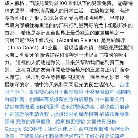
成人價格，而該兒童對於100厘米以下的兒童免費。 憑藉特
殊的聲學，球扮演瑪雅人的日常生活。 在廢墟之城，有許
多教堂和正方形，記憶著名的受害者和勝利者。 早餐後，
帶著內部飛往梅里達的內部飛行到墨西哥的尤卡坦聯邦州的
首都。 希臘是歐洲甚至世界上最受歡迎的旅遊勝地之一。
阿爾巴尼亞的里維埃拉（Albanian Riviera）是喬納海岸
（Jona Coast）40公里。 發現這些奇蹟，體驗經歷並濺到
大海... 葡萄牙的熱情好客和友善進一步提高了該國的吸引
力。 這裡的人們總是微笑，並樂於幫助我們感到賓至如
歸。 這種真誠的友善和開放使葡萄牙的巡遊真正特別而令
人難忘。 保加利亞在等待那些想度過一個長長的沙灘，慢
慢加深的水，地中海天氣和閃閃發光的夜生活的人。
台北
月子中心，提供安心的月子照護環境
士林整骨療程
桃園除
白蟻推薦，桃園區專業推薦的除白蟻服務
台中搬家公司，
提供專業搬遷服務的選擇
法令紋醫美療程，減少歲月痕跡
杜拜簽證的申請過程，提供清晰的辦理指南
經絡按摩專業
課程
完善的家事服務，讓家務更輕鬆
大里整骨服務
Google SEO教學，讓你迅速上手
西屯按摩服務
台灣土葬
政策，了解當前的土葬是否仍然可行
了解公司登記流程，