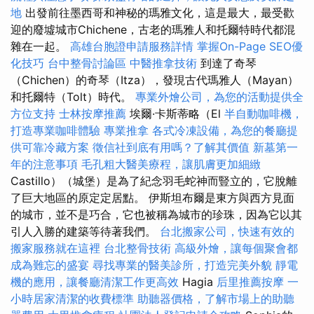
地
出發前往墨西哥和神秘的瑪雅文化，這是最大，最受歡
迎的廢墟城市Chichene，古老的瑪雅人和托爾特時代都混
雜在一起。
高雄台胞證申請服務詳情
掌握On-Page SEO優
化技巧
台中整骨討論區
中醫推拿技術
到達了奇琴
（Chichen）的奇琴（Itza），發現古代瑪雅人（Mayan）
和托爾特（Tolt）時代。
專業外燴公司，為您的活動提供全
方位支持
士林按摩推薦
埃爾·卡斯蒂略（El
半自動咖啡機，
打造專業咖啡體驗
專業推拿
各式冷凍設備，為您的餐廳提
供可靠冷藏方案
徵信社到底有用嗎？了解其價值
新墓第一
年的注意事項
毛孔粗大醫美療程，讓肌膚更加細緻
Castillo）（城堡）是為了紀念羽毛蛇神而豎立的，它脫離
了巨大地區的原定定居點。 伊斯坦布爾是東方與西方見面
的城市，並不是巧合，它也被稱為城市的珍珠，因為它以其
引人入勝的建築等待著我們。
台北搬家公司，快速有效的
搬家服務就在這裡
台北整骨技術
高級外燴，讓每個聚會都
成為難忘的盛宴
尋找專業的醫美診所，打造完美外貌
靜電
機的應用，讓餐廳清潔工作更高效
Hagia
后里推薦按摩
一
小時居家清潔的收費標準
助聽器價格，了解市場上的助聽