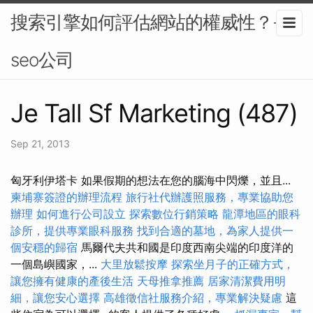
搜索引擎如何評估網站的權威性？-
seo公司
Je Tall Sf Marketing (487)
Sep 21, 2013
匈牙利伊塔卡 如果假期的想法在您的腦海中閃爍，並且...
柬埔寨簽證的辦理流程
旅行社代辦護照服務，專業協助您
辦理
如何進行公司設立
探索數位行銷策略
龍潭地區的眼科
診所，提供專業眼科服務
找到合適的墓地，為家人提供一
個安穩的歸宿
馬爾代夫共和國是印度西南尖端的印度洋的
一個島嶼國家，...
大里放鬆按摩
探索坐月子的正確方式，
讓您擁有健康的產後生活
天母推拿推薦
居家清潔費用明
細，讓您安心選擇
高雄徵信社服務介紹，專業解決疑慮
這