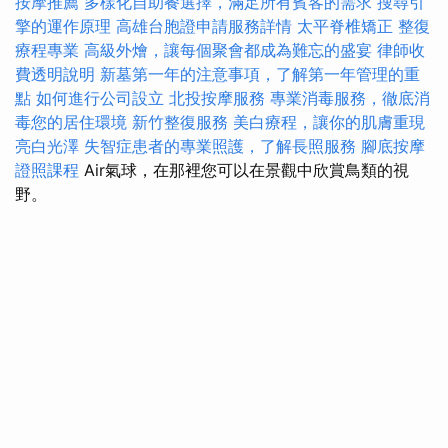
按摩推薦
多樣化自助餐選擇，滿足所有賓客的需求
搜尋引
擎的運作原理
高雄台胞證申請服務詳情
太平脊椎矯正
整復
療程專業
高級外燴，讓每個聚會都成為難忘的盛宴
律師收
費透明說明
新墓第一年的注意事項，了解第一年管理的重
點
如何進行公司設立
北投按摩服務
專業消毒服務，徹底消
毒您的居住環境
新竹整復服務
美白療程，讓你的肌膚重現
亮白光澤
失智症患者的專業照護，了解長照服務
腳底按摩
證照課程
Air氣球，在那裡您可以在景觀中欣賞鳥類的視
野。