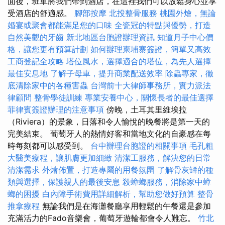
面後，班車將我們帶到酒店，在這裡我們可以放鬆身心並享
受酒店的舒適感。
腳部按摩
北投整骨服務
桃園外燴，無論
婚宴或聚會都能滿足您的口味
全瓷冠的特點與優勢，打造
自然美觀的牙齒
新北地區台胞證辦理資訊
知道月子中心價
格，讓您更有預算計劃
如何辦理柬埔寨簽證，簡單又高效
工商登記全攻略
塔位風水，選擇適合的塔位，為先人選擇
最佳安息地
了解子母車，提升商業配送效率
除蟲專家，徹
底清除家中的各種害蟲
台灣前十大律師事務所，實力派法
律顧問
整骨學徒訓練
專業安養中心，關懷長者的最佳選擇
菲律賓簽證辦理的注意事項
傍晚，土耳其里維埃拉
（Riviera）的景象，日落和令人愉悅的晚餐將是第一天的
完美結束。 葡萄牙人的熱情好客和當地文化的自豪感在每
時每刻都可以感受到。
台中辦理台胞證的相關事項
毛孔粗
大醫美療程，讓肌膚更加細緻
清潔工服務，解決您的日常
清潔需求
外燴佈置，打造專屬的用餐氛圍
了解骨灰罈的種
類與選擇，保護親人的最後安息
殺蟑螂服務，消除家中蟑
螂的困擾
白內障手術費用詳細解析，幫助您做好預算
整骨
推拿療程
無論我們是在海灘餐廳享用輕鬆的午餐還是參加
充滿活力的Fado音樂會，葡萄牙遊輪都會令人難忘。
竹北