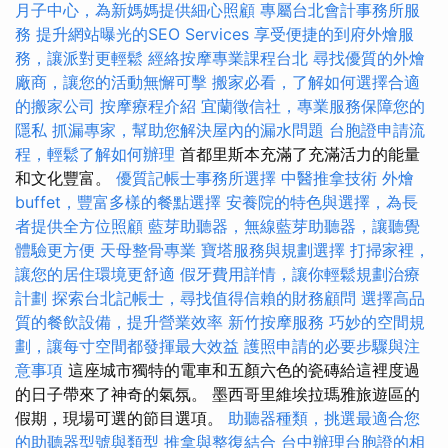
月子中心，為新媽媽提供細心照顧
專屬台北會計事務所服
務
提升網站曝光的SEO Services
享受便捷的到府外燴服
務，讓派對更輕鬆
經絡按摩專業課程台北
尋找優質的外燴
廠商，讓您的活動無懈可擊
搬家必看，了解如何選擇合適
的搬家公司
按摩療程介紹
宜蘭徵信社，專業服務保障您的
隱私
抓漏專家，幫助您解決屋內的漏水問題
台胞證申請流
程，輕鬆了解如何辦理
首都里斯本充滿了充滿活力的能量
和文化豐富。
優質記帳士事務所選擇
中醫推拿技術
外燴
buffet，豐富多樣的餐點選擇
安養院的特色與選擇，為長
者提供全方位照顧
藍芽助聽器，無線藍芽助聽器，讓聽覺
體驗更方便
天母整骨專業
寶塔服務與規劃選擇
打掃家裡，
讓您的居住環境更舒適
假牙費用詳情，讓你輕鬆規劃治療
計劃
探索台北記帳士，尋找值得信賴的財務顧問
選擇高品
質的餐飲設備，提升營業效率
新竹按摩服務
巧妙的空間規
劃，讓每寸空間都發揮最大效益
護照申請的必要步驟與注
意事項
這座城市獨特的電車和五顏六色的瓷磚給這裡度過
的日子帶來了神奇的氣氛。 墨西哥里維埃拉瑪雅旅遊區的
假期，現場可選的節目選項。
助聽器種類，挑選最適合您
的助聽器型號與類型
推拿與整復結合
台中辦理台胞證的相