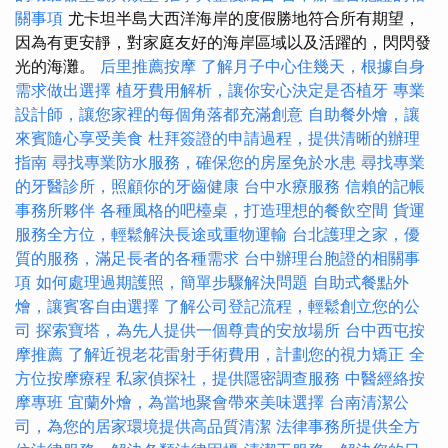
關事項
尤卡坦半島大西洋海岸的度假勝地符合所有期望，
因為有更安靜，對家庭友好的海岸區域以及活躍的，閃閃發
光的海灘。
后里推薦按摩
了解月子中心住幾天，根據自身
需求做出選擇
植牙費用解析，讓你安心決定是否植牙
專業
設計師，讓您家裡的每個角落都充滿創意
自助餐外燴，讓
來賓隨心享受美食
杜拜簽證的申請過程，提供清晰的辦理
指南
尋找專業防水服務，確保您的房屋免於水患
尋找專業
的牙醫診所，照顧你的牙齒健康
台中水療服務
信賴的記帳
事務所夥伴
各種風格的吧檯桌，打造理想的餐飲空間
貨運
服務全方位，輕鬆解決長途或重物運輸
台北護理之家，優
質的服務，滿足長者的各種需求
台中辦理台胞證的相關事
項
如何處理過期護照，簡單步驟解決問題
自助式餐點外
燴，讓賓客自由選擇
了解公司登記流程，輕鬆創立您的公
司
探索寶塔，為先人提供一個尊貴的安放場所
台中西屯按
摩推薦
了解近視老花雷射手術費用，計劃您的視力矯正
全
方位按摩療程
私家偵探社，提供隱密調查服務
中醫經絡按
摩專班
宜蘭外燴，為當地聚會帶來美味選擇
台南清潔公
司，為您的居家環境提供高品質清潔
法律事務所提供全方