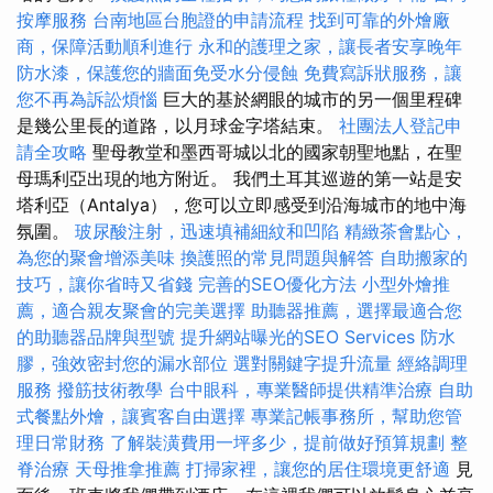
按摩服務
台南地區台胞證的申請流程
找到可靠的外燴廠
商，保障活動順利進行
永和的護理之家，讓長者安享晚年
防水漆，保護您的牆面免受水分侵蝕
免費寫訴狀服務，讓
您不再為訴訟煩惱
巨大的基於網眼的城市的另一個里程碑
是幾公里長的道路，以月球金字塔結束。
社團法人登記申
請全攻略
聖母教堂和墨西哥城以北的國家朝聖地點，在聖
母瑪利亞出現的地方附近。 我們土耳其巡遊的第一站是安
塔利亞（Antalya），您可以立即感受到沿海城市的地中海
氛圍。
玻尿酸注射，迅速填補細紋和凹陷
精緻茶會點心，
為您的聚會增添美味
換護照的常見問題與解答
自助搬家的
技巧，讓你省時又省錢
完善的SEO優化方法
小型外燴推
薦，適合親友聚會的完美選擇
助聽器推薦，選擇最適合您
的助聽器品牌與型號
提升網站曝光的SEO Services
防水
膠，強效密封您的漏水部位
選對關鍵字提升流量
經絡調理
服務
撥筋技術教學
台中眼科，專業醫師提供精準治療
自助
式餐點外燴，讓賓客自由選擇
專業記帳事務所，幫助您管
理日常財務
了解裝潢費用一坪多少，提前做好預算規劃
整
脊治療
天母推拿推薦
打掃家裡，讓您的居住環境更舒適
見