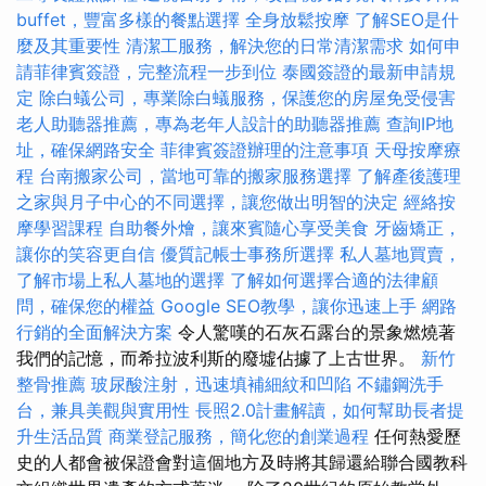
buffet，豐富多樣的餐點選擇
全身放鬆按摩
了解SEO是什
麼及其重要性
清潔工服務，解決您的日常清潔需求
如何申
請菲律賓簽證，完整流程一步到位
泰國簽證的最新申請規
定
除白蟻公司，專業除白蟻服務，保護您的房屋免受侵害
老人助聽器推薦，專為老年人設計的助聽器推薦
查詢IP地
址，確保網路安全
菲律賓簽證辦理的注意事項
天母按摩療
程
台南搬家公司，當地可靠的搬家服務選擇
了解產後護理
之家與月子中心的不同選擇，讓您做出明智的決定
經絡按
摩學習課程
自助餐外燴，讓來賓隨心享受美食
牙齒矯正，
讓你的笑容更自信
優質記帳士事務所選擇
私人墓地買賣，
了解市場上私人墓地的選擇
了解如何選擇合適的法律顧
問，確保您的權益
Google SEO教學，讓你迅速上手
網路
行銷的全面解決方案
令人驚嘆的石灰石露台的景象燃燒著
我們的記憶，而希拉波利斯的廢墟佔據了上古世界。
新竹
整骨推薦
玻尿酸注射，迅速填補細紋和凹陷
不鏽鋼洗手
台，兼具美觀與實用性
長照2.0計畫解讀，如何幫助長者提
升生活品質
商業登記服務，簡化您的創業過程
任何熱愛歷
史的人都會被保證會對這個地方及時將其歸還給聯合國教科