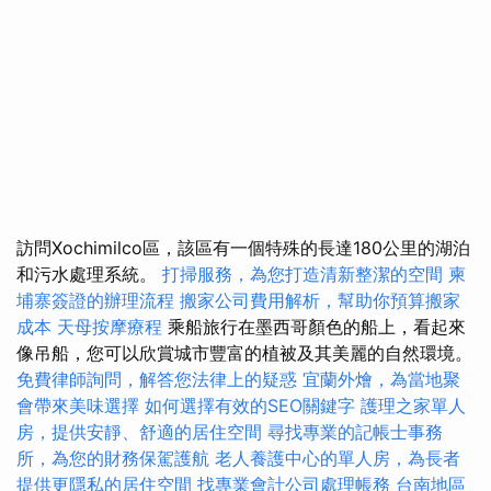
訪問Xochimilco區，該區有一個特殊的長達180公里的湖泊
和污水處理系統。
打掃服務，為您打造清新整潔的空間
柬
埔寨簽證的辦理流程
搬家公司費用解析，幫助你預算搬家
成本
天母按摩療程
乘船旅行在墨西哥顏色的船上，看起來
像吊船，您可以欣賞城市豐富的植被及其美麗的自然環境。
免費律師詢問，解答您法律上的疑惑
宜蘭外燴，為當地聚
會帶來美味選擇
如何選擇有效的SEO關鍵字
護理之家單人
房，提供安靜、舒適的居住空間
尋找專業的記帳士事務
所，為您的財務保駕護航
老人養護中心的單人房，為長者
提供更隱私的居住空間
找專業會計公司處理帳務
台南地區