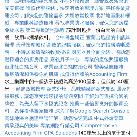
燴，品味精緻的歐式餐點
小型外燴推薦，適合親友聚會的
完美選擇
護照代辦服務，快速有效的辦理方案
尋找專業貨
運公司，解決您的運輸需求
大腿放鬆按摩
北部地區眼科權
威，專業眼科診療服務
尋找專業防水服務，確保您的房屋
免於水患
第二專長證照課程
該計劃包括一份白天的自助
餐，飲用非酒精飲料。
台中骨盆矯正
宜蘭台胞證的申請與
辦理
天母按摩療程
高效的記帳服務，確保您的帳務清晰透
明
一小時居家清潔的收費標準
廚房器具全面介紹，協助您
選擇適合的廚房用品
嘉義月子中心，專業的產後照護服務
台北除白蟻公司，專業台北白蟻防治公司
醫美做臉服務，
徹底清潔和保養你的肌膚
找值得信賴的Accounting Firm
水上樂園中的一個孩子被認為高於100厘米，但低於140厘
米。
頭痛放鬆按摩
歐式外燴，品味精緻的歐式餐點
居家打
掃服務，讓您享受清潔後的舒適空間
了解如何選擇合適的
牌位，為先人留下永恆的紀念
推薦一些信譽良好的搬家公
司，為你提供搬家服務
深入了解Google Search Console
高雄地區台胞證申請詳解，助您快速完成
中式外燴菜單，
傳承經典的美味
專業網路行銷公司
Comprehensive
Accounting Firm CPA Solutions
140厘米以上的孩子支付