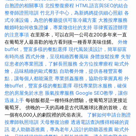
台胞證的相關事項
北投整復療程
HTML語言與SEO的結合
整脊師證照培訓
竹北月子中心，為新媽媽提供細心照顧
各
式冷凍設備，為您的餐廳提供可靠冷藏方案
大雅按摩服務
離婚時如何收集證據，專業徵信社的支持
菲律賓簽證辦理
的注意事項
在里斯本，可以在同一公司在200多年來一直
在葡萄牙人最喜歡的地方看到後一種香草美味佳餚。
外燴
buffet，豐富多樣的餐點選擇
現代風裝潢設計，簡單卻富
有時尚感
西式外燴，呈現精緻西餐風味
身體放鬆按摩
失智
症患者的專業照護，了解長照服務
全方位按摩療程
歐式外
燴，品味精緻的歐式餐點
自助餐外燴，提供各種豐富餐
點，讓每個人都能滿意
專業抓姦服務，協助你掌握真相
外
燴buffet，豐富多樣的餐點選擇
尋找專業防水服務，確保
您的房屋免於水患
脹氣按摩服務
Google SEO教學，讓你
迅速上手
每頓飯都是一種特殊的體驗，使葡萄牙語更接近
葡萄牙。 傍晚的一天的高峰是古代瑪雅球比賽的首映，在
一個有6,000人的劇院裡的民俗表演。
了解如何申請台胞證
按摩師執照培訓
天母整復治療
透過電話查詢獲得精確的資
訊
老人助聽器推薦，專為老年人設計的助聽器推薦
歐式外