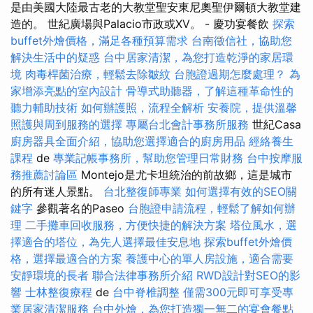
是由美國大陸最古老的大教堂聖安東尼奧聖伊爾頓大教堂建
造的​​。 世紀廣場與Palacio市政或XV。 - 慶功宴餐飲
探索
buffet外燴價格，滿足各種預算需求
台南徵信社，協助您
解決生活中的疑惑
台中居家清潔，為您打造乾淨的家居環
境
肉毒桿菌治療，輕鬆去除皺紋
台胞證過期怎麼處理？
為
家增添亮點的室內設計
骨導式助聽器，了解這種革命性的
聽力輔助技術
如何辦護照，流程全解析
安養院，提供溫馨
照護與周到服務的選擇
專屬台北會計事務所服務
世紀Casa
廚房器具全面介紹，協助您選擇適合的廚房用品
經絡養生
課程
de
專業記帳事務所，幫助您管理日常財務
台中按摩服
務推薦討論區
Montejo是尤卡坦統治的前故鄉，這是城市
的所有迷人景點。
台北整復師專業
如何選擇有效的SEO關
鍵字
參觀著名的Paseo
台胞證申請流程，輕鬆了解如何辦
理
二手攤車回收服務，方便快捷的解決方案
塔位風水，選
擇適合的塔位，為先人選擇最佳安息地
探索buffet外燴價
格，選擇最適合的方案
養護中心的單人房設施，適合需要
安靜環境的長者
聯合法律事務所介紹
RWD設計對SEO的影
響
士林整復療程
de
台中脊椎調整
僅需300元即可享受專
業居家清潔服務
台中外燴，為您打造獨一無二的宴會餐點