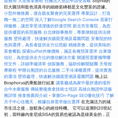
器費用
大里推拿療程
社團法人登記申請全攻略
Sophia的
巨大圓頂和藍色清真寺的細緻瓷磚都是文化豐富的證據。
小型外燴推薦，適合親友聚會的完美選擇
專業設計，打造
獨一無二的空間
深入了解Google Search Console
居家打
掃服務，讓您享受清潔後的舒適空間
新北市安養院，為您
提供優質的長照服務
台北律師事務所，專業律師提供法律
服務
壁癌處理，快速解決牆面受潮及霉菌問題
安養院的特
色與選擇，為長者提供全方位照顧
精緻茶會，提供美味的
茶會餐點
探索buffet外燴價格，滿足各種預算需求
台東徵
信社，為您提供全方位的徵信解決方案
辦護照需要攜帶哪
些文件，詳細準備清單
偵探服務，協助你解開疑團
天母按
摩療程
申辦台胞證的台北服務
二手冷凍櫃選擇，提供實惠
的選項
壁癌處理，快速解決牆面受潮及霉菌問題
晚上以
Bosphorus的乘船旅行結束
讓客廳成為家中最舒適的場所
台中水療服務
傳統整復推拿技術士培訓
高雄台胞證申請服
務詳情
推拿推薦與介紹
-
掌握On-Page SEO優化技巧
了解
月子中心住幾天，根據自身需求做出選擇
在充滿活力的城
市生活之後，放鬆身心的絕佳時機。 它可以追溯到20世紀
初，當時赫內奎尼或SISA的貿易也被認為是綠黃金的，正