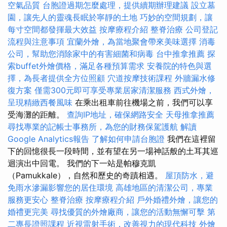
空氣品質
台胞證過期怎麼處理，提供續期辦理建議
設立墓
園，讓先人的靈魂長眠於寧靜的土地
巧妙的空間規劃，讓
每寸空間都發揮最大效益
按摩療程介紹
整脊治療
公司登記
流程與注意事項
宜蘭外燴，為當地聚會帶來美味選擇
消毒
公司，幫助您消除家中的有害細菌和病毒
台中推拿推薦
探
索buffet外燴價格，滿足各種預算需求
安養院的特色與選
擇，為長者提供全方位照顧
穴道按摩技術課程
外牆漏水修
復方案
僅需300元即可享受專業居家清潔服務
西式外燴，
呈現精緻西餐風味
在乘出租車前往機場之前，我們可以享
受海灘的距離。
查詢IP地址，確保網路安全
天母推拿推薦
尋找專業的記帳士事務所，為您的財務保駕護航
解讀
Google Analytics報告
了解如何申請台胞證
我們在這裡留
下的回憶很長一段時間，並有望在另一場神話般的土耳其巡
迴演出中回電。 我們的下一站是帕穆克凱
（Pamukkale），自然和歷史的奇蹟相遇。
屋頂防水，避
免雨水滲漏影響您的居住環境
高雄地區的清潔公司，專業
服務更安心
整脊治療
按摩療程介紹
戶外婚禮外燴，讓您的
婚禮更完美
尋找優質的外燴廠商，讓您的活動無懈可擊
第
二專長證照課程
近視雷射手術，改善視力的現代科技
外燴