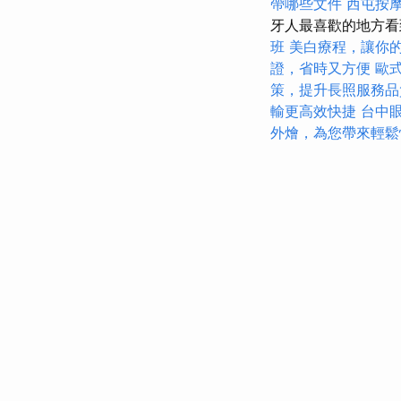
帶哪些文件
西屯按
牙人最喜歡的地方
班
美白療程，讓你
證，省時又方便
歐
策，提升長照服務品
輸更高效快捷
台中
外燴，為您帶來輕鬆