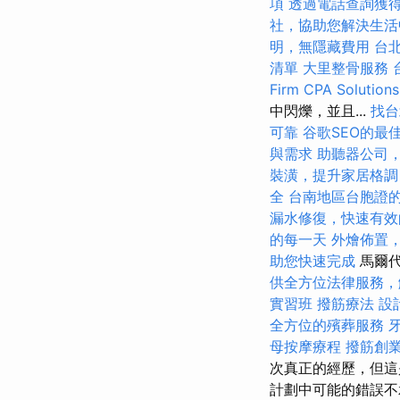
項
透過電話查詢獲
社，協助您解決生活
明，無隱藏費用
台
清單
大里整骨服務
Firm CPA Solutions
中閃爍，並且...
找台
可靠
谷歌SEO的最
與需求
助聽器公司
裝潢，提升家居格調
全
台南地區台胞證
漏水修復，快速有效
的每一天
外燴佈置
助您快速完成
馬爾代
供全方位法律服務，
實習班
撥筋療法
設
全方位的殯葬服務
母按摩療程
撥筋創
次真正的經歷，但這
計劃中可能的錯誤