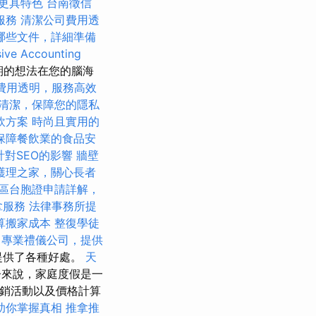
更具特色
台南徵信
服務
清潔公司費用透
哪些文件，詳細準備
ive Accounting
期的想法在您的腦海
費用透明，服務高效
清潔，保障您的隱私
飲方案
時尚且實用的
保障餐飲業的食品安
計對SEO的影響
牆壁
護理之家，關心長者
區台胞證申請詳解，
拿服務
法律事務所提
算搬家成本
整復學徒
專業禮儀公司，提供
人提供了各種好處。
天
來說，家庭度假是一
促銷活動以及價格計算
助你掌握真相
推拿推