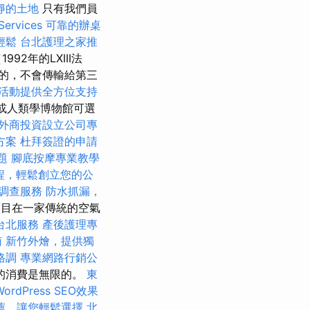
靜的土地
只有我們員
rvices
可靠的辦桌
輕鬆
台北護理之家推
2年的LXIII法
的，不會傳輸給第三
活動提供全方位支持
閒或人類學博物館可選
外商投資設立公司專
方案
杜拜簽證的申請
題
腳底按摩專業教學
程，輕鬆創立您的公
調查服務
防水抓漏，
節目在一家傳統的空氣
台北服務
產後護理專
南
新竹外燴，提供獨
格調
專業網路行銷公
的消費是無限的。
東
ordPress SEO效果
薦，讓您輕鬆選擇
北