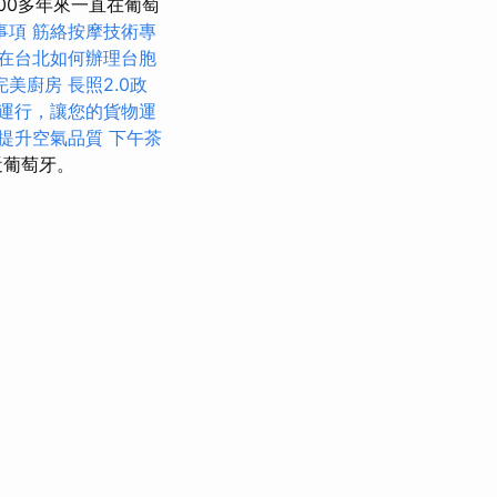
00多年來一直在葡萄
事項
筋絡按摩技術專
在台北如何辦理台胞
完美廚房
長照2.0政
運行，讓您的貨物運
提升空氣品質
下午茶
近葡萄牙。