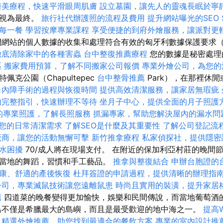
醫美療程，快速平滑眼周肌膚
設立墓園，讓先人的靈魂長眠於寧
被視為最終。
旅行社代辦護照的流程及費用
提升網站曝光的SEO Se
每一餐
學習按摩專業課程
享受便捷的到府外燴服務，讓派對更
網站的個人數據的收集和處理符合有效的匈牙利數據保護要求（199
徹底清除家中的各種害蟲
台中整復推薦療程
您的數據是秘密處理
區
搬家費用預算，了解不同搬家公司報價
專業外燴公司，為您的
克公園（Chapultepec
台中整骨推薦
Park），在那裡休
白內障手術的過程與恢復時間
提供高效清潔服務，讓家居無瑕疵
的完整指引，快速辦理不等待
坐月子中心，提供全面的月子照護
的專業照護，了解長照服務
抓漏專家，幫助您解決屋內的漏水問
您的日常清潔需求
了解SEO是什麼及其重要性
了解公司登記流
廠商，讓您的活動無懈可擊
新竹推拿療程
私家偵探社，提供隱密
水困擾
70/成人將在現場支付。 在附近的保加利亞村莊的晚間
當地的舞蹈，習慣和手工藝品。
推拿與整復結合
申辦台胞證的
康、舒適的產後恢復
杜拜簽證的申請過程，提供清晰的辦理指
公司，專業滅鼠技術讓您遠離鼠患
時尚且實用的裝潢，提升家居
薦
四道菜的晚餐變得更加愉快，娛樂和民間傳說，而當地葡萄酒
島不僅是希臘最大的島嶼，而且是最受歡迎的地中海之一。
提高W
精選外燴推薦，助您找到最適合的餐飲方案
專業的室內設計推