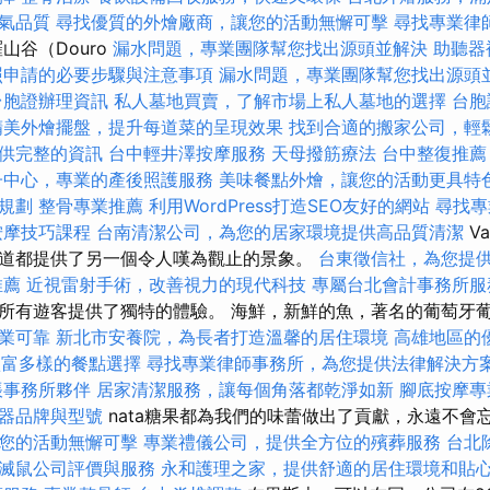
氣品質
尋找優質的外燴廠商，讓您的活動無懈可擊
尋找專業律
山谷（Douro
漏水問題，專業團隊幫您找出源頭並解決
助聽器
照申請的必要步驟與注意事項
漏水問題，專業團隊幫您找出源頭
台胞證辦理資訊
私人墓地買賣，了解市場上私人墓地的選擇
台胞
精美外燴擺盤，提升每道菜的呈現效果
找到合適的搬家公司，輕
供完整的資訊
台中輕井澤按摩服務
天母撥筋療法
台中整復推薦
子中心，專業的產後照護服務
美味餐點外燴，讓您的活動更具特
規劃
整骨專業推薦
利用WordPress打造SEO友好的網站
尋找專
按摩技巧課程
台南清潔公司，為您的居家環境提供高品質清潔
V
道都提供了另​​一個令人嘆為觀止的景象。
台東徵信社，為您提
推薦
近視雷射手術，改善視力的現代科技
專屬台北會計事務所服
所有遊客提供了獨特的體驗。 海鮮，新鮮的魚，著名的葡萄牙葡
業可靠
新北市安養院，為長者打造溫馨的居住環境
高雄地區的
，豐富多樣的餐點選擇
尋找專業律師事務所，為您提供法律解決方
帳事務所夥伴
居家清潔服務，讓每個角落都乾淨如新
腳底按摩
器品牌與型號
nata糖果都為我們的味蕾做出了貢獻，永遠不會
您的活動無懈可擊
專業禮儀公司，提供全方位的殯葬服務
台北
滅鼠公司評價與服務
永和護理之家，提供舒適的居住環境和貼