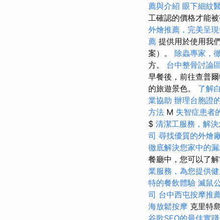
薦與介紹
眼下細紋
工確認的價格才能
外燴推薦，完美呈現
薦
提供用於使用我們
案）。
除蟲專家，
方。
台中整骨討論
早餐後，前往查普爾特佩
的旅遊景色。
了解
業協助
辦理台胞證
方法
M
失智症患者
$
清潔工服務，解決
司
尋找優質的外燴
徹底解決您家中的漏
餐廳中，您可以了解
業服務，為您提供健
特的餐飲體驗
滅鼠
司
台中西屯按摩推
海放鬆按摩
克里特
谷歌SEO的最佳實踐