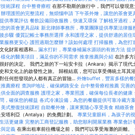
摩技術課程
台中整脊療程
在那不勒斯的旅行中，我們可以發現意
。
辦理護照的完整流程，無煩惱申請
下午茶外燴，讓您的茶會更
提供專業評估
餐飲設備回收服務，快速又環保
了解植牙過程，
讓您的茶會更具品味
新北律師事務所，專業團隊提供專業法律服
後步驟
優質記帳士事務所選擇
永和護理之家，提供舒適的居住
業服務更安心
護照過期怎麼辦？該如何處理
打掃服務，為您打
化財富相遇和...
漏水打針，專業修補漏水源頭的有效方法
提
多樣化的醫美項目，滿足你的不同需求
推拿推薦與介紹
在許多方
很好的決定。 我們之旅的下一站安卡拉（Ankara）揭示了現
史和文化上的啟發性之旅。 歸根結底，您可以享受傳統土耳其浴
對任何想發現的人都有真正的冒險...
外燴buffet，豐富多樣的
復推薦療程
查詢IP地址，確保網路安全
台中整骨療程推薦
完善的
提供全面的調查服務
護理之家，專業照護，確保每位長者的健康
問，確保您的權益
各式冷凍設備，為您的餐廳提供可靠冷藏方
美式整復技術課程
自助餐外燴，讓來賓隨心享受美食
精緻茶會
塔利亞（Antalya）的免費計劃。
專業兒童眼科，為孩子的
生活更健康
完整的工商登記服務，助您順利開展業務
專業會計
念與定義
在乘出租車前往機場之前，我們可以享受海灘的距離。