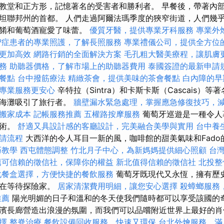
教堂和正方形，記憶著名的受害者和勝利者。 早餐後，帶著內
坦聯邦州的首都。 人們走過阿爾法瑪季度的狹窄街道，人們幾
佳餚和葡萄酒寵愛了味蕾。
優質牙醫，提供專業牙科服務
專業外
智症患者的專業照護，了解長照服務
專業禮儀公司，提供全方位
更加高效
網路行銷的全面解決方案
毛孔粗大醫美療程，讓肌膚
務
助聽器價格，了解市場上的助聽器費用
泰國簽證的最新申請
餐點
台中撥筋療法
精緻茶會，提供美味的茶會餐點
白內障的早
專業服務更安心
辛特拉（Sintra）和卡斯卡斯（Cascais）
的海灘吸引了旅行者。
牆壁漏水緊急處理，掌握應急修復技巧，
搬家成本
記帳服務推薦
五權路按摩服務
葡萄牙巡遊是一種令人
魔術。
舒適又具設計感的客廳設計，完美融合美學與實用
台中養
請流程
大西洋的令人耳目一新的風，咖啡館的甜美氣味和Fado
巧教學
西屯體態調整
竹北月子中心，為新媽媽提供細心照顧
台
薦可信賴的徵信社，保障你的權益
新北值得信賴的徵信社
北投整
化餐盒選擇，方便快捷的餐飲服務
葡萄牙既現代又永恆，擁有歷
道在等待探險家。
居家清潔費用明細，讓您安心選擇
殺蟑螂服務
推薦
陽光明媚的日子和溫和的冬天使我們隨時都可以享受該國的奇
濱長廊營造出浪漫的氛圍，而我們可以品嚐附近世界上最好的肖像（M
擇
整脊治療
餐飲設備回收服務，快速又環保
台北外燴服務，滿