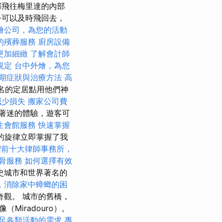
部飛往梅里達的內部
乎可以及時飛回去，
燴公司，為您的活動
的殯葬服務
廚房設備
更加細緻
了解會計師
規定
台中外燴，為您
期症狀與治療方法
高
等著名的定居點用他們神
減少損失
搬家公司費
著迷的體驗，遊客可
生會館服務
快速掌握
的旋律立即掌握了我
灣前十大律師事務所，
骨服務
如何選擇有效
史城市和世界著名的
，消除家中蟑螂的困
觀。 城市的舊橋，
iradouro）。
足各類活動的需求
專