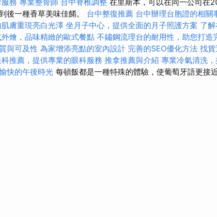
摩服務
專業整骨師
台中脊椎調整
在里斯本，可以在同一公司在2
看到後一種香草美味佳餚。
台中整復推薦
台中辦理台胞證的相關
的肌膚重現亮白光澤
坐月子中心，提供全面的月子照護方案
了解
式外燴，品味精緻的歐式餐點
不鏽鋼流理台的耐用性，助您打造
質與可及性
為家增添亮點的室內設計
完善的SEO優化方法
找貨
眼科推薦，提供專業的眼科服務
推拿推薦與介紹
專業冷氣清洗，
愉快的午後時光
每頓飯都是一種特殊的體驗，使葡萄牙語更接