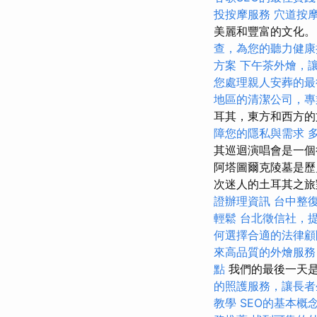
投按摩服務
穴道按
美麗和豐富的文化
查，為您的聽力健康
方案
下午茶外燴，
您處理親人安葬的最
地區的清潔公司，專
耳其，東方和西方的文
障您的隱私與需求
其巡迴演唱會是一個
阿塔圖爾克陵墓是歷
次迷人的土耳其之旅
證辦理資訊
台中整
輕鬆
台北徵信社，
何選擇合適的法律顧
來高品質的外燴服務
點
我們的最後一天是安
的照護服務，讓長者
教學
SEO的基本概