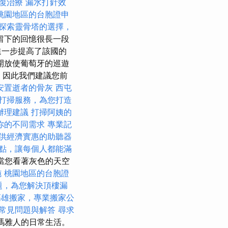
復治療
漏水打針效
桃園地區的台胞證申
探索靈骨塔的選擇，
留下的回憶很長一段
進一步提高了該國的
開放使葡萄牙的巡遊
，因此我們建議您前
安置逝者的骨灰
西屯
打掃服務，為您打造
辦理建議
打掃阿姨的
你的不同需求
專業記
供經濟實惠的助聽器
點，讓每個人都能滿
當您看著灰色的天空
施
桃園地區的台胞證
題，為您解決頂樓漏
高雄搬家，專業搬家公
常見問題與解答
尋求
演瑪雅人的日常生活。