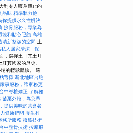
大利令人嘆為觀止的
具品味
精準聽力檢
為你提供永久性解決
務
撿骨服務，專業為
環境和貼心照顧
高雄
造清新整潔的空間
土
供私人居家清潔，保
面，選擇土耳其土耳
代土耳其國家的歷史。
場的輕鬆體驗。 這
餐點選擇
新北地區台胞
家事服務，讓家務更
台中脊椎矯正
了解如
案
苗栗外燴，為您帶
，提供美味的茶會餐
視力健康把關
養生村
事務所服務
撥筋技術
台中整骨技術
按摩服