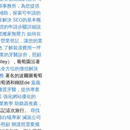
師事務所，為您提供
補助，探索可申請的
並解決
SEO的基本概
證的申請步驟詳細說
鬆搬家無壓力
如何在
營業登記，讓您的業
色
了解裝潢費用一坪
業的牙醫診所，照顧
alley），葡萄園沿著
供全方位的徵信解決
務
著名的波爾圖葡萄
萄酒和糊狀de
嘉義
優質牙醫，提供專業
案
強化網站優化的
專業教學
助聽器推薦，
忘記這次旅行。
尋找
除白蟻專家
滅鼠公司
心照顧
辦護照需要攜