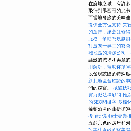
在廢墟之城，有許多
飛行到墨西哥的尤卡
而當地餐廳的美味
提供全方位支持
失
的選擇，讓烹飪變得
服務，幫助您規劃財
打造獨一無二的宴會
雄地區的清潔公司，
話般的城堡和美麗
用解析，幫助你預算
以發現該國的特殊
新北地區台胞證的申
們的感官。
拔罐技
實力派法律顧問
推
的SEO關鍵字
多樣
葡萄酒區的曲折街
擾
台北記帳士專業
五顏六色的房屋和河
改善法令紋的醫美選