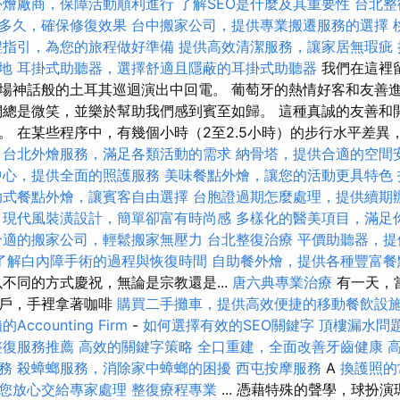
外燴廠商，保障活動順利進行
了解SEO是什麼及其重要性
台北整
多久，確保修復效果
台中搬家公司，提供專業搬遷服務的選擇
程指引，為您的旅程做好準備
提供高效清潔服務，讓家居無瑕疵
地
耳掛式助聽器，選擇舒適且隱蔽的耳掛式助聽器
我們在這裡
場神話般的土耳其巡迴演出中回電。 葡萄牙的熱情好客和友善
們總是微笑，並樂於幫助我們感到賓至如歸。 這種真誠的友善和
。 在某些程序中，有幾個小時（2至2.5小時）的步行水平差異
。
台北外燴服務，滿足各類活動的需求
納骨塔，提供合適的空間
中心，提供全面的照護服務
美味餐點外燴，讓您的活動更具特色
助式餐點外燴，讓賓客自由選擇
台胞證過期怎麼處理，提供續期
現代風裝潢設計，簡單卻富有時尚感
多樣化的醫美項目，滿足
合適的搬家公司，輕鬆搬家無壓力
台北整復治療
平價助聽器，提
了解白內障手術的過程與恢復時間
自助餐外燴，提供各種豐富餐
不同的方式慶祝，無論是宗教還是...
唐六典專業治療
有一天，
窗戶，手裡拿著咖啡
購買二手攤車，提供高效便捷的移動餐飲設
ccounting Firm
-
如何選擇有效的SEO關鍵字
頂樓漏水問
整復服務推薦
高效的關鍵字策略
全口重建，全面改善牙齒健康
務
殺蟑螂服務，消除家中蟑螂的困擾
西屯按摩服務
A
換護照的
您放心交給專家處理
整復療程專業
... 憑藉特殊的聲學，球扮