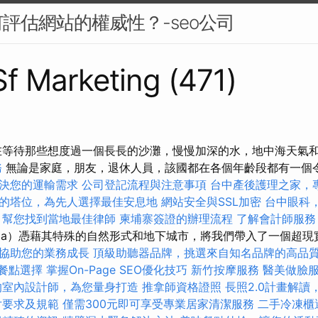
評估網站的權威性？-seo公司
 Sf Marketing (471)
在等待那些想度過一個長長的沙灘，慢慢加深的水，地中海天氣
務
無論是家庭，朋友，退休人員，該國都在各個年齡段都有一個
決您的運輸需求
公司登記流程與注意事項
台中產後護理之家，
的塔位，為先人選擇最佳安息地
網站安全與SSL加密
台中眼科
，幫您找到當地最佳律師
柬埔寨簽證的辦理流程
了解會計師服務
dokia）憑藉其特殊的自然形式和地下城市，將我們帶入了一個超
協助您的業務成長
頂級助聽器品牌，挑選來自知名品牌的高品
的餐點選擇
掌握On-Page SEO優化技巧
新竹按摩服務
醫美做臉
的室內設計師，為您量身打造
推拿師資格證照
長照2.0計畫解
片要求及規範
僅需300元即可享受專業居家清潔服務
二手冷凍櫃