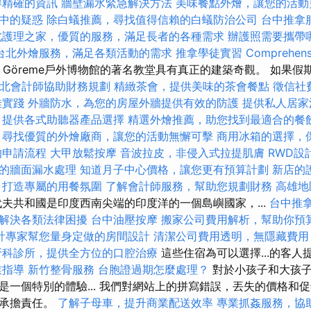
得精確的資訊
牆壁漏水緊急解決方法
美味餐點外燴，讓您的活動
中的疑惑
除白蟻推薦，尋找值得信賴的白蟻防治公司
台中推拿
北護理之家，優質的服務，滿足長者的各種需求
辦護照需要攜帶
台北外燴服務，滿足各類活動的需求
推拿學徒實習
Comprehens
Göreme戶外博物館的著名教堂具有真正的建築奇觀。 如果假
北會計師協助財務規劃
精緻茶會，提供美味的茶會餐點
徵信社
佳實踐
外牆防水，為您的房屋外牆提供有效的防護
提供私人居家
，提供各式助聽器產品選擇
精選外燴推薦，助您找到最適合的餐
尋找優質的外燴廠商，讓您的活動無懈可擊
商用冰箱的選擇，
的申請流程
大甲放鬆按摩
音波拉皮，非侵入式拉提肌膚
RWD設
的牆面漏水處理
知道月子中心價格，讓您更有預算計劃
新店的
，打造專屬的用餐氛圍
了解會計師服務，幫助您規劃財務
高雄地
夫共和國是印度西南尖端的印度洋的一個島嶼國家，...
台中推
解決各類法律困擾
台中油壓按摩
搬家公司費用解析，幫助你預
計專家幫您量身定做的房間設計
清潔公司費用透明，無隱藏費用
牙科診所，提供全方位的口腔治療
這些住宿為可以選擇...的客
業指導
新竹整骨服務
台胞證過期怎麼處理？
對於小孩子和大孩子
是一個特別的體驗... 我們對網站上的拼寫錯誤，丟失的價格和
不承擔責任。
了解子母車，提升商業配送效率
專業抓姦服務，協