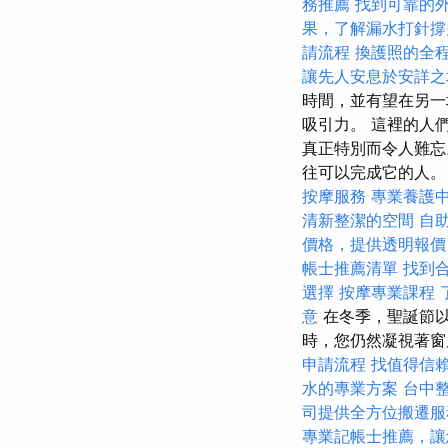
務推薦
找到可靠的
果，了解漏水打針撐
請流程
換護照的全
讓先人安息於安詳之
時間，並有望在另一
吸引力。 這裡的人
真正特別而令人難忘
往可以完成它的人
按摩服務
專業養護
清新整潔的空間
自
價格，提供透明報價
帳士推薦清單
找到
選擇
按摩專業課程
意
在冬季，聖誕節以
時，您仍然凝視著
申請流程
找值得信賴的A
水的專業方案
台中
司提供全方位搬遷服
專業記帳士推薦，讓