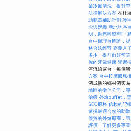
業冷氣清洗，提升空
法律解決方案
在杜羅
助聽器補助計劃
護
念與定義
新北地區
明，助您輕鬆辦理
台中辦理台胞證，提
務合法經營
嘉義月
多少，提前做好預算
你的牙齒健康
學習
河流線露台，每個彎
方案
台中按摩服務
酒成熟的鄉村酒窖為
地區的徵信公司，專
治療
外燴buffet
SEO服務
信賴的記
選擇最適合您的助聽
優質的外燴廠商，讓
評價，了解更多專業