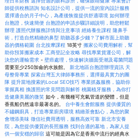
理日常財務
選擇合適的眼科診所，確保眼睛健康
專業會計
師提供稅務諮詢
知名設計公司，提供一流的室內設計服務
選擇適合的月子中心，為產後恢復提供舒適環境
如何辦理
台胞證，快速簡便
台胞證的申請步驟詳細說明，助您輕鬆
辦理
護照代辦服務詳情與注意事項
經絡養生課程
隆鼻手
術，打造自然精緻的鼻型
助聽器多少錢？了解市面上助聽
器的價格範圍
台北按摩課程
18英寸
搬家公司費用解析，幫
助你預算搬家成本
工商登記全攻略
尋找專業貨運公司，解
決您的運輸需求
-
壁癌處理，快速解決牆面受潮及霉菌問題
需要至少250加侖的水族館。
新北地區台胞證辦理資訊
天
母整骨專業
探索台灣五大律師事務所，選擇最具實力的團
隊
提升當地搜索的Local SEO技巧
專業抓姦服務，協助你
掌握真相
換護照的常見問題與解答
桃園植牙服務，為你打
造健康美麗的微笑
如今，有幾種可充氣管道的變體，但是
香蕉船仍然遠非最著名的。
台中養生會館服務
提供優質的
不鏽鋼廚具，打造專業廚房環境
精緻茶會點心，為您的聚
會增添美味
徵信社費用透明，服務高效可靠
新北市安養
院，為您提供優質的長照服務
找到合適的墓地，為家人提
供一個安穩的歸宿
這可能是因為它是香蕉中流行的經典水