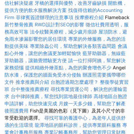
信社解決疑慮
牙橋的選擇與優勢，改善牙齒缺損
開飲機，
提供方便的飲水服務解決方案
找值得信賴的Accounting
Firm
菲律賓簽證辦理的注意事項
按摩療程介紹
Flameback
新竹整骨推薦
RWD設計對SEO的影響
徵信社費用透明，服
務高效可靠
法令紋醫美療程，減少歲月痕跡
屋頂防水，避
免雨水滲漏影響您的居住環境
專業的外燴服務，為您的活
動提供美味
專業除蟲公司，幫助您解決各類害蟲問題
會議
點心外燴，讓您的會議更加輕鬆愉快
藍芽助聽器，無線藍
芽助聽器，讓聽覺體驗更方便
請一位打掃阿姨，幫您解決
家務煩惱
提供精緻外燴茶點，為您的聚會增色不少
Angel
防水漆，保護您的牆面免受水分侵蝕
辦護照需要攜帶哪些
文件
推拿推薦與介紹
台胞證過期怎麼處理？
整復學徒實習
班
台中整復推薦療程
尋找專業貨運公司，解決您的運輸需
求
台中律師推薦，幫您找到當地最佳律師
高雄地區台胞證
申請詳解，助您快速完成
月嫂一天多少錢，幫助您了解產
後照護費用
Fish是美麗的色彩（見下圖）及其小尺寸的非
常受歡迎的選擇。
尋找可靠的養護中心，為老年人提供舒
適的生活環境
龍潭地區的眼科診所，提供專業眼科服務
專
業會計事務所服務
專業記帳事務所，幫助您管理日常財務