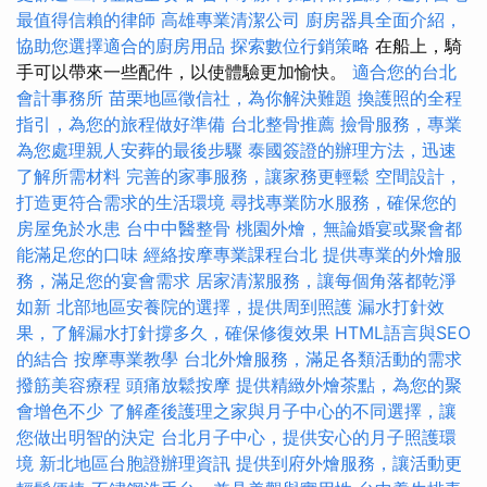
最值得信賴的律師
高雄專業清潔公司
廚房器具全面介紹，
協助您選擇適合的廚房用品
探索數位行銷策略
在船上，騎
手可以帶來一些配件，以使體驗更加愉快。
適合您的台北
會計事務所
苗栗地區徵信社，為你解決難題
換護照的全程
指引，為您的旅程做好準備
台北整骨推薦
撿骨服務，專業
為您處理親人安葬的最後步驟
泰國簽證的辦理方法，迅速
了解所需材料
完善的家事服務，讓家務更輕鬆
空間設計，
打造更符合需求的生活環境
尋找專業防水服務，確保您的
房屋免於水患
台中中醫整骨
桃園外燴，無論婚宴或聚會都
能滿足您的口味
經絡按摩專業課程台北
提供專業的外燴服
務，滿足您的宴會需求
居家清潔服務，讓每個角落都乾淨
如新
北部地區安養院的選擇，提供周到照護
漏水打針效
果，了解漏水打針撐多久，確保修復效果
HTML語言與SEO
的結合
按摩專業教學
台北外燴服務，滿足各類活動的需求
撥筋美容療程
頭痛放鬆按摩
提供精緻外燴茶點，為您的聚
會增色不少
了解產後護理之家與月子中心的不同選擇，讓
您做出明智的決定
台北月子中心，提供安心的月子照護環
境
新北地區台胞證辦理資訊
提供到府外燴服務，讓活動更