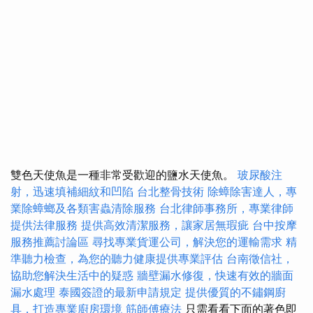
雙色天使魚是一種非常受歡迎的鹽水天使魚。
玻尿酸注
射，迅速填補細紋和凹陷
台北整骨技術
除蟑除害達人，專
業除蟑螂及各類害蟲清除服務
台北律師事務所，專業律師
提供法律服務
提供高效清潔服務，讓家居無瑕疵
台中按摩
服務推薦討論區
尋找專業貨運公司，解決您的運輸需求
精
準聽力檢查，為您的聽力健康提供專業評估
台南徵信社，
協助您解決生活中的疑惑
牆壁漏水修復，快速有效的牆面
漏水處理
泰國簽證的最新申請規定
提供優質的不鏽鋼廚
具，打造專業廚房環境
筋師傅療法
只需看看下面的著色即