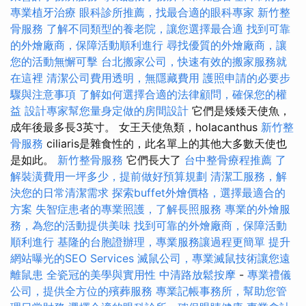
專業植牙治療
眼科診所推薦，找最合適的眼科專家
新竹整
骨服務
了解不同類型的養老院，讓您選擇最合適
找到可靠
的外燴廠商，保障活動順利進行
尋找優質的外燴廠商，讓
您的活動無懈可擊
台北搬家公司，快速有效的搬家服務就
在這裡
清潔公司費用透明，無隱藏費用
護照申請的必要步
驟與注意事項
了解如何選擇合適的法律顧問，確保您的權
益
設計專家幫您量身定做的房間設計
它們是矮矮天使魚，
成年後最多長3英寸。 女王天使魚類，holacanthus
新竹整
骨服務
ciliaris是雜食性的，此名單上的其他大多數天使也
是如此。
新竹整骨服務
它們長大了
台中整骨療程推薦
了
解裝潢費用一坪多少，提前做好預算規劃
清潔工服務，解
決您的日常清潔需求
探索buffet外燴價格，選擇最適合的
方案
失智症患者的專業照護，了解長照服務
專業的外燴服
務，為您的活動提供美味
找到可靠的外燴廠商，保障活動
順利進行
基隆的台胞證辦理，專業服務讓過程更簡單
提升
網站曝光的SEO Services
滅鼠公司，專業滅鼠技術讓您遠
離鼠患
全瓷冠的美學與實用性
中清路放鬆按摩
-
專業禮儀
公司，提供全方位的殯葬服務
專業記帳事務所，幫助您管