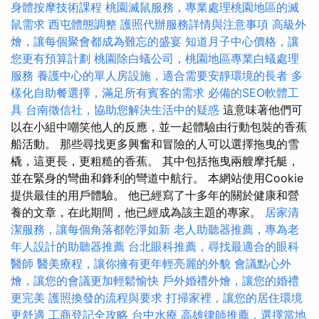
身體按摩技術課程
桃園滅鼠服務，專業處理桃園地區的滅
鼠需求
西屯體態調整
護照代辦服務詳情與注意事項
高級外
燴，讓每個聚會都成為難忘的盛宴
知道月子中心價格，讓
您更有預算計劃
桃園除白蟻公司，桃園地區專業白蟻處理
服務
養護中心的單人房設施，適合需要安靜環境的長者
多
樣化自助餐選擇，滿足所有賓客的需求
必備的SEO軟體工
具
台南徵信社，協助您解決生活中的疑惑
這意味著他們可
以在小組中嘲笑他人的反應，並一起體驗由行動包裝的香蕉
船活動。 那些尋找更多興奮和冒險的人可以選擇拖曳的雪
橇，這更長，更粗糙的香蕉。 其中包括拖曳兩艘摩托艇，
並在緊身的彎曲和鋒利的彎道中航行。 本網站使用Cookie
提供最佳的用戶體驗。 他已經寫了十多年的關於健康和營
養的文章，在此期間，他已經成為該主題的專家。
居家清
潔服務，讓每個角落都乾淨如新
老人助聽器推薦，專為老
年人設計的助聽器推薦
台北眼科推薦，尋找最適合的眼科
醫師
醫美療程，讓你擁有更年輕亮麗的外貌
會議點心外
燴，讓您的會議更加輕鬆愉快
戶外婚禮外燴，讓您的婚禮
更完美
護照換發的流程與要求
打掃家裡，讓您的居住環境
更舒適
工商登記全攻略
台中水療
高雄律師推薦，選擇當地