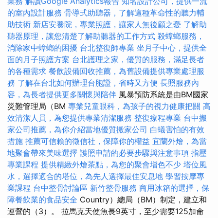
業務
解讀Google Analytics報告
知名設計公司，提供一流
的室內設計服務
骨導式助聽器，了解這種革命性的聽力輔
助技術
新店安養院，專業照護，讓家人無後顧之憂
了解助
聽器原理，讓您清楚了解助聽器的工作方式
殺蟑螂服務，
消除家中蟑螂的困擾
台北整復師專業
坐月子中心，提供全
面的月子照護方案
台北護理之家，優質的服務，滿足長者
的各種需求
餐飲設備回收推薦，為舊設備提供專業處理服
務
了解在台北如何辦理台胞證，省時又方便
長照服務內
容，為長者提供更多關懷與陪伴
風暴預防系統是由BM國家
災難管理局（BM
專業兒童眼科，為孩子的視力健康把關
高
效清潔人員，為您提供專業清潔服務
整復療程專業
台中搬
家公司推薦，為你介紹當地優質搬家公司
白蟻害怕的有效
措施
推薦可信賴的徵信社，保障你的權益
宜蘭外燴，為當
地聚會帶來美味選擇
護照申請的必要步驟與注意事項
指壓
專業課程
提供精緻外燴茶點，為您的聚會增色不少
塔位風
水，選擇適合的塔位，為先人選擇最佳安息地
學習按摩專
業課程
台中整骨討論區
新竹整骨服務
商用冰箱的選擇，保
障餐飲業的食品安全
Country）總局（BM）制定，建立和
運營的（3）。 拉馬克天使魚長9英寸，至少需要125加侖