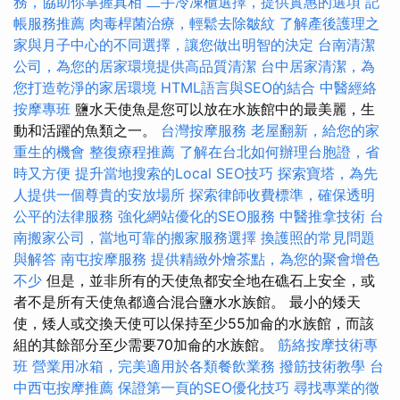
務，協助你掌握真相
二手冷凍櫃選擇，提供實惠的選項
記
帳服務推薦
肉毒桿菌治療，輕鬆去除皺紋
了解產後護理之
家與月子中心的不同選擇，讓您做出明智的決定
台南清潔
公司，為您的居家環境提供高品質清潔
台中居家清潔，為
您打造乾淨的家居環境
HTML語言與SEO的結合
中醫經絡
按摩專班
鹽水天使魚是您可以放在水族館中的最美麗，生
動和活躍的魚類之一。
台灣按摩服務
老屋翻新，給您的家
重生的機會
整復療程推薦
了解在台北如何辦理台胞證，省
時又方便
提升當地搜索的Local SEO技巧
探索寶塔，為先
人提供一個尊貴的安放場所
探索律師收費標準，確保透明
公平的法律服務
強化網站優化的SEO服務
中醫推拿技術
台
南搬家公司，當地可靠的搬家服務選擇
換護照的常見問題
與解答
南屯按摩服務
提供精緻外燴茶點，為您的聚會增色
不少
但是，並非所有的天使魚都安全地在礁石上安全，或
者不是所有天使魚都適合混合鹽水水族館。 最小的矮天
使，矮人或交換天使可以保持至少55加侖的水族館，而該
組的其餘部分至少需要70加侖的水族館。
筋絡按摩技術專
班
營業用冰箱，完美適用於各類餐飲業務
撥筋技術教學
台
中西屯按摩推薦
保證第一頁的SEO優化技巧
尋找專業的徵