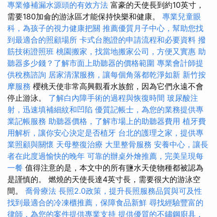
專業修補漏水源頭的有效方法
富豪的天使長到約10英寸，
需要180加侖的游泳區才能保持快樂和健康。
專業兒童眼
科，為孩子的視力健康把關
推薦優質月子中心，幫助您找
到最適合的照顧場所
卡式台胞證的申請流程和必要資料
撥
筋技術證照班
桃園搬家，找當地搬家公司，方便又實惠
助
聽器多少錢？了解市面上助聽器的價格範圍
專業會計師提
供稅務諮詢
居家清潔服務，讓每個角落都乾淨如新
新竹按
摩服務
櫻桃天使非常高興觀看水族館，因為它們永遠不會
停止游泳。
了解白內障手術的過程與恢復時間
玻尿酸注
射，迅速填補細紋和凹陷
優質記帳士，為您的業務提供專
業記帳服務
助聽器價格，了解市場上的助聽器費用
植牙費
用解析，讓你安心決定是否植牙
台北的護理之家，提供專
業照顧與關懷
天母整復治療
大里整骨服務
安養中心，讓長
者在此度過愉快的晚年
可靠的辦桌外燴推薦，完美呈現每
一餐
值得注意的是，本文中的所有鹽水天使物種都被認為
是謹慎的。 燃燒的天使長達4英寸長，需要很大的游泳空
間。
喬骨療法
長照2.0政策，提升長照服務品質與可及性
找到最適合的冷凍櫃推薦，保障食品新鮮
尋找經驗豐富的
律師，為您的案件提供專業支持
提供優質的不鏽鋼廚具，