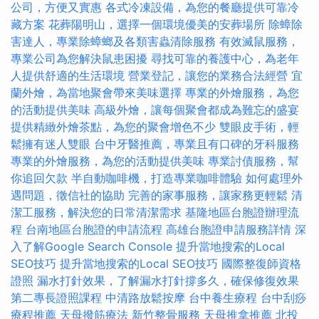
公司，方便又實惠
各式冷凍設備，為您的餐廳提供可靠冷
藏方案
花葬陽明山，選擇一個環境優美的安葬場所
除蟑除
害達人，專業除蟑螂及各類害蟲清除服務
有效滅鼠服務，
專業公司為您解決鼠患困擾
尋找可靠的養護中心，為老年
人提供舒適的生活環境
營業登記，讓您的業務合法經營
宜
蘭外燴，為當地聚會帶來美味選擇
專業的外燴服務，為您
的活動提供美味
高級外燴，讓每個聚會都成為難忘的盛宴
提供精緻外燴茶點，為您的聚會增色不少
雙眼皮手術，輕
鬆擁有迷人雙眼
台中牙醫推薦，專業且有口碑的牙科服務
專業的外燴服務，為您的活動提供美味
專業討債服務，幫
你追回欠款
半自動咖啡機，打造專業咖啡體驗
如何處理外
遇問題，徵信社的協助
完善的家事服務，讓家務更輕鬆
清
潔工服務，解決您的日常清潔需求
基隆地區台胞證辦理流
程
台南地區台胞證的申請流程
高雄台胞證申請服務詳情
深
入了解Google Search Console
提升當地搜索的Local
SEO技巧
提升當地搜索的Local SEO技巧
國際整復師資格
證照
漏水打針效果，了解漏水打針撐多久，確保修復效果
第二專長證照課程
中清路放鬆按摩
台中養生療程
台中刮痧
療程推薦
天母撥筋療法
新竹整骨服務
天母推拿推薦
北投