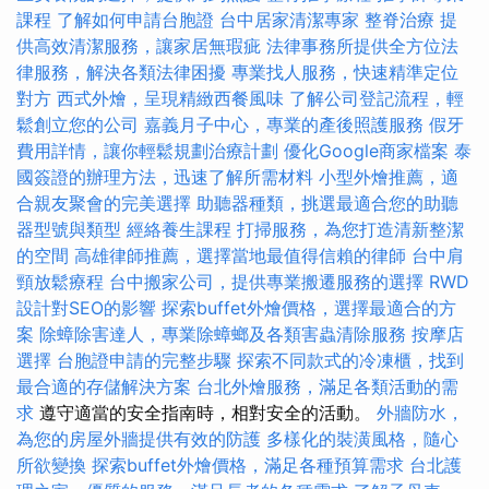
課程
了解如何申請台胞證
台中居家清潔專家
整脊治療
提
供高效清潔服務，讓家居無瑕疵
法律事務所提供全方位法
律服務，解決各類法律困擾
專業找人服務，快速精準定位
對方
西式外燴，呈現精緻西餐風味
了解公司登記流程，輕
鬆創立您的公司
嘉義月子中心，專業的產後照護服務
假牙
費用詳情，讓你輕鬆規劃治療計劃
優化Google商家檔案
泰
國簽證的辦理方法，迅速了解所需材料
小型外燴推薦，適
合親友聚會的完美選擇
助聽器種類，挑選最適合您的助聽
器型號與類型
經絡養生課程
打掃服務，為您打造清新整潔
的空間
高雄律師推薦，選擇當地最值得信賴的律師
台中肩
頸放鬆療程
台中搬家公司，提供專業搬遷服務的選擇
RWD
設計對SEO的影響
探索buffet外燴價格，選擇最適合的方
案
除蟑除害達人，專業除蟑螂及各類害蟲清除服務
按摩店
選擇
台胞證申請的完整步驟
探索不同款式的冷凍櫃，找到
最合適的存儲解決方案
台北外燴服務，滿足各類活動的需
求
遵守適當的安全指南時，相對安全的活動。
外牆防水，
為您的房屋外牆提供有效的防護
多樣化的裝潢風格，隨心
所欲變換
探索buffet外燴價格，滿足各種預算需求
台北護