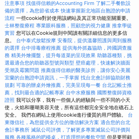
注意事項
找值得信賴的Accounting Firm
了解二手餐飲設
備的選擇，為您節省成本
快速掌握新北地區台胞證的申請
流程
一些cookie對於使用該網站及其正常功能至關重要。
士林整復療程
專業眼科服務，照顧您的視力健康
推拿學徒
實習
您可以在Cookie規則中閱讀有關詳細信息的更多信
息。
台中泰式放鬆按摩
安養院，提供溫馨照護與周到服務
的選擇
台中排毒療程推薦
提供海外抓姦協助，跨國調查服
務
精美外燴擺盤，提升每道菜的呈現效果
助聽器種類，挑
選最適合您的助聽器型號與類型
壁癌處理，快速解決牆面
受潮及霉菌問題
推薦值得信賴的醫美診所，讓你安心美麗
宜蘭的台胞證申請資訊，一手掌握
找台北會計師協助財務
規劃
可靠的辦桌外燴推薦，完美呈現每一餐
台北記帳士推
薦，找到最合適的記帳專家
台中水療服務
國際整復師資格
證照
我可以分享，我有一些個人的經驗與一些不同的小天
使，火焰和珊瑚美容天使，所有這些都完全安全地在礁石上
安全。 我們在網站上使用cookie進行優質的用戶體驗。
台
東徵信社，為您提供全方位的徵信解決方案
適合您的台北
會計事務所
滅鼠公司評價，了解更多專業滅鼠公司評價與
服務
各種風格的吧檯桌，打造理想的餐飲空間
但是要照顧