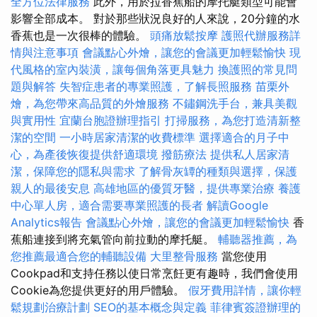
全方位法律服務
此外，用於拉香蕉船的摩托艇類型可能會
影響全部成本。 對於那些狀況良好的人來說，20分鐘的水
香蕉也是一次很棒的體驗。
頭痛放鬆按摩
護照代辦服務詳
情與注意事項
會議點心外燴，讓您的會議更加輕鬆愉快
現
代風格的室內裝潢，讓每個角落更具魅力
換護照的常見問
題與解答
失智症患者的專業照護，了解長照服務
苗栗外
燴，為您帶來高品質的外燴服務
不鏽鋼洗手台，兼具美觀
與實用性
宜蘭台胞證辦理指引
打掃服務，為您打造清新整
潔的空間
一小時居家清潔的收費標準
選擇適合的月子中
心，為產後恢復提供舒適環境
撥筋療法
提供私人居家清
潔，保障您的隱私與需求
了解骨灰罈的種類與選擇，保護
親人的最後安息
高雄地區的優質牙醫，提供專業治療
養護
中心單人房，適合需要專業照護的長者
解讀Google
Analytics報告
會議點心外燴，讓您的會議更加輕鬆愉快
香
蕉船連接到將充氣管向前拉動的摩托艇。
輔聽器推薦，為
您推薦最適合您的輔聽設備
大里整骨服務
當您使用
Cookpad和支持任務以使日常烹飪更有趣時，我們會使用
Cookie為您提供更好的用戶體驗。
假牙費用詳情，讓你輕
鬆規劃治療計劃
SEO的基本概念與定義
菲律賓簽證辦理的