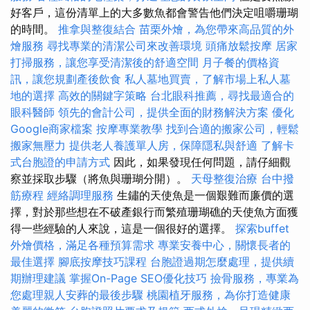
好客戶，這份清單上的大多數魚都會警告他們決定咀嚼珊瑚
的時間。
推拿與整復結合
苗栗外燴，為您帶來高品質的外
燴服務
尋找專業的清潔公司來改善環境
頭痛放鬆按摩
居家
打掃服務，讓您享受清潔後的舒適空間
月子餐的價格資
訊，讓您規劃產後飲食
私人墓地買賣，了解市場上私人墓
地的選擇
高效的關鍵字策略
台北眼科推薦，尋找最適合的
眼科醫師
領先的會計公司，提供全面的財務解決方案
優化
Google商家檔案
按摩專業教學
找到合適的搬家公司，輕鬆
搬家無壓力
提供老人養護單人房，保障隱私與舒適
了解卡
式台胞證的申請方式
因此，如果發現任何問題，請仔細觀
察並採取步驟（將魚與珊瑚分開）。
天母整復治療
台中撥
筋療程
經絡調理服務
生鏽的天使魚是一個艱難而廉價的選
擇，對於那些想在不破產銀行而繁殖珊瑚礁的天使魚方面獲
得一些經驗的人來說，這是一個很好的選擇。
探索buffet
外燴價格，滿足各種預算需求
專業安養中心，關懷長者的
最佳選擇
腳底按摩技巧課程
台胞證過期怎麼處理，提供續
期辦理建議
掌握On-Page SEO優化技巧
撿骨服務，專業為
您處理親人安葬的最後步驟
桃園植牙服務，為你打造健康