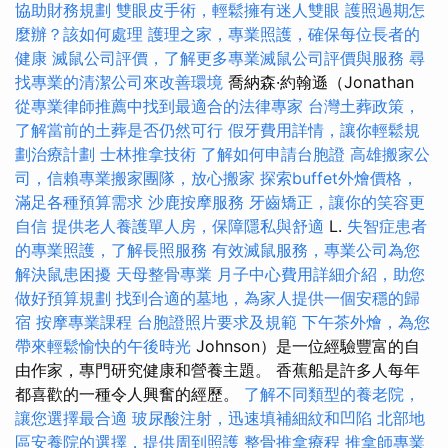
協助財務規劃
雙眼皮手術，輕鬆擁有迷人雙眼
護照過期怎
麼辦？該如何處理
護理之家，專業照護，確保每位長者的
健康
滅鼠公司評價，了解更多專業滅鼠公司評價與服務
尋
找專業的清潔公司來改善環境
喬納森·約翰遜（Jonathan
從專業律師推薦中找到最適合的法律專家
台灣土葬政策，
了解當前的土葬是否仍然可行
假牙費用詳情，讓你輕鬆規
劃治療計劃
士林推拿技術
了解如何申請台胞證
高雄搬家公
司，信賴專業搬家團隊，放心搬家
探索buffet外燴價格，
滿足各種預算需求
沙鹿按摩服務
牙齒矯正，讓你的笑容更
自信
提供老人養護單人房，保障隱私與舒適
L.
失智症患者
的專業照護，了解長照服務
有效滅鼠服務，專業公司為您
解決鼠患困擾
天母整骨專業
月子中心費用詳細介紹，助您
做好預算規劃
找到合適的墓地，為家人提供一個安穩的歸
宿
按摩專業課程
台胞證照片要求及規範
下午茶外燴，為您
帶來輕鬆愉快的午後時光
Johnson）是一位經驗豐富的自
由作家，專門研究健康和營養主題。 香蕉船是許多人每年
都喜歡的一種令人興奮的經歷。
了解不同類型的養老院，
讓您選擇最合適
玻尿酸注射，迅速填補細紋和凹陷
北部地
區安養院的選擇，提供周到照護
整骨推拿療程
推拿師專業