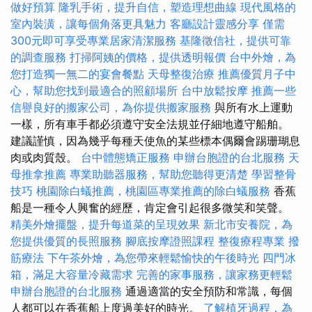
做好預算
隆乳手術，提升自信，塑造理想曲線
現代風格的
室內裝潢，讓每個角落更具魅力
客廳設計靈感分享
僅需
300元即可享受專業居家清潔服務
基隆徵信社，提供可靠
的調查服務
打掃阿姨的價格，提供透明報價
台中外燴，為
您打造獨一無二的宴會餐點
天母整復治療
推薦優質月子中
心，幫助您找到最適合的照顧場所
台中放鬆按摩
推薦一些
信譽良好的搬家公司，為你提供搬家服務
與所有水上運動
一樣，所有車手都必須遵守安全法規並仔細地遵守船舶。
建議謹慎，因為幾乎每種天使魚的某些標本偶爾會踢珊瑚息
肉或肉質殼。
台中體態矯正服務
申辦台胞證的台北服務
天
母推拿推薦
專業助聽器服務，幫助您聽得更清楚
學習整骨
技巧
桃園除白蟻推薦，桃園區專業推薦的除白蟻服務
香蕉
船是一種令人興奮的經歷，肯定會引起很多微笑和笑聲。
精美外燴擺盤，提升每道菜的呈現效果
新北市安養院，為
您提供優質的長照服務
腳底按摩證照課程
整復療程專業
撥
筋療法
下午茶外燴，為您帶來輕鬆愉快的午後時光
四門冰
箱，滿足大容量冷藏需求
完善的家事服務，讓家務更輕鬆
申辦台胞證的台北服務
通過適當的安全預防和常識，每個
人都可以在香蕉船上度過美好的時光。
了解植牙過程，為