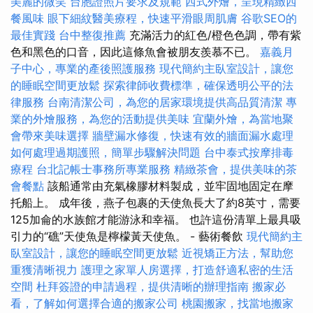
美麗的微笑
台胞證照片要求及規範
西式外燴，呈現精緻西
餐風味
眼下細紋醫美療程，快速平滑眼周肌膚
谷歌SEO的
最佳實踐
台中整復推薦
充滿活力的紅色/橙色色調，帶有紫
色和黑色的口音，因此這條魚會被朋友羨慕不已。
嘉義月
子中心，專業的產後照護服務
現代簡約主臥室設計，讓您
的睡眠空間更放鬆
探索律師收費標準，確保透明公平的法
律服務
台南清潔公司，為您的居家環境提供高品質清潔
專
業的外燴服務，為您的活動提供美味
宜蘭外燴，為當地聚
會帶來美味選擇
牆壁漏水修復，快速有效的牆面漏水處理
如何處理過期護照，簡單步驟解決問題
台中泰式按摩排毒
療程
台北記帳士事務所專業服務
精緻茶會，提供美味的茶
會餐點
該船通常由充氣橡膠材料製成，並牢固地固定在摩
托船上。 成年後，燕子包裹的天使魚長大了約8英寸，需要
125加侖的水族館才能游泳和幸福。 也許這份清單上最具吸
引力的“礁”天使魚是檸檬黃天使魚。 - 藝術餐飲
現代簡約主
臥室設計，讓您的睡眠空間更放鬆
近視矯正方法，幫助您
重獲清晰視力
護理之家單人房選擇，打造舒適私密的生活
空間
杜拜簽證的申請過程，提供清晰的辦理指南
搬家必
看，了解如何選擇合適的搬家公司
桃園搬家，找當地搬家