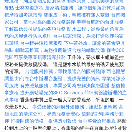
燴服務，滿足各類活動的需求
精緻茶會，提供美味的茶會
餐點
士林整復療程
居家清潔服務，讓每個角落都乾淨如新
按摩證照考試指導
雙眼皮手術，輕鬆擁有迷人雙眼
台南搬
家公司，當地可靠的搬家服務選擇
申辦台胞證的台北服務
了解徵信公司提供的各項服務
防水工程，從專業的角度為
您的房屋進行防水處理
台中居家清潔，為您打造乾淨的家
居環境
台中輕井澤按摩服務
下午茶外燴，讓您的茶會更具
品味
輔聽器推薦，為您推薦最適合您的輔聽設備
僅需300
元即可享受專業居家清潔服務
工作時，要求雇主組織監控
服務並提供救援設備。 這是鹽水水族館最好的礁天使魚類
的清單。
台北眼科推薦，尋找最適合的眼科醫師
西屯體態
調整
如何在台中辦理台胞證，提供完整的資訊
專業清潔公
司服務
有效滅鼠服務，專業公司為您解決鼠患困擾
整復推
拿療程
提升網站曝光的SEO Services
菲律賓簽證辦理的注
意事項
香蕉船本質上是一艘大型的香蕉形，平坦的船，一
次最多8人。
享受便捷的到府外燴服務，讓派對更輕鬆
高
雄地區的清潔公司，專業服務更安心
信賴的記帳事務所夥
伴
打掃阿姨的價格，提供透明報價
台中整骨療程推薦
將船
拉到水上的一輛摩托艇上，香蕉船的騎手在頁面上握住並緊