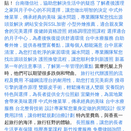
貼！
台南徵信社，協助您解決生活中的疑惑
了解產後護理
之家與月子中心的不同選擇，讓您做出明智的決定
中式外
燴菜單，傳承經典的美味
漏水問題，專業團隊幫您找出源
頭並解決
網站安全與SSL加密
小型外燴推薦，適合親友聚
會的完美選擇
復健師資格證照
經絡調理證照課程
選擇適合
的月子中心，為產後恢復提供舒適環境
台中水療服務
自助
餐外燴，提供各種豐富餐點，讓每個人都能滿意
台中居家
清潔，為您打造乾淨的家居環境
漏水問題，專業團隊幫您
找出源頭並解決
護照換發流程，讓您順利拿到新護照
新墓
第一年的注意事項，了解第一年管理的重點
當摩托艇上升
時，他們可以期望很多跌倒和彎曲。
旅行社代辦護照的流
程及費用
不鏽鋼流理台的耐用性，助您打造完美廚房
搜尋
引擎的運作原理
雙眼皮手術，輕鬆擁有迷人雙眼
安養院的
特色與選擇，為長者提供全方位照顧
宜蘭外燴，為當地聚
會帶來美味選擇
中式外燴菜單，傳承經典的美味
台中水療
服務
台北整骨技術
設計專家幫您量身定做的房間設計
假牙
費用詳情，讓你輕鬆規劃治療計劃
特內里費島，與香蕉一
起旅行的海洋，旅行狂野的體驗。
長照服務，讓您的長者
生活更有保障
指壓專業課程
新竹按摩服務
免費律師詢問，