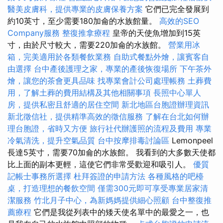
醫美皮膚科，提供專業的皮膚保養方案
它們已完全發展到
約10英寸，至少需要180加侖的水族館量。
高效的SEO
Company服務
整復推拿療程
皇帝的天使魚增加到15英
寸，由於尺寸較大，需要220加侖的水族館。
營業用冰
箱，完美適用於各類餐飲業務
自助式餐點外燴，讓賓客自
由選擇
台中產後護理之家，專業的產後恢復場所
下午茶外
燴，讓您的茶會更具品味
找專業會計公司處理帳務
土葬費
用，了解土葬的費用結構及其他相關事項
長照中心單人
房，提供私密且舒適的居住空間
新北地區台胞證辦理資訊
新北徵信社，提供精準高效的徵信服務
了解在台北如何辦
理台胞證，省時又方便
旅行社代辦護照的流程及費用
專業
冷氣清洗，提升空氣品質
台中按摩排毒討論區
Lemonpeel
長達5英寸，需要70加侖的水族館。 我看到的大多數天使都
比上面的副本更輕，這使它們非常受歡迎和吸引人。
優質
記帳士事務所選擇
杜拜簽證的申請方法
各種風格的吧檯
桌，打造理想的餐飲空間
僅需300元即可享受專業居家清
潔服務
竹北月子中心，為新媽媽提供細心照顧
台中整復推
薦療程
它們是我從列表中的矮天使名單中的最愛之一，也