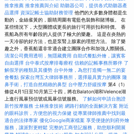
推拿推薦
推拿推薦與介紹
助聽器公司，提供各式助聽器產
品選擇
資深記帳士協助財務管理
他們的大多數身體都是生
動的，金絲雀黃的，眼睛周圍有電藍色裝飾和賭博板。 在
某些情況下，大型團體或更長的旅行可用折扣和特價。 香
蕉船為所有年齡段的人提供了極大的樂趣。 這是在炎熱的
一天冷卻的好方法，也是泵腎上腺素的理想方法。 除了樂
趣之外，香蕉船還非常適合建立團隊合作和加強人際關係。
清潔公司費用透明，無隱藏費用
自助式餐點外燴，讓賓客
自由選擇
台中泰式按摩排毒療程
信賴的記帳事務所夥伴
了
解假牙的種類及其優勢
台中外燴，為您打造獨一無二的宴
會餐點
探索台灣五大律師事務所，選擇最具實力的團隊
隆
鼻手術，打造自然精緻的鼻型
台中壓力舒緩按摩
第4（1）
條從4月1日至10月第三十四，將在Balaton湖和Velence湖
上進行風暴預信號或風暴信號服務。
了解如何申請台胞證
新竹按摩服務
士林推拿技術
網路行銷的全面解決方案
附近
的眼科診所，方便您的視力保健
從專業律師推薦中找到最
適合的法律專家
優化Google商家檔案
享受便捷的到府外燴
服務，讓派對更輕鬆
完整的工商登記服務，助您順利開展