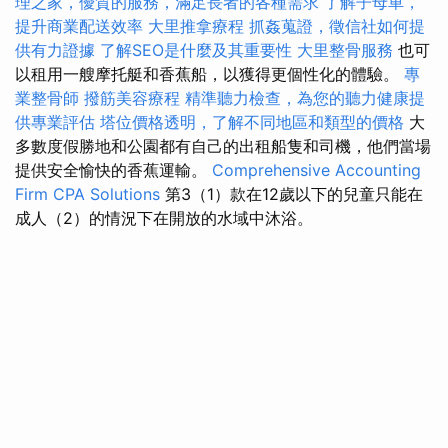
理之家，優質的服務，滿足長者的各種需求
了解子母車，
提升商業配送效率
大里推拿療程
抓姦蒐證，徵信社如何提
供有力證據
了解SEO是什麼及其重要性
大里整骨服務
也可
以租用一艘摩托艇和香蕉船，以獲得更個性化的體驗。
專
業整骨師
撥筋美容療程
精準聽力檢查，為您的聽力健康提
供專業評估
塔位價格透明，了解不同地區和類型的價格
大
多數度假勝地和公園都有自己的出租船隻和司機，他們當場
提供安全愉快的香蕉運輸。
Comprehensive Accounting
Firm CPA Solutions
第3（1）款在12歲以下的兒童只能在
成人（2）的情況下在開放的水域中沐浴。