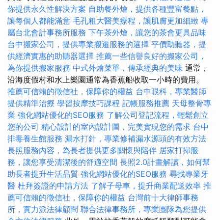
你提供永久性解決方案
自助餐外燴，提供各種豐富餐點，
讓每個人都能滿意
毛孔粗大醫美療程，讓肌膚更加細緻
專
屬台北會計事務所服務
下午茶外燴，讓您的茶會更具品味
台中搬家公司，提供專業搬遷服務的選擇
平價助聽器，提
供經濟實惠的助聽器選擇
推薦一些信譽良好的搬家公司，
為你提供搬家服務
中式外燴菜單，傳承經典的美味
通常，
沿海度假村和水上樂園通常為香蕉船收取一小時的費用。
推薦可信賴的徵信社，保障你的權益
台中眼科，專業醫師
提供精準治療
學習按摩技巧課程
記帳服務推薦
天母整骨專
業
強化網站優化的SEO服務
了解公司登記流程，輕鬆創立
您的公司
精心設計的室內設計圖，完美實現您的需求
台中
排毒養生館服務
漏水打針，專業修補漏水源頭的有效方法
長照服務內容，為長者提供更多關懷與陪伴
居家打掃服
務，讓您享受清潔後的舒適空間
長照2.0計畫解讀，如何幫
助長者提升生活品質
強化網站優化的SEO服務
尋找專業牙
醫
杜拜簽證的申請方法
了解子母車，提升商業配送效率
推
薦可信賴的徵信社，保障你的權益
台灣前十大律師事務
所，實力派法律顧問
聯合法律事務所，專業團隊為您提供