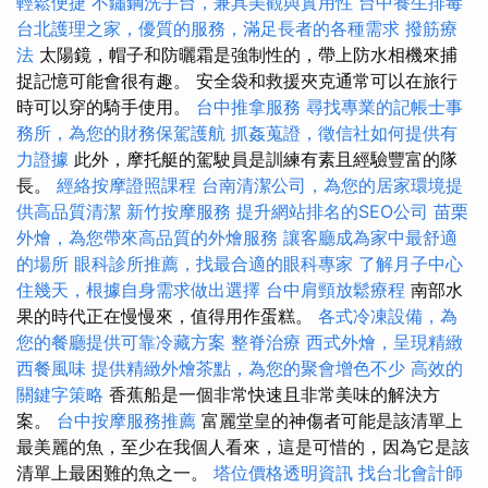
輕鬆便捷
不鏽鋼洗手台，兼具美觀與實用性
台中養生排毒
台北護理之家，優質的服務，滿足長者的各種需求
撥筋療
法
太陽鏡，帽子和防曬霜是強制性的，帶上防水相機來捕
捉記憶​​可能會很有趣。 安全袋和救援夾克通常可以在旅行
時可以穿的騎手使用。
台中推拿服務
尋找專業的記帳士事
務所，為您的財務保駕護航
抓姦蒐證，徵信社如何提供有
力證據
此外，摩托艇的駕駛員是訓練有素且經驗豐富的隊
長。
經絡按摩證照課程
台南清潔公司，為您的居家環境提
供高品質清潔
新竹按摩服務
提升網站排名的SEO公司
苗栗
外燴，為您帶來高品質的外燴服務
讓客廳成為家中最舒適
的場所
眼科診所推薦，找最合適的眼科專家
了解月子中心
住幾天，根據自身需求做出選擇
台中肩頸放鬆療程
南部水
果的時代正在慢慢來，值得用作蛋糕。
各式冷凍設備，為
您的餐廳提供可靠冷藏方案
整脊治療
西式外燴，呈現精緻
西餐風味
提供精緻外燴茶點，為您的聚會增色不少
高效的
關鍵字策略
香蕉船是一個非常快速且非常美味的解決方
案。
台中按摩服務推薦
富麗堂皇的神傷者可能是該清單上
最美麗的魚，至少在我個人看來，這是可惜的，因為它是該
清單上最困難的魚之一。
塔位價格透明資訊
找台北會計師