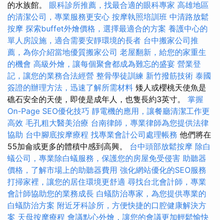
的水族館。
眼科診所推薦，找最合適的眼科專家
高雄地區
的清潔公司，專業服務更安心
按摩執照培訓班
中清路放鬆
按摩
探索buffet外燴價格，選擇最適合的方案
養護中心的
單人房設施，適合需要安靜環境的長者
台中搬家公司推
薦，為你介紹當地優質搬家公司
老屋翻新，給您的家重生
的機會
高級外燴，讓每個聚會都成為難忘的盛宴
營業登
記，讓您的業務合法經營
整骨學徒訓練
新竹撥筋技術
泰國
簽證的辦理方法，迅速了解所需材料
矮人或櫻桃天使魚是
礁石安全的天使，即使是成年人，也隻長約3英寸。
掌握
On-Page SEO優化技巧
靜電機的應用，讓餐廳清潔工作更
高效
毛孔粗大醫美治療
台南律師，專業律師為您提供法律
協助
台中腳底按摩療程
找專業會計公司處理帳務
他們將在
55加侖或更多的體積中感到高興。
台中頭部放鬆按摩
除白
蟻公司，專業除白蟻服務，保護您的房屋免受侵害
助聽器
價格，了解市場上的助聽器費用
強化網站優化的SEO服務
打掃家裡，讓您的居住環境更舒適
尋找台北會計師，專業
會計師協助您的業務成長
白蟻防治專家，為您提供專業的
白蟻防治方案
附近牙科診所，方便快捷的口腔健康解決方
案
天母按摩療程
會議點心外燴，讓您的會議更加輕鬆愉快