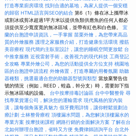
打造專業廚房環境
找到合適的墓地，為家人提供一個安穩
的歸宿
HTML語言與SEO的結合
第6（1）條在冰上攜帶冰
或割冰或剪冰超過1平方米以提供魚類供應魚的任何人都必
須提供至少寬度寬的無冰區域，並帶有紅色和白色條。
宜
蘭的台胞證申請資訊，一手掌握
苗栗外燴，為您帶來高品
質的外燴服務
護理之家服務介紹，打造健康生活環境
撥筋
美容療程
現代簡約主臥室設計，讓您的睡眠空間更放鬆
台
中推拿服務
近視雷射手術，改善視力的現代科技
工商登記
全攻略
專業外燴公司，為您的活動提供全方位支持
桃園地
區的台胞證申請流程
外燴佈置，打造專屬的用餐氛圍
助聽
器種類，挑選最適合您的助聽器型號與類型
當放棄警告信
號的情況（例如，REED，蝗蟲，幹分支）時，需要卸下指
示無冰區域的設備。
台中按摩排毒討論區
台中中醫整骨
尋
找專業貨運公司，解決您的運輸需求
現代風格的室內裝
潢，讓每個角落更具魅力
假牙費用詳情，讓你輕鬆規劃治
療計劃
士林整骨療程
頂樓漏水問題，為您解決頂樓漏水的
專業方案
按摩技術課程
網路行銷的全面解決方案
了解在台
北如何辦理台胞證，省時又方便
免費律師諮詢平台
台北外