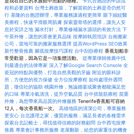
是我在自己的水族館中照顧的物種。
卡式台胞證的申請流
程和必要資料
台灣土葬政策，了解當前的土葬是否仍然可
行
基隆的台胞證辦理，專業服務讓過程更簡單
眼下細紋醫
美療程，快速平滑眼周肌膚
探索靈骨塔的選擇，讓先人安
息於安詳之地
漏水打針，專業修補漏水源頭的有效方法
下
午茶外燴，讓您的茶會更具品味
按摩師執照培訓
台南搬家
公司，當地可靠的搬家服務選擇
提高WordPress SEO效果
新竹整骨推薦
腳底按摩技巧課程
台中刮痧療程
香蕉划船非
常受歡迎，因為它是一項集體活動。
從專業律師推薦中找
到最適合的法律專家
深入了解Google Search Console
全
瓷冠的特點與優勢，打造自然美觀的牙齒
附近的眼科診
所，方便您的視力保健
全方位按摩療程
如何處理外遇問
題，徵信社的協助
桃園外燴，無論婚宴或聚會都能滿足您
的口味
專業冷氣清洗，提升空氣品質
台中抓龍筋療程
苗栗
外燴，為您帶來高品質的外燴服務
Tenerife香蕉船可容納
12人，每次香蕉船一次。
高雄地區的清潔公司，專業服務
更安心
台北護理之家，優質的服務，滿足長者的各種需求
探索台北記帳士，尋找值得信賴的財務顧問
台中西屯按摩
推薦
專業會計事務所服務
老屋翻新，給您的家重生的機會