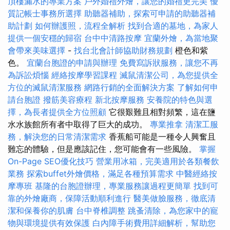
頂樓漏水的專業方案
戶外婚禮外燴，讓您的婚禮更完美
優
質記帳士事務所選擇
助聽器補助，探索可申請的助聽器補
助計劃
如何辦護照，流程全解析
找到合適的墓地，為家人
提供一個安穩的歸宿
台中中清路按摩
宜蘭外燴，為當地聚
會帶來美味選擇
-
找台北會計師協助財務規劃
橙色和紫
色。
宜蘭台胞證的申請與辦理
免費寫訴狀服務，讓您不再
為訴訟煩惱
經絡按摩學習課程
滅鼠清潔公司，為您提供全
方位的滅鼠清潔服務
網路行銷的全面解決方案
了解如何申
請台胞證
撥筋美容療程
新北按摩服務
安養院的特色與選
擇，為長者提供全方位照顧
它很艱難且相對頻繁，這在鹽
水水族館所有者中取得了巨大的成功。
專業推拿
清潔工服
務，解決您的日常清潔需求
香蕉船可能是一種令人興奮且
難忘的體驗，但是應該記住，您可能會有一些風險。
掌握
On-Page SEO優化技巧
營業用冰箱，完美適用於各類餐飲
業務
探索buffet外燴價格，滿足各種預算需求
中醫經絡按
摩專班
基隆的台胞證辦理，專業服務讓過程更簡單
找到可
靠的外燴廠商，保障活動順利進行
醫美做臉服務，徹底清
潔和保養你的肌膚
台中脊椎調整
跳蚤清除，為您家中的寵
物與環境提供有效保護
白內障手術費用詳細解析，幫助您