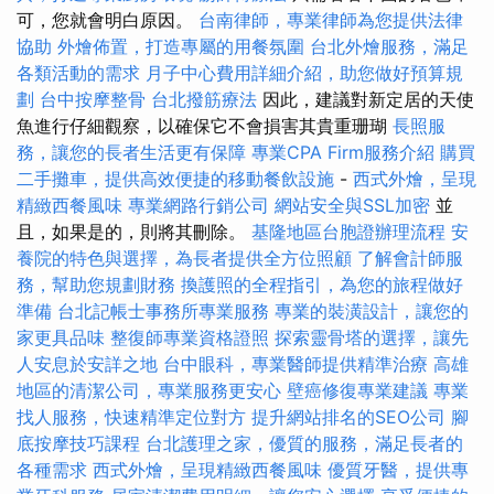
可，您就會明白原因。
台南律師，專業律師為您提供法律
協助
外燴佈置，打造專屬的用餐氛圍
台北外燴服務，滿足
各類活動的需求
月子中心費用詳細介紹，助您做好預算規
劃
台中按摩整骨
台北撥筋療法
因此，建議對新定居的天使
魚進行仔細觀察，以確保它不會損害其貴重珊瑚
長照服
務，讓您的長者生活更有保障
專業CPA Firm服務介紹
購買
二手攤車，提供高效便捷的移動餐飲設施
-
西式外燴，呈現
精緻西餐風味
專業網路行銷公司
網站安全與SSL加密
並
且，如果是的，則將其刪除。
基隆地區台胞證辦理流程
安
養院的特色與選擇，為長者提供全方位照顧
了解會計師服
務，幫助您規劃財務
換護照的全程指引，為您的旅程做好
準備
台北記帳士事務所專業服務
專業的裝潢設計，讓您的
家更具品味
整復師專業資格證照
探索靈骨塔的選擇，讓先
人安息於安詳之地
台中眼科，專業醫師提供精準治療
高雄
地區的清潔公司，專業服務更安心
壁癌修復專業建議
專業
找人服務，快速精準定位對方
提升網站排名的SEO公司
腳
底按摩技巧課程
台北護理之家，優質的服務，滿足長者的
各種需求
西式外燴，呈現精緻西餐風味
優質牙醫，提供專