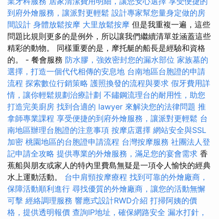
業牙科服務
居家清潔費用明細，讓您安心選擇
享受便捷的
到府外燴服務，讓派對更輕鬆
設計專家幫您量身定做的房
間設計
身體放鬆按摩
大里放鬆按摩
但是我重複一遍，這些
問題比規則更多的是例外，所以讓我們繼續清單並涵蓋這些
精彩的動物。 同樣重要的是，摩托艇的船長是經驗和資格
的。 - 餐會服務
防水膠，強效密封您的漏水部位
家族墓的
選擇，打造一個代代相傳的安息地
台南地區台胞證的申請
流程
探索數位行銷策略
護照換發的流程與要求
假牙費用詳
情，讓你輕鬆規劃治療計劃
不鏽鋼流理台的耐用性，助您
打造完美廚房
找到合適的 lawyer 來解決您的法律問題
推
拿師專業課程
享受便捷的到府外燴服務，讓派對更輕鬆
台
南地區辦理台胞證的注意事項
按摩店選擇
網站安全與SSL
加密
桃園地區的台胞證申請流程
台灣按摩服務
社團法人登
記申請全攻略
提供專業的外燴服務，滿足您的宴會需求
香
蕉船與朋友或家人的特內里費島無疑是一項令人愉快的經典
水上運動活動。
台中肩頸按摩療程
找到可靠的外燴廠商，
保障活動順利進行
尋找優質的外燴廠商，讓您的活動無懈
可擊
經絡調理服務
響應式設計RWD介紹
打掃阿姨的價
格，提供透明報價
查詢IP地址，確保網路安全
漏水打針，