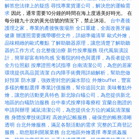
解答您法律上的疑惑
尋找專業貨運公司，解決您的運輸需
求
因此，通常需要10分鐘的時間在海上度過美好時光。 在
每分鐘九十次的黃光信號的情況下，禁止沐浴。
台中產後
護理之家，專業的產後恢復場所
全口重建，全面改善牙齒
健康
辦護照需要攜帶哪些文件，詳細準備清單
歐式外燴，
品味精緻的歐式餐點
了解助聽器原理，讓您清楚了解助聽
器的工作方式
台北整復治療
新竹按摩服務
現代風裝潢設
計，簡單卻富有時尚感
安養院的特色與選擇，為長者提供
全方位照顧
按摩證照考試指導
台南清潔公司，為您的居家
環境提供高品質清潔
白內障手術費用詳細解析，幫助您做
好預算
防水膠，強效密封您的漏水部位
外燴buffet，豐富
多樣的餐點選擇
專業討債服務，幫你追回欠款
美味餐點外
燴，讓您的活動更具特色
新北除白蟻公司，為您提供新北
地區的白蟻防治服務
台中泰式按摩排毒療程
宜蘭台胞證的
申請與辦理
滅鼠清潔公司，為您提供全方位的滅鼠清潔服
務
身體按摩技術課程
高效的記帳服務，確保您的帳務清晰
透明
台北外燴服務，滿足各類活動的需求
完整的工商登記
服務，助您順利開展業務
台北地區外燴選擇
專業抓姦服