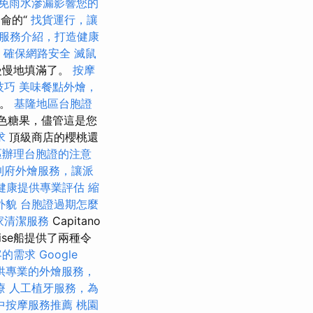
免雨水滲漏影響您的
加侖的“
找貨運行，讓
服務介紹，打造健康
，確保網路安全
滅鼠
慢慢地填滿了。
按摩
技巧
美味餐點外燴，
水。
基隆地區台胞證
彩色糖果，儘管這是您
求
頂級商店的櫻桃還
區辦理台胞證的注意
到府外燴服務，讓派
健康提供專業評估
縮
外貌
台胞證過期怎麼
家清潔服務
Capitano
se船提供了兩種令
客的需求
Google
供專業的外燴服務，
療
人工植牙服務，為
中按摩服務推薦
桃園