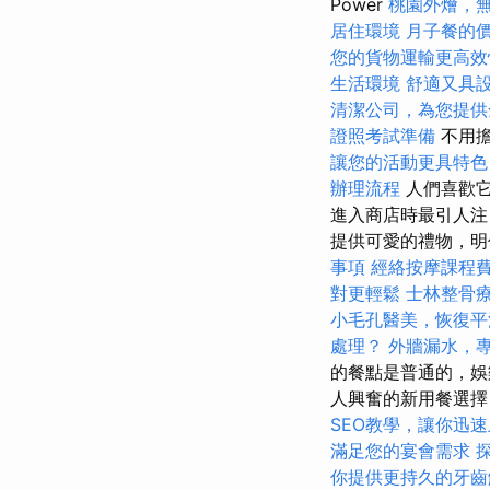
Power
桃園外燴，
居住環境
月子餐的
您的貨物運輸更高效
生活環境
舒適又具
清潔公司，為您提供
證照考試準備
不用
讓您的活動更具特色
辦理流程
人們喜歡它
進入商店時最引人
提供可愛的禮物，明
事項
經絡按摩課程
對更輕鬆
士林整骨
小毛孔醫美，恢復平
處理？
外牆漏水，
的餐點是普通的，娛
人興奮的新用餐選
SEO教學，讓你迅
滿足您的宴會需求
你提供更持久的牙齒