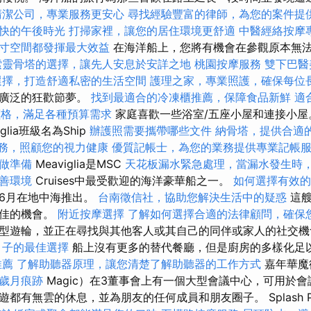
清潔公司，專業服務更安心
尋找經驗豐富的律師，為您的案件提
快的午後時光
打掃家裡，讓您的居住環境更舒適
中醫經絡按摩
寸空間都發揮最大效益
在海洋船上，您將有機會在參觀原本無
索靈骨塔的選擇，讓先人安息於安詳之地
桃園按摩服務
雙下巴醫
選擇，打造舒適私密的生活空間
護理之家，專業照護，確保每位
於廣泛的狂歡節夢。
找到最適合的冷凍櫃推薦，保障食品新鮮
適
燴價格，滿足各種預算需求
家庭喜歡一些浴室/五座小屋和連接小屋。
iglia班級名為Ship
辦護照需要攜帶哪些文件
納骨塔，提供合適
務，照顧您的視力健康
優質記帳士，為您的業務提供專業記帳
做準備
Meaviglia是MSC
天花板漏水緊急處理，當漏水發生時
善環境
Cruises中最受歡迎的海洋豪華船之一。
如何選擇有效的
7年6月在地中海推出。
台南徵信社，協助您解決生活中的疑惑
這艘
絕佳的機會。
附近按摩選擇
了解如何選擇合適的法律顧問，確保
型遊輪，並正在尋找與其他客人或其自己的同伴或家人的社交機
月子的最佳選擇
船上沒有更多的替代餐廳，但是廚房的多樣化足
推薦
了解助聽器原理，讓您清楚了解助聽器的工作方式
嘉年華魔術
歲月痕跡
Magic）在3董事會上有一個大型會議中心，可用於會
都有無雲的休息，並為朋友的任何成員和朋友圈子。 Splash P