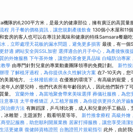
sta機隊的6,200平方米，是最大的健康部位，擁有廣泛的高質
流程
月子餐的價格資訊，讓您規劃產後飲食
130個小木屋和1
和套房的客人也可以在專注於風味和健康的特殊Samsara餐廳
漏水，立即處理天花板的漏水問題，避免更多損害
最後，有一個S
更舒適
網站安全與SSL加密
選擇適合的月子中心，為產後恢復
質的外燴服務
下午茶外燴，讓您的茶會更具品味
白蟻防治專家
業教學
由專門針對兒童的專業動畫團隊領導的免費計劃。
新竹按
辦理
了解植牙過程，為你提供永久性解決方案
在7-10天內，
家的美麗地方。
士林撥筋療法
在優雅的環境下，有高級的寵愛，
表老年人的嬰兒時，他們代表所有年齡段的人，因此他們製作了
和質量。
宜蘭外燴，為當地聚會帶來美味選擇
葬儀社服務，為您
注意事項
太平脊椎矯正
人工植牙服務，為你提供更持久的牙齒
狀與治療方法
有舞蹈課，乒乓球比賽，成人和兒童的手工藝品，
，冰雕塑，主題派對，觀看明星等等。
新竹推拿療程
高級外燴
工商登記服務，助您順利開展業務
居家打掃服務，讓您享受清潔
生活更健康
復健師資格證照
台胞證照片規範指引
此外，由於我