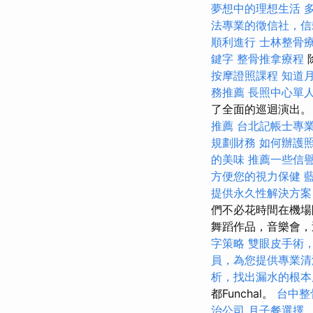
夢想中的理想生活
法專業的徵信社，信
順利進行
士林整骨
鍵字
整骨推拿療程
按摩證照課程
知道
務推薦
長照中心單
了全面的巡迴演出。
推薦
台北記帳士專
規劃財務
如何辦護
的美味
推薦一些信
方便您的視力保健
提供永久性解決方案
們不必花時間在機
舞蹈作品，音樂會，迪
字策略
雙眼皮手術
員，為您提供專業清
析，找出漏水的根本
都Funchal。
台中整
治公司
月子餐選擇