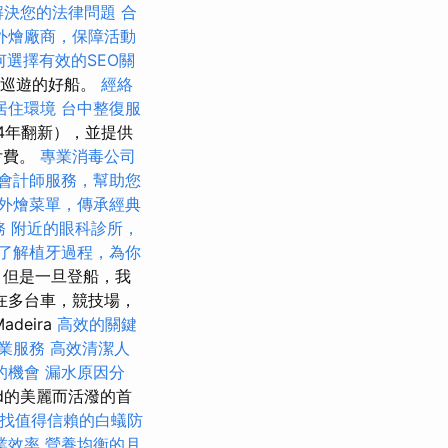
來解決您的法律問題
合
外燴廠商，保障活動
何選擇有效的SEO關
海巡遊的好船。
經絡
居住環境
台中整復服
14年翻新），並提供
付費。
專業消毒公司
會計師服務，幫助您
外燴菜單，傳承經典
務
附近的眼科診所，
了解植牙過程，為你
，但是一旦登船，我
在多台車，競技場，
eira
高效的關鍵
業服務
高效清潔人
的機會
漏水原因分
and的美麗而活潑的首
找值得信賴的白蟻防
業效率
營養均衡的月