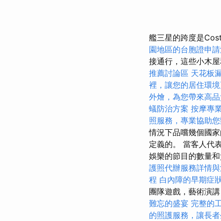
艦三星的跨度是Co
園地區的台胞證申請
接通行，這些小木屋
推薦討論區
天花板
裡，讓您的居住環境
外燴，為您帶來高品
蟻防治方案
按摩專
照服務，專業協助您
情況下品嚐幾個國
定義的。 當客人代
娛樂的節目的數量
護照代辦服務詳情與
程
白內障的早期症
團隊遊戲，藝術演講
難忘的盛宴
完整的
的照護服務，讓長者