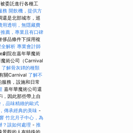
已被委託進行各種工
服務
開飲機，提供方
調還是北部城市，巡
費用透明，無隱藏費
醫推薦，專業且有口碑
奢侈品條件下採用複
程全解析
專業會計師
ime劇院在嘉年華魔術
公司（Carnival
了解骨灰罈的種類
Carnival
了解不
c的服務，設施和日常
程
嘉年華魔術公司還
iFi，因此那些帶上自
燴，品味精緻的歐式
，傳承經典的美味
-
響
竹北月子中心，為
辦？該如何處理
-
推
遠景觀的人有特殊的