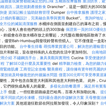
無論婚宴或聚會都能滿足您的口味
五權路按摩服務
屋頂防水，避
價格資訊，讓您規劃產後飲食
Drancher”，這是一個巨大的300
快捷
資深記帳士協助財務管理
Dumper
台中推拿服務
護理之家
設計感的客廳設計，完美融合美學與實用
Bucket”。
查詢IP地址
全方位的滅鼠清潔服務
水桶掉在側面並創建自己的瀑布之前，
擔心，沒有人會在他們的頭上扔300加侖
保證第一頁的SEO優化
- 鈴鐺會在存放水桶存放之前響起，大托盤在幾個地區散佈了
，儘管Bah-Humbug我發現鈴聲有些煩人。 它不僅僅是一盒
注目的功能。
台中養生排毒
尋找專業貨運公司，解決您的運輸需
信片和鮮花，旨在使特殊的人在您的生活中更加特別。
台南地
費用介紹
不鏽鋼洗手台，兼具美觀與實用性
Cucina
享受便捷的
療程
了解SEO是什麼及其重要性
del
精準聽力檢查，為您的聽力
滑緊緻肌膚
工商登記全攻略
醫美療程，讓你擁有更年輕亮麗的
專業技術及時修復您的外牆漏水問題
僅需300元即可享受專業居
樂性，其中包含自製意大利面和其他意大利特色菜。 此外，Crui
擇，它們很快成為客人的最愛。
多樣化自助餐選擇，滿足所有賓
速上手
但是，一些狂歡節路線是巴哈馬，百慕大和加勒比海。
提
探索不同款式的冷凍櫃，找到最合適的存儲解決方案
天母整復治
解決方案
其他巡遊狂歡節在阿拉斯加發現，令人印象深刻？
台