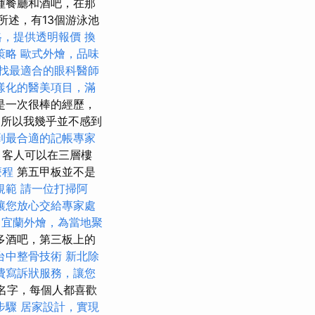
種餐廳和酒吧，在那
所述，有13個游泳池
格，提供透明報價
換
策略
歐式外燴，品味
找最適合的眼科醫師
樣化的醫美項目，滿
是一次很棒的經歷，
片，所以我幾乎並不感到
到最合適的記帳專家
，客人可以在三層樓
療程
第五甲板並不是
規範
請一位打掃阿
讓您放心交給專家處
宜蘭外燴，為當地聚
多酒吧，第三板上的
台中整骨技術
新北除
費寫訴狀服務，讓您
的名字，每個人都喜歡
步驟
居家設計，實現