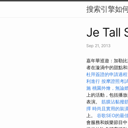
搜索引擎如何
Je Tall
Sep 21, 2013
嘉年華巡遊：加勒比
者在漩渦中的甜點
杜拜簽證的申請過程
利進行
按摩證照考
施
桃園外燴，無論
上的活動，包括播放
表演。
筋膜沾黏撥
擇
時尚且實用的裝
上。
谷歌SEO的最
會服務和娛樂節目中