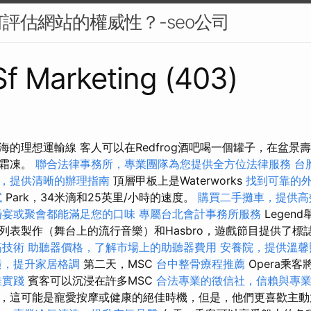
評估網站的權威性？-seo公司
 Sf Marketing (403)
海的理想運輸線 客人可以在Redfrog酒吧喝一個罐子，在盆景
和霜凍。
聯合法律事務所，專業團隊為您提供全方位法律服務
台
，提供清晰的辦理指南
頂層甲板上是Waterworks
找到可靠的
試
Park，34米滴和25英里/小時的速度。
購買二手攤車，提供高
婚宴或聚會都能滿足您的口味
專屬台北會計事務所服務
Legen
列表製作（舞台上的流行音樂）和Hasbro，遊戲節目提供了標
筋技術
助聽器價格，了解市場上的助聽器費用
安養院，提供溫馨
潢，提升家居格調
第二天，MSC
台中整骨療程推薦
Opera乘
佳實踐
賓客可以沉浸在許多MSC
合法專業的徵信社，信賴與專
，這可能是寵愛按摩或健康的絕佳時機，但是，他們更喜歡主動