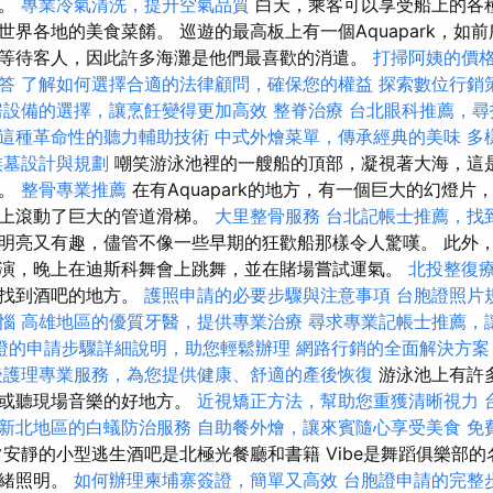
動。
專業冷氣清洗，提升空氣品質
白天，乘客可以享受船上的各
界各地的美食菜餚。 巡遊的最高板上有一個Aquapark，如前
等待客人，因此許多海灘是他們最喜歡的消遣。
打掃阿姨的價
答
了解如何選擇合適的法律顧問，確保您的權益
探索數位行銷
房設備的選擇，讓烹飪變得更加高效
整脊治療
台北眼科推薦，尋
這種革命性的聽力輔助技術
中式外燴菜單，傳承經典的美味
多
族墓設計與規劃
嘲笑游泳池裡的一艘船的頂部，凝視著大海，這
池。
整骨專業推薦
在有Aquapark的地方，有一個巨大的幻燈
板上滾動了巨大的管道滑梯。
大里整骨服務
台北記帳士推薦，找
明亮又有趣，儘管不像一些早期的狂歡船那樣令人驚嘆。 此外
演，晚上在迪斯科舞會上跳舞，並在賭場嘗試運氣。
北投整復
上找到酒吧的地方。
護照申請的必要步驟與注意事項
台胞證照片
惱
高雄地區的優質牙醫，提供專業治療
尋求專業記帳士推薦，
證的申請步驟詳細說明，助您輕鬆辦理
網路行銷的全面解決方案
後護理專業服務，為您提供健康、舒適的產後恢復
游泳池上有許
們或聽現場音樂的好地方。
近視矯正方法，幫助您重獲清晰視力
新北地區的白蟻防治服務
自助餐外燴，讓來賓隨心享受美食
免
安靜的小型逃生酒吧是北極光餐廳和書籍 Vibe是舞蹈俱樂部
情緒照明。
如何辦理柬埔寨簽證，簡單又高效
台胞證申請的完整