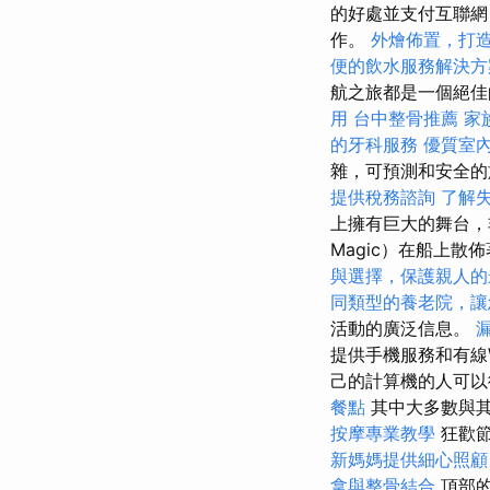
的好處並支付互聯網
作。
外燴佈置，打
便的飲水服務解決方
航之旅都是一個絕
用
台中整骨推薦
家
的牙科服務
優質室
雜，可預測和安全
提供稅務諮詢
了解
上擁有巨大的舞台，非
Magic）在船上散
與選擇，保護親人的
同類型的養老院，讓
活動的廣泛信息。
提供手機服務和有線W
己的計算機的人可以
餐點
其中大多數與
按摩專業教學
狂歡
新媽媽提供細心照顧
拿與整骨結合
頂部的