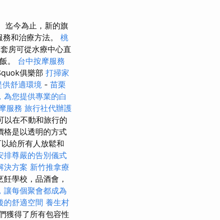
迄今為止，新的旗
量服務和治療方法。
桃
1個套房可從水療中心直
吃飯。
台中按摩服務
quok俱樂部
打掃家
提供舒適環境
-
苗栗
，為您提供專業的白
摩服務
旅行社代辦護
您可以在不動和旅行的
價格是以透明的方式
可以給所有人放鬆和
安排尊嚴的告別儀式
解決方案
新竹推拿療
烹飪學校，品酒會，
，讓每個聚會都成為
後的舒適空間
養生村
們獲得了所有包容性