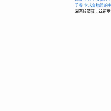
子餐
卡式台胞證的
園高於酒莊，並顯示