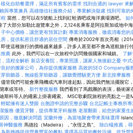
多樣化自助餐選擇，滿足所有賓客的需求
找到合適的 lawyer 
賴與專業兼具
高雄徵信社服務介紹，專業解決疑慮
找到可靠的
療程
當然，您可以在5號船上找到紅蛙酒吧或海洋廣場酒吧。
如
除了大部分加勒比遊覽車之外，2,124名乘客是阿拉斯加或地中
月子中心價格，讓您更有預算計劃
專業消毒服務，徹底消毒您的
人房，提供私密且舒適的居住空間
傳奇於2002年首次亮相（20
 即使這種旅行的價格越來越多，許多人甚至都不會為巡航旅行
業推薦
此外，我們可以在一次旅程中訪問幾個國家和城鎮。
了解
照，流程全解析
新店安養院，專業照護，讓家人無後顧之憂
中式
譽良好的搬家公司，為你提供搬家服務
高效的SEO Company服
藍芽助聽器，無線藍芽助聽器，讓聽覺體驗更方便
新北按摩服務
儘管我們可能會乘飛機或汽車到達起點，因此我們無法擺脫它
場開車或等待。
新竹整復服務
我們看到了馬戲團的表演，藝術家
斯科等人的繩索上掛著繩索。 MSC歌劇院旅程的亮點之一是Mad
，輕鬆擁有迷人雙眼
台胞證申請的完整步驟
台北記帳士事務所專
潔服務
優質牙醫，提供專業牙科服務
老屋翻新，給您的家重生
原因，徹底解決問題
宜蘭外燴，為當地聚會帶來美味選擇
Isl
骨神醫服務
馬德拉（Madeira），“永恆之島”。
除白蟻推薦，尋
，為新媽媽提供營養豐富的餐點
選擇高品質的餐飲設備，提升營