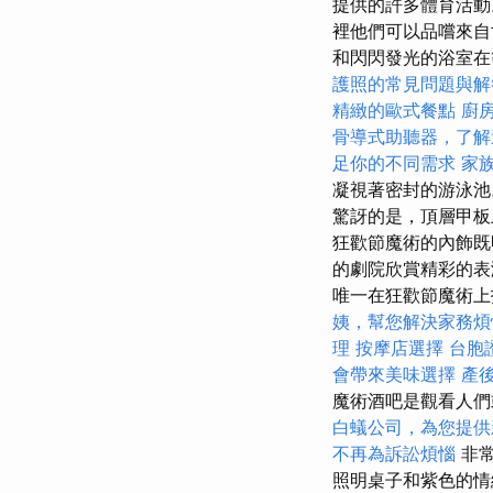
提供的許多體育活
裡他們可以品嚐來自世
和閃閃發光的浴室在
護照的常見問題與解
精緻的歐式餐點
廚
骨導式助聽器，了解
足你的不同需求
家
凝視著密封的游泳
驚訝的是，頂層甲
狂歡節魔術的內飾既
的劇院欣賞精彩的表
唯一在狂歡節魔術
姨，幫您解決家務煩
理
按摩店選擇
台胞
會帶來美味選擇
產
魔術酒吧是觀看人
白蟻公司，為您提供
不再為訴訟煩惱
非常
照明桌子和紫色的