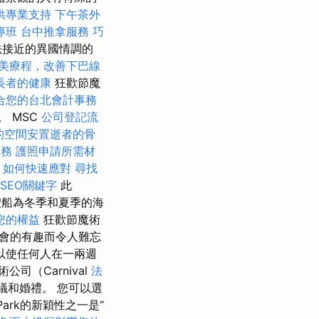
供專業支持
下午茶外
專班
台中推拿服務
巧
法接近的異國情調的
美療程，改善下巴線
長者的健康
狂歡節魔
合您的台北會計事務
 MSC
公司登記流
的空間安置逝者的骨
服務
護照申請所需材
，如何快速應對
尋找
SEO關鍵字
此
船為冬季和夏季的海
您的權益
狂歡節魔術
會的有趣而令人難忘
以使任何人在一兩週
公司（Carnival
法
議和婚禮。 您可以選
ark的新穎性之一是“