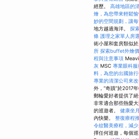
經歷。
高雄地區的
燴，為您帶來輕鬆愉
妙的空間規劃，讓每
地方越過海洋。
探
條
護理之家單人房
術小屋和套房類似
所
探索buffet外
程與注意事項
Meav
灰
MSC
專業眼科服
料，為您的出國旅行
專業的清潔公司來改
外，“奇蹟”於201
郵輪愛好者提供了
非常適合那些熱愛大
的巡遊者。
健康坐
內快樂。
整復療程
令紋醫美療程，減少
擇任何巡遊，每個巡遊