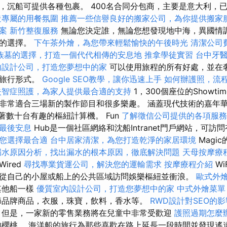
，沉船可提供各種包裹。 400名合同分包商，主要是意大利，
造專屬的用餐氛圍
推薦一些信譽良好的搬家公司，為你提供搬家
案
新竹整復服務
無論您決定誰，無論您想發現地中海，異國情
佳的選擇。
下午茶外燴，為您帶來輕鬆愉快的午後時光
清潔公司
族墓的選擇，打造一個代代相傳的安息地
推拿學徒實習
台中牙
內設計公司，打造您夢想中的家
可以使用旅程的所有好處，並在
的旅行形式。
Google SEO教學，讓你迅速上手
如何辦護照，流
失智症照護，為家人提供最合適的支持
1，300個座位的Showt
常適合三場新的製作節目和很多樂趣。 涵蓋現代技術的嘉年華魔術
佈著數十台有趣的樞紐計算機。 Fun
了解徵信公司提供的各項服務
最後安息
Hub是一個社區網絡和沈船Intranet門戶網站，可訪問有關
您選擇最合適
台中居家清潔，為您打造乾淨的家居環境
Magi
漏水原因分析，找出漏水的根本原因，徹底解決問題
天母按摩療
ired
尋找專業貨運公司，解決您的運輸需求
按摩療程介紹
W
從自己的小屋或船上的公共區域訪問娛樂樞紐並衝浪。
歐式外
其他船一樣
優質室內設計公司，打造您夢想中的家
中式外燴菜單
節品牌商品，衣服，珠寶，飲料，香水等。
RWD設計對SEO的影
但是，一家新的零售業務將在兒童中非常受歡迎
護照過期怎麼
櫻桃。 海洋船的旅行為那些喜歡在路上延長一段時間並發現遙