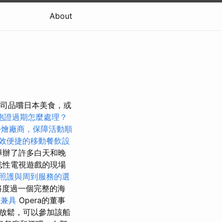
About
壽司品嚐日本美食，或
胞證過期怎麼處理？
外燴廠商，保障活動順
效便捷的移動餐飲設
d舉辦了許多白天和晚
誌性電視遊戲的現場
照護與周到服務的選
客將度過一個完整的海
業兼具
Opera的董事
放鬆，可以參加該船