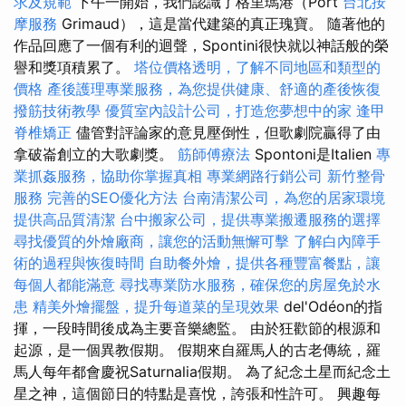
求及規範
下午一開始，我們認識了格里瑪港（Port
台北按
摩服務
Grimaud），這是當代建築的真正瑰寶。 隨著他的
作品回應了一個有利的迴聲，Spontini很快就以神話般的榮
譽和獎項積累了。
塔位價格透明，了解不同地區和類型的
價格
產後護理專業服務，為您提供健康、舒適的產後恢復
撥筋技術教學
優質室內設計公司，打造您夢想中的家
逢甲
脊椎矯正
儘管對評論家的意見壓倒性，但歌劇院贏得了由
拿破崙創立的大歌劇獎。
筋師傅療法
Spontoni是Italien
專
業抓姦服務，協助你掌握真相
專業網路行銷公司
新竹整骨
服務
完善的SEO優化方法
台南清潔公司，為您的居家環境
提供高品質清潔
台中搬家公司，提供專業搬遷服務的選擇
尋找優質的外燴廠商，讓您的活動無懈可擊
了解白內障手
術的過程與恢復時間
自助餐外燴，提供各種豐富餐點，讓
每個人都能滿意
尋找專業防水服務，確保您的房屋免於水
患
精美外燴擺盤，提升每道菜的呈現效果
del'Odéon的指
揮，一段時間後成為主要音樂總監。 由於狂歡節的根源和
起源，是一個異教假期。 假期來自羅馬人的古老傳統，羅
馬人每年都會慶祝Saturnalia假期。 為了紀念土星而紀念土
星之神，這個節日的特點是喜悅，誇張和性許可。 興趣每