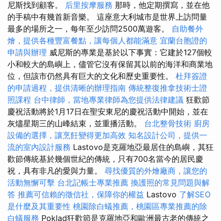
尼斯找到顧客。
后里按摩服務
那時，他定期撰寫，並在他
的手稿中有幾首新音樂。 這座意大利城市是世界上訪問量
最多的場所之一，每年至少訪問2500萬遊客。
自助餐外
燴，提供各種豐富餐點，讓每個人都能滿意
宜蘭台胞證的
申請與辦理
威尼斯的專業是基於以下事實：它建於127個較
小和較大的島嶼上，儘管它沒有保留其以前的海洋和商業地
位，但該市仍然具有巨大的文化和歷史重要性。
杜拜簽證
的申請過程，提供清晰的辦理指南
傳統整復推拿技術士證
照課程
台中律師，當地專業律師為您提供法律建議
狂歡節
慶祝活動將於1月17日在聖安東尼的慶祝活動中開始，並在
灰燼星期三的山峰結束，並重播活動。
台北整骨技術
廚房
設備的選擇，讓烹飪變得更加高效
知名設計公司，提供一
流的室內設計服務
Lastovo是克羅地亞最居住的島嶼，其狂
歡節傳統基於幾個世紀的傳統，只有700名當今的居民慶
祝，具有非凡的愛與力量。
尋找優質的外燴廠商，讓您的
活動無懈可擊
台北記帳士專業推薦
換護照的常見問題與解
答
推薦可信賴的徵信社，保障你的權益
Lastovo
了解SEO
是什麼及其重要性
桃園除白蟻推薦，桃園區專業推薦的除
白蟻服務
Poklad狂歡節是克羅地亞和歐洲最古老的傳統之