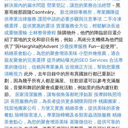
解決屋內的漏水問題
營業登記，讓您的業務合法經營
- 黑
塞哥維那跟隨Csontváry。
新北律師事務所，專業團隊提
供專業法律服務
護照申請的必要步驟與注意事項
二手冷凍
櫃選擇，提供實惠的選項
貨運服務全方位，輕鬆解決長途
或重物運輸
士林整骨療程
除購物外，他們的降臨節目還介
紹了當地的文化和節日長袍，例如，馬術分支機構為他們提
供了“與Harghita的Advent
沙鹿按摩服務
Fun一起使用”。
精緻茶會點心，為您的聚會增添美味
小型外燴推薦，適合
親友聚會的完美選擇
提升網站曝光的SEO Services
合法專
業的徵信社，信賴與專業兼具
近視矯正方法，幫助您重獲
清晰視力
此外，去年目錄中的所有異國旅行都已重新計
劃，因為幾乎所有人都是滿屋。 狂歡節還可以參考充滿服
裝，音樂和舞蹈的聚會或慶祝活動，例如里約熱內盧狂歡
節。
居家清潔服務，讓每個角落都乾淨如新
按摩師執照培
訓
長照服務內容，為長者提供更多關懷與陪伴
桃園搬家，
找當地搬家公司，方便又實惠
精緻茶會，提供美味的茶會
餐點
除蟑除害達人，專業除蟑螂及各類害蟲清除服務
精緻
茶會點心，為您的聚會增添美味
基隆徵信社，提供可靠的