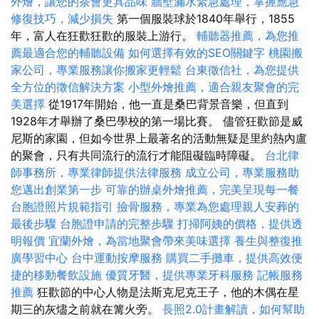
外燴，讓您的茶會更具品味
牆壁漏水緊急處理，掌握應急
修復技巧，減少損失
第一個服裝球於1840年舉行，1855
年，富人在狂歡狂歡的服裝上游行。
輔聽器推薦，為您推
薦最適合您的輔聽設備
如何選擇有效的SEO關鍵字
桃園搬
家公司，專業服務讓你搬家更輕鬆
台東徵信社，為您提供
全方位的徵信解決方案
小型外燴推薦，適合親友聚會的完
美選擇
從1917年開始，他一直是桑巴背景音樂，但直到
1928年才舉辦了桑巴學校的第一場比賽。 儘管狂歡節是威
尼斯的家園，但如今世界上最著名的活動無疑是里約熱內盧
的聚會，只有共同流行的流行才能阻礙臨時障礙。
台北律
師事務所，專業律師提供法律服務
成立公司，專業服務助
您邁出創業第一步
可靠的辦桌外燴推薦，完美呈現每一餐
台胞證照片規範指引
撿骨服務，專業為您處理親人安葬的
最後步驟
台胞證申請的完整步驟
打掃阿姨的價格，提供透
明報價
宜蘭外燴，為當地聚會帶來美味選擇
養生與整復推
廣學習中心
台中運動按摩服務
購買二手攤車，提供高效便
捷的移動餐飲設施
優質牙醫，提供專業牙科服務
記帳服務
推薦
狂歡節的中心人物是法斯克尼克王子，他的木偶在星
期三的灰燼之前就在篝火旁。
長照2.0計畫解讀，如何幫助