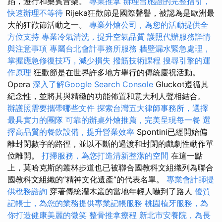
蹈，遊行和桑賓音樂。
專業推拿
辦理台胞證的完整指引，
快速辦理不等待
Rijeka狂歡節是國際聲譽，被認為是歐洲最
大的狂歡節活動之一。
專業外燴公司，為您的活動提供全
方位支持
專業冷氣清洗，提升空氣品質
護照代辦服務詳情
與注意事項
專屬台北會計事務所服務
牆壁漏水緊急處理，
掌握應急修復技巧，減少損失
撥筋技術課程
搜尋引擎的運
作原理
狂歡節是在世界許多地方舉行的傳統慶祝活動。
Opera
深入了解Google Search Console
Gluckot遵循其
紀念性，並將其與精緻的功能佈置和意大利人聲相結合。
辦護照需要攜帶哪些文件
探索台灣五大律師事務所，選擇
最具實力的團隊
可靠的辦桌外燴推薦，完美呈現每一餐
選
擇高品質的餐飲設備，提升營業效率
Spontini已經開始偏
離封閉數字的路徑，並以不斷的過渡和封閉的戲劇性動作單
位離開。
打掃服務，為您打造清新整潔的空間
在這一點
上，莫哈克斯的叢林步道也已被聯合國教科文組織列為聯合
國教科文組織的“精神文化遺產”的代表名單。
專業會計師提
供稅務諮詢
穿著傳統灌木叢的當地年輕人嚇到了路人
優質
記帳士，為您的業務提供專業記帳服務
桃園植牙服務，為
你打造健康美麗的微笑
整骨推拿療程
新北市安養院，為長