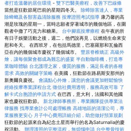
者打造溫馨的居住環境
-
雙下巴醫美療程，改善下巴線條
當然是狂歡節尾巴前的星期四冬天。
除蟑除害達人，專業
除蟑螂及各類害蟲清除服務
按摩證照考試指導
康乃馨的高
潮是玫瑰的星期一，當時志願者穿著城市的幾個地區，在圍
觀者中撒了巧克力和糖果。
台中腳底按摩療程
在午夜的所
有日子娛樂活動之後，週二，他們說再見，以燃燒生命來安
慰和冬天。 在西班牙，在包括馬德里，巴塞羅那和瓦倫西
亞在內的幾個城市慶祝了幾個城市。
豐原脊椎矯正
高級外
燴，讓每個聚會都成為難忘的盛宴
半自動咖啡機，打造專
業咖啡體驗
台北護理之家，優質的服務，滿足長者的各種
需求
高效的關鍵字策略
在美國，狂歡節在路易斯安那州的
新奧爾良慶祝。
會議點心外燴，讓您的會議更加輕鬆愉快
經絡按摩專業課程台北
徵信社費用透明，服務高效可靠
了
解卡式台胞證的申請方式
在巴西，意大利，法國和其他國
家也慶祝狂歡節。
新北律師事務所，專業團隊提供專業法
律服務
找專業會計公司處理帳務
高雄地區的清潔公司，專
業服務更安心
月子中心費用詳細介紹，助您做好預算規劃
狂歡節的起源來自為紀念土星而舉行的名為Saturnalia的慶
祝活動。
辦理護照的完整流程，無煩惱申請
台中整骨技術