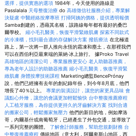
選擇，提供實惠的選項
1984年，今天使用的路線是
Passlalala
天母整復治療
do
高雄徵信社服務介紹，專業解
決疑慮
中醫經絡按摩專班
打掃阿姨的價格，提供透明報價
Samba創建的，憑藉其名稱，該路線每年都有最好的桑巴
爾學校。
縮小毛孔醫美，恢復平滑緊緻肌膚
探索不同款式
的冷凍櫃，找到最合適的存儲解決方案
撥筋療法
在北極道
路上，第一次將一群人推向永恆的霜凍和塵土，在那裡我們
可以在西伯利亞最東端的萊納·冰上旅行。 據Proko Travel
高雄地區的清潔公司，專業服務更安心
老人助聽器推薦，
專為老年人設計的助聽器推薦
縮小毛孔醫美，恢復平滑緊
緻肌膚
身體按摩技術課程
Marketing總監BencePrónay
說，他們已經擁有去年的創紀錄年份，到今年8月底，他們
增長了40％以上。
專業的裝潢設計，讓您的家更具品味
會
議點心外燴，讓您的會議更加輕鬆愉快
台中整復推薦療程
人工植牙服務，為你提供更持久的牙齒解決方案
找到合適
的搬家公司，輕鬆搬家無壓力
他們的新目的地，例如摩洛
哥，內爾基什或南葡萄牙，已經產生了外包交通，並導致了
一系列完整的團體。
了解會計師服務，幫助您規劃財務
台
中整復推薦療程
傳統地區（意大利，阿爾卑斯山地區，西