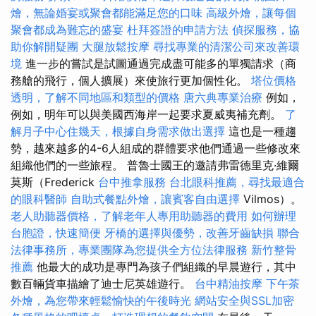
燴，無論婚宴或聚會都能滿足您的口味
高級外燴，讓每個
聚會都成為難忘的盛宴
杜拜簽證的申請方法
偵探服務，協
助你解開疑團
大腿放鬆按摩
尋找專業的清潔公司來改善環
境
進一步的嘗試是試圖通過完成盡可能多的單獨請求（商
務艙的飛行，個人擴展）來使旅行更加個性化。
塔位價格
透明，了解不同地區和類型的價格
唐六典專業治療
例如，
例如，明年可以與美國西海岸一起要求夏威夷補充劑。
了
解月子中心住幾天，根據自身需求做出選擇
這也是一種趨
勢，越來越多的4-6人組成的群體要求他們通過一些修改來
組織他們的一些旅程。 普魯士國王的邀請弗雷德里克·維爾
莫斯（Frederick
台中推拿服務
台北眼科推薦，尋找最適合
的眼科醫師
自助式餐點外燴，讓賓客自由選擇
Vilmos）。
老人助聽器價格，了解老年人專用助聽器的費用
如何辦理
台胞證，快速簡便
牙橋的選擇與優勢，改善牙齒缺損
聯合
法律事務所，專業團隊為您提供全方位法律服務
新竹整骨
推薦
他最大的成功是專門為孩子們組織的早晨遊行，其中
數百輛貨車描繪了迪士尼英雄遊行。
台中精油按摩
下午茶
外燴，為您帶來輕鬆愉快的午後時光
網站安全與SSL加密