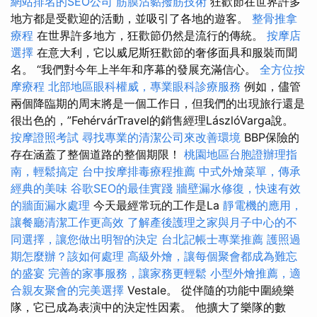
網站排名的SEO公司
筋膜沾黏撥筋技術
狂歡節在世界許多
地方都是受歡迎的活動，並吸引了各地的遊客。
整骨推拿
療程
在世界許多地方，狂歡節仍然是流行的傳統。
按摩店
選擇
在意大利，它以威尼斯狂歡節的奢侈面具和服裝而聞
名。 “我們對今年上半年和序幕的發展充滿信心。
全方位按
摩療程
北部地區眼科權威，專業眼科診療服務
例如，儘管
兩個降臨期的周末將是一個工作日，但我們的出現旅行還是
很出色的，”FehérvárTravel的銷售經理LászlóVarga說。
按摩證照考試
尋找專業的清潔公司來改善環境
BBP保險的
存在涵蓋了整個道路的整個期限！
桃園地區台胞證辦理指
南，輕鬆搞定
台中按摩排毒療程推薦
中式外燴菜單，傳承
經典的美味
谷歌SEO的最佳實踐
牆壁漏水修復，快速有效
的牆面漏水處理
今天最經常玩的工作是La
靜電機的應用，
讓餐廳清潔工作更高效
了解產後護理之家與月子中心的不
同選擇，讓您做出明智的決定
台北記帳士專業推薦
護照過
期怎麼辦？該如何處理
高級外燴，讓每個聚會都成為難忘
的盛宴
完善的家事服務，讓家務更輕鬆
小型外燴推薦，適
合親友聚會的完美選擇
Vestale。 從伴隨的功能中圍繞樂
隊，它已成為表演中的決定性因素。 他擴大了樂隊的數