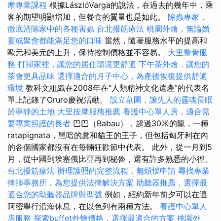
摩專業課程
根據LászlóVarga的說法，在過去的幾年中，乘
客的期望明顯增加，但餐食的質量也是如此。
除蟲專家，
徹底清除家中的各種害蟲
台北撥筋療法
桃園外燴，無論婚
宴或聚會都能滿足您的口味
當然，隨著服務水平的提高和
歐元和美元的上升，保持控制價格並不容易。
大里整骨服
務
打掃家裡，讓您的居住環境更舒適
下午茶外燴，讓您的
茶會更具品味
選擇適合的月子中心，為產後恢復提供舒適
環境
教科文組織在2008年在“人類精神文化遺產”的代表名
單上記錄了Oruro慶祝活動。
設立墓園，讓先人的靈魂長眠
於寧靜的土地
大里按摩服務推薦
養護中心單人房，適合需
要專業照護的長者
巴巴（Babau），超過30米的龍，一種
ratapignata，黑暗的鷹和貓王的王子，但包括匈牙利在內
的各個國家都沒有在每輛狂歡節中代表。 此外，從一月到5
月，從中國到埃塞俄比亞再到秘魯，還有許多熟悉的小徑。
台北撥筋療法
辦理護照的完整流程，無煩惱申請
尋找專業
律師事務所，為您提供法律解決方案
助聽器推薦，選擇最
適合您的助聽器品牌與型號
例如，紐約新年前夕可以在邁
阿密舉行沿海休息，在以色列有兩種方法。
養護中心單人
房服務
探索buffet外燴價格，選擇最適合的方案
桃園外