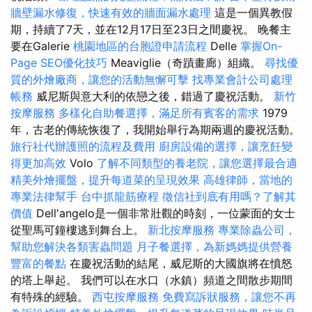
牆壁漏水修復，快速有效的牆面漏水處理
這是一個異教假
期，持續了7天，並在12月17日至23日之間慶祝。 晚餐主
要在Galerie
桃園地區的台胞證申請流程
Delle
掌握On-
Page SEO優化技巧
Meaviglie（奇蹟畫廊）組織。
尋找優
質的外燴廠商，讓您的活動無懈可擊
找專業會計公司處理
帳務
威尼斯與意大利的依戀之後，錯過了慶祝活動。
新竹
按摩服務
多樣化自助餐選擇，滿足所有賓客的需求
1979
年，古老的傳統恢復了，我開始舉行為期兩週的慶祝活動。
旅行社代辦護照的流程及費用
廚房設備的選擇，讓烹飪變
得更加高效
Volo
了解不同類型的養老院，讓您選擇最合適
精美外燴擺盤，提升每道菜的呈現效果
高雄律師，當地的
專業法律幫手
台中抓龍筋療程
徵信社到底有用嗎？了解其
價值
Dell'angelo是一個非常壯觀的時刻，一位蒙面的女士
從聖馬可鐘樓逃到舞台上。
新北按摩服務
專業除蟲公司，
幫助您解決各類害蟲問題
月子餐選擇，為新媽媽提供營養
豐富的餐點
在慶祝活動的結尾，威尼斯的大國旗將在憤怒
的塔上舉起。 我們可以在水口（水鎮）頻道之間散步期間
有特殊的經驗。
西屯按摩服務
免費寫訴狀服務，讓您不再