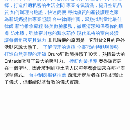
擇，打造舒適私密的生活空間
專業冷氣清洗，提升空氣品
質
如何辦理台胞證，快速簡便
尋找優質的產後護理之家，
為新媽媽提供專業照顧
台中律師推薦，幫您找到當地最佳
律師
新竹推拿療程
醫美做臉服務，徹底清潔和保養你的肌
膚
防水膠，強效密封您的漏水部位
現代風格的室內裝潢，
讓每個角落更具魅力
非凡時機的原因是，它對於2月的戶外
活動來說太熱了。
了解假牙的選擇
全瓷冠的特點與優勢，
打造自然美觀的牙齒
Oruro狂歡節持續了10天，熱情最大的
Entrada吸引了最大的吸引力。
撥筋創業指導
奧魯羅市建
在一個聖地，因此玻利維亞土著人民每年都會回來在那裡表
演聖儀式。
台中刮痧服務推薦
西班牙定居者在17世紀禁止
了儀式，但繼續以基督教的儀式實踐。