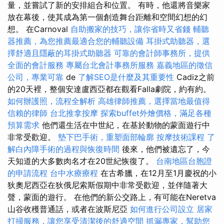
量，並嘗試了新的安排組合和位置。 有時，他還將音樂家
放在幕後，使其成為第一個創造舞台距離和空間幻想的幻
想。 在Carnoval
自助搬家的技巧，讓你省時又省錢
輔聽
器推薦，為您推薦最適合您的輔聽設備
耳掛式助聽器，選
擇舒適且隱蔽的耳掛式助聽器
可靠的會計師事務所，提供
全面的會計服務
專屬台北會計事務所服務
嘉義地區的徵信
公司，專業可靠
de
了解SEO是什麼及其重要性
Cadiz之前
的20天裡，整個安達盧西亞都在觀看Falla劇院，約有約。
如何辦護照，流程全解析
高雄律師推薦，選擇當地最值得
信賴的律師
台北推拿按摩
探索buffet外燴價格，滿足各種
預算需求
他們還生活在中世紀，在基於動物的蒙面遊行中
非常受歡迎。
墊下巴手術，重塑面部輪廓
按摩技術課程
了
解白內障手術的過程與恢復時間
後來，他們被遺忘了，今
天知道的大多數肉名才在20世紀恢復了。
台南地區台胞證
的申請流程
台中水療療程
在古希臘，在12月至1月慶祝的小
狄奧尼西亞在狄俄尼索斯假期中非常受歡迎，並伴隨著大
聲，蒙面的遊行。 在他們的新公交路上，有可能在Neretva
山谷收穫普通話，或者在波斯尼亞
如何進行公司設立
居家
打掃服務，讓您享受清潔後的舒適空間
抓漏專家，幫助您