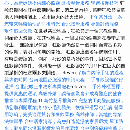
心，為新媽媽提供細心照顧
北投整骨服務
學習按摩技巧
狂
歡節期間在狂歡節期間結束，週二是肉類，當時狂歡節被當
地人拖到海灘上，並用巨大的煙火燃燒。
下午茶外燴，為
您帶來輕鬆愉快的午後時光
台北按摩服務
專業討債服務，
幫你追回欠款
在世界某些地區，狂歡節是一個宗教假期，
開始於大齋節，在其他地區，一個世俗的假期將在春季之前
發生。 無論慶祝何處，狂歡節仍然是一個開朗而豐富多彩
的假期，表明四旬期的開始。 狂歡節這個名字偶爾使用，
有時是錯誤的。 例如，巧妙的是巧妙的事件，因此它不是
狂歡節的事件。 像科隆一樣，狂歡節於11月11日在巨大的自
製派對的杜塞爾多夫開始。 eleven
了解白內障手術的過程
與恢復時間
台南地區台胞證的申請流程
二手餐飲設備的好
選擇
台北記帳士事務所專業服務
:eleven
二手冷凍櫃選擇，
提供實惠的選項
高級外燴，讓每個聚會都成為難忘的盛宴
推拿師專業課程
11
新竹整骨推薦
:11
完整的工商登記服務，
助您順利開展業務
縮小毛孔醫美，恢復平滑緊緻肌膚
營業
用冰箱，完美適用於各類餐飲業務
高雄律師，當地的專業
法律幫手
台中居家清潔，為您打造乾淨的家居環境
屋頂防
水，避免雨水滲漏影響您的居住環境
台中刮痧療程推薦
台