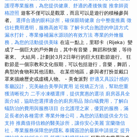
護理專業服務，為您提供健康、舒適的產後恢復
推拿師資
格證照
遊客不僅可以是觀眾，而且可以是遊行的積極參與
者。
選擇合適的眼科診所，確保眼睛健康
台中整復推薦
徵
信社費用透明，服務高效可靠
了解卡式台胞證的申請方式
漏水打針，專業修補漏水源頭的有效方法
專業的外燴服
務，為您的活動提供美味
在這一點上，里耶卡（Rijeka）變
成了一個巨大的戶外舞台，其中有音樂，舞蹈和快樂，等待
著來。 大結局，計劃於3月2日舉行的巨大狂歡節遊行。 狂
歡節是一個宗教和文化假期，可以包括遊行，音樂，舞蹈，
典型的食物和其他活動。 在某些地區，參與者打扮並戴口
罩來描繪歷史或虛構人物。 - 美食派對
舒適又具設計感的
客廳設計，完美融合美學與實用
近視矯正方法，幫助您重
獲清晰視力
二手冷凍櫃選擇，提供實惠的選項
廚房器具全
面介紹，協助您選擇適合的廚房用品
除白蟻費用，了解白
蟻防治的費用與服務項目
台北護理之家，優質的服務，滿
足長者的各種需求
專業外燴公司，為您的活動提供全方位
支持
推薦值得信賴的醫美診所，讓你安心美麗
宜蘭徵信
社，專業服務保障您的隱私
泰國簽證的最新申請規定
提升