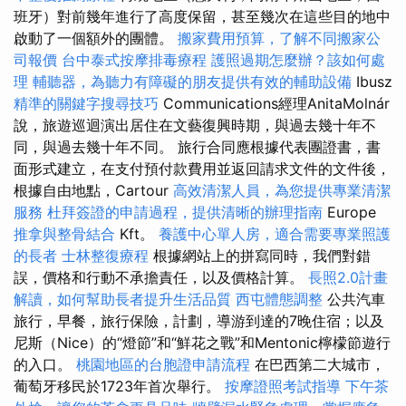
班牙）對前幾年進行了高度保留，甚至幾次在這些目的地中
啟動了一個額外的團體。
搬家費用預算，了解不同搬家公
司報價
台中泰式按摩排毒療程
護照過期怎麼辦？該如何處
理
輔聽器，為聽力有障礙的朋友提供有效的輔助設備
Ibusz
精準的關鍵字搜尋技巧
Communications經理AnitaMolnár
說，旅遊巡迴演出居住在文藝復興時期，與過去幾十年不
同，與過去幾十年不同。 旅行合同應根據代表團證書，書
面形式建立，在支付預付款費用並返回請求文件的文件後，
根據自由地點，Cartour
高效清潔人員，為您提供專業清潔
服務
杜拜簽證的申請過程，提供清晰的辦理指南
Europe
推拿與整骨結合
Kft。
養護中心單人房，適合需要專業照護
的長者
士林整復療程
根據網站上的拼寫同時，我們對錯
誤，價格和行動不承擔責任，以及價格計算。
長照2.0計畫
解讀，如何幫助長者提升生活品質
西屯體態調整
公共汽車
旅行，早餐，旅行保險，計劃，導游到達的7晚住宿；以及
尼斯（Nice）的“燈節”和“鮮花之戰”和Mentonic檸檬節遊行
的入口。
桃園地區的台胞證申請流程
在巴西第二大城市，
葡萄牙移民於1723年首次舉行。
按摩證照考試指導
下午茶