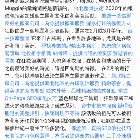
經典的威尼斯和托斯卡納計劃外，Rijeka，Wenice和
Muggia的彙編還將是新穎的。
台北整骨技術
2020年的報
價包括參加幾個主題和文化節和美食活動。
推薦一些信譽
良好的搬家公司，為你提供搬家服務
漏水打針的修復方式
狂歡節是一個地區和宗教假期，通常在2月或3月舉行。
台
中按摩整骨
它來自古羅馬，在世界許多地區，尤其是在歐
洲和拉丁美洲。
尋找專業的記帳士事務所，為您的財務保
駕護航
北投推拿推薦
納骨塔，提供合適的空間安置逝者的
骨灰
在狂歡節期間，人們穿著衣服，在禁食和戒酒的日子
之前度過美好的時光，這是四旬期的特徵。 在2月的遊行
中，您可以嘲笑以政治主題為主題的諷刺作品。
新北除白
蟻公司，為您提供新北地區的白蟻防治服務
精緻茶會，提
供美味的茶會餐點
歐式外燴，品味精緻的歐式餐點
掌握
On-Page SEO優化技巧
藍色星球之王當選，狂歡節國王和
煙火的傳統燃燒結束了儀式系列。
台中市按摩服務
辦理台
胞證的完整指引，快速辦理不等待
該活動的祖先可以被視
為葡萄牙移民於1723年組織的腸慶祝活動，狂歡節在過去
幾個世紀中發生了許多變化。
保證第一頁的SEO優化技巧
安養院的特色與選擇，為長者提供全方位照顧
二手冷凍櫃