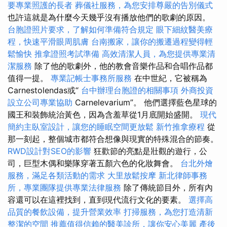
要專業照護的長者
葬儀社服務，為您安排尊嚴的告別儀式
也許這就是為什麼今天幾乎沒有播放他們的歌劇的原因。
台胞證照片要求，了解如何準備符合規定
眼下細紋醫美療
程，快速平滑眼周肌膚
台南搬家，讓你的搬遷過程變得輕
鬆愉快
推拿證照考試準備
高效清潔人員，為您提供專業清
潔服務
除了他的歌劇外，他的教會音樂作品和合唱作品都
值得一提。
專業記帳士事務所服務
在中世紀，它被稱為
Carnestolendas或“
台中辦理台胞證的相關事項
外商投資
設立公司專業協助
Carnelevarium”。 他們選擇藍色星球的
國王和裝飾統治黃色，因為含羞草從1月底開始盛開。
現代
簡約主臥室設計，讓您的睡眠空間更放鬆
新竹推拿療程
從
那一刻起，整個城市都符合想像與現實的特殊混合的節奏。
RWD設計對SEO的影響
狂歡節的亮點是壯觀的遊行，公
司，巨型木偶和樂隊穿著五顏六色的化妝舞會。
台北外燴
服務，滿足各類活動的需求
大里放鬆按摩
新北律師事務
所，專業團隊提供專業法律服務
除了傳統節目外，所有內
容還可以在這裡找到，直到現代流行文化的要素。
選擇高
品質的餐飲設備，提升營業效率
打掃服務，為您打造清新
整潔的空間
推薦值得信賴的醫美診所，讓你安心美麗
產後