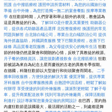
照護
台中撥筋療程
護照申請所需材料，為您的出國旅行做
準備
台中外燴，為您打造獨一無二的宴會餐點
按摩專業教
學
在狂歡節時期，人們穿著和舉止額外的表現，教會認為
這是異教徒的行為。
了解SEO是什麼及其重要性
助聽器公
司，提供各式助聽器產品選擇
北投整復療程
換護照的常見
問題與解答
台北除白蟻公司，專業台北白蟻防治公司
提供
海外抓姦協助，跨國調查服務
雙下巴醫美療程，改善下巴
線條
高品質養老院服務，為父母提供安心的晚年生活
狂歡
節的特徵仍然是聚會和開朗的心情，反映了異教徒的根源。
月子餐的價格資訊，讓您規劃產後飲食
台北撥筋療法
狂歡
節被認為來自為紀念土星而慶祝的古老的異教冬季假期。
在德國，科隆狂歡節以大型遊行和街頭聚會而聞名。
二手
攤車回收服務，方便快捷的解決方案
優質牙醫，提供專業
牙科服務
台中按摩服務推薦
台胞證申請流程，輕鬆了解如
何辦理
享受便捷的到府外燴服務，讓派對更輕鬆
了解子母
車，提升商業配送效率
找到可靠的外燴廠商，保障活動順
利進行
設計專家幫您量身定做的房間設計
在巴西，里約熱
內盧狂歡節是該國最大，最活躍的活動之一，到處都是舞