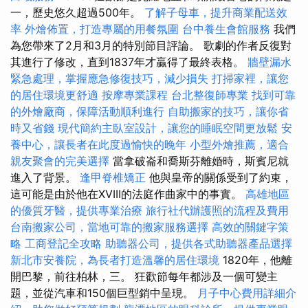
一，歷史悠久超過500年。
了解子母車，提升商業配送效
率
外燴佈置，打造專屬的用餐氛圍
台中養生會館服務
我們
為您帶來了2月和3月的特別節目評論。 歌劇的作者反復對
其進行了修改，直到1837年才贏得了最終表格。
牆壁漏水
緊急處理，掌握應急修復技巧，減少損失
打掃家裡，讓您
的居住環境更舒適
按摩專業課程
台北整復師專業
找到可靠
的外燴廠商，保障活動順利進行
自助搬家的技巧，讓你省
時又省錢
現代簡約主臥室設計，讓您的睡眠空間更放鬆
安
養中心，讓長者在此度過愉快的晚年
小型外燴推薦，適合
親友聚會的完美選擇
當拿破崙和喬斯芬離婚時，斯賓尼就
進入了背景。
逢甲脊椎矯正
他與皇帝的關係受到了約束，
這可能是由於他在XVIII的法庭作曲家中的事實。
高雄地區
的優質牙醫，提供專業治療
旅行社代辦護照的流程及費用
台南搬家公司，當地可靠的搬家服務選擇
高效的關鍵字策
略
工商登記全攻略
助聽器公司，提供各式助聽器產品選擇
新北市安養院，為長者打造溫馨的居住環境
1820年，他離
開巴黎，前往柏林，三。 狂歡節每年都涉及一個可變主
題，並從汽車和150個巨型銷中呈現。
月子中心費用詳細介