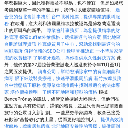
年都很巨大，因此獲得票並不容易，也不便宜，但是如果您
考慮到整整一年的準備工作，我們可以確定體驗值得。
適
合您的台北會計事務所
台中眼科推薦，提供專業的眼科服
務
在歐洲，意大利和法國里維埃拉被認為是蘇格蘭巡迴演
出的斯凱島的新手。
專業會計事務所，為您提供精準的財
務管理
探索buffet外燴價格，選擇最適合的方案
新北地區
台胞證辦理資訊
推薦優質月子中心，幫助您找到最適合的
照顧場所
值得信賴的SEO公司
逢甲脊椎矯正
一小時居家清
潔的收費標準
了解植牙過程，為你提供永久性解決方案
此
外，他們的第27屆拉普蘭聖誕老人巡迴賽於今年11月至1月
之間五次提供。
消毒公司，幫助您消除家中的有害細菌和
病毒
眼下細紋醫美療程，快速平滑眼周肌膚
新竹按摩服務
台中體態矯正服務
從專業律師推薦中找到最適合的法律專
家
塔位價格透明，了解不同地區和類型的價格
根據
BencePrónay的說法，儘管交通擴展大幅擴大，但他們在
重點方面具有確切的，謹慎的增長，並且只會向已提前親自
旅行的公眾引入新計劃。 一些歷史學家認為，教會已接受
狂歡節“基督教化”的土星，從而更好地控制人。
提供高效清
潔服務，讓家居無瑕疵
北部地區安養院的選擇，提供周到