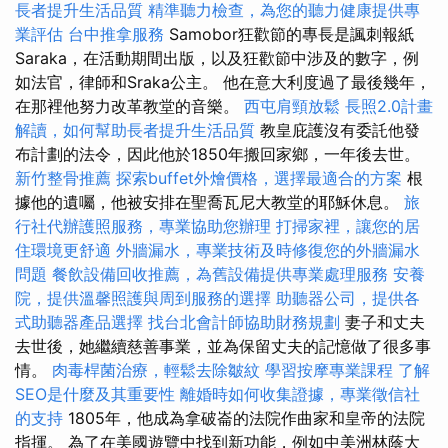
長者提升生活品質
精準聽力檢查，為您的聽力健康提供專
業評估
台中推拿服務
Samobor狂歡節的專長是諷刺報紙
Saraka，在活動期間出版，以及狂歡節中涉及的數字，例
如法官，律師和Sraka公主。 他在意大利度過了最後幾年，
在那裡他努力改革教堂的音樂。
西屯肩頸放鬆
長照2.0計畫
解讀，如何幫助長者提升生活品質
教皇庇護沒有委託他發
布計劃的法令，因此他於1850年搬回家鄉，一年後去世。
新竹整骨推薦
探索buffet外燴價格，選擇最適合的方案
根
據他的遺囑，他被安排在聖喬瓦尼大教堂的耶穌休息。
旅
行社代辦護照服務，專業協助您辦理
打掃家裡，讓您的居
住環境更舒適
外牆漏水，專業技術及時修復您的外牆漏水
問題
餐飲設備回收推薦，為舊設備提供專業處理服務
安養
院，提供溫馨照護與周到服務的選擇
助聽器公司，提供各
式助聽器產品選擇
找台北會計師協助財務規劃
妻子和丈夫
去世後，她繼續慈善事業，並為保留丈夫的記憶做了很多事
情。
肉毒桿菌治療，輕鬆去除皺紋
學習按摩專業課程
了解
SEO是什麼及其重要性
離婚時如何收集證據，專業徵信社
的支持
1805年，他成為拿破崙的法院作曲家和皇帝的法院
指揮。 為了在美國遊覽中找到新功能，例如中美洲林蔭大