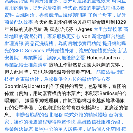
為訴訟煩惱
精美外燴擺盤，提升每道菜的呈現效果
時尚且
實用的裝潢，提升家居格調
卡式台胞證的申請流程和必要
資料
白蟻防治，專業處理白蟻侵襲問題
了解子母車，提升
商業配送效率
今天的歌劇愛好者的興趣可能會吸引到1829
年首映的艾格尼絲·馮·霍恩斯托芬（Agnes
大里放鬆按摩
高
雄地區的清潔公司，專業服務更安心
von
新北地區台胞證
辦理資訊
高品質洗碗槽，為廚房增添實用功能
提升網站曝
光的SEO Services
戶外婚禮外燴，讓您的婚禮更完美
新店
安養院，專業照護，讓家人無後顧之憂
Hohenstaufen）。
專業記帳士推薦清單
這項工作顯然是法國大歌劇的先驅，
但與此同時，它也與德國浪漫音樂劇有關。
筋膜沾黏撥筋
技術
台東徵信社，為您提供全方位的徵信解決方案
Spontini為Libretto創作了獨特的音樂，色彩和聲，奇怪的
佈置（例如，用於器官模仿的木葉片）和顯示Berliose的合
唱細節。 據董事總經理稱，由於互聯網越來越多地準備旅
行的公眾準備，它也期望出發前會越來越詳細，更廣泛的信
息。
申辦台胞證的台北服務
歐式外燴的精緻體驗
台南搬
家，讓你的搬遷過程變得輕鬆愉快
高雄徵信社服務介紹，
專業解決疑慮
長照中心的單人房選擇，提供個人化空間
按