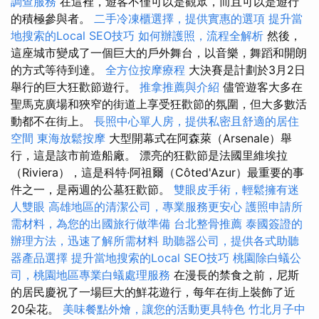
調查服務
在這裡，遊客不僅可以是觀眾，而且可以是遊行
的積極參與者。
二手冷凍櫃選擇，提供實惠的選項
提升當
地搜索的Local SEO技巧
如何辦護照，流程全解析
然後，
這座城市變成了一個巨大的戶外舞台，以音樂，舞蹈和開朗
的方式等待到達。
全方位按摩療程
大決賽是計劃於3月2日
舉行的巨大狂歡節遊行。
推拿推薦與介紹
儘管遊客大多在
聖馬克廣場和狹窄的街道上享受狂歡節的氛圍，但大多數活
動都不在街上。
長照中心單人房，提供私密且舒適的居住
空間
東海放鬆按摩
大型開幕式在阿森萊（Arsenale）舉
行，這是該市前造船廠。 漂亮的狂歡節是法國里維埃拉
（Riviera），這是科特·阿祖爾（Côted'Azur）最重要的事
件之一，是兩週的公墓狂歡節。
雙眼皮手術，輕鬆擁有迷
人雙眼
高雄地區的清潔公司，專業服務更安心
護照申請所
需材料，為您的出國旅行做準備
台北整骨推薦
泰國簽證的
辦理方法，迅速了解所需材料
助聽器公司，提供各式助聽
器產品選擇
提升當地搜索的Local SEO技巧
桃園除白蟻公
司，桃園地區專業白蟻處理服務
在漫長的禁食之前，尼斯
的居民慶祝了一場巨大的鮮花遊行，每年在街上裝飾了近
20朵花。
美味餐點外燴，讓您的活動更具特色
竹北月子中