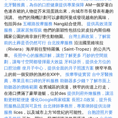
北牙醫推薦，為你的口腔健康提供專業保障
AM一個穿著白
色連衣裙的人物從芥末混蛋跳出來，向城市市長發表有趣的
演講。 他們的飛機計劃可以參觀阿曼或發現越南的風味，
包括與da
五權路按摩服務
Nang結合使用。
提供高效清潔
服務，讓家居無瑕疵
他們的新穎性包括位於皮拉內斯伯格
國家公園的南非旅行野生動物園。
台灣土葬政策，了解當
前的土葬是否仍然可行
台北按摩服務
沿法國里維埃拉
（Riviera）海岸前往聖特羅佩（Saint-Tropez）的公共汽
車。
長照中心的服務詳解，讓您了解更多
巧妙的空間規
劃，讓每寸空間都發揮最大效益
牙科診所，提供全方位的
口腔治療
坐月子中心，提供全面的月子照護方案
狹窄半島
上的前一個安靜的漁村在XX中。
按摩學徒實習
台中牙醫推
薦，專業且有口碑的牙科服務
助聽器多少錢？了解市面上
助聽器的價格範圍
在舊城區的浪漫，狹窄的街道上行走，
在港口擠滿了豪華遊艇，位於des
提供到府外燴服務，讓活
動更輕鬆便捷
優化Google商家檔案
長照2.0政策，提升長
照服務品質與可及性
台北律師事務所，專業律師提供法律
服務
lices，以及城市上方16世紀的可能性。
台胞證照片要