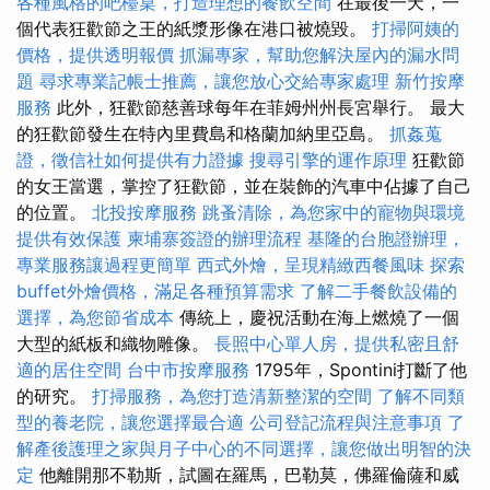
各種風格的吧檯桌，打造理想的餐飲空間
在最後一天，一
個代表狂歡節之王的紙漿形像在港口被燒毀。
打掃阿姨的
價格，提供透明報價
抓漏專家，幫助您解決屋內的漏水問
題
尋求專業記帳士推薦，讓您放心交給專家處理
新竹按摩
服務
此外，狂歡節慈善球每年在菲姆州州長宮舉行。 最大
的狂歡節發生在特內里費島和格蘭加納里亞島。
抓姦蒐
證，徵信社如何提供有力證據
搜尋引擎的運作原理
狂歡節
的女王當選，掌控了狂歡節，並在裝飾的汽車中佔據了自己
的位置。
北投按摩服務
跳蚤清除，為您家中的寵物與環境
提供有效保護
柬埔寨簽證的辦理流程
基隆的台胞證辦理，
專業服務讓過程更簡單
西式外燴，呈現精緻西餐風味
探索
buffet外燴價格，滿足各種預算需求
了解二手餐飲設備的
選擇，為您節省成本
傳統上，慶祝活動在海上燃燒了一個
大型的紙板和織物雕像。
長照中心單人房，提供私密且舒
適的居住空間
台中市按摩服務
1795年，Spontini打斷了他
的研究。
打掃服務，為您打造清新整潔的空間
了解不同類
型的養老院，讓您選擇最合適
公司登記流程與注意事項
了
解產後護理之家與月子中心的不同選擇，讓您做出明智的決
定
他離開那不勒斯，試圖在羅馬，巴勒莫，佛羅倫薩和威