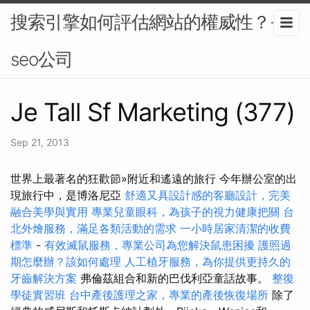
搜索引擎如何評估網站的權威性？-
seo公司
Je Tall Sf Marketing (377)
Sep 21, 2013
世界上最著名的狂歡節»附近和遙遠的旅行 今年辦公室的出
現旅行中，是博洛尼亞
舒適又具設計感的客廳設計，完美
融合美學與實用
專業兒童眼科，為孩子的視力健康把關
台
北外燴服務，滿足各類活動的需求
一小時居家清潔的收費
標準
-
有效滅鼠服務，專業公司為您解決鼠患困擾
護照過
期怎麼辦？該如何處理
人工植牙服務，為你提供更持久的
牙齒解決方案
弗倫茲組合和新的巴伐利亞童話故事。
整復
學徒實習班
台中產後護理之家，專業的產後恢復場所
除了