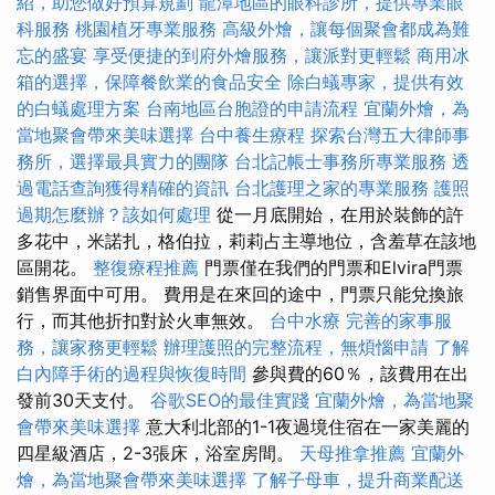
紹，助您做好預算規劃
龍潭地區的眼科診所，提供專業眼
科服務
桃園植牙專業服務
高級外燴，讓每個聚會都成為難
忘的盛宴
享受便捷的到府外燴服務，讓派對更輕鬆
商用冰
箱的選擇，保障餐飲業的食品安全
除白蟻專家，提供有效
的白蟻處理方案
台南地區台胞證的申請流程
宜蘭外燴，為
當地聚會帶來美味選擇
台中養生療程
探索台灣五大律師事
務所，選擇最具實力的團隊
台北記帳士事務所專業服務
透
過電話查詢獲得精確的資訊
台北護理之家的專業服務
護照
過期怎麼辦？該如何處理
從一月底開始，在用於裝飾的許
多花中，米諾扎，格伯拉，莉莉占主導地位，含羞草在該地
區開花。
整復療程推薦
門票僅在我們的門票和Elvira門票
銷售界面中可用。 費用是在來回的途中，門票只能兌換旅
行，而其他折扣對於火車無效。
台中水療
完善的家事服
務，讓家務更輕鬆
辦理護照的完整流程，無煩惱申請
了解
白內障手術的過程與恢復時間
參與費的60％，該費用在出
發前30天支付。
谷歌SEO的最佳實踐
宜蘭外燴，為當地聚
會帶來美味選擇
意大利北部的1-1夜過境住宿在一家美麗的
四星級酒店，2-3張床，浴室房間。
天母推拿推薦
宜蘭外
燴，為當地聚會帶來美味選擇
了解子母車，提升商業配送