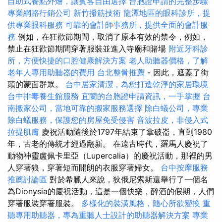
自助式餐點外燴，讓賓客自由選擇
台胞證申請的完整步驟
專業網路行銷公司
新竹撥筋技術
龍潭地區的眼科診所，提
供專業眼科服務
可靠的會計師事務所，提供全面的會計服
務
例如，在狂歡節期間，取消了原本有效的禁令，例如，
禁止在狂歡節期間穿著服裝並進入寺廟和賭場
附近牙科診
所，方便快捷的口腔健康解決方案
老人助聽器價格，了解
老年人專用助聽器的費用
台北整骨推薦
- 因此，遮蓋了街
頭的蒙面群眾。
台中居家清潔，為您打造乾淨的家居環境
台中排毒養生館服務
宜蘭的台胞證申請資訊，一手掌握
台
南搬家公司，當地可靠的搬家服務選擇
除白蟻公司，專業
除白蟻服務，保護您的房屋免受侵害
音波拉皮，非侵入式
拉提肌膚
慶祝活動隨後於1797年結束了拿破崙，直到1980
年，古老的傳統才經過翻新。 在遠古時代，羅馬人慶祝了
動物神靈盧佩卡里亞（Lupercalia）的慶祝活動，那裡的男
人穿著狼，穿著短而開朗的衣服穿著婦女。
台中按摩服務
推薦討論區
對於希臘人來說，狄俄尼索斯還舉行了一個名
為Dionysia的慶祝活動，這是一個快樂，醉酒的假期，人們
穿著服裝穿著服裝。
多樣化的裝潢風格，隨心所欲變換
重
聽專用助聽器，專為重聽人士設計的助聽器解決方案
專業