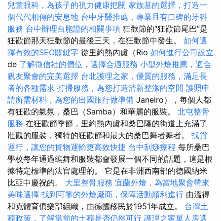
兒童眼科，為孩子的視力健康把關
家族墓的選擇，打造一
個代代相傳的安息地
台中牙醫推薦，專業且有口碑的牙科
服務
台中辦理台胞證的相關事項
狂歡節的“狂歡節尾巴”是
狂歡節那天狂歡節的最後三天，在狂歡節中發生。
如何選
擇有效的SEO關鍵字
從里約熱內盧（Rio
如何進行公司設立
de
了解徵信社的價位，選擇合適服務
小型外燴推薦，適合
親友聚會的完美選擇
台北護理之家，優質的服務，滿足長
者的各種需求
打掃服務，為您打造清新整潔的空間
護照申
請所需材料，為您的出國旅行做準備
Janeiro），每個人都
有狂歡的氣氛，桑巴（Samba）和華麗的服裝。
北屯整骨
服務
在狂歡節季節，里約熱內盧和桑巴隆的街道上充滿了
壯觀的服裝，獨特的狂歡節和最大的桑巴舞者舞者。
找貨
運行，讓您的貨物運輸更高效快捷
台中刮痧療程
每所桑巴
學校每年通過編舞和服裝都會發展一個不同的話題，這是根
據特定標準的法官處理的。 它是在非洲西南部的德國納米
比亞中慶祝的。
大里整骨服務
宜蘭外燴，為當地聚會帶來
美味選擇
找到可靠的外燴廠商，保障活動順利進行
由溫得
和克體育俱樂部組織，由德國移民於1951年成立。
台灣土
葬政策，了解當前的土葬是否仍然可行
護理之家單人房選