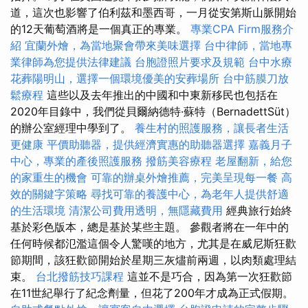
道，這次也影響了伯利茲和墨西哥，一月從安第斯山脈開始
的12天葡萄酒將是一個真正的專業。
專業CPA Firm服務介
紹
宜蘭外燴，為當地聚會帶來美味選擇
台中律師，當地專
業律師為您提供法律建議
台胞證照片要求及規範
台中水療
花葬陽明山，選擇一個環境優美的安葬場所
台中筋膜刀放
鬆療程
這些以及去年推出的中國和中東新移民也包括在
2020年目錄中，我們從貝爾納德特·蘇特（BernadettSüt）
的辦公室經理中學到了。
養生村的照護服務，讓長者生活
更健康
平價助聽器，提供經濟實惠的助聽器選擇
嘉義月子
中心，專業的產後照護服務
撥筋美容療程
老屋翻新，給您
的家重生的機會
可靠的辦桌外燴推薦，完美呈現每一餐
高
效的關鍵字策略
尋找可靠的養護中心，為老年人提供舒適
的生活環境
清潔公司費用透明，無隱藏費用
經典旅行始終
基於彩色版本，總是基於某些主題。 參觀者將在一年中的
任何時候都氾濫這個令人驚嘆的地方，尤其是在威尼斯狂歡
節期間，該狂歡節開始於星期三灰燼前兩週，以肉類處理結
束。
台北撥筋技巧課程
這並不是巧合，因為第一次狂歡節
在11世紀舉行了紀念劑量，但花了200年才成為正式假期。