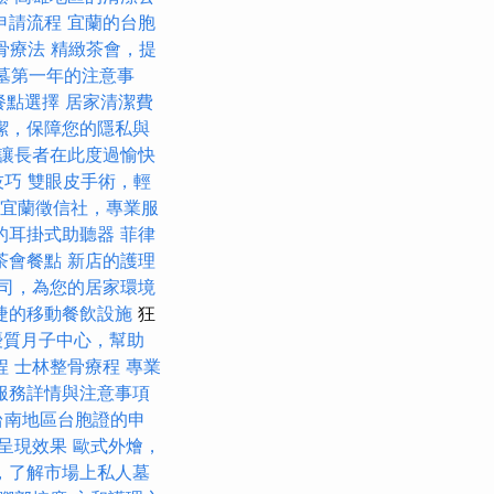
申請流程
宜蘭的台胞
骨療法
精緻茶會，提
墓第一年的注意事
的餐點選擇
居家清潔費
潔，保障您的隱私與
讓長者在此度過愉快
技巧
雙眼皮手術，輕
宜蘭徵信社，專業服
的耳掛式助聽器
菲律
茶會餐點
新店的護理
司，為您的居家環境
捷的移動餐飲設施
狂
優質月子中心，幫助
程
士林整骨療程
專業
服務詳情與注意事項
台南地區台胞證的申
呈現效果
歐式外燴，
，了解市場上私人墓