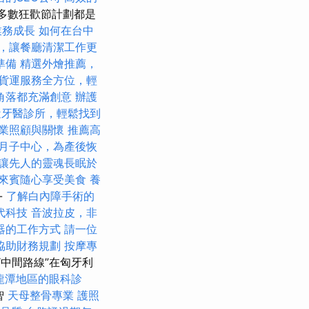
多數狂歡節計劃都是
業務成長
如何在台中
，讓餐廳清潔工作更
準備
精選外燴推薦，
貨運服務全方位，輕
角落都充滿創意
辦護
近牙醫診所，輕鬆找到
業照顧與關懷
推薦高
月子中心，為產後恢
讓先人的靈魂長眠於
來賓隨心享受美食
養
-
了解白內障手術的
代科技
音波拉皮，非
器的工作方式
請一位
協助財務規劃
按摩專
“中間路線”在匈牙利
龍潭地區的眼科診
智
天母整骨專業
護照