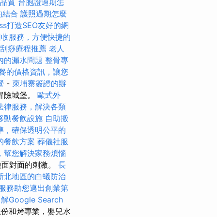
活品質
台胞證過期怎
的結合
護照過期怎麼
ess打造SEO友好的網
回收服務，方便快捷的
中刮痧療程推薦
老人
內的漏水問題
整骨專
餐的價格資訊，讓您
營
-
柬埔寨簽證的辦
冒險城堡。
歐式外
法律服務，解決各類
移動餐飲設施
自助搬
準，確保透明公平的
的餐飲方案
葬儀社服
，幫您解決家務煩惱
種面對面的刺激。
長
新北地區的白蟻防治
服務助您邁出創業第
Google Search
瓷份和烤專業，嬰兒水