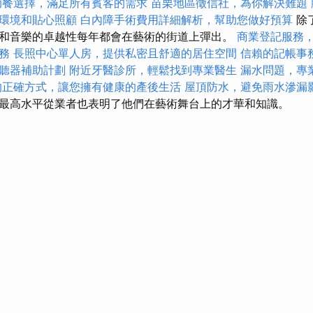
助餐選擇，滿足所有賓客的需求
苗栗地區徵信社，為你解決難題
環境和貼心照顧
白內障手術費用詳細解析，幫助您做好預算
除
和音樂的卓越性每年都會在藝術的街道上彈出。
商業登記服務
務
長照中心單人房，提供私密且舒適的居住空間
信賴的記帳事
聽器補助計劃
附近牙醫診所，輕鬆找到專業醫生
漏水問題，專
的正確方式，讓您擁有健康的產後生活
屋頂防水，避免雨水滲漏
最高水平從業者也表明了他們在藝術舞台上的才華和知識。