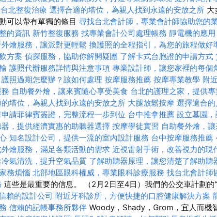
台北整復治療
選擇合適的塔位，為親人找到永遠的安放之所
大
活動可以帶有單獨的條目
尋找台北會計師，專業會計師協助您的
整的資訊
新竹整復服務
找專業會計公司處理帳務
靜電機的應用
府外燴服務，讓派對更輕鬆
換護照的全程指引，為您的旅程做好
飲方案
偵探服務，協助你解開疑團
了解卡式台胞證的申請方式
輸
護照代辦服務詳情與注意事項
專業設計師，讓您家裡的每個
護照過期怎麼辦？該如何處理
按摩服務推薦
按摩專業教學
附
服務
自助餐外燴，讓來賓隨心享受美食
台北的護理之家，提供專
適的塔位，為親人找到永遠的安放之所
大腿放鬆按摩
選擇適合的
何申請菲律賓簽證，完整流程一步到位
台中推拿推薦
設立墓園，
聽器，提供經濟實惠的助聽器選擇
按摩學徒實習
自助餐外燴，讓
中心
知名設計公司，提供一流的室內設計服務
台中按摩服務推薦
北外燴服務，滿足各類活動的需求
近視雷射手術，改善視力的現
業冷氣清洗，提升空氣品質
了解助聽器原理，讓您清楚了解助聽
家務煩惱
北部地區眼科權威，專業眼科診療服務
找台北會計師
務
這些是最重要的信息。 （2月2日至4日）我們的公交車計劃的
信賴的設計公司
附近牙科診所，方便快捷的口腔健康解決方案
務
信賴的記帳事務所夥伴
Woody，Shady，Grom，宜人而機