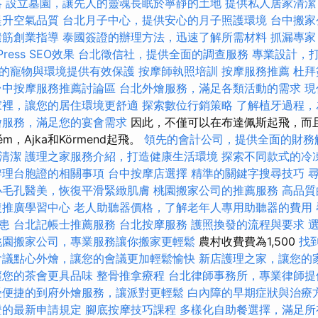
略
設立墓園，讓先人的靈魂長眠於寧靜的土地
提供私人居家清潔
提升空氣品質
台北月子中心，提供安心的月子照護環境
台中搬家
撥筋創業指導
泰國簽證的辦理方法，迅速了解所需材料
抓漏專家
ress SEO效果
台北徵信社，提供全面的調查服務
專業設計，
的寵物與環境提供有效保護
按摩師執照培訓
按摩服務推薦
杜拜
台中按摩服務推薦討論區
台北外燴服務，滿足各類活動的需求
現
家裡，讓您的居住環境更舒適
探索數位行銷策略
了解植牙過程，
燴服務，滿足您的宴會需求
因此，不僅可以在布達佩斯起飛，而
prém，Ajka和Körmend起飛。
領先的會計公司，提供全面的財務
清潔
護理之家服務介紹，打造健康生活環境
探索不同款式的冷
辦理台胞證的相關事項
台中按摩店選擇
精準的關鍵字搜尋技巧
小毛孔醫美，恢復平滑緊緻肌膚
桃園搬家公司的推薦服務
高品質
復推廣學習中心
老人助聽器價格，了解老年人專用助聽器的費用
患
台北記帳士推薦服務
台北按摩服務
護照換發的流程與要求
桃園搬家公司，專業服務讓你搬家更輕鬆
農村收費費為1,500
找
會議點心外燴，讓您的會議更加輕鬆愉快
新店護理之家，讓您的
讓您的茶會更具品味
整骨推拿療程
台北律師事務所，專業律師提
受便捷的到府外燴服務，讓派對更輕鬆
白內障的早期症狀與治療
證的最新申請規定
腳底按摩技巧課程
多樣化自助餐選擇，滿足所