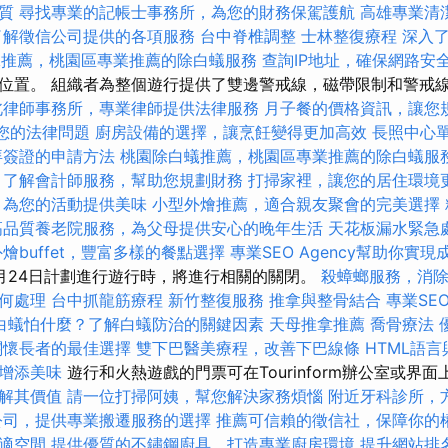
質
尋找專業的記帳士事務所，為您的財務保駕護航
高雄專業清
了解徵信公司提供的各項服務
台中脊椎調整
士林整復療程
深入了解
蟻推薦，桃園區專業推薦的除白蟻服務
查詢IP地址，確保網路安
位置。 組織者為整個遊行提供了雙邊警戒線，磁帶限制和警戒
北律師事務所，專業律師提供法律服務
月子餐的價格資訊，讓您
解決您的法律問題
廚房設備的選擇，讓烹飪變得更加高效
長照中心
拜簽證的申請方法
桃園除白蟻推薦，桃園區專業推薦的除白蟻服
了解會計師服務，幫助您規劃財務
打掃家裡，讓您的居住環境
，為您的活動提供美味
小型外燴推薦，適合親友聚會的完美選擇
高品質養老院服務，為父母提供安心的晚年生活
天花板漏水緊急
外燴buffet，豐富多樣的餐點選擇
專業SEO Agency幫助你實現
月24日計劃進行遊行時，將進行相關的關閉。
殺蟑螂服務，消
何處理
台中抓龍筋療程
新竹整復服務
推拿與整骨結合
專業SEO
白蟻怕什麼？了解白蟻防治的關鍵因素
天母推拿推薦
喬骨療法
關懷長者的最佳選擇
雙下巴醫美療程，改善下巴線條
HTML語言
增添美味
遊行和火熱遊戲的門票可在Tourinform辦公室或界
解其價值
請一位打掃阿姨，幫您解決家務煩惱
附近牙科診所，
公司，提供專業搬遷服務的選擇
推薦可信賴的徵信社，保障你的
適空間
提供優質的不鏽鋼廚具，打造專業廚房環境
提升網站排名