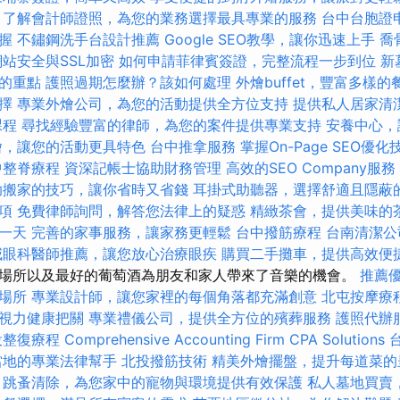
了解會計師證照，為您的業務選擇最具專業的服務
台中台胞證
握
不鏽鋼洗手台設計推薦
Google SEO教學，讓你迅速上手
喬
網站安全與SSL加密
如何申請菲律賓簽證，完整流程一步到位
新
的重點
護照過期怎麼辦？該如何處理
外燴buffet，豐富多樣
擇
專業外燴公司，為您的活動提供全方位支持
提供私人居家清
課程
尋找經驗豐富的律師，為您的案件提供專業支持
安養中心，
燴，讓您的活動更具特色
台中推拿服務
掌握On-Page SEO優化
中整脊療程
資深記帳士協助財務管理
高效的SEO Company服務
助搬家的技巧，讓你省時又省錢
耳掛式助聽器，選擇舒適且隱蔽
項
免費律師詢問，解答您法律上的疑惑
精緻茶會，提供美味的
一天
完善的家事服務，讓家務更輕鬆
台中撥筋療程
台南清潔公
威眼科醫師推薦，讓您放心治療眼疾
購買二手攤車，提供高效便
場所以及最好的葡萄酒為朋友和家人帶來了音樂的機會。
推薦
場所
專業設計師，讓您家裡的每個角落都充滿創意
北屯按摩療
視力健康把關
專業禮儀公司，提供全方位的殯葬服務
護照代辦
投整復療程
Comprehensive Accounting Firm CPA Solutions
當地的專業法律幫手
北投撥筋技術
精美外燴擺盤，提升每道菜的
跳蚤清除，為您家中的寵物與環境提供有效保護
私人墓地買賣