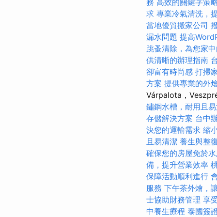
務
高效的關鍵字策
求
專業冷氣清洗，
當地優質搬家公司
漏水問題
提高WordP
跳蚤清除，為您家中
供清晰的辦理指南
卻富有時尚感
打掃
方案
提供專業的外
Várpalota，Vesz
鏽鋼水槽，耐用且易
存儲解決方案
台中
決您的運輸需求
縮
且易清潔
養生與整
確保您的房屋免於水
備，提升營業效率
保障活動順利進行
服務
下午茶外燴，
士協助財務管理
享
中養生療程
泰國簽