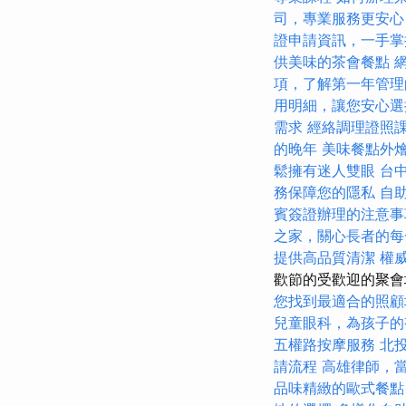
司，專業服務更安心
證申請資訊，一手掌
供美味的茶會餐點
項，了解第一年管理
用明細，讓您安心選
需求
經絡調理證照
的晚年
美味餐點外
鬆擁有迷人雙眼
台
務保障您的隱私
自
賓簽證辦理的注意事
之家，關心長者的每
提供高品質清潔
權
歡節的受歡迎的聚會
您找到最適合的照顧
兒童眼科，為孩子的
五權路按摩服務
北
請流程
高雄律師，
品味精緻的歐式餐點