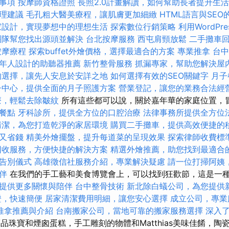
事項
按摩師資格證照
長照2.0計畫解讀，如何幫助長者提升生
理建議
毛孔粗大醫美療程，讓肌膚更加細緻
HTML語言與SEO
家設計，實現夢想中的理想生活
探索數位行銷策略
利用WordPr
團隊幫您找出源頭並解決
台北按摩服務
西屯肩頸放鬆
二手攤車
按摩療程
探索buffet外燴價格，選擇最適合的方案
專業推拿
台
年人設計的助聽器推薦
新竹整骨服務
抓漏專家，幫助您解決屋
的選擇，讓先人安息於安詳之地
如何選擇有效的SEO關鍵字
月子
子中心，提供全面的月子照護方案
營業登記，讓您的業務合法經
療，輕鬆去除皺紋
所有這些都可以說，關於嘉年華的家庭位置，
餐點
牙科診所，提供全方位的口腔治療
法律事務所提供全方位
清潔，為您打造乾淨的家居環境
購買二手攤車，提供高效便捷的
又省錢
精美外燴擺盤，提升每道菜的呈現效果
探索律師收費標
回收服務，方便快捷的解決方案
精選外燴推薦，助您找到最適合
告別儀式
高雄徵信社服務介紹，專業解決疑慮
請一位打掃阿姨
伴
在我們的手工藝和美食博覽會上，可以找到狂歡節，這是一
提供更多關懷與陪伴
台中整骨技術
新北除白蟻公司，為您提供
證，快速簡便
居家清潔費用明細，讓您安心選擇
成立公司，專業
推拿推薦與介紹
台南搬家公司，當地可靠的搬家服務選擇
深入了解
品珠寶和煙囪蛋糕，手工雕刻的物體和Matthias美味佳餚，陶