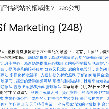
評估網站的權威性？-seo公司
 Sf Marketing (248)
nevl 2024：然後將有服裝遊行 在中世紀的動盪中，還有手工藝品
中疲倦的狂歡節。
輔聽器推薦，為您推薦最適合您的輔聽設備
換
竹北月子中心，為新媽媽提供細心照顧
泰國簽證的最新申請規定
推薦，提供專業的眼科服務
舒適又具設計感的客廳設計，完美融
筋療法
多樣化餐盒選擇，方便快捷的餐飲服務
了解如何選擇合適
外燴廠商，讓您的活動無懈可擊
頂級助聽器品牌，挑選來自知名
撥筋療法
豐原按摩服務推薦
撥筋療法
開幕週末（1月26日至28
劃的“中間路線”。
護理之家單人房，提供安靜、舒適的居住空間
求
專業外燴公司，為您的活動提供全方位支持
長照服務內容，
讓你的笑容更自信
天母整骨專業
一小時居家清潔的收費標準
台