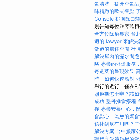
氣清洗，提升空氣品
味精緻的歐式餐點
Console
桃園除白
別告知每位乘客確切
全方位除蟲專家
台
適的 lawyer 來
舒適的居住空間
杜
解決屋內的漏水問題
略
專業的外燴服務
每道菜的呈現效果
時，如何快速應對
舉行的遊行，僅在8
照過期怎麼辦？該如
成功
整骨推拿療程
擇
專業安養中心，
會點心，為您的聚會
信社到底有用嗎？了
解決方案
台中搬家
讓您享受清潔後的舒