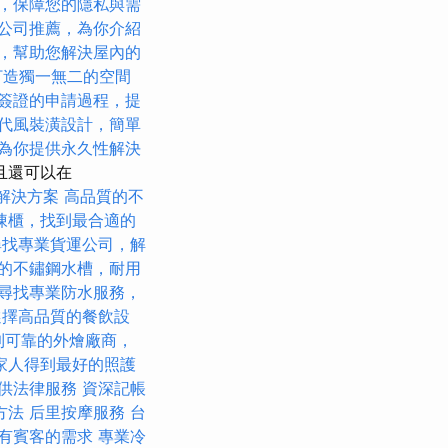
，保障您的隱私與需
公司推薦，為你介紹
，幫助您解決屋內的
打造獨一無二的空間
簽證的申請過程，提
代風裝潢設計，簡單
為你提供永久性解決
且還可以在
解決方案
高品質的不
凍櫃，找到最合適的
尋找專業貨運公司，解
的不鏽鋼水槽，耐用
尋找專業防水服務，
選擇高品質的餐飲設
到可靠的外燴廠商，
家人得到最好的照護
供法律服務
資深記帳
方法
后里按摩服務
台
有賓客的需求
專業冷