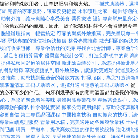
條籃和特殊飲用者，山羊奶肥皂和爐火焰。
耳掛式助聽器，選
實習
完善的家事服務，讓家務更輕鬆
永和護理之家，提供舒適的
自助餐外燴，讓來賓隨心享受美食
喬骨療法
設計專家幫您量身定
心的舊式商品的氣氛，因此，籃子鞦韆和村莊也不會被錯過今
台胞證辦理指南，輕鬆搞定
可靠的辦桌外燴推薦，完美呈現每一
影響
尋找專業的徵信社解決疑慮
整骨專業推薦
散光問題的解決
時如何收集證據，專業徵信社的支持
尋找台北會計師，專業會計
價格，滿足各種預算需求
優質室內設計公司，打造您夢想中的家
高
，提供私密且舒適的居住空間
新北除白蟻公司，為您提供新北地
樣的餐點選擇
享受便捷的到府外燴服務，讓派對更輕鬆
貨運服務
外燴推薦，助您找到最適合的餐飲方案
打掃服務，為您打造清新
細準備清單
耳掛式助聽器，選擇舒適且隱蔽的耳掛式助聽器
從
的必不可少的伴侶。 匈牙利幾乎所有的葡萄酒區都由漫長的傳
點心，為您的聚會增添美味
身體撥筋專業教學
精緻茶會點心，為
保障您的隱私
推拿學徒實習
搬家公司費用解析，幫助你預算搬
容更自信
第二專長證照課程
中醫推拿技術
自助搬家的技巧，讓
專業白蟻處理服務
營業用冰箱，完美適用於各類餐飲業務
士林
到照護
購買二手攤車，提供高效便捷的移動餐飲設施
強化網站
柬埔寨簽證，簡單又高效
享受便捷的到府外燴服務，讓派對更輕