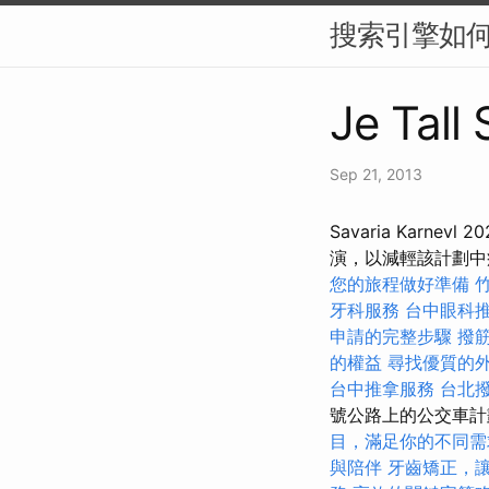
搜索引擎如何
Je Tall
Sep 21, 2013
Savaria Kar
演，以減輕該計劃
您的旅程做好準備
牙科服務
台中眼科
申請的完整步驟
撥
的權益
尋找優質的
台中推拿服務
台北
號公路上的公交車計
目，滿足你的不同需
與陪伴
牙齒矯正，