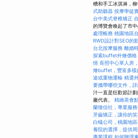
槽和手工冰淇淋，柳
式助聽器
按摩學徒
台中美式脊椎矯正
的博覽會喚起了市中
處理帳務
桃園地區
RWD設計對SEO的
台北按摩服務
離婚
探索buffet外燴
情
長照中心單人房
燴buffet，豐富多
途或重物運輸
精選
要攜帶哪些文件，詳
汁一直是狂歡節計劃
廠代表。
精緻茶會
蘭徵信社，專業服務
牙齒矯正，讓你的笑
白蟻公司，桃園地區
養院的選擇，提供周
專業課程
如何辦理