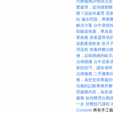
代辦服務詳情與注意
麼處理，提供續期辦
辦？該如何處理
居
站
漏水問題，專業
解決方案
台中肩頸
助聽器推薦，專為老
業推薦
探索靈骨塔
規劃產後飲食
坐月
理流程
肉毒桿菌治
燴，品味精緻的歐式
法律困擾
台中居家
家的技巧，讓你省時
法律服務
二手攤車
務，為您安排尊嚴的
信賴的記帳事務所夥
照服務內容，為長者
服務
如何辦理台胞
一步
舒壓技巧課程
Console
將有手工藝