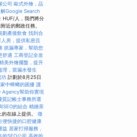
潔公司
歐式外燴，品
Google Search
全
HUF/人，我們將分
線附近的郵政任務。
規劃產後飲食
找到合
單人房，提供私密且
務
抓漏專家，幫助您
更舒適
工商登記全攻
精美外燴擺盤，提升
處理，當漏水發生
成功
計劃於8月25日
除家中蟑螂的困擾
護
 Agency幫助你實現
優質記帳士事務所選
與SEO的結合
精緻茶
面上的在線上提供。
徵
方便快捷的口腔健康
權益
居家打掃服務，
的SEO公司
高效的