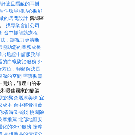
擇舒適且隱蔽的耳掛
居住環境和貼心照顧
做的房間設計
舊城區
年。
找專業會計公司
餐
台中抓龍筋療程
方法，讓視力更清晰
師協助您的業務成長
雄台胞證申請服務詳
區的白蟻防治服務
外
全方位，輕鬆解決長
整潔的空間
辦護照需
一開始，這座山的果
統和最佳國家的釀酒
您的聚會增添美味
宜
家成本
台中整骨推薦
你省時又省錢
桃園除
按摩推薦
北部地區安
優化的SEO服務
按摩
鬆
高雄地區的清潔公