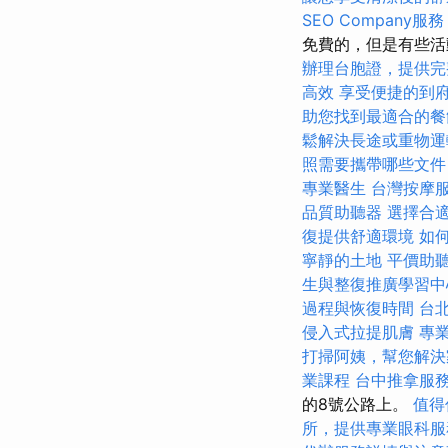
SEO Company服務
免費的，但是有些
辦理台胞證，提供完
高效
享受便捷的到
助您找到最適合的餐
鬆解決長途或重物運
照需要攜帶哪些文件
專業醫生
台灣按摩
品質助聽器
選擇合
復提供舒適環境
如
寧靜的土地
平價助
生與整復推廣學習
過程與恢復時間
台
侵入式拉提肌膚
專
打掃阿姨，幫您解決
業課程
台中推拿服
的8號公路上。
值得
所，提供專業眼科服