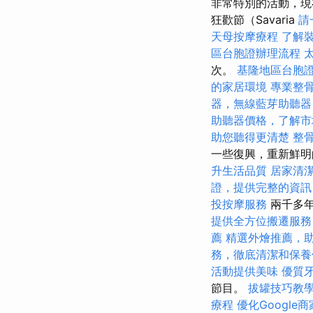
非常特別的活動，現
狂歡節（Savaria
請
天母按摩療程
了解
區台胞證辦理流程
次。
基隆地區台胞
的家居環境
專業整
器，無線藍芽助聽器
助聽器價格，了解市
助您聽得更清楚
整
一些復興，重新鮮
升生活品質
居家清
證，提供完整的資訊
投按摩服務
兩千多年
提供全方位搬遷服務
薦
精選外燴推薦，
務，徹底清潔和保養
活動提供美味
優質
節目。
拔罐技巧教
療程
優化Google