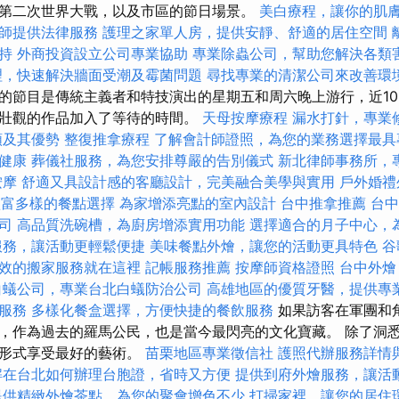
第二次世界大戰，以及市區的節日場景。
美白療程，讓你的肌
師提供法律服務
護理之家單人房，提供安靜、舒適的居住空間
持
外商投資設立公司專業協助
專業除蟲公司，幫助您解決各類
理，快速解決牆面受潮及霉菌問題
尋找專業的清潔公司來改善環
的節目是傳統主義者和特技演出的星期五和周六晚上游行，近10
壯觀的作品加入了等待的時間。
天母按摩療程
漏水打針，專業
類及其優勢
整復推拿療程
了解會計師證照，為您的業務選擇最具
健康
葬儀社服務，為您安排尊嚴的告別儀式
新北律師事務所，
按摩
舒適又具設計感的客廳設計，完美融合美學與實用
戶外婚禮
，豐富多樣的餐點選擇
為家增添亮點的室內設計
台中推拿推薦
台中
司
高品質洗碗槽，為廚房增添實用功能
選擇適合的月子中心，
服務，讓活動更輕鬆便捷
美味餐點外燴，讓您的活動更具特色
谷
效的搬家服務就在這裡
記帳服務推薦
按摩師資格證照
台中外燴
白蟻公司，專業台北白蟻防治公司
高雄地區的優質牙醫，提供專
服務
多樣化餐盒選擇，方便快捷的餐飲服務
如果訪客在軍團和
，作為過去的羅馬公民，也是當今最閃亮的文化寶藏。 除了洞
的形式享受最好的藝術。
苗栗地區專業徵信社
護照代辦服務詳情
解在台北如何辦理台胞證，省時又方便
提供到府外燴服務，讓活
提供精緻外燴茶點，為您的聚會增色不少
打掃家裡，讓您的居住