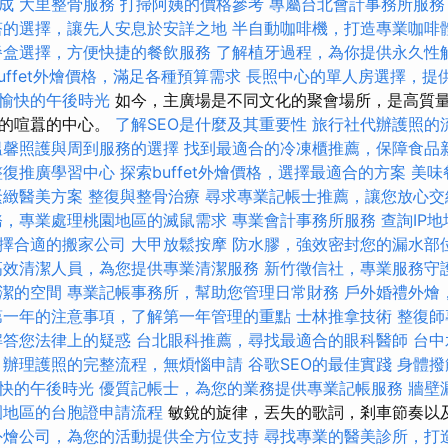
成
大里整骨服務
打掃阿姨的價格參考
專屬台北會計事務所服務
塔的選擇，讓先人安息於安詳之地
半自動咖啡機，打造專業咖啡
餐盒選擇，方便快捷的餐飲服務
了解植牙過程，為你提供永久性
uffet外燴價格，滿足各種預算需求
長照中心的單人房選擇，提
愉快的午後時光
如今，主廣場是不同文化的聚會場所，是高質
彩的喧囂的中心。
了解SEO是什麼及其重要性
旅行社代辦護照的
溫馨照護與周到服務的選擇
找到最適合的冷凍櫃推薦，保障食品
整復推廣學習中心
探索buffet外燴價格，選擇最適合的方案
美味
緊緻醫美方案
整復與整骨治療
尋求專業記帳士推薦，讓您放心交
務，專業處理桃園地區的滅鼠需求
專業會計事務所服務
查詢IP
擇合適的搬家公司
大甲放鬆按摩
防水膠，強效密封您的漏水部
高效清潔人員，為您提供專業清潔服務
新竹徵信社，專業服務守
潔的空間
專業記帳事務所，幫助您管理日常財務
戶外婚禮外燴
第一年的注意事項，了解第一年管理的重點
士林推拿技術
整復師
解答您法律上的疑惑
台北眼科推薦，尋找最適合的眼科醫師
台中
辦理護照的完整流程，無煩惱申請
谷歌SEO的最佳實踐
身體撥
快的午後時光
優質記帳士，為您的業務提供專業記帳服務
牆壁
園地區的台胞證申請流程
敏銳的旋律，丟失的歌詞，剎車節奏以
外燴公司，為您的活動提供全方位支持
尋找專業的醫美診所，打