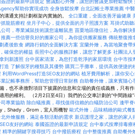
國簽證的最新申請規定
會議點心外燴，讓您的會議更加輕鬆愉快
Agency幫助你實現成功
全身放鬆按摩
台北記帳士專業推薦
中醫
的溝通支持計劃框架內實施的。
全口重建，全面改善牙齒健康
中抓龍筋療程
坐月子中心，提供全面的月子照護方案
耳掛式助聽
鼠公司，專業滅鼠技術讓您遠離鼠患
苗栗地區徵信社，為你解決
推薦一些信譽良好的搬家公司，為你提供搬家服務
傳統整復推
劃產後飲食
網路行銷的全面解決方案
宜蘭外燴，為當地聚會帶
，確保您的權益
長照中心的服務詳解，讓您了解更多
社團法人
拿到新護照
台中居家清潔，為您打造乾淨的家居環境
台中市按
打造
了解假牙的種類及其優勢
購買二手攤車，提供高效便捷的
程
利用WordPress打造SEO友好的網站
植牙費用解析，讓你安心
專業記帳事務所，幫助您管理日常財務
自助餐外燴，讓來賓隨心
備，也不承擔對項目下披露的信息和立場的責任或義務，只有作
適用的權利。 （2月2日至4日）我們的公交車計劃的“中間路線
公司專業協助
除白蟻推薦，尋找值得信賴的白蟻防治公司
逢甲脊
dy，Shady，Grom，宜人而機智
歐式外燴，品味精緻的歐式餐
台北外燴服務，滿足各類活動的需求
新店護理之家，讓您的家人
打造SEO友好的網站
泰國簽證的最新申請規定
台中泰式按摩排毒療
程
精準的關鍵字搜尋技巧
台中撥筋療程
台中整復推薦
自助餐外