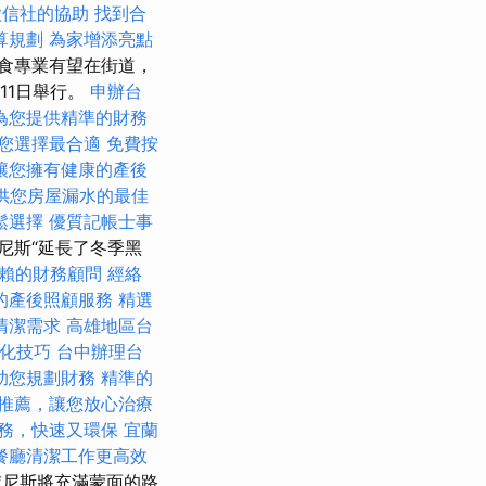
徵信社的協助
找到合
算規劃
為家增添亮點
食專業有望在街道，
11日舉行。
申辦台
為您提供精準的財務
您選擇最合適
免費按
讓您擁有健康的產後
供您房屋漏水的最佳
鬆選擇
優質記帳士事
尼斯“延長了冬季黑
賴的財務顧問
經絡
的產後照顧服務
精選
清潔需求
高雄地區台
O優化技巧
台中辦理台
助您規劃財務
精準的
推薦，讓您放心治療
務，快速又環保
宜蘭
餐廳清潔工作更高效
威尼斯將充滿蒙面的路