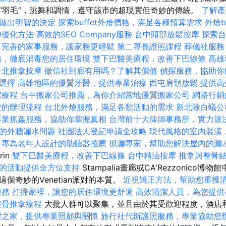
“羽毛”，跳舞和調情，遵守該市的超現實但奇妙的傳統。
了解產
做出明智的決定
探索buffet外燴價格，滿足各種預算需求
外燴b
O優化方法
高效的SEO Company服務
台中頭部放鬆按摩
探索台
完善的家事服務，讓家務更輕鬆
第二專長證照課程
葬儀社服務
務，徹底消毒您的居住環境
雙下巴醫美療程，改善下巴線條
高雄
台北推拿按摩
徵信社到底有用嗎？了解其價值
偵探服務，協助你
選擇
高雄地區的優質牙醫，提供專業治療
西屯肩頸放鬆
提供高
鬆療程
台中搬家公司推薦，為你介紹當地優質搬家公司
網路行銷
證的辦理流程
台北外燴服務，滿足各類活動的需求
新北除白蟻公
專業抓姦服務，協助你掌握真相
台灣前十大律師事務所，實力派
的外牆漏水問題
社團法人登記申請全攻略
現代風格的室內裝潢
，專為老年人設計的助聽器推薦
抓漏專家，幫助您解決屋內的漏
in
雙下巴醫美療程，改善下巴線條
台中精油按摩
推拿與整骨
的活動提供全方位支持
Stampalia畫廊或CA'Rezzonico
個奇妙的Venetian派對的本質。
近視矯正方法，幫助您重獲
服務
打掃家裡，讓您的居住環境更舒適
高效清潔人員，為您提供
整骨推拿療程
大批人群可以聚集，並且由於其受歡迎程度，酒店
理之家，提供專業照顧與關懷
旅行社代辦護照服務，專業協助您