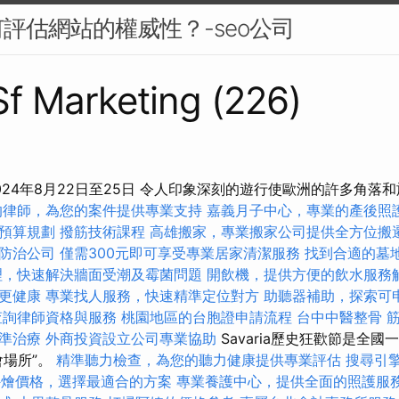
評估網站的權威性？-seo公司
 Sf Marketing (226)
024年8月22日至25日 令人印象深刻的遊行使歐洲的許多角落
的律師，為您的案件提供專業支持
嘉義月子中心，專業的產後照
預算規劃
撥筋技術課程
高雄搬家，專業搬家公司提供全方位搬
防治公司
僅需300元即可享受專業居家清潔服務
找到合適的墓
理，快速解決牆面受潮及霉菌問題
開飲機，提供方便的飲水服務
更健康
專業找人服務，快速精準定位對方
助聽器補助，探索可
查詢律師資格與服務
桃園地區的台胞證申請流程
台中中醫整骨
準治療
外商投資設立公司專業協助
Savaria歷史狂歡節是全
會場所”。
精準聽力檢查，為您的聽力健康提供專業評估
搜尋引
et外燴價格，選擇最適合的方案
專業養護中心，提供全面的照護服