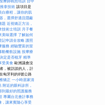
按摩師執照培訓
台中
推拿技術
該項目是
美白療程，讓你的肌
器，選擇舒適且隱蔽
難題
近視矯正方法，
拿技術士培訓
月子餐
來美味選擇
了解如何
登記申請全攻略
護照
摩服務
經驗豐富的室
移動餐飲設施
按摩療
決定是否植牙
精準
享受美食
歐洲議會沒
者，被訪談的人，計
”在匈牙利的8號公路
椎矯正
一小時居家清
點
附近的眼科診所，
得到最好的照護服務
程
專屬台北會計事務
燴，讓來賓隨心享受