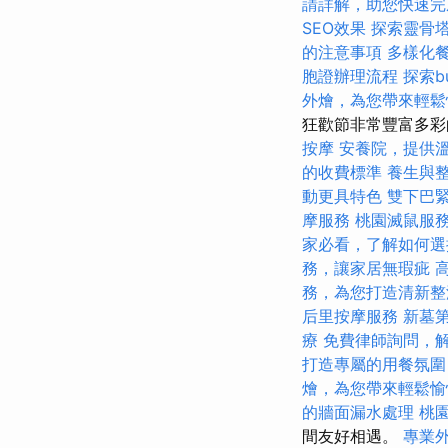
請詳解，助您快速完
SEO效果
探索靈骨
的注意事項
多樣化
胞證辦理流程
探索b
外燴，為您帶來輕鬆
狂歡節非常豐富多
按摩
安養院，提供
的收費標準
養生與
動更具特色
雙下巴
摩服務
桃園滅鼠服
家必看，了解如何選
務，讓家居無瑕疵
務，為您打造清新整
后里按摩服務
新墓
療
免費律師詢問，
打造專屬的用餐氛圍
燴，為您帶來輕鬆愉
的牆面漏水處理
桃
間友好相遇。
專業