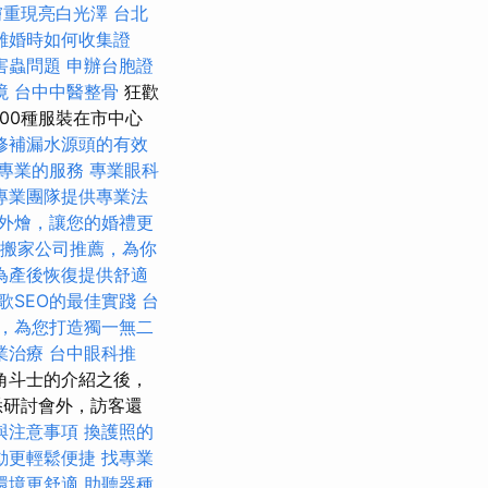
膚重現亮白光澤
台北
離婚時如何收集證
害蟲問題
申辦台胞證
境
台中中醫整骨
狂歡
00種服裝在市中心
修補漏水源頭的有效
專業的服務
專業眼科
專業團隊提供專業法
外燴，讓您的婚禮更
搬家公司推薦，為你
為產後恢復提供舒適
歌SEO的最佳實踐
台
，為您打造獨一無二
業治療
台中眼科推
角斗士的介紹之後，
悉研討會外，訪客還
與注意事項
換護照的
動更輕鬆便捷
找專業
環境更舒適
助聽器種