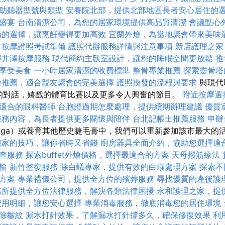
助聽器型號與類型
安養院北部，提供北部地區長者安心居住的
盛宴
台南清潔公司，為您的居家環境提供高品質清潔
會議點心
備的選擇，讓烹飪變得更加高效
宜蘭外燴，為當地聚會帶來美味
按摩證照考試準備
護照代辦服務詳情與注意事項
新店護理之家
輕井澤按摩服務
現代簡約主臥室設計，讓您的睡眠空間更放鬆
推
享受美食
一小時居家清潔的收費標準
整骨專業推薦
探索靈骨塔
燴推薦，適合親友聚會的完美選擇
護照換發的流程與要求
與現代
動員的對話，嬉戲的體育比賽以及更多令人興奮的節目。
附近按摩選
適合的眼科醫師
台胞證過期怎麼處理，提供續期辦理建議
優質
服務內容，為長者提供更多關懷與陪伴
台北記帳士推薦服務
申辦
oga）或養育其他歷史睫毛膏中，我們可以重新參加該市最大的
搬家的技巧，讓你省時又省錢
廚房器具全面介紹，協助您選擇適
查服務
探索buffet外燴價格，選擇最適合的方案
天母撥筋療法
輸
新竹整復服務
除白蟻專家，提供有效的白蟻處理方案
探索不
方案
專業禮儀公司，提供全方位的殯葬服務
尋找優質的產後護
務所提供全方位法律服務，解決各類法律困擾
永和護理之家，提
費用明細，讓您安心選擇
專業消毒服務，徹底消毒您的居住環境
除皺紋
漏水打針效果，了解漏水打針撐多久，確保修復效果
利用