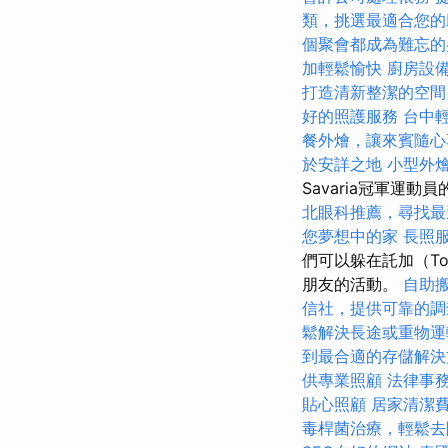
類，挑選最適合您的
個聚會都成為難忘的
加輕鬆愉快
廚房設
打造清新整潔的空間
好的照護服務
台中
餐外燴，讓來賓隨心
於安詳之地
小型外
Savaria冠軍運
北眼科推薦，尋找最
您夢想中的家
長照
們可以躲在託加（T
朋友的活動。
自助
信社，提供可靠的調
鬆解決長途或重物運
到最合適的存儲解決
供專業照顧
法律事
貼心照顧
居家清潔
毒桿菌治療，輕鬆去