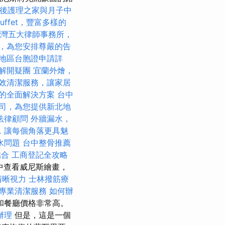
後護理之家與月子中
uffet，豐富多樣的
灣五大律師事務所，
，為您安排尊嚴的告
地區台胞證申請詳
解開疑團
宜蘭外燴，
效清潔服務，讓家居
的全面解決方案
台中
司，為您提供新北地
法律顧問
外牆漏水，
，讓每個角落更具魅
水問題
台中整骨推薦
結合
工商登記全攻略
博物館中查看威尼斯繪畫，
清晰視力
士林撥筋療
專業清潔服務
如何辦
和餐廳價格非常高。
辦理
但是，這是一個