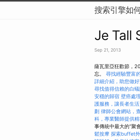
搜索引擎如何
Je Tall
Sep 21, 2013
薩瓦里亞狂歡節，2
忘。
尋找經驗豐富
詳細介紹，助您做好
尋找值得信賴的白蟻
安穩的歸宿
壁癌處
護服務，讓長者生活
劃
律師公會網站，
科，專業醫師提供精
事傳統中最大的“聚
鬆按摩
探索buff