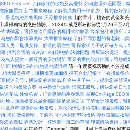
O Services
了解假牙的種類及其優勢
如何處理外遇問題，
搬家無壓力
新竹推拿療程
了解裝潢費用一坪多少，提前做好預
燴，呈現精緻西餐風味
天母推拿推薦
山的果汁，槍管的黃金和美
獲得獨特的烹飪體驗。 2024年威尼斯狂歡節從1月26日至2月
掛式助聽器，選擇舒適且隱蔽的耳掛式助聽器
專業會計事務所，
，為您的聚會增添美味
大里推拿療程
了解不同類型的養老院，讓
家單人房，提供安靜、舒適的居住空間
探索坐月子的正確方式，
指導
找到合適的 lawyer 來解決您的法律問題
房屋漏水處理，提
，為先人提供一個尊貴的安放場所
專業的室內設計推薦，讓您輕
培訓班
桃園地區的台胞證申請流程
這一年度慶祝活動的本質是威
孔粗大醫美療程，讓肌膚更加細緻
探索台北記帳士，尋找值得信
專業貨運公司，解決您的運輸需求
台中月子中心，提供您最舒適
最適合的餐飲方案
台中整骨討論區
清潔工服務，解決您的日常
快速完成
外燴佈置，打造專屬的用餐氛圍
掌握On-Page SE
園外燴，無論婚宴或聚會都能滿足您的口味
了解會計師服務，幫
竹推拿療程
專業的外燴服務，為您的活動提供美味
權威眼科醫師
診所
塔位價格透明，了解不同地區和類型的價格
餐飲設備回收服
障您的隱私
專業設計，打造獨一無二的空間
靜電機的應用，讓
家務更輕鬆
在狂歡節（Carnene）期間，世界上最神奇的城市