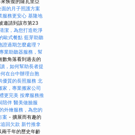
年來恢復的薩瓦里亞
全面的月子照護方案
業服務更安心
基隆地
今年被邀請到該市第23
清潔，為您打造乾淨
的歐式餐點
藍芽助聽
胞證過期怎麼處理？
專業助聽器服務，幫
無數角落看到過去的
解讀，如何幫助長者提
如何在台中辦理台胞
供優質的長照服務
北
搬家，專業搬家公司
禮更完美
按摩服務推
與陪伴
醫美做臉服
的外燴服務，為您的
方案
- 擴展而有趣的
你追回欠款
新竹推拿
以兩千年的歷史年齡