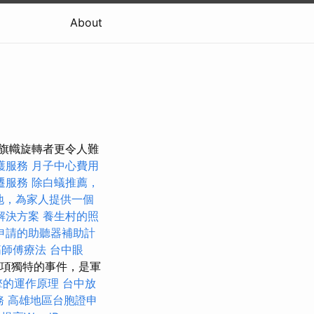
About
和旗幟旋轉者更令人難
護服務
月子中心費用
遷服務
除白蟻推薦，
地，為家人提供一個
解決方案
養生村的照
申請的助聽器補助計
筋師傅療法
台中眼
國一項獨特的事件，是軍
擎的運作原理
台中放
務
高雄地區台胞證申