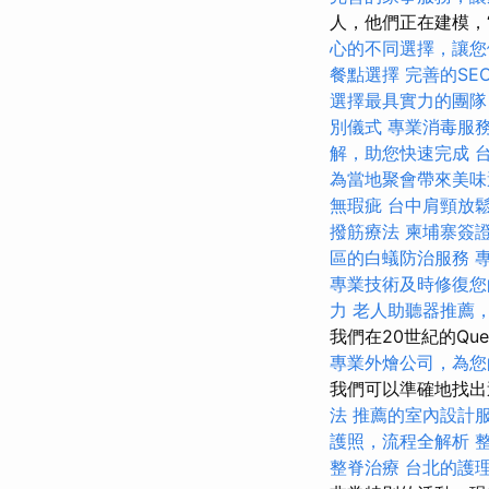
人，他們正在建模，
心的不同選擇，讓您
餐點選擇
完善的SE
選擇最具實力的團隊
別儀式
專業消毒服
解，助您快速完成
為當地聚會帶來美味
無瑕疵
台中肩頸放
撥筋療法
柬埔寨簽
區的白蟻防治服務
專業技術及時修復您
力
老人助聽器推薦
我們在20世紀的Quer
專業外燴公司，為您
我們可以準確地找出這
法
推薦的室內設計
護照，流程全解析
整脊治療
台北的護