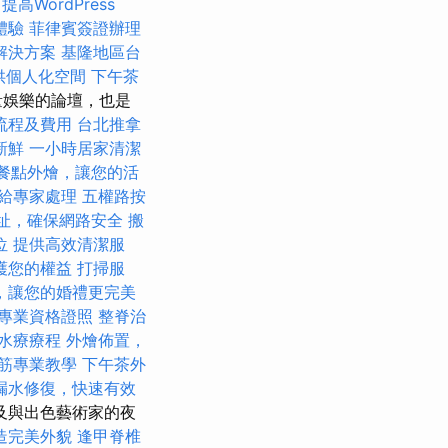
提高WordPress
體驗
菲律賓簽證辦理
解決方案
基隆地區台
供個人化空間
下午茶
量娛樂的論壇，也是
流程及費用
台北推拿
新鮮
一小時居家清潔
餐點外燴，讓您的活
給專家處理
五權路按
地址，確保網路安全
搬
位
提供高效清潔服
護您的權益
打掃服
，讓您的婚禮更完美
專業資格證照
整脊治
水療療程
外燴佈置，
筋專業教學
下午茶外
漏水修復，快速有效
及與出色藝術家的夜
造完美外貌
逢甲脊椎