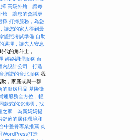
選擇
高級外燴，讓每
外燴，讓您的會議更
選擇
打掃服務，為您
，讓您的家人得到最
拿證照考試準備
自助
的選擇，讓先人安息
時代的角斗士，
擇
經絡調理服務
台
室內設計公司，打造
台胞證的台北服務
我
活動，家庭或與一群
合的廚房用品
基隆徵
貨運服務全方位，輕
同款式的冷凍櫃，找
理之家，為新媽媽提
供舒適的居住環境和
台中整骨專業推薦
肉
WordPress打造