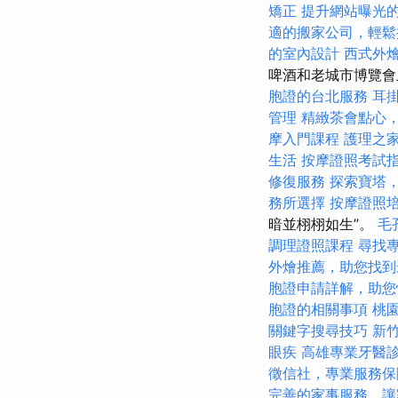
矯正
提升網站曝光的SE
適的搬家公司，輕鬆
的室內設計
西式外
啤酒和老城市博覽會上
胞證的台北服務
耳
管理
精緻茶會點心
摩入門課程
護理之
生活
按摩證照考試
修復服務
探索寶塔
務所選擇
按摩證照
暗並栩栩如生”。
毛
調理證照課程
尋找
外燴推薦，助您找到
胞證申請詳解，助您
胞證的相關事項
桃
關鍵字搜尋技巧
新
眼疾
高雄專業牙醫
徵信社，專業服務保
完善的家事服務，讓