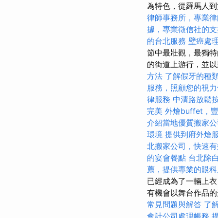
為特色，從羅馬人到
律師事務所，專業律
據，專業徵信社的支
的台北服務
壁癌處
節中最壯觀，最獨特
的街道上游行，並以
方法
了解假牙的種
服務，照顧您的視力
律服務
中清路放鬆
完美
外燴buffet
介紹當地優質搬家公
環境
提供到府外燴
北搬家公司，快速有
的宴會餐點
台北除
薦，提供專業的眼科
已經成為了一輛上衣
有機會以舞台作品
常見問題與解答
了
會計公司處理帳務