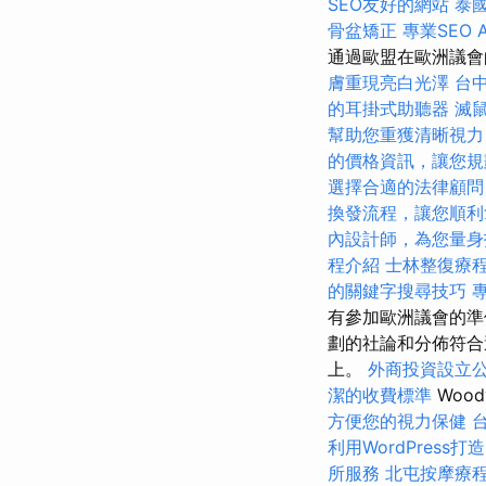
SEO友好的網站
泰
骨盆矯正
專業SEO 
通過歐盟在歐洲議會
膚重現亮白光澤
台
的耳掛式助聽器
滅
幫助您重獲清晰視力
的價格資訊，讓您規
選擇合適的法律顧問
換發流程，讓您順利
內設計師，為您量身
程介紹
士林整復療
的關鍵字搜尋技巧
有參加歐洲議會的準
劃的社論和分佈符合
上。
外商投資設立
潔的收費標準
Woo
方便您的視力保健
利用WordPress
所服務
北屯按摩療