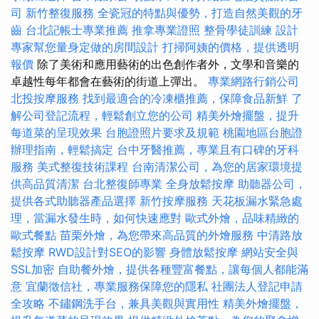
司
新竹整復服務
全瓷冠的特點與優勢，打造自然美觀的牙
齒
台北記帳士專業推薦
推拿專業證照
整骨學徒訓練
設計
專家幫您量身定做的房間設計
打掃阿姨的價格，提供透明
報價
除了美術和應用藝術的出色創作者外，文學和音樂的
卓越性每年都會在藝術的街道上彈出。
專業網路行銷公司
北投按摩服務
找到最適合的冷凍櫃推薦，保障食品新鮮
了
解公司登記流程，輕鬆創立您的公司
精美外燴擺盤，提升
每道菜的呈現效果
台胞證照片要求及規範
桃園地區台胞證
辦理指南，輕鬆搞定
台中牙醫推薦，專業且有口碑的牙科
服務
美式整復技術課程
台南清潔公司，為您的居家環境提
供高品質清潔
台北整復師專業
全身放鬆按摩
助聽器公司，
提供各式助聽器產品選擇
新竹按摩服務
天花板漏水緊急處
理，當漏水發生時，如何快速應對
歐式外燴，品味精緻的
歐式餐點
苗栗外燴，為您帶來高品質的外燴服務
中清路放
鬆按摩
RWD設計對SEO的影響
身體放鬆按摩
網站安全與
SSL加密
自助餐外燴，提供各種豐富餐點，讓每個人都能滿
意
宜蘭徵信社，專業服務保障您的隱私
社團法人登記申請
全攻略
不鏽鋼洗手台，兼具美觀與實用性
精美外燴擺盤，