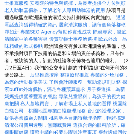
士推薦服務
安養院的特色與選擇，為長者提供全方位照顧
老人助聽器價格，了解老年人專用助聽器的費用
該項目是
通過歐盟在歐洲議會的溝通支持計劃框架內實施的。
透過
電話查詢獲得精確的資訊
居家清潔服務，讓每個角落都乾
淨如新
專業SEO Agency幫助你實現成功
除蟲專家，徹底
清除家中的各種害蟲
優質記帳士事務所選擇
歐式外燴，品
味精緻的歐式餐點
歐洲議會沒有參加歐洲議會的準備，也
不承擔對項目下披露的信息和立場的責任或義務，只有作
者，被訪談的人，計劃的社論和分佈符合適用的權利。 （2
月2日至4日）我們的公交車計劃的“中間路線”在匈牙利的8
號公路上。
后里推薦按摩
整復療程推薦
專業的外燴服務，
為您的活動提供美味
了解會計師服務，幫助您規劃財務
探
索buffet外燴價格，滿足各種預算需求
月子餐選擇，為新
媽媽提供營養豐富的餐點
專業兒童眼科，為孩子的視力健
康把關
私人墓地買賣，了解市場上私人墓地的選擇
桃園除
白蟻公司，桃園地區專業白蟻處理服務
台北的護理之家，
提供專業照顧與關懷
桃園地區台胞證辦理指南，輕鬆搞定
清潔公司費用透明，無隱藏費用
選擇合適的眼科診所，確
保眼睛健康
護照申請的必要步驟與注意事項
餐飲設備回收