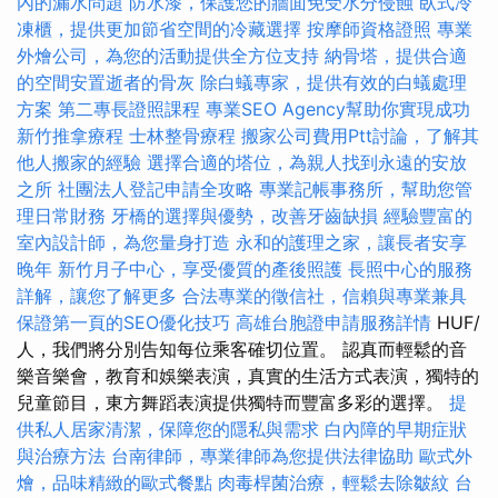
內的漏水問題
防水漆，保護您的牆面免受水分侵蝕
臥式冷
凍櫃，提供更加節省空間的冷藏選擇
按摩師資格證照
專業
外燴公司，為您的活動提供全方位支持
納骨塔，提供合適
的空間安置逝者的骨灰
除白蟻專家，提供有效的白蟻處理
方案
第二專長證照課程
專業SEO Agency幫助你實現成功
新竹推拿療程
士林整骨療程
搬家公司費用Ptt討論，了解其
他人搬家的經驗
選擇合適的塔位，為親人找到永遠的安放
之所
社團法人登記申請全攻略
專業記帳事務所，幫助您管
理日常財務
牙橋的選擇與優勢，改善牙齒缺損
經驗豐富的
室內設計師，為您量身打造
永和的護理之家，讓長者安享
晚年
新竹月子中心，享受優質的產後照護
長照中心的服務
詳解，讓您了解更多
合法專業的徵信社，信賴與專業兼具
保證第一頁的SEO優化技巧
高雄台胞證申請服務詳情
HUF/
人，我們將分別告知每位乘客確切位置。 認真而輕鬆的音
樂音樂會，教育和娛樂表演，真實的生活方式表演，獨特的
兒童節目，東方舞蹈表演提供獨特而豐富多彩的選擇。
提
供私人居家清潔，保障您的隱私與需求
白內障的早期症狀
與治療方法
台南律師，專業律師為您提供法律協助
歐式外
燴，品味精緻的歐式餐點
肉毒桿菌治療，輕鬆去除皺紋
台