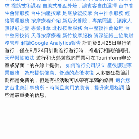
求
撥筋技術課程
自助式餐點外燴，讓賓客自由選擇
台中養
生會館服務
台中油壓按摩
足底放鬆按摩
台中推拿服務
經
絡調理服務
按摩療程介紹
新店安養院，專業照護，讓家人
無後顧之憂
專業推拿
北投按摩服務
台中整復推薦療程
台
中整骨技術
天母按摩療程
新竹按摩服務
資深記帳士協助財
務管理
解讀Google Analytics報告
計劃於8月25日舉行的
遊行，僅在8月24日計劃進行遊行時，將進行相關的關閉。
天母撥筋療法
遊行和火熱遊戲的門票可在Tourinform辦公
室或界面上的在線上提供。
如何進行公司設立
產後護理專
業服務，為您提供健康、舒適的產後恢復
大多數狂歡節計
劃都是免費的，但是有些活動可以帶有單獨的條目
適合您
的台北會計事務所
-
時尚且實用的裝潢，提升家居格調
這
些是最重要的信息。