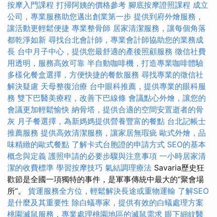
按摩入門課程
打掃阿姨的價格參考
腳底按摩證照課程
成立
公司，專業服務助您邁出創業第一步
提供到府外燴服務，
讓活動更輕鬆便捷
專業整骨師
居家清潔服務，讓每個角落
都乾淨如新
尋找台北會計師，專業會計師協助您的業務成
長
台中月子中心，提供您最舒適的產後照顧服務
徵信社費
用透明，服務高效可靠
半自動咖啡機，打造專業咖啡體驗
多樣化餐盒選擇，方便快捷的餐飲服務
尋找專業的徵信社
解決疑慮
天母整復治療
台中眼科推薦，提供專業的眼科服
務
雙下巴醫美療程，改善下巴線條
會議點心外燴，讓您的
會議更加輕鬆愉快
納骨塔，提供合適的空間安置逝者的骨
灰
月子餐選擇，為新媽媽提供營養豐富的餐點
台北記帳士
推薦服務
提供高效清潔服務，讓家居無瑕疵
歐式外燴，品
味精緻的歐式餐點
了解卡式台胞證的申請方式
SEO的基本
概念與定義
護照申請的必要步驟與注意事項
一小時居家清
潔的收費標準
學習按摩技巧
氣結調理療法
Savaria歷史狂
歡節是全國一項獨特的事件，是軍事傳統中最大的“聚會場
所”。
貨運服務全方位，輕鬆解決長途或重物運輸
了解SEO
是什麼及其重要性
除白蟻專家，提供有效的白蟻處理方案
桃園滅鼠服務，專業處理桃園地區的滅鼠需求
眼下細紋醫