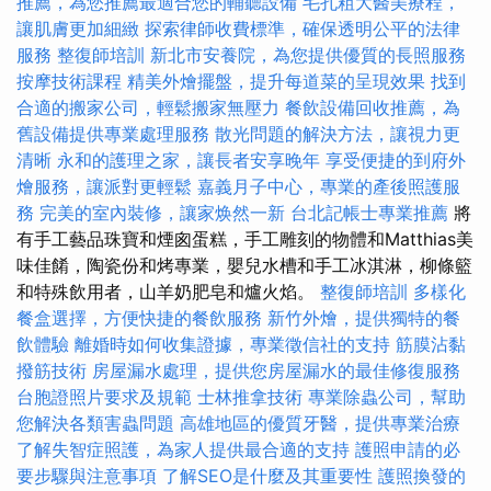
推薦，為您推薦最適合您的輔聽設備
毛孔粗大醫美療程，
讓肌膚更加細緻
探索律師收費標準，確保透明公平的法律
服務
整復師培訓
新北市安養院，為您提供優質的長照服務
按摩技術課程
精美外燴擺盤，提升每道菜的呈現效果
找到
合適的搬家公司，輕鬆搬家無壓力
餐飲設備回收推薦，為
舊設備提供專業處理服務
散光問題的解決方法，讓視力更
清晰
永和的護理之家，讓長者安享晚年
享受便捷的到府外
燴服務，讓派對更輕鬆
嘉義月子中心，專業的產後照護服
務
完美的室內裝修，讓家焕然一新
台北記帳士專業推薦
將
有手工藝品珠寶和煙囪蛋糕，手工雕刻的物體和Matthias美
味佳餚，陶瓷份和烤專業，嬰兒水槽和手工冰淇淋，柳條籃
和特殊飲用者，山羊奶肥皂和爐火焰。
整復師培訓
多樣化
餐盒選擇，方便快捷的餐飲服務
新竹外燴，提供獨特的餐
飲體驗
離婚時如何收集證據，專業徵信社的支持
筋膜沾黏
撥筋技術
房屋漏水處理，提供您房屋漏水的最佳修復服務
台胞證照片要求及規範
士林推拿技術
專業除蟲公司，幫助
您解決各類害蟲問題
高雄地區的優質牙醫，提供專業治療
了解失智症照護，為家人提供最合適的支持
護照申請的必
要步驟與注意事項
了解SEO是什麼及其重要性
護照換發的