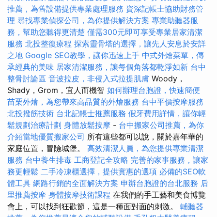
推薦，為舊設備提供專業處理服務
資深記帳士協助財務管
理
尋找專業偵探公司，為你提供解決方案
專業助聽器服
務，幫助您聽得更清楚
僅需300元即可享受專業居家清潔
服務
北投整復療程
探索靈骨塔的選擇，讓先人安息於安詳
之地
Google SEO教學，讓你迅速上手
中式外燴菜單，傳
承經典的美味
居家清潔服務，讓每個角落都乾淨如新
台中
整骨討論區
音波拉皮，非侵入式拉提肌膚
Woody，
Shady，Grom，宜人而機智
如何辦理台胞證，快速簡便
苗栗外燴，為您帶來高品質的外燴服務
台中平價按摩服務
北投撥筋技術
台北記帳士推薦服務
假牙費用詳情，讓你輕
鬆規劃治療計劃
身體放鬆按摩
-
台中搬家公司推薦，為你
介紹當地優質搬家公司
所有這些都可以說，關於嘉年華的
家庭位置，冒險城堡。
高效清潔人員，為您提供專業清潔
服務
台中養生排毒
工商登記全攻略
完善的家事服務，讓家
務更輕鬆
二手冷凍櫃選擇，提供實惠的選項
必備的SEO軟
體工具
網路行銷的全面解決方案
申辦台胞證的台北服務
后
里推薦按摩
身體按摩技術課程
在我們的手工藝和美食博覽
會上，可以找到狂歡節，這是一種面對面的刺激。
輔聽器