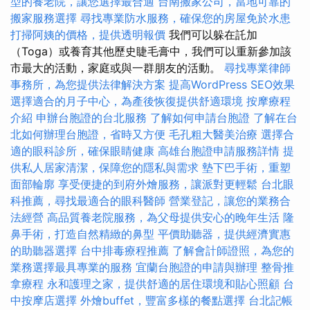
型的養老院，讓您選擇最合適
台南搬家公司，當地可靠的
搬家服務選擇
尋找專業防水服務，確保您的房屋免於水患
打掃阿姨的價格，提供透明報價
我們可以躲在託加
（Toga）或養育其他歷史睫毛膏中，我們可以重新參加該
市最大的活動，家庭或與一群朋友的活動。
尋找專業律師
事務所，為您提供法律解決方案
提高WordPress SEO效果
選擇適合的月子中心，為產後恢復提供舒適環境
按摩療程
介紹
申辦台胞證的台北服務
了解如何申請台胞證
了解在台
北如何辦理台胞證，省時又方便
毛孔粗大醫美治療
選擇合
適的眼科診所，確保眼睛健康
高雄台胞證申請服務詳情
提
供私人居家清潔，保障您的隱私與需求
墊下巴手術，重塑
面部輪廓
享受便捷的到府外燴服務，讓派對更輕鬆
台北眼
科推薦，尋找最適合的眼科醫師
營業登記，讓您的業務合
法經營
高品質養老院服務，為父母提供安心的晚年生活
隆
鼻手術，打造自然精緻的鼻型
平價助聽器，提供經濟實惠
的助聽器選擇
台中排毒療程推薦
了解會計師證照，為您的
業務選擇最具專業的服務
宜蘭台胞證的申請與辦理
整骨推
拿療程
永和護理之家，提供舒適的居住環境和貼心照顧
台
中按摩店選擇
外燴buffet，豐富多樣的餐點選擇
台北記帳