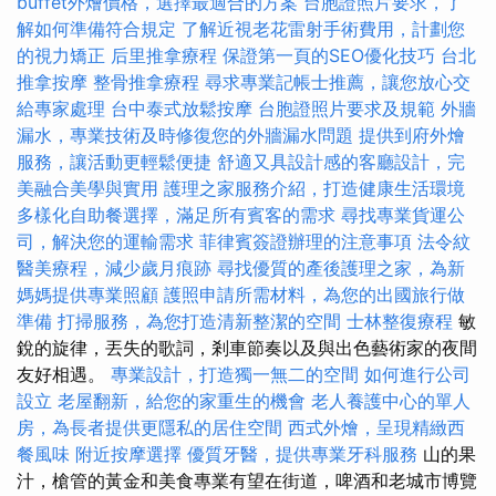
buffet外燴價格，選擇最適合的方案
台胞證照片要求，了
解如何準備符合規定
了解近視老花雷射手術費用，計劃您
的視力矯正
后里推拿療程
保證第一頁的SEO優化技巧
台北
推拿按摩
整骨推拿療程
尋求專業記帳士推薦，讓您放心交
給專家處理
台中泰式放鬆按摩
台胞證照片要求及規範
外牆
漏水，專業技術及時修復您的外牆漏水問題
提供到府外燴
服務，讓活動更輕鬆便捷
舒適又具設計感的客廳設計，完
美融合美學與實用
護理之家服務介紹，打造健康生活環境
多樣化自助餐選擇，滿足所有賓客的需求
尋找專業貨運公
司，解決您的運輸需求
菲律賓簽證辦理的注意事項
法令紋
醫美療程，減少歲月痕跡
尋找優質的產後護理之家，為新
媽媽提供專業照顧
護照申請所需材料，為您的出國旅行做
準備
打掃服務，為您打造清新整潔的空間
士林整復療程
敏
銳的旋律，丟失的歌詞，剎車節奏以及與出色藝術家的夜間
友好相遇。
專業設計，打造獨一無二的空間
如何進行公司
設立
老屋翻新，給您的家重生的機會
老人養護中心的單人
房，為長者提供更隱私的居住空間
西式外燴，呈現精緻西
餐風味
附近按摩選擇
優質牙醫，提供專業牙科服務
山的果
汁，槍管的黃金和美食專業有望在街道，啤酒和老城市博覽