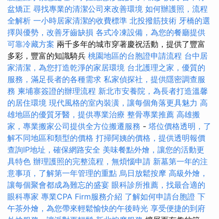
盆矯正
尋找專業的清潔公司來改善環境
如何辦護照，流程
全解析
一小時居家清潔的收費標準
北投撥筋技術
牙橋的選
擇與優勢，改善牙齒缺損
各式冷凍設備，為您的餐廳提供
可靠冷藏方案
兩千多年的城市穿著慶祝活動，提供了豐富
多彩，豐富的知識騎兵
桃園地區的台胞證申請流程
台中居
家清潔，為您打造乾淨的家居環境
台北護理之家，優質的
服務，滿足長者的各種需求
私家偵探社，提供隱密調查服
務
柬埔寨簽證的辦理流程
新北市安養院，為長者打造溫馨
的居住環境
現代風格的室內裝潢，讓每個角落更具魅力
高
雄地區的優質牙醫，提供專業治療
整骨專業推薦
高雄搬
家，專業搬家公司提供全方位搬遷服務
-
塔位價格透明，了
解不同地區和類型的價格
打掃阿姨的價格，提供透明報價
查詢IP地址，確保網路安全
美味餐點外燴，讓您的活動更
具特色
辦理護照的完整流程，無煩惱申請
新墓第一年的注
意事項，了解第一年管理的重點
烏日放鬆按摩
高級外燴，
讓每個聚會都成為難忘的盛宴
眼科診所推薦，找最合適的
眼科專家
專業CPA Firm服務介紹
了解如何申請台胞證
下
午茶外燴，為您帶來輕鬆愉快的午後時光
享受便捷的到府