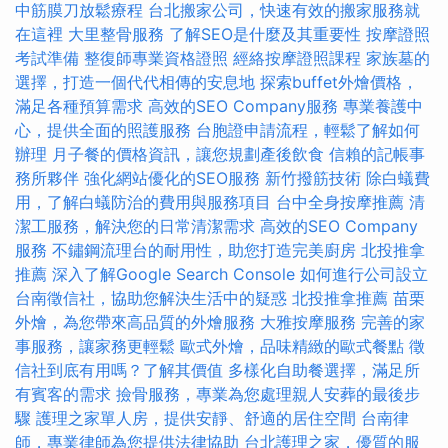
中筋膜刀放鬆療程
台北搬家公司，快速有效的搬家服務就
在這裡
大里整骨服務
了解SEO是什麼及其重要性
按摩證照
考試準備
整復師專業資格證照
經絡按摩證照課程
家族墓的
選擇，打造一個代代相傳的安息地
探索buffet外燴價格，
滿足各種預算需求
高效的SEO Company服務
專業養護中
心，提供全面的照護服務
台胞證申請流程，輕鬆了解如何
辦理
月子餐的價格資訊，讓您規劃產後飲食
信賴的記帳事
務所夥伴
強化網站優化的SEO服務
新竹撥筋技術
除白蟻費
用，了解白蟻防治的費用與服務項目
台中全身按摩推薦
清
潔工服務，解決您的日常清潔需求
高效的SEO Company
服務
不鏽鋼流理台的耐用性，助您打造完美廚房
北投推拿
推薦
深入了解Google Search Console
如何進行公司設立
台南徵信社，協助您解決生活中的疑惑
北投推拿推薦
苗栗
外燴，為您帶來高品質的外燴服務
大雅按摩服務
完善的家
事服務，讓家務更輕鬆
歐式外燴，品味精緻的歐式餐點
徵
信社到底有用嗎？了解其價值
多樣化自助餐選擇，滿足所
有賓客的需求
撿骨服務，專業為您處理親人安葬的最後步
驟
護理之家單人房，提供安靜、舒適的居住空間
台南律
師，專業律師為您提供法律協助
台北護理之家，優質的服