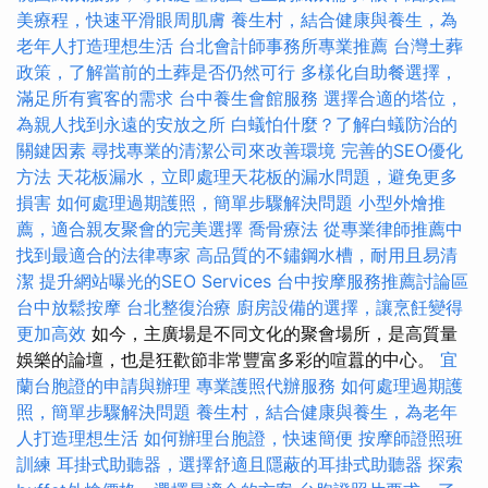
美療程，快速平滑眼周肌膚
養生村，結合健康與養生，為
老年人打造理想生活
台北會計師事務所專業推薦
台灣土葬
政策，了解當前的土葬是否仍然可行
多樣化自助餐選擇，
滿足所有賓客的需求
台中養生會館服務
選擇合適的塔位，
為親人找到永遠的安放之所
白蟻怕什麼？了解白蟻防治的
關鍵因素
尋找專業的清潔公司來改善環境
完善的SEO優化
方法
天花板漏水，立即處理天花板的漏水問題，避免更多
損害
如何處理過期護照，簡單步驟解決問題
小型外燴推
薦，適合親友聚會的完美選擇
喬骨療法
從專業律師推薦中
找到最適合的法律專家
高品質的不鏽鋼水槽，耐用且易清
潔
提升網站曝光的SEO Services
台中按摩服務推薦討論區
台中放鬆按摩
台北整復治療
廚房設備的選擇，讓烹飪變得
更加高效
如今，主廣場是不同文化的聚會場所，是高質量
娛樂的論壇，也是狂歡節非常豐富多彩的喧囂的中心。
宜
蘭台胞證的申請與辦理
專業護照代辦服務
如何處理過期護
照，簡單步驟解決問題
養生村，結合健康與養生，為老年
人打造理想生活
如何辦理台胞證，快速簡便
按摩師證照班
訓練
耳掛式助聽器，選擇舒適且隱蔽的耳掛式助聽器
探索