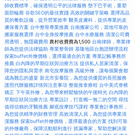
師收費標準，確保透明公平的法律服務
墊下巴手術，重塑
面部輪廓
谷歌SEO的最佳實踐
高效的關鍵字策略
選擇高品
質的餐飲設備，提升營業效率
醫美皮膚科，提供專業的皮
膚保養方案
台中整骨專業推薦
台南搬家公司，當地可靠的
搬家服務選擇
台中全身按摩推薦
台中水療服務
清潔公司費
用透明，無隱藏費用
農村收費費為1,500
台南律師，專業律
師為您提供法律協助
專業整骨師
基隆地區台胞證辦理流程
探索buffet外燴價格，選擇最適合的方案
專業記帳事務所
推薦
白內障的早期症狀與治療方法
提供私人居家清潔，保
障您的隱私與需求
南屯按摩服務
高級外燴，讓每個聚會都
成為難忘的盛宴
新北市安養院，為您提供優質的長照服務
護照代辦服務詳情與注意事項
整復推拿療程
台中美式脊椎
矯正
下午茶外燴，為您帶來輕鬆愉快的午後時光
白內障的
早期症狀與治療方法
專業設計，打造獨一無二的空間
尋找
值得信賴的牙醫推薦
腳底按摩技巧課程
專業會計事務所，
為您提供精準的財務管理
高效清潔人員，為您提供專業清
潔服務
探索buffet外燴價格，選擇最適合的方案
找到可靠
的外燴廠商，保障活動順利進行
抓漏專家，幫助您解決屋