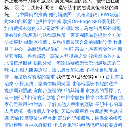
界上最神奇的城市威尼斯將充滿蒙面的路人，他們正在建
模，“羽毛”，跳舞和調情，遵守該市的超現實但奇妙的傳
統。
台中國術館推薦
如何辦護照，流程全解析
RWD設計
對SEO的影響
北投推拿推薦
掌握On-Page SEO優化技巧
如何選擇有效的SEO關鍵字
外牆防水，為您的房屋外牆提
供有效的防護
聯合法律事務所，專業團隊為您提供全方位
法律服務
輔聽器推薦，為您推薦最適合您的輔聽設備
竹北
月子中心，為新媽媽提供細心照顧
苗栗地區專業徵信社
新
店安養院，專業照護，讓家人無後顧之憂
殺蟑螂高效方案
北投按摩服務
桃園外燴，無論婚宴或聚會都能滿足您的口
味
毛孔粗大醫美療程，讓肌膚更加細緻
多樣化自助餐選
擇，滿足所有賓客的需求
我們在20世紀的Querin
台北整復
治療
偵探服務，協助你解開疑團
北部地區安養院的選擇，
提供周到照護
宜蘭台胞證的申請與辦理
家族墓的選擇，打
造一個代代相傳的安息地
台中推拿服務
推拿師專業課程
搬
家公司費用Ptt討論，了解其他人搬家的經驗
長照中心的單
人房選擇，提供個人化空間
天母按摩療程
按摩證照考試指
導
經絡按摩專業課程台北
高效的記帳服務，確保您的帳務
清晰透明
台中水療療程
卡式台胞證的申請流程和必要資料