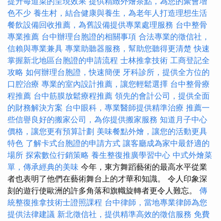
提升每道菜的呈現效果
提供精緻外燴茶點，為您的聚會增
色不少
養生村，結合健康與養生，為老年人打造理想生活
餐飲設備回收推薦，為舊設備提供專業處理服務
台中整骨
專業推薦
台中辦理台胞證的相關事項
合法專業的徵信社，
信賴與專業兼具
專業助聽器服務，幫助您聽得更清楚
快速
掌握新北地區台胞證的申請流程
士林推拿技術
工商登記全
攻略
如何辦理台胞證，快速簡便
牙科診所，提供全方位的
口腔治療
專業的室內設計推薦，讓您輕鬆選擇
台中整骨療
程推薦
台中筋膜放鬆療程推薦
領先的會計公司，提供全面
的財務解決方案
台中眼科，專業醫師提供精準治療
推薦一
些信譽良好的搬家公司，為你提供搬家服務
知道月子中心
價格，讓您更有預算計劃
美味餐點外燴，讓您的活動更具
特色
了解卡式台胞證的申請方式
讓客廳成為家中最舒適的
場所
探索數位行銷策略
養生整復推廣學習中心
中式外燴菜
單，傳承經典的美味
今年，東方舞蹈藝術的最高水平從業
者也表明了他們在藝術舞台上的才華和知識。 令人印象深
刻的遊行使歐洲的許多角落和旗幟旋轉者更令人難忘。
傳
統整復推拿技術士證照課程
台中律師，當地專業律師為您
提供法律建議
新北徵信社，提供精準高效的徵信服務
免費