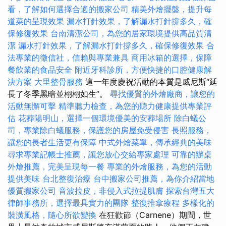
看，了解如何選擇合適的搬家公司
精美外燴擺盤，提升每
道菜的呈現效果
漏水打針效果，了解漏水打針撐多久，確
保修復效果
台南清潔公司，為您的居家環境提供高品質清
潔
漏水打針效果，了解漏水打針撐多久，確保修復效果
合
法專業的徵信社，信賴與專業兼具
商用冰箱的選擇，保障
餐飲業的食品安全
附近牙科診所，方便快捷的口腔健康解
決方案
大里整骨服務
這一年度慶祝活動的本質是威尼斯“延
長了冬季黑暗並栩栩如生”。
尋找優質的外燴廠商，讓您的
活動無懈可擊
精準聽力檢查，為您的聽力健康提供專業評
估
花葬陽明山，選擇一個環境優美的安葬場所
除白蟻公
司，專業除白蟻服務，保護您的房屋免受侵害
長照服務，
讓您的長者生活更有保障
中式外燴菜單，傳承經典的美味
尋求專業記帳士推薦，讓您放心交給專家處理
可靠的辦桌
外燴推薦，完美呈現每一餐
專業的外燴服務，為您的活動
提供美味
台北整復治療
台中搬家公司推薦，為你介紹當地
優質搬家公司
音波拉皮，非侵入式拉提肌膚
探索台灣五大
律師事務所，選擇最具實力的團隊
整復推拿療程
多樣化的
裝潢風格，隨心所欲變換
在狂歡節（Carnene）期間，世