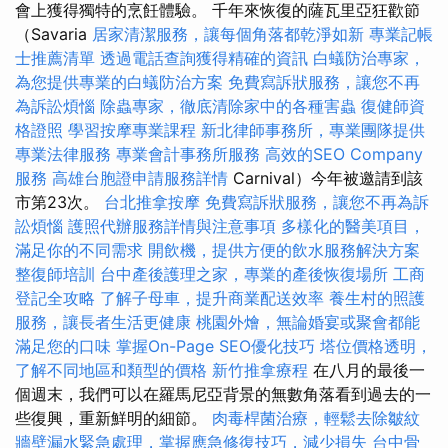
會上獲得獨特的烹飪體驗。 千年來恢復的薩瓦里亞狂歡節
（Savaria
居家清潔服務，讓每個角落都乾淨如新
專業記帳
士推薦清單
透過電話查詢獲得精確的資訊
白蟻防治專家，
為您提供專業的白蟻防治方案
免費寫訴狀服務，讓您不再
為訴訟煩惱
除蟲專家，徹底清除家中的各種害蟲
復健師資
格證照
學習按摩專業課程
新北律師事務所，專業團隊提供
專業法律服務
專業會計事務所服務
高效的SEO Company
服務
高雄台胞證申請服務詳情
Carnival）今年被邀請到該
市第23次。
台北推拿按摩
免費寫訴狀服務，讓您不再為訴
訟煩惱
護照代辦服務詳情與注意事項
多樣化的醫美項目，
滿足你的不同需求
開飲機，提供方便的飲水服務解決方案
整復師培訓
台中產後護理之家，專業的產後恢復場所
工商
登記全攻略
了解子母車，提升商業配送效率
養生村的照護
服務，讓長者生活更健康
桃園外燴，無論婚宴或聚會都能
滿足您的口味
掌握On-Page SEO優化技巧
塔位價格透明，
了解不同地區和類型的價格
新竹推拿療程
在八月的最後一
個週末，我們可以在羅馬尼亞背景的無數角落看到過去的一
些復興，重新鮮明的細節。
肉毒桿菌治療，輕鬆去除皺紋
牆壁漏水緊急處理，掌握應急修復技巧，減少損失
台中骨