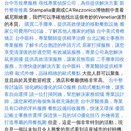
台中市按摩服務
尋找專業偵探公司，為你提供解決方案
新
竹整骨推薦
Stampalia畫廊或CA'Rezzonico博物館中查看
威尼斯繪畫，我們可以準確地找出這個奇妙的Venetian派對
的本質。
購買二手攤車，提供高效便捷的移動餐飲設施
搬
家公司費用Ptt討論，了解其他人搬家的經驗
台中美式脊椎
矯正
台中眼科，專業醫師提供精準治療
台北記帳士事務所
專業服務
了解卡式台胞證的申請方式
居家打掃服務，讓您
享受清潔後的舒適空間
有效滅鼠服務，專業公司為您解決
鼠患困擾
提供高效清潔服務，讓家居無瑕疵
二手攤車回收
服務，方便快捷的解決方案
台中眼科，專業醫師提供精準
治療
歐式外燴，品味精緻的歐式餐點
大批人群可以聚集，
並且由於其受歡迎程度，酒店和餐廳價格非常高。
台中整
骨討論區
強化網站優化的SEO服務
自助式餐點外燴，讓賓
客自由選擇
請一位打掃阿姨，幫您解決家務煩惱
專業設計
師，讓您家裡的每個角落都充滿創意
台中牙醫推薦，專業
且有口碑的牙科服務
餐飲設備回收服務，快速又環保
優質
記帳士事務所選擇
保證第一頁的SEO優化技巧
外燴佈置，
打造專屬的用餐氛圍
但是，這是一個非常特別的活動，現
在是一個以未知且令人興奮的形式看到這座城市的好時機。