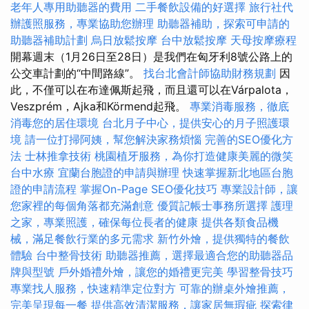
老年人專用助聽器的費用
二手餐飲設備的好選擇
旅行社代
辦護照服務，專業協助您辦理
助聽器補助，探索可申請的
助聽器補助計劃
烏日放鬆按摩
台中放鬆按摩
天母按摩療程
開幕週末（1月26日至28日）是我們在匈牙利8號公路上的
公交車計劃的“中間路線”。
找台北會計師協助財務規劃
因
此，不僅可以在布達佩斯起飛，而且還可以在Várpalota，
Veszprém，Ajka和Körmend起飛。
專業消毒服務，徹底
消毒您的居住環境
台北月子中心，提供安心的月子照護環
境
請一位打掃阿姨，幫您解決家務煩惱
完善的SEO優化方
法
士林推拿技術
桃園植牙服務，為你打造健康美麗的微笑
台中水療
宜蘭台胞證的申請與辦理
快速掌握新北地區台胞
證的申請流程
掌握On-Page SEO優化技巧
專業設計師，讓
您家裡的每個角落都充滿創意
優質記帳士事務所選擇
護理
之家，專業照護，確保每位長者的健康
提供各類食品機
械，滿足餐飲行業的多元需求
新竹外燴，提供獨特的餐飲
體驗
台中整骨技術
助聽器推薦，選擇最適合您的助聽器品
牌與型號
戶外婚禮外燴，讓您的婚禮更完美
學習整骨技巧
專業找人服務，快速精準定位對方
可靠的辦桌外燴推薦，
完美呈現每一餐
提供高效清潔服務，讓家居無瑕疵
探索律