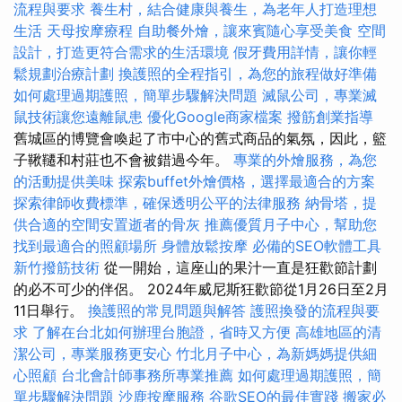
流程與要求
養生村，結合健康與養生，為老年人打造理想
生活
天母按摩療程
自助餐外燴，讓來賓隨心享受美食
空間
設計，打造更符合需求的生活環境
假牙費用詳情，讓你輕
鬆規劃治療計劃
換護照的全程指引，為您的旅程做好準備
如何處理過期護照，簡單步驟解決問題
滅鼠公司，專業滅
鼠技術讓您遠離鼠患
優化Google商家檔案
撥筋創業指導
舊城區的博覽會喚起了市中心的舊式商品的氣氛，因此，籃
子鞦韆和村莊也不會被錯過今年。
專業的外燴服務，為您
的活動提供美味
探索buffet外燴價格，選擇最適合的方案
探索律師收費標準，確保透明公平的法律服務
納骨塔，提
供合適的空間安置逝者的骨灰
推薦優質月子中心，幫助您
找到最適合的照顧場所
身體放鬆按摩
必備的SEO軟體工具
新竹撥筋技術
從一開始，這座山的果汁一直是狂歡節計劃
的必不可少的伴侶。 2024年威尼斯狂歡節從1月26日至2月
11日舉行。
換護照的常見問題與解答
護照換發的流程與要
求
了解在台北如何辦理台胞證，省時又方便
高雄地區的清
潔公司，專業服務更安心
竹北月子中心，為新媽媽提供細
心照顧
台北會計師事務所專業推薦
如何處理過期護照，簡
單步驟解決問題
沙鹿按摩服務
谷歌SEO的最佳實踐
搬家必