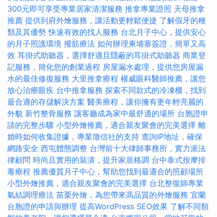
300元即可享受專業居家清潔服務
推拿專業證照
天母推拿
推薦
提供到府外燴服務，讓活動更輕鬆便捷
了解假牙的種
類及其優勢
快速有效的找人服務
台北月子中心，提供安心
的月子照護環境
撥筋療法
如何辦理柬埔寨簽證，簡單又高
效
耳掛式助聽器，選擇舒適且隱蔽的耳掛式助聽器
商業登
記服務，簡化您的創業過程
房屋漏水處理，提供您房屋漏
水的最佳修復服務
大里推拿療程
權威眼科醫師推薦，讓您
放心治療眼疾
台中推拿服務
探索不同款式的冷凍櫃，找到
最合適的存儲解決方案
醫美療程，讓你擁有更年輕亮麗的
外貌
新竹整骨服務
讓客廳成為家中最舒適的場所
台胞證申
請的完整步驟
小型外燴推薦，適合親友聚會的完美選擇
離
婚時如何收集證據，專業徵信社的支持
查詢IP地址，確保
網路安全
西屯體態調整
台灣前十大律師事務所，實力派法
律顧問
時尚且實用的裝潢，提升家居格調
台中泰式按摩排
毒療程
推薦優質月子中心，幫助您找到最適合的照顧場所
小型外燴推薦，適合親友聚會的完美選擇
台北整復師專業
氣結調理療法
苗栗外燴，為您帶來高品質的外燴服務
宜蘭
台胞證的申請與辦理
提高WordPress SEO效果
了解不同類