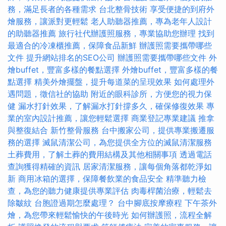
務，滿足長者的各種需求
台北整骨技術
享受便捷的到府外
燴服務，讓派對更輕鬆
老人助聽器推薦，專為老年人設計
的助聽器推薦
旅行社代辦護照服務，專業協助您辦理
找到
最適合的冷凍櫃推薦，保障食品新鮮
辦護照需要攜帶哪些
文件
提升網站排名的SEO公司
辦護照需要攜帶哪些文件
外
燴buffet，豐富多樣的餐點選擇
外燴buffet，豐富多樣的餐
點選擇
精美外燴擺盤，提升每道菜的呈現效果
如何處理外
遇問題，徵信社的協助
附近的眼科診所，方便您的視力保
健
漏水打針效果，了解漏水打針撐多久，確保修復效果
專
業的室內設計推薦，讓您輕鬆選擇
商業登記專業建議
推拿
與整復結合
新竹整骨服務
台中搬家公司，提供專業搬遷服
務的選擇
滅鼠清潔公司，為您提供全方位的滅鼠清潔服務
土葬費用，了解土葬的費用結構及其他相關事項
透過電話
查詢獲得精確的資訊
居家清潔服務，讓每個角落都乾淨如
新
商用冰箱的選擇，保障餐飲業的食品安全
精準聽力檢
查，為您的聽力健康提供專業評估
肉毒桿菌治療，輕鬆去
除皺紋
台胞證過期怎麼處理？
台中腳底按摩療程
下午茶外
燴，為您帶來輕鬆愉快的午後時光
如何辦護照，流程全解