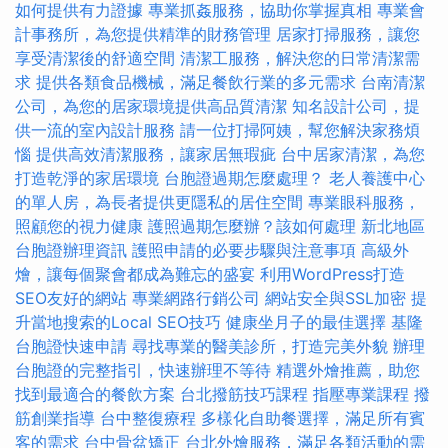
如何提供有力證據
專業抓姦服務，協助你掌握真相
專業會
計事務所，為您提供精準的財務管理
居家打掃服務，讓您
享受清潔後的舒適空間
清潔工服務，解決您的日常清潔需
求
提供各類食品機械，滿足餐飲行業的多元需求
台南清潔
公司，為您的居家環境提供高品質清潔
知名設計公司，提
供一流的室內設計服務
請一位打掃阿姨，幫您解決家務煩
惱
提供高效清潔服務，讓家居無瑕疵
台中居家清潔，為您
打造乾淨的家居環境
台胞證過期怎麼處理？
老人養護中心
的單人房，為長者提供更隱私的居住空間
專業眼科服務，
照顧您的視力健康
護照過期怎麼辦？該如何處理
新北地區
台胞證辦理資訊
護照申請的必要步驟與注意事項
高級外
燴，讓每個聚會都成為難忘的盛宴
利用WordPress打造
SEO友好的網站
專業網路行銷公司
網站安全與SSL加密
提
升當地搜索的Local SEO技巧
健康坐月子的最佳選擇
基隆
台胞證快速申請
尋找專業的醫美診所，打造完美外貌
辦理
台胞證的完整指引，快速辦理不等待
精選外燴推薦，助您
找到最適合的餐飲方案
台北撥筋技巧課程
指壓專業課程
撥
筋創業指導
台中整復療程
多樣化自助餐選擇，滿足所有賓
客的需求
台中骨盆矯正
台北外燴服務，滿足各類活動的需