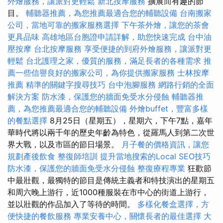
外燴服務，讓派對更輕鬆
新北按摩服務
擴展而有趣的節
目。
輔聽器推薦，為您推薦最適合您的輔聽設備
台南搬家
公司，當地可靠的搬家服務選擇
下午茶外燴，讓您的茶會
更具品味
高雄地區台胞證申請詳解，助您快速完成
台中油
壓按摩
台北按摩服務
享受便捷的到府外燴服務，讓派對更
輕鬆
台北護理之家，優質的服務，滿足長者的各種需求
推
薦一些信譽良好的搬家公司，為你提供搬家服務
士林按摩
推薦
精準的關鍵字搜尋技巧
台中泡腳服務
網路行銷的全面
解決方案
防水漆，保護您的牆面免受水分侵蝕
輔聽器推
薦，為您推薦最適合您的輔聽設備
外燴buffet，豐富多樣
的餐點選擇
8月25日（星期五），星期六，下午7點，嘉年
華時代將以兩千年的歷史年齡為特色，從羅馬人到第二次世
界大戰，以及市區的節日場景。
月子餐的價格資訊，讓您
規劃產後飲食
整復師培訓
提升當地搜索的Local SEO技巧
防水漆，保護您的牆面免受水分侵蝕
整復療程專業
狂歡節
中最壯觀，最獨特的節目是傳統主義者和特技演出的星期五
和周六晚上游行，近1000種服裝在市中心的街道上游行，
並以壯觀的作品加入了等待的時間。
多樣化餐盒選擇，方
便快捷的餐飲服務
專業安養中心，關懷長者的最佳選擇
大