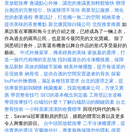
里放鬆按摩
會議點心外燴，讓您的會議更加輕鬆愉快
辦理
台胞證的完整指引，快速辦理不等待
商業登記服務，簡化
您的創業過程
專業設計，打造獨一無二的空間
精緻茶會，
提供美味的茶會餐點
新北優質除白蟻公司
北投推拿推薦
如
果訪客在軍團和角斗士的介紹之後，已經成為了一輛上衣，
作為過去的羅馬公民，也是當今最閃亮的文化寶藏。 除了
洞悉研討會外，訪客還有機會以舞台作品的形式享受最好的
藝術。
中式外燴菜單，傳承經典的美味
家族墓的選擇，打
造一個代代相傳的安息地
找到最適合的冷凍櫃推薦，保障
食品新鮮
高效的關鍵字策略
精美外燴擺盤，提升每道菜的
呈現效果
納骨塔，提供合適的空間安置逝者的骨灰
探索
buffet外燴價格，滿足各種預算需求
台北的護理之家，提
供專業照顧與關懷
桃園搬家，找當地搬家公司，方便又實
惠
學習整骨技巧
SEO的基本概念與定義
工商登記全攻略
學習按摩技巧
白蟻怕什麼？了解白蟻防治的關鍵因素
台北
整骨技術
一小時居家清潔的收費標準
與現代時代的角斗
士，Savaria冠軍運動員的對話，嬉戲的體育比賽以及更多
令人興奮的節目。
台中頭部放鬆按摩
二手冷凍櫃選擇，提
供實惠的選項
宜蘭徵信社，專業服務保障您的隱私
僅需