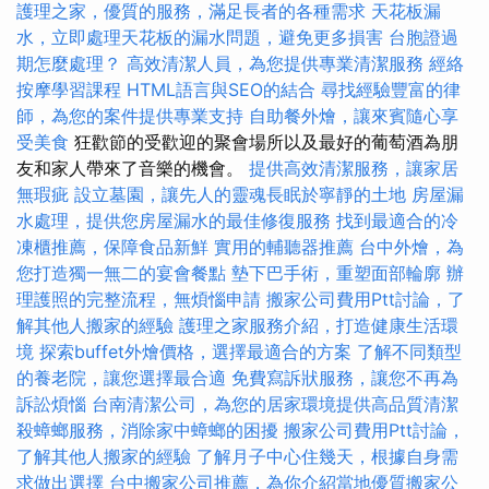
護理之家，優質的服務，滿足長者的各種需求
天花板漏
水，立即處理天花板的漏水問題，避免更多損害
台胞證過
期怎麼處理？
高效清潔人員，為您提供專業清潔服務
經絡
按摩學習課程
HTML語言與SEO的結合
尋找經驗豐富的律
師，為您的案件提供專業支持
自助餐外燴，讓來賓隨心享
受美食
狂歡節的受歡迎的聚會場所以及最好的葡萄酒為朋
友和家人帶來了音樂的機會。
提供高效清潔服務，讓家居
無瑕疵
設立墓園，讓先人的靈魂長眠於寧靜的土地
房屋漏
水處理，提供您房屋漏水的最佳修復服務
找到最適合的冷
凍櫃推薦，保障食品新鮮
實用的輔聽器推薦
台中外燴，為
您打造獨一無二的宴會餐點
墊下巴手術，重塑面部輪廓
辦
理護照的完整流程，無煩惱申請
搬家公司費用Ptt討論，了
解其他人搬家的經驗
護理之家服務介紹，打造健康生活環
境
探索buffet外燴價格，選擇最適合的方案
了解不同類型
的養老院，讓您選擇最合適
免費寫訴狀服務，讓您不再為
訴訟煩惱
台南清潔公司，為您的居家環境提供高品質清潔
殺蟑螂服務，消除家中蟑螂的困擾
搬家公司費用Ptt討論，
了解其他人搬家的經驗
了解月子中心住幾天，根據自身需
求做出選擇
台中搬家公司推薦，為你介紹當地優質搬家公