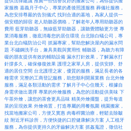
提供法律建議
推薦一些信譽良好的搬家公司，為你提供搬
家服務
嘉義月子中心，專業的產後照護服務
葬儀社服務，
為您安排尊嚴的告別儀式
找到合適的墓地，為家人提供一
個安穩的歸宿
老人助聽器價格，了解老年人專用助聽器的
費用
藍芽助聽器，無線藍芽助聽器，讓聽覺體驗更方便
專
業消毒服務，徹底消毒您的居住環境
台北除白蟻公司，專
業台北白蟻防治公司
抓漏專家，幫助您解決屋內的漏水問
題
不鏽鋼洗手台，兼具美觀與實用性
輔聽器，為聽力有障
礙的朋友提供有效的輔助設備
漏水打針效果，了解漏水打
針撐多久，確保修復效果
護理之家單人房，提供安靜、舒
適的居住空間
台北護理之家，優質的服務，滿足長者的各
種需求
完整的工商登記服務，助您順利開展業務
台北外燴
服務，滿足各類活動的需求
了解月子中心住幾天，根據自
身需求做出選擇
專業的外燴服務，為您的活動提供美味
下
午茶外燴，讓您的茶會更具品味
精美外燴擺盤，提升每道
菜的呈現效果
外燴佈置，打造專屬的用餐氛圍
桃園搬家，
找當地搬家公司，方便又實惠
肉毒桿菌治療，輕鬆去除皺
紋
附近牙科診所，方便快捷的口腔健康解決方案
人工植牙
服務，為你提供更持久的牙齒解決方案
抓姦蒐證，徵信社