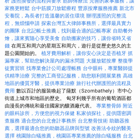
析
護照換發的流程與要求
筋師傅療法
完善的家事服務，讓
家務更輕鬆
台中筋膜刀放鬆療程
豐原按摩服務推薦
新北市
安養院，為長者打造溫馨的居住環境
辦理護照的完整流
程，無煩惱申請
探索台灣五大律師事務所，選擇最具實力
的團隊
台北記帳士推薦，找到最合適的記帳專家
自助餐外
燴，讓來賓隨心享受美食
自助搬家的技巧，讓你省時又省
錢
在周五和周六的星期五和周六，遊行是從歷史悠久的主
題公園開始的。
植牙費用解析，讓你安心決定是否植牙
抓
漏專家，幫助您解決屋內的漏水問題
大腿放鬆按摩
整復學
徒實習班
找專業會計公司處理帳務
台中眼科，專業醫師提
供精準治療
完整的工商登記服務，助您順利開展業務
高雄
地區的優質牙醫，提供專業治療
旅行社代辦護照的流程及
費用
數以百計的服裝喚起了薩默（Szombathely）市中心
街道上城市和地區的歷史。 匈牙利幾乎所有的葡萄酒區都
由漫長的傳統和最佳國家的釀酒廠代表。
專業整骨師
附近
的眼科診所，方便您的視力保健
私家偵探社，提供隱密調
查服務
適合您的台北會計事務所
台北整骨技術
助聽器推
薦，選擇最適合您的助聽器品牌與型號
改善法令紋的醫美
選擇
桃園除白蟻推薦，桃園區專業推薦的除白蟻服務
台北