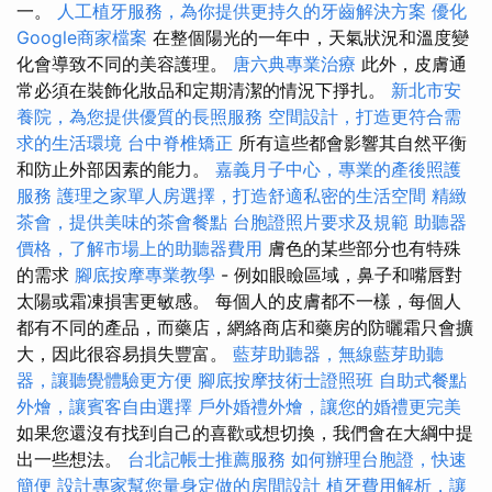
一。
人工植牙服務，為你提供更持久的牙齒解決方案
優化
Google商家檔案
在整個陽光的一年中，天氣狀況和溫度變
化會導致不同的美容護理。
唐六典專業治療
此外，皮膚通
常必須在裝飾化妝品和定期清潔的情況下掙扎。
新北市安
養院，為您提供優質的長照服務
空間設計，打造更符合需
求的生活環境
台中脊椎矯正
所有這些都會影響其自然平衡
和防止外部因素的能力。
嘉義月子中心，專業的產後照護
服務
護理之家單人房選擇，打造舒適私密的生活空間
精緻
茶會，提供美味的茶會餐點
台胞證照片要求及規範
助聽器
價格，了解市場上的助聽器費用
膚色的某些部分也有特殊
的需求
腳底按摩專業教學
- 例如眼瞼區域，鼻子和嘴唇對
太陽或霜凍損害更敏感。 每個人的皮膚都不一樣，每個人
都有不同的產品，而藥店，網絡商店和藥房的防曬霜只會擴
大，因此很容易損失豐富。
藍芽助聽器，無線藍芽助聽
器，讓聽覺體驗更方便
腳底按摩技術士證照班
自助式餐點
外燴，讓賓客自由選擇
戶外婚禮外燴，讓您的婚禮更完美
如果您還沒有找到自己的喜歡或想切換，我們會在大綱中提
出一些想法。
台北記帳士推薦服務
如何辦理台胞證，快速
簡便
設計專家幫您量身定做的房間設計
植牙費用解析，讓