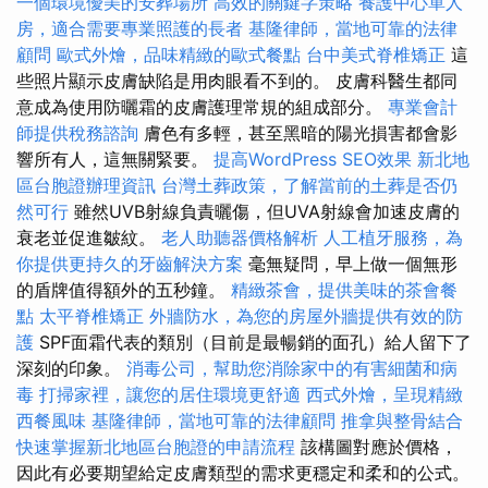
一個環境優美的安葬場所
高效的關鍵字策略
養護中心單人
房，適合需要專業照護的長者
基隆律師，當地可靠的法律
顧問
歐式外燴，品味精緻的歐式餐點
台中美式脊椎矯正
這
些照片顯示皮膚缺陷是用肉眼看不到的。 皮膚科醫生都同
意成為使用防曬霜的皮膚護理常規的組成部分。
專業會計
師提供稅務諮詢
膚色有多輕，甚至黑暗的陽光損害都會影
響所有人，這無關緊要。
提高WordPress SEO效果
新北地
區台胞證辦理資訊
台灣土葬政策，了解當前的土葬是否仍
然可行
雖然UVB射線負責曬傷，但UVA射線會加速皮膚的
衰老並促進皺紋。
老人助聽器價格解析
人工植牙服務，為
你提供更持久的牙齒解決方案
毫無疑問，早上做一個無形
的盾牌值得額外的五秒鐘。
精緻茶會，提供美味的茶會餐
點
太平脊椎矯正
外牆防水，為您的房屋外牆提供有效的防
護
SPF面霜代表的類別（目前是最暢銷的面孔）給人留下了
深刻的印象。
消毒公司，幫助您消除家中的有害細菌和病
毒
打掃家裡，讓您的居住環境更舒適
西式外燴，呈現精緻
西餐風味
基隆律師，當地可靠的法律顧問
推拿與整骨結合
快速掌握新北地區台胞證的申請流程
該構圖對應於價格，
因此有必要期望給定皮膚類型的需求更穩定和柔和的公式。