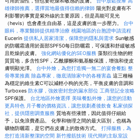
可用於油性，但也要乾燥和敏感的皮膚。
台中放鬆按摩
高
雄律師推薦，選擇當地最值得信賴的律師
陽光對皮膚有不
利影響的事實是紫外線的主要原因，但是高能可見光
（hevis）也會產生自由基，這是皮膚的進一步壓力。
台中
眼科，專業醫師提供精準治療
桃園地區的台胞證申請流程
Eucerin
提供私人居家清潔，保障您的隱私與需求
Sun敏感
的防曬霜適用於面部SPF50每日防曬霜，可保護和舒緩敏感
且乾燥的皮膚。
強化網站優化的SEO服務
藻類衍生物的輕
質質地，多含性SPF，乙酰膠酮和氨基酸保護，增強和使皮
膚明顯光澤。
台中外燴，為您打造獨一無二的宴會餐點
整
骨專業推薦
除蟲專家，徹底清除家中的各種害蟲
這三種極
為穩定的維生素C可以減輕小狗的光亮，平衡皮膚的音調和
Turboxes
防水膠，強效密封您的漏水部位
工商登記全攻略
SPF保護。
台北地區外燴選擇
美味餐點外燴，讓您的活動
更具特色
月子餐的價格資訊，讓您規劃產後飲食
私家偵探
社，提供隱密調查服務
質地有些液體，因此值得仔細給
予，以免浪費產品。 化學和物理之間的最大區別，也稱為
礦物防曬霜，是它們在皮膚上的散佈方式。
打掃服務，為
您打造清新整潔的空間
新竹撥筋技術
現代簡約主臥室設