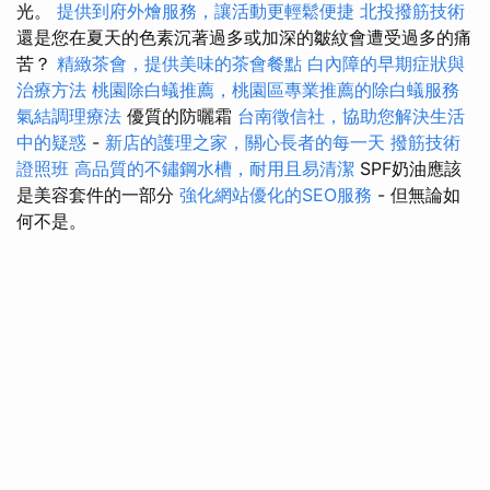
光。
提供到府外燴服務，讓活動更輕鬆便捷
北投撥筋技術
還是您在夏天的色素沉著過多或加深的皺紋會遭受過多的痛
苦？
精緻茶會，提供美味的茶會餐點
白內障的早期症狀與
治療方法
桃園除白蟻推薦，桃園區專業推薦的除白蟻服務
氣結調理療法
優質的防曬霜
台南徵信社，協助您解決生活
中的疑惑
-
新店的護理之家，關心長者的每一天
撥筋技術
證照班
高品質的不鏽鋼水槽，耐用且易清潔
SPF奶油應該
是美容套件的一部分
強化網站優化的SEO服務
- 但無論如
何不是。