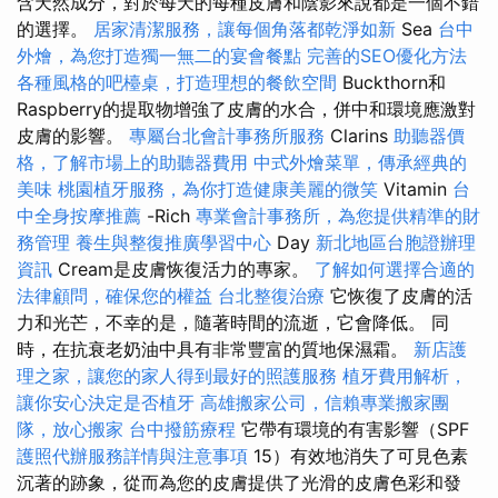
含天然成分，對於每天的每種皮膚和陰影來說都是一個不錯
的選擇。
居家清潔服務，讓每個角落都乾淨如新
Sea
台中
外燴，為您打造獨一無二的宴會餐點
完善的SEO優化方法
各種風格的吧檯桌，打造理想的餐飲空間
Buckthorn和
Raspberry的提取物增強了皮膚的水合，併中和環境應激對
皮膚的影響。
專屬台北會計事務所服務
Clarins
助聽器價
格，了解市場上的助聽器費用
中式外燴菜單，傳承經典的
美味
桃園植牙服務，為你打造健康美麗的微笑
Vitamin
台
中全身按摩推薦
-Rich
專業會計事務所，為您提供精準的財
務管理
養生與整復推廣學習中心
Day
新北地區台胞證辦理
資訊
Cream是皮膚恢復活力的專家。
了解如何選擇合適的
法律顧問，確保您的權益
台北整復治療
它恢復了皮膚的活
力和光芒，不幸的是，隨著時間的流逝，它會降低。 同
時，在抗衰老奶油中具有非常豐富的質地保濕霜。
新店護
理之家，讓您的家人得到最好的照護服務
植牙費用解析，
讓你安心決定是否植牙
高雄搬家公司，信賴專業搬家團
隊，放心搬家
台中撥筋療程
它帶有環境的有害影響（SPF
護照代辦服務詳情與注意事項
15）有效地消失了可見色素
沉著的跡象，從而為您的皮膚提供了光滑的皮膚色彩和發