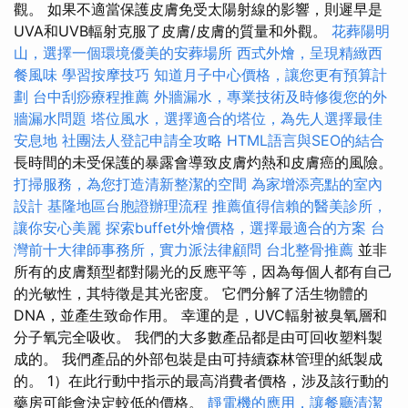
觀。 如果不適當保護皮膚免受太陽射線的影響，則遲早是
UVA和UVB輻射克服了皮膚/皮膚的質量和外觀。
花葬陽明
山，選擇一個環境優美的安葬場所
西式外燴，呈現精緻西
餐風味
學習按摩技巧
知道月子中心價格，讓您更有預算計
劃
台中刮痧療程推薦
外牆漏水，專業技術及時修復您的外
牆漏水問題
塔位風水，選擇適合的塔位，為先人選擇最佳
安息地
社團法人登記申請全攻略
HTML語言與SEO的結合
長時間的未受保護的暴露會導致皮膚灼熱和皮膚癌的風險。
打掃服務，為您打造清新整潔的空間
為家增添亮點的室內
設計
基隆地區台胞證辦理流程
推薦值得信賴的醫美診所，
讓你安心美麗
探索buffet外燴價格，選擇最適合的方案
台
灣前十大律師事務所，實力派法律顧問
台北整骨推薦
並非
所有的皮膚類型都對陽光的反應平等，因為每個人都有自己
的光敏性​​，其特徵是其光密度。 它們分解了活生物體的
DNA，並產生致命作用。 幸運的是，UVC輻射被臭氧層和
分子氧完全吸收。 我們的大多數產品都是由可回收塑料製
成的。 我們產品的外部包裝是由可持續森林管理的紙製成
的。 1）在此行動中指示的最高消費者價格，涉及該行動的
藥房可能會決定較低的價格。
靜電機的應用，讓餐廳清潔