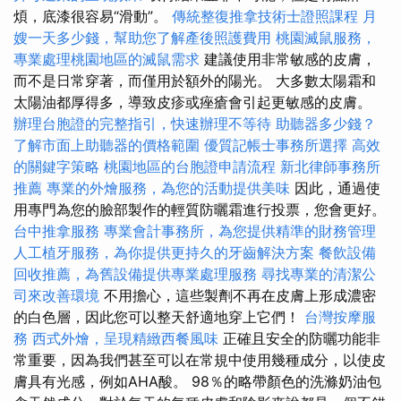
煩，底漆很容易“滑動”。
傳統整復推拿技術士證照課程
月
嫂一天多少錢，幫助您了解產後照護費用
桃園滅鼠服務，
專業處理桃園地區的滅鼠需求
建議使用非常敏感的皮膚，
而不是日常穿著，而僅用於額外的陽光。 大多數太陽霜和
太陽油都厚得多，導致皮疹或痤瘡會引起更敏感的皮膚。
辦理台胞證的完整指引，快速辦理不等待
助聽器多少錢？
了解市面上助聽器的價格範圍
優質記帳士事務所選擇
高效
的關鍵字策略
桃園地區的台胞證申請流程
新北律師事務所
推薦
專業的外燴服務，為您的活動提供美味
因此，通過使
用專門為您的臉部製作的輕質防曬霜進行投票，您會更好。
台中推拿服務
專業會計事務所，為您提供精準的財務管理
人工植牙服務，為你提供更持久的牙齒解決方案
餐飲設備
回收推薦，為舊設備提供專業處理服務
尋找專業的清潔公
司來改善環境
不用擔心，這些製劑不再在皮膚上形成濃密
的白色層，因此您可以整天舒適地穿上它們！
台灣按摩服
務
西式外燴，呈現精緻西餐風味
正確且安全的防曬功能非
常重要，因為我們甚至可以在常規中使用幾種成分，以使皮
膚具有光感，例如AHA酸。 98％的略帶顏色的洗滌奶油包