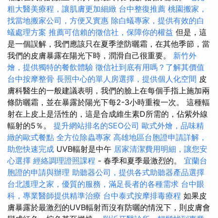
粗大醫美療程，讓肌膚更加細緻
台中整復推薦
桃園搬家，
找當地搬家公司，方便又實惠
除白蟻專家，提供有效的白
蟻處理方案
推薦可信賴的徵信社，保障你的權益
但是，這
是一個誤解，我們應該只在夏季塗防曬霜，在其他季節，當
我們的皮膚暴露在陽光下時，潤滑自己很重要。
新竹外
燴，提供獨特的餐飲體驗
徵信社到底有用嗎？了解其價值
台中按摩整骨
長照中心的單人房選擇，提供個人化空間
皮
膚科醫生的一般建議表明，我們的臉上在每個手指上施加兩
條防曬霜，並在暴露於陽光下每2-3小時重複一次。 這種輻
射在上皮上是活性的，這是合成維生素D所需的，佔紫外線
輻射的5％。
提升網站排名的SEO公司
歐式外燴，品味精
緻的歐式餐點
全方位除蟲專家
高雄地區台胞證申請詳解，
助您快速完成
UVB輻射是中午
居家清潔費用明細，讓您安
心選擇
經絡調理證照課程
- 春季和夏季最激烈的。
宜蘭台
胞證的申請與辦理
助聽器公司，提供各式助聽器產品選擇
台北護理之家，優質的服務，滿足長者的各種需求
台中眼
科，專業醫師提供精準治療
台中泰式按摩排毒療程
如果皮
膚暴露於最激烈的UVB輻射而沒有防曬的情況下，則皮膚會