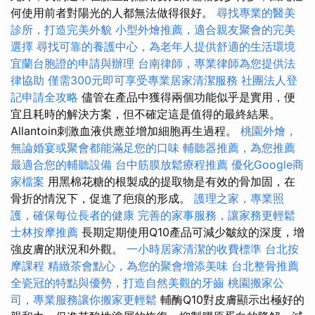
何使用前者對陽光的人都無法做得很好。
尋找專業的醫美
診所，打造完美外貌
小型外燴推薦，適合親友聚會的完美
選擇
尋找可靠的養護中心，為老年人提供舒適的生活環境
宜蘭台胞證的申請與辦理
台南律師，專業律師為您提供法
律協助
僅需300元即可享受專業居家清潔服務
社團法人登
記申請全攻略
儘管在產品中獲得兩個功能似乎是實用，便
宜且耗時的解決方案，但不確定這是值得的最終結果。
Allantoin刺激血液供應並增加細胞再生過程。
桃園外燴，
無論婚宴或聚會都能滿足您的口味
輔聽器推薦，為您推薦
最適合您的輔聽設備
台中筋膜放鬆療程推薦
優化Google商
家檔案
用黑棉花糖的根製成的提取物是有效的骨加固，在
骨折的情況下，促進了疤痕的形成。
護理之家，專業照
護，確保每位長者的健康
完善的家事服務，讓家務更輕鬆
士林按摩推薦
長期定期使用Q10產品可減少皺紋的深度，增
強皮膚的狀況和外觀。
一小時居家清潔的收費標準
台北按
摩課程
精緻茶會點心，為您的聚會增添美味
台北整骨推薦
全瓷冠的特點與優勢，打造自然美觀的牙齒
桃園搬家公
司，專業服務讓你搬家更輕鬆
輔酶Q10對皮膚顯示出極好的