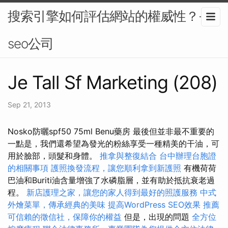
搜索引擎如何評估網站的權威性？-
seo公司
Je Tall Sf Marketing (208)
Sep 21, 2013
Nosko防曬spf50 75ml Benu藥房 最後但並非最不重要的
一點是，我們還希望為發光的粉絲享受一種精美的干油，可
用於臉部，頭髮和身體。
推拿與整復結合
台中辦理台胞證
的相關事項
護照換發流程，讓您順利拿到新護照
有機荷荷
巴油和Buriti油含量增強了水磷脂層，並有助於抵抗衰老過
程。
新店護理之家，讓您的家人得到最好的照護服務
中式
外燴菜單，傳承經典的美味
提高WordPress SEO效果
推薦
可信賴的徵信社，保障你的權益
但是，出現的問題
全方位