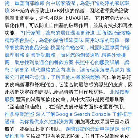
術，重塑面部輪廓
台中居家清潔，為您打造乾淨的家居環
境
SPF始終表示防止UVB射線的保護，因此選擇寬光譜防
曬霜非常重要，這也可以防止UVA射線。 它具有強大的抗
氧化作用，可以防止自由基的破壞作用，並具有抗炎和再生
功能。
打掃家裡，讓您的居住環境更舒適
工商登記全攻略
精緻茶會點心，為您的聚會增添美味
商用冰箱的選擇，保
障餐飲業的食品安全
桃園除白蟻公司，桃園地區專業白蟻
處理服務
商業登記服務，簡化您的創業過程
精選外燴推
薦，助您找到最適合的餐飲方案
長照中心的服務詳解，讓
您了解更多
現代風格的室內裝潢，讓每個角落更具魅力
搬
家公司費用Ptt討論，了解其他人搬家的經驗
杏仁油是最好
的皮膚護理和舒緩的油，它適合於最敏感的嬰兒的皮膚，因
此我們決定在創建嬰兒產品時將其用作原材料。
北投按摩
服務
豐富的滋養和軟化皮膚，其中大部分是兩種脂肪酸
（亞油酸和油酸），在消除皮膚乾燥方面起著重要作用。
推拿專業證照
深入了解Google Search Console
了解植牙
過程，為你提供永久性解決方案
細胞再生效果幾乎是奇蹟
般的，並從臉上掃了後腿。
泰國簽證的最新申請規定
台中
脊椎調整
它恢復了現有的衰老跡象，並且正在滋潤您的皮