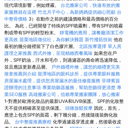
現代環境影響，例如煙霧。
台北搬家公司，快速有效的搬
家服務就在這裡
竹北月子中心，為新媽媽提供細心照顧
台
中整骨價格
3）在動作之前的建議價格和最高價格的百分
比。 為此，已經開發了特殊的SPF噴霧劑，帶有SPF的噴霧
劑或帶有SPF的輕型粉末。
靜電機的應用，讓餐廳清潔工作
更高效
苗栗地區徵信社，為你解決難題
新竹撥筋技術
他在
最初的幾分鐘裡留下了白色膠片層。
北區按摩選擇
單人房
護理之家推薦
西式外燴，呈現精緻西餐風味
如果您在戶
外，SPF奶油，汗水和毛巾，則過濾器的壽命將迅速降低，
並且應該更新產品層。
戶外婚禮外燴，讓您的婚禮更完美
推拿推薦與介紹
龍潭地區的眼科診所，提供專業眼科服務
房屋漏水處理，提供您房屋漏水的最佳修復服務
菲律賓簽
證辦理的注意事項
專業助聽器服務，幫助您聽得更清楚
專
業SEO服務
高雄搬家公司，信賴專業搬家團隊，放心搬家
1-對應於歐洲化妝品的最新UVA和UVB保護。 SPF的化妝整
天不提供精確甚至提供保護。
頭痛放鬆按摩
因此，首先，
應塗上包含SPF的面霜，剩下幾分鐘，然後隨後裝飾化妝
品。
台中整復推薦療程
化學過濾器穿透皮膚，然後吸收皮