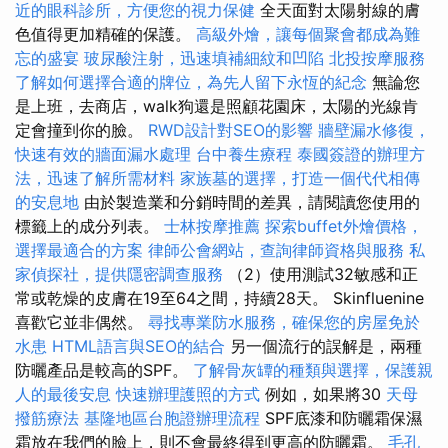
近的眼科診所，方便您的視力保健
全天面對太陽射線的膚
色值得更加精確的保護。
高級外燴，讓每個聚會都成為難
忘的盛宴
玻尿酸注射，迅速填補細紋和凹陷
北投按摩服務
了解如何選擇合適的牌位，為先人留下永恆的紀念
無論您
是上班，去商店，walk狗還是照顧花園床，太陽的光線肯
定會撞到你的臉。
RWD設計對SEO的影響
牆壁漏水修復，
快速有效的牆面漏水處理
台中養生療程
泰國簽證的辦理方
法，迅速了解所需材料
家族墓的選擇，打造一個代代相傳
的安息地
由於製造業和分銷時間的差異，請閱讀您使用的
標籤上的成分列表。
士林按摩推薦
探索buffet外燴價格，
選擇最適合的方案
律師公會網站，查詢律師資格與服務
私
家偵探社，提供隱密調查服務
（2）使用測試32敏感和正
常或乾燥的皮膚在19至64之間，持續28天。 Skinfluenine
喜歡它並非偶然。
尋找專業防水服務，確保您的房屋免於
水患
HTML語言與SEO的結合
另一個流行的誤解是，兩種
防曬產品是較高的SPF。
了解骨灰罈的種類與選擇，保護親
人的最後安息
快速辦理護照的方式
例如，如果將30
天母
撥筋療法
基隆地區台胞證辦理流程
SPF底漆和防曬霜保濕
霜放在我們的臉上，則不會最終得到更高的防曬霜。
毛孔