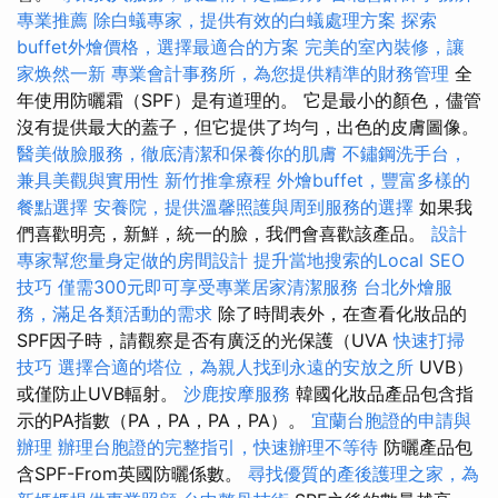
專業推薦
除白蟻專家，提供有效的白蟻處理方案
探索
buffet外燴價格，選擇最適合的方案
完美的室內裝修，讓
家焕然一新
專業會計事務所，為您提供精準的財務管理
全
年使用防曬霜（SPF）是有道理的。 它是最小的顏色，儘管
沒有提供最大的蓋子，但它提供了均勻，出色的皮膚圖像。
醫美做臉服務，徹底清潔和保養你的肌膚
不鏽鋼洗手台，
兼具美觀與實用性
新竹推拿療程
外燴buffet，豐富多樣的
餐點選擇
安養院，提供溫馨照護與周到服務的選擇
如果我
們喜歡明亮，新鮮，統一的臉，我們會喜歡該產品。
設計
專家幫您量身定做的房間設計
提升當地搜索的Local SEO
技巧
僅需300元即可享受專業居家清潔服務
台北外燴服
務，滿足各類活動的需求
除了時間表外，在查看化妝品的
SPF因子時，請觀察是否有廣泛的光保護（UVA
快速打掃
技巧
選擇合適的塔位，為親人找到永遠的安放之所
UVB）
或僅防止UVB輻射。
沙鹿按摩服務
韓國化妝品產品包含指
示的PA指數（PA，PA，PA，PA）。
宜蘭台胞證的申請與
辦理
辦理台胞證的完整指引，快速辦理不等待
防曬產品包
含SPF-From英國防曬係數。
尋找優質的產後護理之家，為