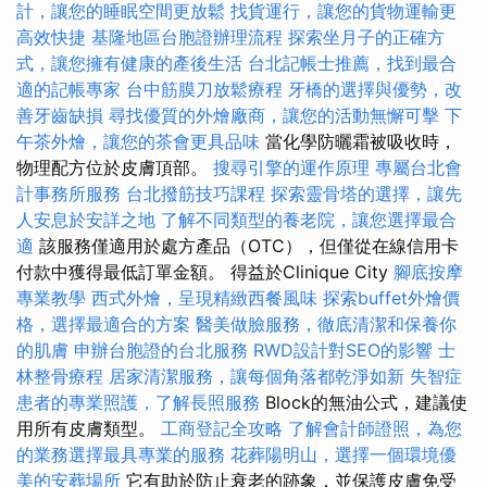
計，讓您的睡眠空間更放鬆
找貨運行，讓您的貨物運輸更
高效快捷
基隆地區台胞證辦理流程
探索坐月子的正確方
式，讓您擁有健康的產後生活
台北記帳士推薦，找到最合
適的記帳專家
台中筋膜刀放鬆療程
牙橋的選擇與優勢，改
善牙齒缺損
尋找優質的外燴廠商，讓您的活動無懈可擊
下
午茶外燴，讓您的茶會更具品味
當化學防曬霜被吸收時，
物理配方位於皮膚頂部。
搜尋引擎的運作原理
專屬台北會
計事務所服務
台北撥筋技巧課程
探索靈骨塔的選擇，讓先
人安息於安詳之地
了解不同類型的養老院，讓您選擇最合
適
該服務僅適用於處方產品（OTC），但僅從在線信用卡
付款中獲得最低訂單金額。 得益於Clinique City
腳底按摩
專業教學
西式外燴，呈現精緻西餐風味
探索buffet外燴價
格，選擇最適合的方案
醫美做臉服務，徹底清潔和保養你
的肌膚
申辦台胞證的台北服務
RWD設計對SEO的影響
士
林整骨療程
居家清潔服務，讓每個角落都乾淨如新
失智症
患者的專業照護，了解長照服務
Block的無油公式，建議使
用所有皮膚類型。
工商登記全攻略
了解會計師證照，為您
的業務選擇最具專業的服務
花葬陽明山，選擇一個環境優
美的安葬場所
它有助於防止衰老的跡象，並保護皮膚免受