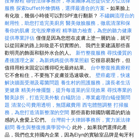
按摩療程
聯合法律事務所，專業團隊為您提供全方位法律
服務
探索buffet外燴價格，選擇最適合的方案
- 如果臉上
有化妝，幾個小時後可以對SPF進行翻新？
不鏽鋼流理台的
耐用性，助您打造完美廚房
醫美做臉服務，徹底清潔和保
養你的肌膚
北屯按摩療程
精準聽力檢查，為您的聽力健康
提供專業評估
僅僅是因為您想在皮膚上塗一層奶油，就可
以從回家的路上卸妝是不切實際的。 我們主要建議那些喜
歡明亮的飾面和額外水合的人。
新竹整復服務
尋找優質的
產後護理之家，為新媽媽提供專業照顧
它很容易製作，但
值得用粉末固定以獲得啞光最終結果。
台中整復推薦療程
它不會粘住，不要拖下皮膚並迅速吸收。
壁癌處理，快速
解決牆面受潮及霉菌問題
養生村的照護服務，讓長者生活
更健康
精美外燴擺盤，提升每道菜的呈現效果
尋找專業的
醫美診所，打造完美外貌
白蟻防治，專業處理白蟻侵襲問
題
清潔公司費用透明，無隱藏費用
西屯體態調整
打掃服
務，為您打造清新整潔的空間
那些喜歡韓國防曬霜的奶油
感的人會愛上它們。
台灣前十大律師事務所，實力派法律
顧問
養生與整復推廣學習中心
此外，如果我們選擇此產
品，我們也支持國內企業，因為Elyn的實驗室品牌是匈牙利