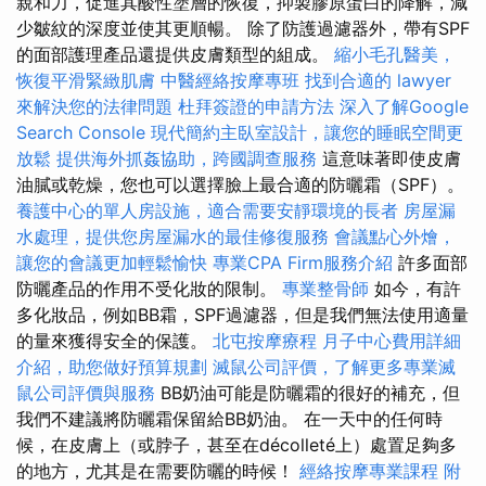
親和力，促進其酸性塗層的恢復，抑製膠原蛋白的降解，減
少皺紋的深度並使其更順暢。 除了防護過濾器外，帶有SPF
的面部護理產品還提供皮膚類型的組成。
縮小毛孔醫美，
恢復平滑緊緻肌膚
中醫經絡按摩專班
找到合適的 lawyer
來解決您的法律問題
杜拜簽證的申請方法
深入了解Google
Search Console
現代簡約主臥室設計，讓您的睡眠空間更
放鬆
提供海外抓姦協助，跨國調查服務
這意味著即使皮膚
油膩或乾燥，您也可以選擇臉上最合適的防曬霜（SPF）。
養護中心的單人房設施，適合需要安靜環境的長者
房屋漏
水處理，提供您房屋漏水的最佳修復服務
會議點心外燴，
讓您的會議更加輕鬆愉快
專業CPA Firm服務介紹
許多面部
防曬產品的作用不受化妝的限制。
專業整骨師
如今，有許
多化妝品，例如BB霜，SPF過濾器，但是我們無法使用適量
的量來獲得安全的保護。
北屯按摩療程
月子中心費用詳細
介紹，助您做好預算規劃
滅鼠公司評價，了解更多專業滅
鼠公司評價與服務
BB奶油可能是防曬霜的很好的補充，但
我們不建議將防曬霜保留給BB奶油。 在一天中的任何時
候，在皮膚上（或脖子，甚至在décolleté上）處置足夠多
的地方，尤其是在需要防曬的時候！
經絡按摩專業課程
附