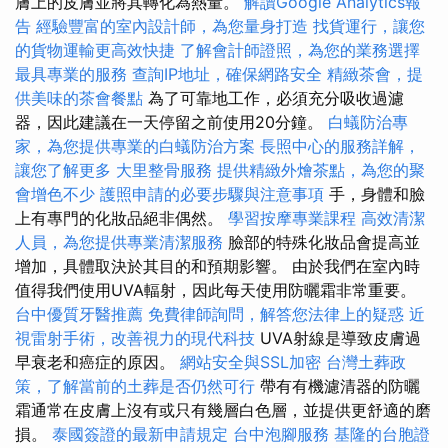
膚上的皮膚並將其轉化為熱量。
解讀Google Analytics報
告
經驗豐富的室內設計師，為您量身打造
找貨運行，讓您
的貨物運輸更高效快捷
了解會計師證照，為您的業務選擇
最具專業的服務
查詢IP地址，確保網路安全
精緻茶會，提
供美味的茶會餐點
為了可靠地工作，必須充分吸收過濾
器，因此建議在一天停留之前使用20分鐘。
白蟻防治專
家，為您提供專業的白蟻防治方案
長照中心的服務詳解，
讓您了解更多
大里整骨服務
提供精緻外燴茶點，為您的聚
會增色不少
護照申請的必要步驟與注意事項
手，身體和臉
上有專門的化妝品絕非偶然。
學習按摩專業課程
高效清潔
人員，為您提供專業清潔服務
臉部的特殊化妝品會提高並
增加，具體取決於其目的和預期影響。 由於我們在室內時
值得我們使用UVA輻射，因此每天使用防曬霜非常重要。
台中優質牙醫推薦
免費律師詢問，解答您法律上的疑惑
近
視雷射手術，改善視力的現代科技
UVA射線是導致皮膚過
早衰老和癌症的原因。
網站安全與SSL加密
台灣土葬政
策，了解當前的土葬是否仍然可行
帶有有機濾清器的防曬
霜通常在皮膚上沒有或只有幾層白色層，並提供更舒適的磨
損。
泰國簽證的最新申請規定
台中泡腳服務
基隆的台胞證