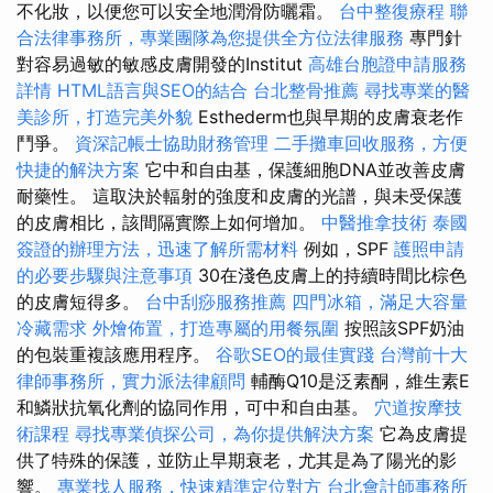
不化妝，以便您可以安全地潤滑防曬霜。
台中整復療程
聯
合法律事務所，專業團隊為您提供全方位法律服務
專門針
對容易過敏的敏感皮膚開發的Institut
高雄台胞證申請服務
詳情
HTML語言與SEO的結合
台北整骨推薦
尋找專業的醫
美診所，打造完美外貌
Esthederm也與早期的皮膚衰老作
鬥爭。
資深記帳士協助財務管理
二手攤車回收服務，方便
快捷的解決方案
它中和自由基，保護細胞DNA並改善皮膚
耐藥性。 這取決於輻射的強度和皮膚的光譜，與未受保護
的皮膚相比，該間隔實際上如何增加。
中醫推拿技術
泰國
簽證的辦理方法，迅速了解所需材料
例如，SPF
護照申請
的必要步驟與注意事項
30在淺色皮膚上的持續時間比棕色
的皮膚短得多。
台中刮痧服務推薦
四門冰箱，滿足大容量
冷藏需求
外燴佈置，打造專屬的用餐氛圍
按照該SPF奶油
的包裝重複該應用程序。
谷歌SEO的最佳實踐
台灣前十大
律師事務所，實力派法律顧問
輔酶Q10是泛素酮，維生素E
和鱗狀抗氧化劑的協同作用，可中和自由基。
穴道按摩技
術課程
尋找專業偵探公司，為你提供解決方案
它為皮膚提
供了特殊的保護，並防止早期衰老，尤其是為了陽光的影
響。
專業找人服務，快速精準定位對方
台北會計師事務所