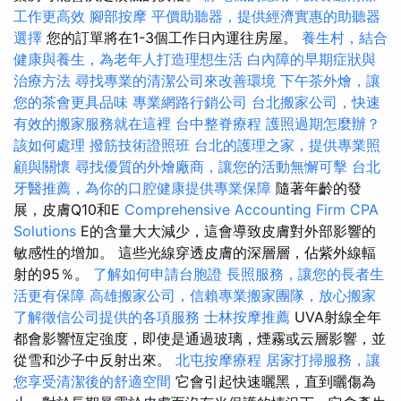
工作更高效
腳部按摩
平價助聽器，提供經濟實惠的助聽器
選擇
您的訂單將在1-3個工作日內運往房屋。
養生村，結合
健康與養生，為老年人打造理想生活
白內障的早期症狀與
治療方法
尋找專業的清潔公司來改善環境
下午茶外燴，讓
您的茶會更具品味
專業網路行銷公司
台北搬家公司，快速
有效的搬家服務就在這裡
台中整脊療程
護照過期怎麼辦？
該如何處理
撥筋技術證照班
台北的護理之家，提供專業照
顧與關懷
尋找優質的外燴廠商，讓您的活動無懈可擊
台北
牙醫推薦，為你的口腔健康提供專業保障
隨著年齡的發
展，皮膚Q10和E
Comprehensive Accounting Firm CPA
Solutions
E的含量大大減少，這會導致皮膚對外部影響的
敏感性的增加。 這些光線穿透皮膚的深層層，佔紫外線輻
射的95％。
了解如何申請台胞證
長照服務，讓您的長者生
活更有保障
高雄搬家公司，信賴專業搬家團隊，放心搬家
了解徵信公司提供的各項服務
士林按摩推薦
UVA射線全年
都會影響恆定強度，即使是通過玻璃，煙霧或云層影響，並
從雪和沙子中反射出來。
北屯按摩療程
居家打掃服務，讓
您享受清潔後的舒適空間
它會引起快速曬黑，直到曬傷為