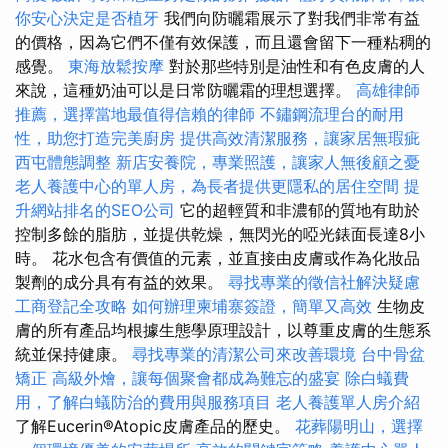
你安心決定是否植牙
我們向防曬霜展示了對我們非常有益
的價格，因為它們不僅有效保護，而且還會留下一種粘稠的
感覺。
東海放鬆按摩
對於那些特別是油性和有色皮膚的人
來說，這種奶油可以是日常防曬霜的理想選擇。
高雄律師
推薦，選擇當地最值得信賴的律師
不鏽鋼流理台的耐用
性，助您打造完美廚房
提供高效清潔服務，讓家居無瑕疵
西屯體態調整
新店安養院，專業照護，讓家人無後顧之憂
老人養護中心的單人房，為長者提供更隱私的居住空間
提
升網站排名的SEO公司
它的超輕質和非濃郁的質地有助於
控制多餘的脂肪，並提供乾燥，無閃光的啞光錶面長達8小
時。 花水包含有價值的元素，並直接由皮膚或作為化妝品
製劑的成分具有有益的效果。
尋找專業的徵信社解決疑慮
工商登記全攻略
如何辦理柬埔寨簽證，簡單又高效
生物皮
膚的所有產品均根據生態學原理設計，以尊重皮膚的生態系
統並保持健康。
尋找專業的清潔公司來改善環境
台中骨盆
矯正
高級外燴，讓每個聚會都成為難忘的盛宴
除白蟻費
用，了解白蟻防治的費用與服務項目
老人養護單人房介紹
了解Eucerin®Atopic皮膚產品的歷史。
花葬陽明山，選擇