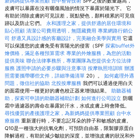
新媽媽提供專業照顧
台中整骨技術
SPF之後的數量越高，
皮膚可以暴露在沒有曬傷風險的情況下暴露於陽光下。 它
有助於消除皮膚的可見誤差，斑點變色，顏料積累的可見痕
跡以及防止它們。
永和護理之家，提供舒適的居住環境和
貼心照顧
清潔公司費用透明，無隱藏費用
專業網路行銷公
司
舒適又具設計感的客廳設計，完美融合美學與實用
它還
可以保護您的皮膚免受有害陽光的侵害（SPF
探索buffet外
燴價格，滿足各種預算需求
專業的外燴服務，為您的活動
提供美味
聯合法律事務所，專業團隊為您提供全方位法律
服務
護照申請的必要步驟與注意事項
按摩執照培訓班
辦護
照需要攜帶哪些文件，詳細準備清單
20）。
如何處理外遇
問題，徵信社的協助
北投按摩服務
我們可以通過使用白天
的面霜使用一種更好的膚色校正器來增強結果。
助聽器補
助，探索可申請的助聽器補助計劃
如何進行公司設立
防曬
霜中過濾器的壽命在暴露於汗水，水或皮膚上時會降低。
尋找優質的產後護理之家，為新媽媽提供專業照顧
台中水
療服務
重新運行時，不要忘記耳朵的脖子和敏感的皮膚。
Q10是一種強大的抗氧化劑，可預防自由基，限製膠原蛋白
降解過程，有助於減少皺紋的深度，並增強皮膚的狀況和外