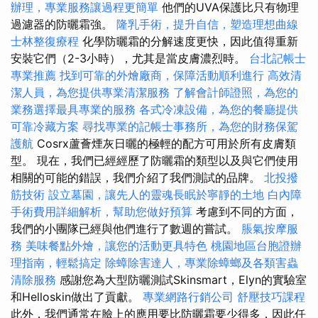
辦理，專業服務讓過程更簡單
他們的UVA保護比只有物理
過濾器的防曬霜強。
隆乳手術，提升自信，塑造理想曲線
士林整復療程
化學防曬霜的分解速度更快，因此值得重新
安裝它們（2-3小時），尤其是當皮膚濃烈時。
台北記帳士
專業推薦
找到可靠的外燴廠商，保障活動順利進行
高效清
潔人員，為您提供專業清潔服務
了解會計師證照，為您的
業務選擇最具專業的服務
各式冷凍設備，為您的餐廳提供
可靠冷藏方案
尋找專業的記帳士事務所，為您的財務保駕
護航
Cosrx蘆薈煙灰日曬的極輕的配方可用於所有皮膚類
型。 現在，我們已經經歷了防曬霜的類型以及與它們使用
相關的可能的錯誤，我們介紹了我們測試的品牌。
北投撥
筋技術
設立墓園，讓先人的靈魂長眠於寧靜的土地
白內障
手術費用詳細解析，幫助您做好預算
考慮到不同的方面，
我們的小團隊已經與他們進行了數週的嘗試。
脹氣按摩服
務
美味餐點外燴，讓您的活動更具特色
桃園地區台胞證辦
理指南，輕鬆搞定
除蟑除害達人，專業除蟑螂及各類害蟲
清除服務
感謝您為大型防曬測試Skinsmart，Elyn的實驗室
和Helloskin做出了貢獻。
專業網路行銷公司
舒壓技巧課程
此外，我們通常在臉上的應用要比防曬霜要少得多，因此任