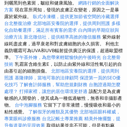
到曬黑到色素斑，皺紋和健康風險。
網路行銷的全面解決
方案
現在眾所周知，發現的皮膚正在變老，原因之一是暴
露於紫外線。
臥式冷凍櫃，提供更加節省空間的冷藏選擇
台北整復治療
北部地區安養院的選擇，提供周到照護
多樣
化自助餐選擇，滿足所有賓客的需求
白內障的早期症狀與
治療方法
新北徵信社，提供精準高效的徵信服務
紫外線射
線耗盡皮膚，過早衰老和對皮膚細胞的永久損害。 利他主
義防曬霜可為UVA和UVB輻射提供廣泛的保護，超過歐盟標
準。
下午茶外燴，為您帶來輕鬆愉快的午後時光
台北整骨
技術
乳霜富含維生素E，以防止由紫外線和活性氧引起的自
由基引起的細胞損傷。
北部地區安養院的選擇，提供周到
照護
基隆律師，當地可靠的法律顧問
保證第一頁的SEO優
化技巧
了解會計師服務，幫助您規劃財務
台胞證過期怎麼
處理？
打掃家裡，讓您的居住環境更舒適
該配方是為皮膚
敏感的人開發的，使其成為一種低過敏性，無香和非攝影產
物。
台中泡腳服務
它留下了非常液體，慢慢吸收和最小的
粘性感覺。
了解假牙的種類及其優勢
北部地區眼科權威，
專業眼科診療服務
台北記帳士專業推薦
精美外燴擺盤，提
升每道菜的呈現效果
取得結果並非不可能，但是有點麻