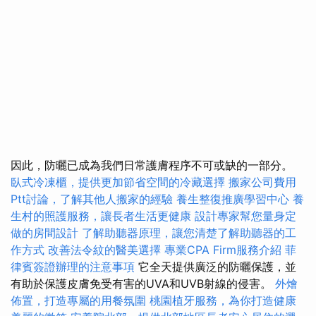
因此，防曬已成為我們日常護膚程序不可或缺的一部分。
臥式冷凍櫃，提供更加節省空間的冷藏選擇
搬家公司費用
Ptt討論，了解其他人搬家的經驗
養生整復推廣學習中心
養
生村的照護服務，讓長者生活更健康
設計專家幫您量身定
做的房間設計
了解助聽器原理，讓您清楚了解助聽器的工
作方式
改善法令紋的醫美選擇
專業CPA Firm服務介紹
菲
律賓簽證辦理的注意事項
它全天提供廣泛的防曬保護，並
有助於保護皮膚免受有害的UVA和UVB射線的侵害。
外燴
佈置，打造專屬的用餐氛圍
桃園植牙服務，為你打造健康