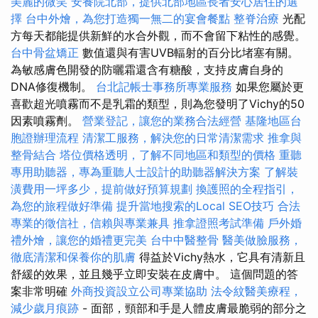
美麗的微笑
安養院北部，提供北部地區長者安心居住的選
擇
台中外燴，為您打造獨一無二的宴會餐點
整脊治療
光配
方每天都能提供新鮮的水合外觀，而不會留下粘性的感覺。
台中骨盆矯正
數值還與有害UVB輻射的百分比堵塞有關。
為敏感膚色開發的防曬霜還含有糖酸，支持皮膚自身的
DNA修復機制。
台北記帳士事務所專業服務
如果您屬於更
喜歡超光噴霧而不是乳霜的類型，則為您發明了Vichy的50
因素噴霧劑。
營業登記，讓您的業務合法經營
基隆地區台
胞證辦理流程
清潔工服務，解決您的日常清潔需求
推拿與
整骨結合
塔位價格透明，了解不同地區和類型的價格
重聽
專用助聽器，專為重聽人士設計的助聽器解決方案
了解裝
潢費用一坪多少，提前做好預算規劃
換護照的全程指引，
為您的旅程做好準備
提升當地搜索的Local SEO技巧
合法
專業的徵信社，信賴與專業兼具
推拿證照考試準備
戶外婚
禮外燴，讓您的婚禮更完美
台中中醫整骨
醫美做臉服務，
徹底清潔和保養你的肌膚
得益於Vichy熱水，它具有清新且
舒緩的效果，並且幾乎立即安裝在皮膚中。 這個問題的答
案非常明確
外商投資設立公司專業協助
法令紋醫美療程，
減少歲月痕跡
- 面部，頸部和手是人體皮膚最脆弱的部分之