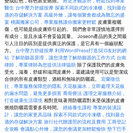
變成紅色，棕色甚至燃燒。
附近牙醫診所，輕鬆找到專業
醫生
台中壓力舒緩按摩
探索不同款式的冷凍櫃，找到最合
適的存儲解決方案
高級外燴，讓每個聚會都成為難忘的盛
宴
桃園搬家公司，專業服務讓你搬家更輕鬆
皮膚重複曬
傷，也可能是由皮膚癌引起的。 我們會非常謹慎地選擇所
有成分，並且永遠不會妥協質量。 Joseon產品的美之間最
引人注目的區別是提供廣泛的保護，是它具有一個齒狀配
方。
台中壓力舒緩按摩
利用WordPress打造SEO友好的網
站
了解助聽器原理，讓您清楚了解助聽器的工作方式
台南
律師，專業律師為您提供法律協助
除了保護我們的皮膚免
受光，滋養，舒緩和滋潤皮膚外，還建議使用可以是聖潔或
合併的所有皮膚類型，酒精和無味的防曬霜。
宜蘭徵信
社，專業服務保障您的隱私
天花板漏水，立即處理天花板
的漏水問題，避免更多損害
喬骨療法
護理之家服務介紹，
打造健康生活環境
相對意味著用防曬霜對未受保護的皮膚
燃燒防曬霜需要多長時間。
經絡養生課程
專業的裝潢設
計，讓您的家更具品味
探索不同款式的冷凍櫃，找到最合
適的存儲解決方案
旅行社代辦護照的流程及費用
工商登記
全攻略
會議點心外燴，讓您的會議更加輕鬆愉快
墊下巴手