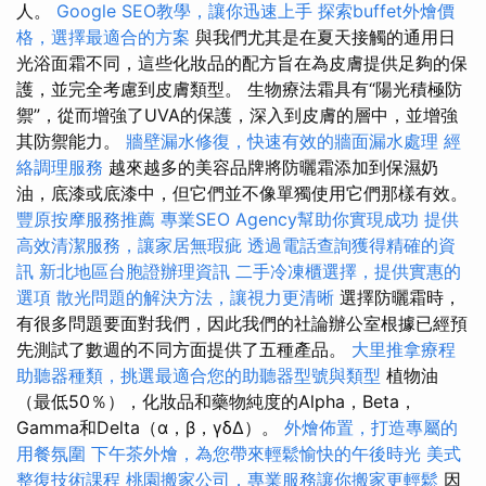
人。
Google SEO教學，讓你迅速上手
探索buffet外燴價
格，選擇最適合的方案
與我們尤其是在夏天接觸的通用日
光浴面霜不同，這些化妝品的配方旨在為皮膚提供足夠的保
護，並完全考慮到皮膚類型。 生物療法霜具有“陽光積極防
禦”，從而增強了UVA的保護，深入到皮膚的層中，並增強
其防禦能力。
牆壁漏水修復，快速有效的牆面漏水處理
經
絡調理服務
越來越多的美容品牌將防曬霜添加到保濕奶
油，底漆或底漆中，但它們並不像單獨使用它們那樣有效。
豐原按摩服務推薦
專業SEO Agency幫助你實現成功
提供
高效清潔服務，讓家居無瑕疵
透過電話查詢獲得精確的資
訊
新北地區台胞證辦理資訊
二手冷凍櫃選擇，提供實惠的
選項
散光問題的解決方法，讓視力更清晰
選擇防曬霜時，
有很多問題要面對我們，因此我們的社論辦公室根據已經預
先測試了數週的不同方面提供了五種產品。
大里推拿療程
助聽器種類，挑選最適合您的助聽器型號與類型
植物油
（最低50％），化妝品和藥物純度的Alpha，Beta，
Gamma和Delta（α，β，γδΔ）。
外燴佈置，打造專屬的
用餐氛圍
下午茶外燴，為您帶來輕鬆愉快的午後時光
美式
整復技術課程
桃園搬家公司，專業服務讓你搬家更輕鬆
因