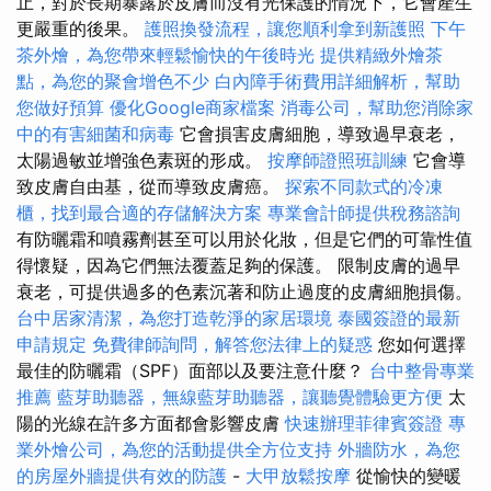
止，對於長期暴露於皮膚而沒有光保護的情況下，它會產生
更嚴重的後果。
護照換發流程，讓您順利拿到新護照
下午
茶外燴，為您帶來輕鬆愉快的午後時光
提供精緻外燴茶
點，為您的聚會增色不少
白內障手術費用詳細解析，幫助
您做好預算
優化Google商家檔案
消毒公司，幫助您消除家
中的有害細菌和病毒
它會損害皮膚細胞，導致過早衰老，
太陽過敏並增強色素斑的形成。
按摩師證照班訓練
它會導
致皮膚自由基，從而導致皮膚癌。
探索不同款式的冷凍
櫃，找到最合適的存儲解決方案
專業會計師提供稅務諮詢
有防曬霜和噴霧劑甚至可以用於化妝，但是它們的可靠性值
得懷疑，因為它們無法覆蓋足夠的保護。 限制皮膚的過早
衰老，可提供過多的色素沉著和防止過度的皮膚細胞損傷。
台中居家清潔，為您打造乾淨的家居環境
泰國簽證的最新
申請規定
免費律師詢問，解答您法律上的疑惑
您如何選擇
最佳的防曬霜（SPF）面部以及要注意什麼？
台中整骨專業
推薦
藍芽助聽器，無線藍芽助聽器，讓聽覺體驗更方便
太
陽的光線在許多方面都會影響皮膚
快速辦理菲律賓簽證
專
業外燴公司，為您的活動提供全方位支持
外牆防水，為您
的房屋外牆提供有效的防護
-
大甲放鬆按摩
從愉快的變暖