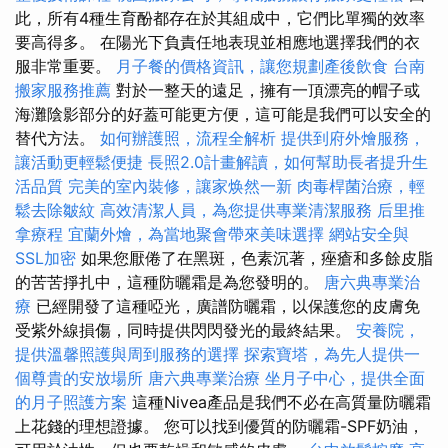
此，所有4種生育酚都存在於其組成中，它們比單獨的效率
要高得多。 在陽光下負責任地表現並相應地選擇我們的衣
服非常重要。
月子餐的價格資訊，讓您規劃產後飲食
台南
搬家服務推薦
對於一整天的遠足，擁有一頂漂亮的帽子或
海灘陰影部分的好蓋可能更方便，這可能是我們可以安全的
替代方法。
如何辦護照，流程全解析
提供到府外燴服務，
讓活動更輕鬆便捷
長照2.0計畫解讀，如何幫助長者提升生
活品質
完美的室內裝修，讓家焕然一新
肉毒桿菌治療，輕
鬆去除皺紋
高效清潔人員，為您提供專業清潔服務
后里推
拿療程
宜蘭外燴，為當地聚會帶來美味選擇
網站安全與
SSL加密
如果您厭倦了在黑斑，色素沉著，痤瘡和多餘皮脂
的苦苦掙扎中，這種防曬霜是為您發明的。
唐六典專業治
療
已經開發了這種啞光，廣譜防曬霜，以保護您的皮膚免
受紫外線損傷，同時提供閃閃發光的最終結果。
安養院，
提供溫馨照護與周到服務的選擇
探索寶塔，為先人提供一
個尊貴的安放場所
唐六典專業治療
坐月子中心，提供全面
的月子照護方案
這種Nivea產品是我們不必在高質量防曬霜
上花錢的理想證據。 您可以找到優質的防曬霜-SPF奶油，