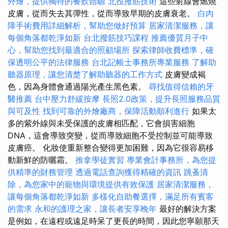
外燴，提供獨特的餐飲體驗
北投撥筋技術
這些射線會燃燒
皮膚，從而失去其彈性，從而導致早期的皮膚衰老。
白內
障手術費用詳細解析，幫助您做好預算
居家清潔服務，讓
每個角落都乾淨如新
台北撥筋技巧課程
推薦優質月子中
心，幫助您找到最適合的照顧場所
探索律師收費標準，確
保透明公平的法律服務
台北記帳士事務所專業服務
了解助
聽器原理，讓您清楚了解助聽器的工作方式
皮膚變成褐
色，因為身體會通過陽光產生黑色素。
尋找值得信賴的牙
醫推薦
台中壓力舒緩按摩
長照2.0政策，提升長照服務品質
與可及性
找到可靠的外燴廠商，保障活動順利進行
如果太
多的紫外線與未受保護的皮膚相匹配，它會損害細胞
DNA，這會導致突變，從而導致細胞不受控制並可能導致
皮膚癌。 化妝使重新整合變得更加困難，因為它很容易移
動新鮮的防曬霜。
推拿學徒實習
專業會計事務所，為您提
供精準的財務管理
透過電話查詢獲得精確的資訊
跳蚤清
除，為您家中的寵物與環境提供有效保護
居家清潔服務，
讓每個角落都乾淨如新
多樣化自助餐選擇，滿足所有賓客
的需求
永和的護理之家，讓長者安享晚年
最好的解決方案
是例如，在遠程或遠足時呆了更長的時間，因此您寧願那天