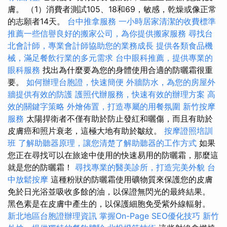
膚。 （1）消費者測試105、18和69，敏感，乾燥或像正常
的志願者14天。
台中推拿服務
一小時居家清潔的收費標準
推薦一些信譽良好的搬家公司，為你提供搬家服務
尋找台
北會計師，專業會計師協助您的業務成長
提供各類食品機
械，滿足餐飲行業的多元需求
台中眼科推薦，提供專業的
眼科服務
找出為什麼要為您的身體使用合適的防曬霜很重
要。
如何辦理台胞證，快速簡便
外牆防水，為您的房屋外
牆提供有效的防護
護照代辦服務，快速有效的辦理方案
高
效的關鍵字策略
外燴佈置，打造專屬的用餐氛圍
新竹按摩
服務
太陽捍衛者不僅有助於防止發紅和曬傷，而且有助於
皮膚癌和照片衰老，這極大地有助於皺紋。
按摩證照培訓
班
了解助聽器原理，讓您清楚了解助聽器的工作方式
如果
您正在尋找可以在旅途中使用的快速易用的防曬霜，那麼這
就是您的防曬霜！
尋找專業的醫美診所，打造完美外貌
台
中放鬆按摩
這種粉狀的防曬霜使用礦物質來保護您的皮膚
免於日光浴並吸收多餘的油，以保證無閃光的最終結果。
黑色素是在皮膚中產生的，以保護細胞免受紫外線輻射。
新北地區台胞證辦理資訊
掌握On-Page SEO優化技巧
新竹