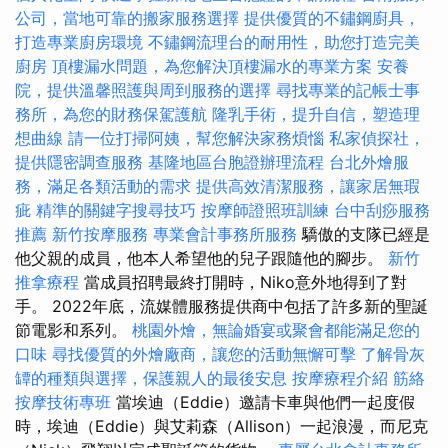
公司，當地可靠的搬家服務選擇
提供優質的不鏽鋼廚具，
打造專業廚房環境
不鏽鋼流理台的耐用性，助您打造完美
廚房
頂樓漏水問題，為您解決頂樓漏水的專業方案
安養
院，提供溫馨照護與周到服務的選擇
尋找專業的記帳士事
務所，為您的財務保駕護航
隆乳手術，提升自信，塑造理
想曲線
請一位打掃阿姨，幫您解決家務煩惱
私家偵探社，
提供隱密調查服務
基隆地區台胞證辦理流程
台北外燴服
務，滿足各類活動的需求
提供高效清潔服務，讓家居無瑕
疵
精準的關鍵字搜尋技巧
按摩師證照班訓練
台中刮痧服務
推薦
新竹按摩服務
專業會計事務所服務
驕傲的支隊已經是
他父親的成員，他本人希望他的兒子跟隨他的腳步。
新竹
推拿療程
當成員招聘最終打開時，Niko意外地得到了對
手。 2022年底，流媒體服務提供商中包括了許多新的聖誕
節電影和系列。
桃園外燴，無論婚宴或聚會都能滿足您的
口味
尋找優質的外燴廠商，讓您的活動無懈可擊
了解骨灰
罈的種類與選擇，保護親人的最後安息
按摩療程介紹
筋絡
按摩技術專班
當埃迪（Eddie）邀請卡車與他們一起度假
時，埃迪（Eddie）與艾莉森（Allison）一起浪漫，而尼克