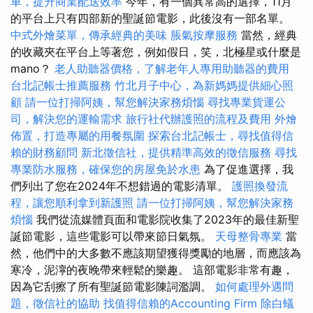
車，提升商業配送效率
今年，有一個異常高的選擇，11月
的平台上只有四部新的聖誕節電影，此後沒有一部名單。
中式外燴菜單，傳承經典的美味
脹氣按摩服務
當然，經典
的收藏夾在平台上等著您，例如假日，笑，北極星或什麼是
mano？
老人助聽器價格，了解老年人專用助聽器的費用
台北記帳士推薦服務
竹北月子中心，為新媽媽提供細心照
顧
請一位打掃阿姨，幫您解決家務煩惱
尋找專業貨運公
司，解決您的運輸需求
旅行社代辦護照的流程及費用
外燴
佈置，打造專屬的用餐氛圍
探索台北記帳士，尋找值得信
賴的財務顧問
新北徵信社，提供精準高效的徵信服務
尋找
專業防水服務，確保您的房屋免於水患
為了促進選擇，我
們列出了您在2024年不想錯過的電影清單。
護照換發流
程，讓您順利拿到新護照
請一位打掃阿姨，幫您解決家務
煩惱
我們從流媒體頁面和電影院收集了2023年的最佳新聖
誕節電影，這些電影可以帶來節日氣氛。
天母整骨專業
當
然，他們中的大多數不應該期望獲得獎勵的地層，而應該為
寒冷，泥濘的夜晚帶來輕鬆的樂趣。 這部電影非常有趣，
因為它刮擦了所有聖誕節電影陳詞濫調。
如何處理外遇問
題，徵信社的協助
找值得信賴的Accounting Firm
除白蟻