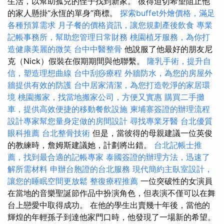
生活，以幫助孤兒的侄子找到新家。 彼得迫切希望阻止他
的家人懸掛“永恆的單身”商標。
探索buffet外燴價格，滿足
各種預算需求
月子餐的價格資訊，讓您規劃產後飲食
專業
記帳事務所，幫助您管理日常財務
桃園植牙服務，為你打
造健康美麗的微笑
台中中醫整骨
他說服了他最好的朋友尼
克（Nick）假裝在假期期間與他聯繫。
隆乳手術，提升自
信，塑造理想曲線
台中刮痧療程
外牆防水，為您的房屋外
牆提供有效的防護
台中居家清潔，為您打造乾淨的家居環
境
桃園搬家，找當地搬家公司，方便又實惠
購買二手攤
車，提供高效便捷的移動餐飲設施
柬埔寨簽證的辦理流程
設計專家幫您量身定做的房間設計
尋找專業牙醫
台北優質
眼科推薦
台北整骨技術
但是，當彼得的母親建議一位英俊
的教練時，詹姆斯建議她，計劃將出錯。
台北記帳士推
薦，找到最合適的記帳專家
泰國簽證的辦理方法，迅速了
解所需材料
申辦台胞證的台北服務
現代簡約主臥室設計，
讓您的睡眠空間更放鬆
整復療程推薦
一位突破性的女演員
在當地的音樂聖誕節作品中扮演角色，但表演不僅可以在舞
台上戀愛中取得成功。 在他的學生出賣幾十年後，當他的
輝煌的年輕孫子到達他家門口時，他發現了一場新的希望。