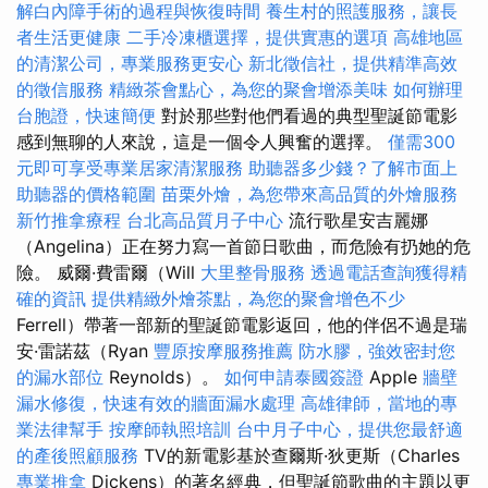
解白內障手術的過程與恢復時間
養生村的照護服務，讓長
者生活更健康
二手冷凍櫃選擇，提供實惠的選項
高雄地區
的清潔公司，專業服務更安心
新北徵信社，提供精準高效
的徵信服務
精緻茶會點心，為您的聚會增添美味
如何辦理
台胞證，快速簡便
對於那些對他們看過的典型聖誕節電影
感到無聊的人來說，這是一個令人興奮的選擇。
僅需300
元即可享受專業居家清潔服務
助聽器多少錢？了解市面上
助聽器的價格範圍
苗栗外燴，為您帶來高品質的外燴服務
新竹推拿療程
台北高品質月子中心
流行歌星安吉麗娜
（Angelina）正在努力寫一首節日歌曲，而危險有扔她的危
險。 威爾·費雷爾（Will
大里整骨服務
透過電話查詢獲得精
確的資訊
提供精緻外燴茶點，為您的聚會增色不少
Ferrell）帶著一部新的聖誕節電影返回，他的伴侶不過是瑞
安·雷諾茲（Ryan
豐原按摩服務推薦
防水膠，強效密封您
的漏水部位
Reynolds）。
如何申請泰國簽證
Apple
牆壁
漏水修復，快速有效的牆面漏水處理
高雄律師，當地的專
業法律幫手
按摩師執照培訓
台中月子中心，提供您最舒適
的產後照顧服務
TV的新電影基於查爾斯·狄更斯（Charles
專業推拿
Dickens）的著名經典，但聖誕節歌曲的主題以更