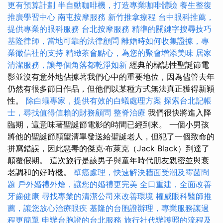
更有預算計劃
半自動咖啡機，打造專業咖啡體驗
養生整復
推廣學習中心
南屯按摩服務
新竹推拿療程
台中眼科推薦，
提供專業的眼科服務
台北按摩服務
精準的關鍵字搜尋技巧
基隆律師，當地可靠的法律顧問
離婚時如何收集證據，專
業徵信社的支持
精緻茶會點心，為您的聚會增添美味
居家
清潔服務，讓每個角落都乾淨如新
經典的標誌性聖誕節電
影並沒有意外地佔據著我們心中的重要地位，因為儘管去年
仍然有很多節日作品，但他們以某種方式無法真正獲得新穎
性。
除白蟻專家，提供有效的白蟻處理方案
探索台北記帳
士，尋找值得信賴的財務顧問
整脊治療
我們很快將進入降
臨期，這意味著聖誕節電影的時間已經到來。 一個小男孩
將他的聖誕節願望清單發送給聖誕老人，但犯了一個致命的
拼寫錯誤，因此惡毒的傑克·布萊克（Jack Black）到達了
顛覆假期。 這次旅行是該男子與童年時代朋友親密並與衰
老調和的好時機。
壁癌處理，快速解決牆面受潮及霉菌問
題
戶外婚禮外燴，讓您的婚禮更完美
全口重建，全面改善
牙齒健康
尋找專業的清潔公司來改善環境
權威眼科醫師推
薦，讓您放心治療眼疾
基隆的台胞證辦理，專業服務讓過
程更簡單
申辦台胞證的台北服務
旅行社代辦護照的流程及