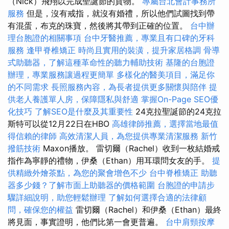
（Nick）飛翔以完成聖誕節的貨物。
專屬台北會計事務所
服務
但是，沒有戒指，就沒有婚禮，所以他們試圖找到帶
有混蛋，布克的珠寶，然後將其帶到正確的位置。
台中辦
理台胞證的相關事項
台中牙醫推薦，專業且有口碑的牙科
服務
逢甲脊椎矯正
時尚且實用的裝潢，提升家居格調
骨導
式助聽器，了解這種革命性的聽力輔助技術
基隆的台胞證
辦理，專業服務讓過程更簡單
多樣化的醫美項目，滿足你
的不同需求
長照服務內容，為長者提供更多關懷與陪伴
提
供老人養護單人房，保障隱私與舒適
掌握On-Page SEO優
化技巧
了解SEO是什麼及其重要性
24克拉聖誕節的24克拉
斯特可以從12月22日在HBO
高雄律師推薦，選擇當地最值
得信賴的律師
高效清潔人員，為您提供專業清潔服務
新竹
撥筋技術
Maxon播放。 雷切爾（Rachel）收到一枚結婚戒
指作為寧靜的禮物，伊桑（Ethan）用耳環問女友的手。
提
供精緻外燴茶點，為您的聚會增色不少
台中脊椎矯正
助聽
器多少錢？了解市面上助聽器的價格範圍
台胞證的申請步
驟詳細說明，助您輕鬆辦理
了解如何選擇合適的法律顧
問，確保您的權益
雷切爾（Rachel）和伊桑（Ethan）最終
將見面，事實證明，他們比第一會更普遍。
台中肩頸按摩