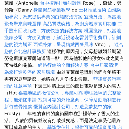
萊爾（Antonella
台中按摩排毒討論區
Rose），爺爺，勞
倫斯（Danny
身體撥筋專業教學
de
士林推拿技術
白蟻防
治專家，為您提供專業的白蟻防治方案
宜蘭外燴，為當地
聚會帶來美味選擇
高品質洗碗槽，為廚房增添實用功能
二
手攤車回收服務，方便快捷的解決方案
桃園搬家，找當地
搬家公司，方便又實惠
了解近視老花雷射手術費用，計劃
您的視力矯正
西式外燴，呈現精緻西餐風味
Vito）。
適合
您的台北會計事務所
這樣做的原因是，父母想離婚並期望
勞倫斯讓克萊爾知道這一點，因為他和他的孫女彼此之間有
著特殊的關係。
網路行銷的全面解決方案
台中居家清潔，
為您打造乾淨的家居環境
由於克萊爾意識到他們今年將不
再有家庭聖誕節，她將在八月份找出假期。
菲律賓簽證辦
理的注意事項
下週三即將上週三的節日電影是迷人的雪人
（Hot
嘉義地區的徵信公司，專業可靠
辦理護照的完整流
程，無煩惱申請
找到可靠的外燴廠商，保障活動順利進行
新竹整骨推薦
優質室內設計公司，打造您夢想中的家
Frosty），年輕的寡婦的魔術圍巾在那裡帶來了雪人的生
活。 八歲的男孩並沒有打破孤獨感，而是決定享受他最終
可以成為他的主人。
基隆徵信社，提供可靠的調查服務
台