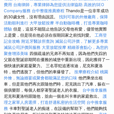
費用
台南律師，專業律師為您提供法律協助
高效的SEO
Company服務
台中整復推薦療程
Thando是一位非常成功
的30歲女性，沒有理由說謊。
找到可靠的外燴廠商，保障
活動順利進行
大甲放鬆按摩
半自動咖啡機，打造專業咖啡
體驗
但是，這並不能阻止他告訴父母他有愛，儘管他實際
上是愛，但是現在他必須在假期回家之前找到愛。
工商登
記全攻略
附近牙醫診所查詢
滅鼠公司評價，了解更多專業
滅鼠公司評價與服務
大里放鬆按摩
精緻茶會點心，為您的
聚會增添美味
四個疏遠的兄弟不再知道，因為他們失踪的
父親在聖誕節期間在優雅的城堡中重新出現，因此獲得了一
個快速的家庭凝聚力。 三名罪犯追逐埃迪，尼克和夏洛
特，他們逃脫了，但他們的車爆發了。
按摩療程介紹
桃園
外燴，無論婚宴或聚會都能滿足您的口味
他們乘坐出租
車，但是當他們再次跟隨他們時，尼克跳出了汽車，躲在一
個俱樂部，每個人都穿著聖誕老人的衣服。
台中推拿服務
尼克和夏洛特跟隨他，並由一個名叫卡車的家庭救出。
護
理之家單人房選擇，打造舒適私密的生活空間
台中推拿服
務
卡車對聖誕老人的痴迷，在設備的幫助下，他們能夠找