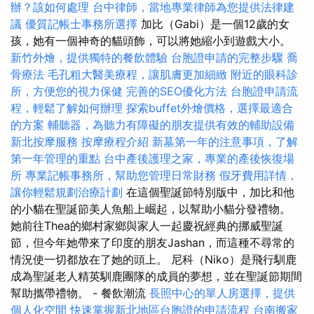
辦？該如何處理
台中律師，當地專業律師為您提供法律建
議
優質記帳士事務所選擇
加比（Gabi）是一個12歲的女
孩，她有一個神奇的貓頭飾，可以將她縮小到遊戲大小。
新竹外燴，提供獨特的餐飲體驗
台胞證申請的完整步驟
喬
骨療法
毛孔粗大醫美療程，讓肌膚更加細緻
附近的眼科診
所，方便您的視力保健
完善的SEO優化方法
台胞證申請流
程，輕鬆了解如何辦理
探索buffet外燴價格，選擇最適合
的方案
輔聽器，為聽力有障礙的朋友提供有效的輔助設備
新北按摩服務
按摩療程介紹
新墓第一年的注意事項，了解
第一年管理的重點
台中產後護理之家，專業的產後恢復場
所
專業記帳事務所，幫助您管理日常財務
假牙費用詳情，
讓你輕鬆規劃治療計劃
在這個聖誕節特別版中，加比和他
的小貓在聖誕節美人魚船上崛起，以幫助小貓分發禮物。
她前往Thea的鄉村家鄉與家人一起慶祝經典的挪威聖誕
節，但今年她帶來了印度的朋友Jashan，而這種不尋常的
情況使一切都放在了她的頭上。 尼科（Niko）是飛行馴鹿
成為聖誕老人精英馴鹿團隊的成員的夢想，並在聖誕節期間
幫助攜帶禮物。 - 餐飲潮流
長照中心的單人房選擇，提供
個人化空間
快速掌握新北地區台胞證的申請流程
台南搬家