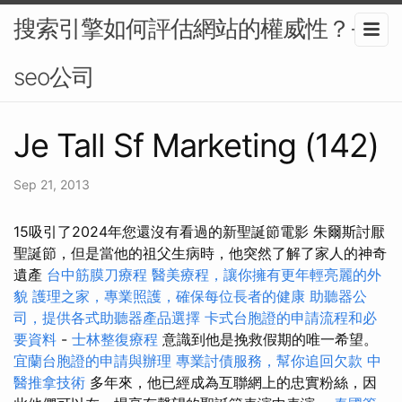
搜索引擎如何評估網站的權威性？-
seo公司
Je Tall Sf Marketing (142)
Sep 21, 2013
15吸引了2024年您還沒有看過的新聖誕節電影 朱爾斯討厭
聖誕節，但是當他的祖父生病時，他突然了解了家人的神奇
遺產
台中筋膜刀療程
醫美療程，讓你擁有更年輕亮麗的外
貌
護理之家，專業照護，確保每位長者的健康
助聽器公
司，提供各式助聽器產品選擇
卡式台胞證的申請流程和必
要資料
-
士林整復療程
意識到他是挽救假期的唯一希望。
宜蘭台胞證的申請與辦理
專業討債服務，幫你追回欠款
中
醫推拿技術
多年來，他已經成為互聯網上的忠實粉絲，因