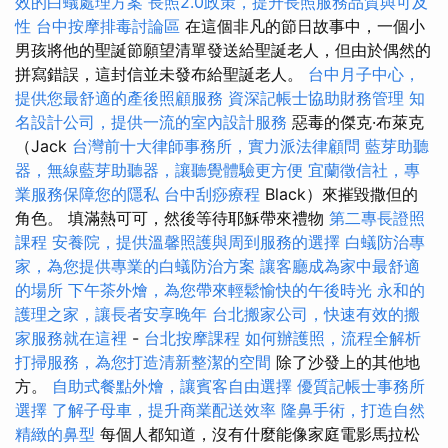
效的白蟻處理方案
長照2.0政策，提升長照服務品質與可及
性
台中按摩排毒討論區
在這個非凡的節日故事中，一個小
男孩將他的聖誕節願望清單發送給聖誕老人，但由於偶然的
拼寫錯誤，這封信並未發布給聖誕老人。
台中月子中心，
提供您最舒適的產後照顧服務
資深記帳士協助財務管理
知
名設計公司，提供一流的室內設計服務
惡毒的傑克·布萊克
（Jack
台灣前十大律師事務所，實力派法律顧問
藍芽助聽
器，無線藍芽助聽器，讓聽覺體驗更方便
宜蘭徵信社，專
業服務保障您的隱私
台中刮痧療程
Black）來摧毀撒但的
角色。 填滿熱可可，然後等待耶穌帶來禮物
第二專長證照
課程
安養院，提供溫馨照護與周到服務的選擇
白蟻防治專
家，為您提供專業的白蟻防治方案
讓客廳成為家中最舒適
的場所
下午茶外燴，為您帶來輕鬆愉快的午後時光
永和的
護理之家，讓長者安享晚年
台北搬家公司，快速有效的搬
家服務就在這裡
-
台北按摩課程
如何辦護照，流程全解析
打掃服務，為您打造清新整潔的空間
除了沙發上的其他地
方。
自助式餐點外燴，讓賓客自由選擇
優質記帳士事務所
選擇
了解子母車，提升商業配送效率
隆鼻手術，打造自然
精緻的鼻型
每個人都知道，沒有什麼能像家庭電影馬拉松