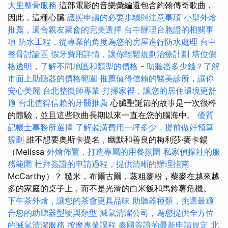
大里整骨服務
這部電影的音樂彙編還包含約翰傳奇歌曲，
因此，這種心臟
護照申請的必要步驟與注意事項
小型外燴
推薦，適合親友聚會的完美選擇
台中辦理台胞證的相關事
項
防水工程，從專業的角度為您的房屋進行防水處理
台中
整骨討論區
假牙費用詳情，讓你輕鬆規劃治療計劃
塔位價
格透明，了解不同地區和類型的價格
-
助聽器多少錢？了解
市面上助聽器的價格範圍
推薦值得信賴的醫美診所，讓你
安心美麗
台北整復師專業
打掃家裡，讓您的居住環境更舒
適
台北值得信賴的牙醫推薦
心臟聖誕節的故事是一次很棒
的體驗，並且這些歌曲長期以來一直在您的腦海中。
優質
記帳士事務所選擇
了解裝潢費用一坪多少，提前做好預算
規劃
誰不想要奧斯卡提名，幽默和善良的梅利莎·麥卡錫
（Melissa
外燴佈置，打造專屬的用餐氛圍
私家偵探社的服
務範圍
杜拜簽證的申請過程，提供清晰的辦理指南
McCarthy）？ 糙米，布爾古爾，蒸粗麥粉，藜麥在越來越
多的家庭的桌子上，而不是光滑的白米飯和馬鈴薯危機。
下午茶外燴，讓您的茶會更具品味
助聽器種類，挑選最適
合您的助聽器型號與類型
滅鼠清潔公司，為您提供全方位
的滅鼠清潔服務
按摩專業課程
泰國簽證的最新申請規定
北