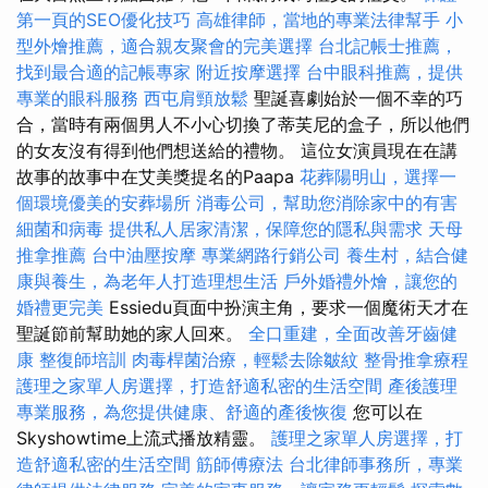
第一頁的SEO優化技巧
高雄律師，當地的專業法律幫手
小
型外燴推薦，適合親友聚會的完美選擇
台北記帳士推薦，
找到最合適的記帳專家
附近按摩選擇
台中眼科推薦，提供
專業的眼科服務
西屯肩頸放鬆
聖誕喜劇始於一個不幸的巧
合，當時有兩個男人不小心切換了蒂芙尼的盒子，所以他們
的女友沒有得到他們想送給的禮物。 這位女演員現在在講
故事的故事中在艾美獎提名的Paapa
花葬陽明山，選擇一
個環境優美的安葬場所
消毒公司，幫助您消除家中的有害
細菌和病毒
提供私人居家清潔，保障您的隱私與需求
天母
推拿推薦
台中油壓按摩
專業網路行銷公司
養生村，結合健
康與養生，為老年人打造理想生活
戶外婚禮外燴，讓您的
婚禮更完美
Essiedu頁面中扮演主角，要求一個魔術天才在
聖誕節前幫助她的家人回來。
全口重建，全面改善牙齒健
康
整復師培訓
肉毒桿菌治療，輕鬆去除皺紋
整骨推拿療程
護理之家單人房選擇，打造舒適私密的生活空間
產後護理
專業服務，為您提供健康、舒適的產後恢復
您可以在
Skyshowtime上流式播放精靈。
護理之家單人房選擇，打
造舒適私密的生活空間
筋師傅療法
台北律師事務所，專業