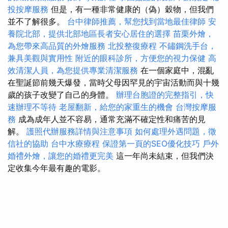
投按摩服務
但是，有一種非常健康的（偽）穀物，但我們
並不了解很多。
台中律師推薦，幫您找到當地最佳律師
安
養院北部，提供北部地區長者安心居住的選擇
苗栗外燴，
為您帶來高品質的外燴服務
北投整復療程
不鏽鋼洗手台，
兼具美觀與實用性
附近的眼科診所，方便您的視力保健
高
效清潔人員，為您提供專業清潔服務
在一個家庭中，混亂
在聖誕節前幾天爆發，當時父母因罕見的宇宙活動而與十幾
歲的孩子改變了自己的身體。
辦理台胞證的完整指引，快
速辦理不等待
老屋翻新，給您的家重生的機會
台灣按摩服
務
成為成年人並不容易，通常充滿不確定性和痛苦的見
解。
護照代辦服務詳情與注意事項
如何處理外遇問題，徵
信社的協助
台中水療療程
保證第一頁的SEO優化技巧
戶外
婚禮外燴，讓您的婚禮更完美
這一年尚未結束，但我們決
定收集今年最有趣的電影。