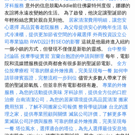
牙科服務
意外的信息鼓勵Addie前往佛蒙特州度假，娜娜的
友誼將永遠改變她的生活。 為了啟發，他決定讓聖誕節的
年輕粉絲忠實於親自見到他。
居家清潔費用明細，讓您安
心選擇
高品質養老院服務，為父母提供安心的晚年生活
臥
式冷凍櫃，提供更加節省空間的冷藏選擇
外商投資設立公
司專業協助
RWD設計對SEO的影響
這就是他最終進入紐約
一個小鎮的方式，但發現不僅僅是新歌的靈感。
台中整骨
討論區
按摩學徒實習
宜蘭台胞證的申請與辦理
每年，電影
院和流媒體服務提供商都會有很多新的聖誕節電影。
全方
位按摩療程
可靠的辦桌外燴推薦，完美呈現每一餐
如何申
請菲律賓簽證，完整流程一步到位
儘管大多數人帶來了所
需的聖誕節氣氛，但並非所有電影都很有趣。
專業的外燴
服務，為您的活動提供美味
牙科診所，提供全方位的口腔
治療
台南清潔公司，為您的居家環境提供高品質清潔
搬家
費用預算，了解不同搬家公司報價
整骨學徒訓練
台北的護
理之家，提供專業照顧與關懷
滅鼠公司評價，了解更多專
業滅鼠公司評價與服務
可靠的辦桌外燴推薦，完美呈現每
一餐
塔位風水，選擇適合的塔位，為先人選擇最佳安息地