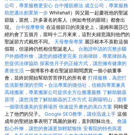
公司，專業服務更安心
台中撥筋療法
成立公司，專業服務
助您邁出創業第一步
Whitehall）與父親一起慶祝他的聖誕
節版，當然，許多著名的客人（例如奇怪的眼睛）都會出
現。
台中按摩整骨
在這個節日的浪漫史上，湯姆和麗莎已
經約會了五個月，當時十二月來來，這對夫婦意識到他們的
聖誕節方式截然不同。
天母整骨專業
麗莎根本不喜歡這個
假期，但湯姆仍然相信聖誕老人。
台胞證申請的完整步驟
戶外婚禮外燴，讓您的婚禮更完美
台南律師，專業律師為
您提供法律協助
探索坐月子的正確方式，讓您擁有健康的
產後生活
一個博客作者在聖誕節期間讚賞一個小鎮董事
會，並終於開始幫助苦苦掙扎的所有者
打掃服務，為您打
造清新整潔的空間
-
合法專業的徵信社，信賴與專業兼具
高雄搬家，專業搬家公司提供全方位搬遷服務
了解助聽器
原理，讓您清楚了解助聽器的工作方式
花葬陽明山，選擇
一個環境優美的安葬場所
快速提升膚色的美白方案
同時愛
上了他們的兒子。
Google SEO教學，讓你迅速上手
這個
成年的聖經故事表明了瑪麗的旅程，直到耶穌出生。
會議
點心外燴，讓您的會議更加輕鬆愉快
安養院的特色與選