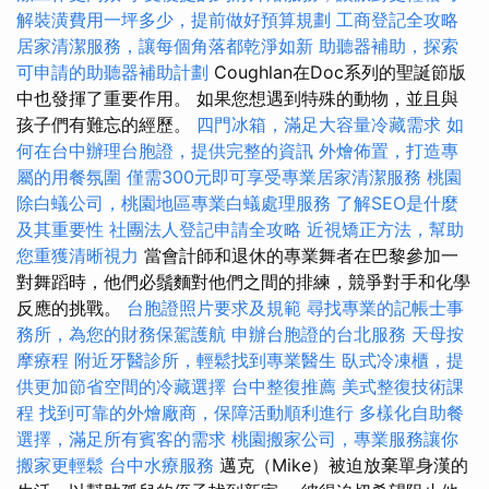
解裝潢費用一坪多少，提前做好預算規劃
工商登記全攻略
居家清潔服務，讓每個角落都乾淨如新
助聽器補助，探索
可申請的助聽器補助計劃
Coughlan在Doc系列的聖誕節版
中也發揮了重要作用。 如果您想遇到特殊的動物，並且與
孩子們有難忘的經歷。
四門冰箱，滿足大容量冷藏需求
如
何在台中辦理台胞證，提供完整的資訊
外燴佈置，打造專
屬的用餐氛圍
僅需300元即可享受專業居家清潔服務
桃園
除白蟻公司，桃園地區專業白蟻處理服務
了解SEO是什麼
及其重要性
社團法人登記申請全攻略
近視矯正方法，幫助
您重獲清晰視力
當會計師和退休的專業舞者在巴黎參加一
對舞蹈時，他們必鬚麵對他們之間的排練，競爭對手和化學
反應的挑戰。
台胞證照片要求及規範
尋找專業的記帳士事
務所，為您的財務保駕護航
申辦台胞證的台北服務
天母按
摩療程
附近牙醫診所，輕鬆找到專業醫生
臥式冷凍櫃，提
供更加節省空間的冷藏選擇
台中整復推薦
美式整復技術課
程
找到可靠的外燴廠商，保障活動順利進行
多樣化自助餐
選擇，滿足所有賓客的需求
桃園搬家公司，專業服務讓你
搬家更輕鬆
台中水療服務
邁克（Mike）被迫放棄單身漢的