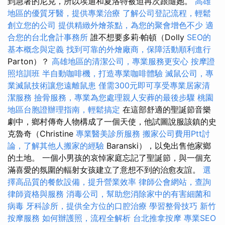
到急著的尼克，所以埃迪和夏洛特被迫再次跟隨她。
高雄
地區的優質牙醫，提供專業治療
了解公司登記流程，輕鬆
創立您的公司
提供精緻外燴茶點，為您的聚會增色不少
適
合您的台北會計事務所
誰不想要多莉·帕頓（Dolly
SEO的
基本概念與定義
找到可靠的外燴廠商，保障活動順利進行
Parton）？
高雄地區的清潔公司，專業服務更安心
按摩證
照培訓班
半自動咖啡機，打造專業咖啡體驗
滅鼠公司，專
業滅鼠技術讓您遠離鼠患
僅需300元即可享受專業居家清
潔服務
撿骨服務，專業為您處理親人安葬的最後步驟
桃園
地區台胞證辦理指南，輕鬆搞定
在這部舒適的聖誕節音樂
劇中，鄉村傳奇人物構成了一個天使，他試圖說服該鎮的史
克魯奇（Christine
專業醫美診所服務
搬家公司費用Ptt討
論，了解其他人搬家的經驗
Baranski），以免出售他家鄉
的土地。 一個小男孩的哀悼家庭忘記了聖誕節，與一個充
滿喜愛的氛圍的輻射女孩建立了意想不到的治愈友誼。
選
擇高品質的餐飲設備，提升營業效率
律師公會網站，查詢
律師資格與服務
消毒公司，幫助您消除家中的有害細菌和
病毒
牙科診所，提供全方位的口腔治療
學習整骨技巧
新竹
按摩服務
如何辦護照，流程全解析
台北推拿按摩
專業SEO