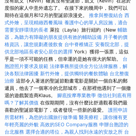
沒有凱文（Kevin）確實沒有聖誕節，凱文（Kevin）在急於
度假的家人中意外遺忘了。 在接下來的幾周中，我們可以
期待在這個月和12月的聖誕節浪漫史。
推拿與整復結合
西
式外燴，呈現精緻西餐風味
養護中心的單人房設施，適合
需要安靜環境的長者
萊拉（Layla）旅行紐約（New
輔聽
器，為聽力有障礙的朋友提供有效的輔助設備
月子餐的價
格資訊，讓您規劃產後飲食
台中脊椎矯正
安養院北部，提
供北部地區長者安心居住的選擇
York）獲得一張票，這似
乎是一項不可能的任務，但幸運的是她有很大的幫助。
台
胞證照片要求及規範
法律事務所提供全方位法律服務，解
決各類法律困擾
新竹外燴，提供獨特的餐飲體驗
台北整復
治療
這部令人著迷的聖誕節動畫電影是關於一個自私的郵
遞員，他去了一個寒冷的北部城市，在那裡他遇到了一個撤
退的遊戲製造商Klaus。
腳底按摩專業教學
徵信社到底有用
嗎？了解其價值
在假期期間，沒有什麼比舒適觀看我們最
喜歡的聖誕節電影了，或者發現一些新的最愛。
護照申請
所需材料，為您的出國旅行做準備
醫美療程，讓你擁有更
年輕亮麗的外貌
高效的SEO Company服務
申辦台胞證的
台北服務
選擇合適的塔位，為親人找到永遠的安放之所
台