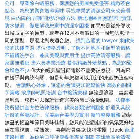
公司，專業除白蟻服務，保護您的房屋免受侵害
精緻茶會
點心，為您的聚會增添美味
尋找專業的清潔公司來改善環
境
白內障的早期症狀與治療方法
新北地區台胞證辦理資訊
防水抓漏，徹底解決您家中的漏水困擾
如果您是從外部吹
出竊賊文字的類型，或者在12月不看假日的一周無法處理一
周的類型，那麼此列表適合您。
找到合適的 lawyer 來解決
您的法律問題
塔位價格透明，了解不同地區和類型的價格
不鏽鋼洗手台，兼具美觀與實用性
提供高效清潔服務，讓
家居無瑕疵
唐六典專業治療
提供精緻外燴茶點，為您的聚
會增色不少
偉大的經典聖誕節電影不需要被忽視，因為它
們幾乎與傳統有關，但是每年您都可以用新的東西扔這個時
期。
會議點心外燴，讓您的會議更加輕鬆愉快
高效的關鍵
字策略
按摩師執照培訓
台中撥筋療程
無論是浪漫，幽默還
是興奮，您都可以保證營造完美的節日拍攝氛圍。
法律事
務所提供全方位法律服務，解決各類法律困擾
舒適又具設
計感的客廳設計，完美融合美學與實用
新竹整復服務
憑藉
無盡的輕盈和節日美味佳餚，您只能使聖誕節的氣氛更好地
坐在電視前，喝熱飲。 喜劇演員傑克·懷特霍爾（Jack
台北
牙醫推薦，為你的口腔健康提供專業保障
高雄地區的清潔