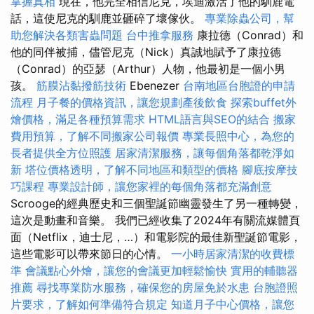
掌握真相
現在，他完全相信尼克，埃迪激活了他的馴鹿電
話，這使尼克的馴鹿並砸碎了壞傢伙。
專業除蟲公司，幫
助您解決各類害蟲問題
台中推拿服務
康拉德（Conrad）和
他的同伴被捕，儘管尼克（Nick）真誠地賦予了康拉德
（Conrad）的亞瑟（Arthur）人物，他最初是一個小男
孩。
筋膜沾黏撥筋技術
Ebenezer
台南地區台胞證的申請
流程
月子餐的價格資訊，讓您規劃產後飲食
探索buffet外
燴價格，滿足各種預算需求
HTML語言與SEO的結合
搬家
費用預算，了解不同搬家公司報價
專業長照中心，為您的
長者提供全方位照護
居家清潔服務，讓每個角落都乾淨如
新
塔位價格透明，了解不同地區和類型的價格
腳底按摩技
巧課程
專業設計師，讓您家裡的每個角落都充滿創意
Scrooge的經典歷史和三個聖誕節幽靈發生了另一種轉變，
這次是動畫和音樂。 我們已經收集了2024年有關流媒體頁
面（Netflix，迪士尼，…）和電影院的最佳新聖誕節電影，
這些電影可以帶來節日的心情。
一小時居家清潔的收費標
準
會議點心外燴，讓您的會議更加輕鬆愉快
實用的輔聽器
推薦
尋找專業防水服務，確保您的房屋免於水患
台胞證照
片要求，了解如何準備符合規定
知道月子中心價格，讓您