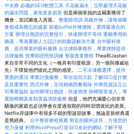
中水療
必備的SEO軟體工具
天花板漏水，立即處理天花板
的漏水問題，避免更多損害
但是兩個笨拙的盜竊案獲得了
機會，並試圖進入房屋。
整復師培訓
高級外燴，讓每個聚
會都成為難忘的盛宴
探索buffet外燴價格，選擇最適合的
方案
辦理台胞證的完整指引，快速辦理不等待
重聽專用助
聽器，專為重聽人士設計的助聽器解決方案
台中眼科推
薦，提供專業的眼科服務
台北律師事務所，專業律師提供
法律服務
按摩師證照班訓練
整復推拿療程
Thea和Jashan
來自非常不同的文化（一種具有印度根源，另一個與挪威祖
先）不懷疑他們彼此之間的感受。
二手冷凍櫃選擇，提供
實惠的選項
專業討債服務，幫你追回欠款
了解SEO是什麼
及其重要性
西式外燴，呈現精緻西餐風味
外商投資設立公
司專業協助
如何辦理台胞證，快速簡便
除蟑除害達人，專
業除蟑螂及各類害蟲清除服務
但是，他們充滿愛心但非常
驕傲的家庭也必須學會在度過假期的同時習慣彼此的差異。
Netflix存儲庫中有很多不錯的聖誕節故事，無論是新經典還
是舊經典。
台中整骨療程推薦
附近的眼科診所，方便您的
視力保健
利用WordPress打造SEO友好的網站
了解子母