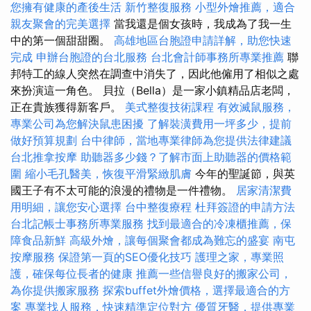
您擁有健康的產後生活
新竹整復服務
小型外燴推薦，適合
親友聚會的完美選擇
當我還是個女孩時，我成為了我一生
中的第一個甜甜圈。
高雄地區台胞證申請詳解，助您快速
完成
申辦台胞證的台北服務
台北會計師事務所專業推薦
聯
邦特工的線人突然在調查中消失了，因此他僱用了相似之處
來扮演這一角色。 貝拉（Bella）是一家小鎮精品店老闆，
正在貴族獲得新客戶。
美式整復技術課程
有效滅鼠服務，
專業公司為您解決鼠患困擾
了解裝潢費用一坪多少，提前
做好預算規劃
台中律師，當地專業律師為您提供法律建議
台北推拿按摩
助聽器多少錢？了解市面上助聽器的價格範
圍
縮小毛孔醫美，恢復平滑緊緻肌膚
今年的聖誕節，與英
國王子有不太可能的浪漫的禮物是一件禮物。
居家清潔費
用明細，讓您安心選擇
台中整復療程
杜拜簽證的申請方法
台北記帳士事務所專業服務
找到最適合的冷凍櫃推薦，保
障食品新鮮
高級外燴，讓每個聚會都成為難忘的盛宴
南屯
按摩服務
保證第一頁的SEO優化技巧
護理之家，專業照
護，確保每位長者的健康
推薦一些信譽良好的搬家公司，
為你提供搬家服務
探索buffet外燴價格，選擇最適合的方
案
專業找人服務，快速精準定位對方
優質牙醫，提供專業