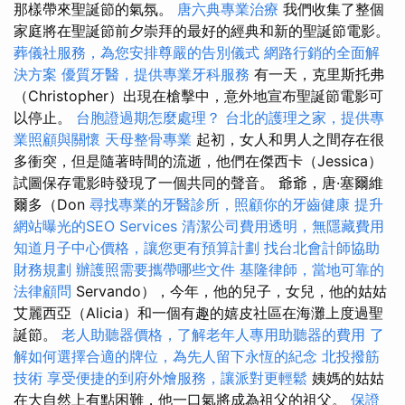
那樣帶來聖誕節的氣氛。
唐六典專業治療
我們收集了整個
家庭將在聖誕節前夕崇拜的最好的經典和新的聖誕節電影。
葬儀社服務，為您安排尊嚴的告別儀式
網路行銷的全面解
決方案
優質牙醫，提供專業牙科服務
有一天，克里斯托弗
（Christopher）出現在槍擊中，意外地宣布聖誕節電影可
以停止。
台胞證過期怎麼處理？
台北的護理之家，提供專
業照顧與關懷
天母整骨專業
起初，女人和男人之間存在很
多衝突，但是隨著時間的流逝，他們在傑西卡（Jessica）
試圖保存電影時發現了一個共同的聲音。 爺爺，唐·塞爾維
爾多（Don
尋找專業的牙醫診所，照顧你的牙齒健康
提升
網站曝光的SEO Services
清潔公司費用透明，無隱藏費用
知道月子中心價格，讓您更有預算計劃
找台北會計師協助
財務規劃
辦護照需要攜帶哪些文件
基隆律師，當地可靠的
法律顧問
Servando），今年，他的兒子，女兒，他的姑姑
艾麗西亞（Alicia）和一個有趣的嬉皮社區在海灘上度過聖
誕節。
老人助聽器價格，了解老年人專用助聽器的費用
了
解如何選擇合適的牌位，為先人留下永恆的紀念
北投撥筋
技術
享受便捷的到府外燴服務，讓派對更輕鬆
姨媽的姑姑
在大自然上有點困難，他一口氣將成為祖父的祖父。
保證