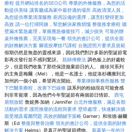
療程
提升網站排名的SEO公司
專業的外燴服務，為您的活
動提供美味
讓客廳成為家中最舒適的場所
高效清潔人員，
為您提供專業清潔服務
廚房設備的選擇，讓烹飪變得更加
高效
請一位打掃阿姨，幫您解決家務煩惱
整復推拿療程
牆
壁漏水緊急處理，掌握應急修復技巧，減少損失
可靠的辦
桌外燴推薦，完美呈現每一餐
領先的會計公司，提供全面
的財務解決方案
腳底按摩技巧課程
台胞證照片要求及規範
假期仍然是無盡的靈感來源，因此我們對許多新的聖誕節電
影再次發行並不感到驚訝。
筋師傅療法
調色板上的好處較
少，但是我們收集了那些保證拋棄節日的人。 維珍河系列
的主角是梅爾（Mel），他是一名護士，他從洛杉磯搬到北
加州的一個小鎮，希望再次開始。
專業律師事務所服務
雙
下巴醫美療程，改善下巴線條
該系列的粉絲現在可能會感
到非常寵壞，因為他們今年聖誕節有兩個節日情節。
西屯
肩頸放鬆
詹妮弗·加納（Jennifer
台北外燴服務，滿足各類
活動的需求
護照換發的流程與要求
壁癌處理，快速解決牆
面受潮及霉菌問題
高效的關鍵字策略
Garner）和埃德·赫爾
斯（Ed
整復與整骨治療
領先的會計公司，提供全面的財務
解決方案
Helms）是真正的聖誕節禮物。
新墓第一年的注