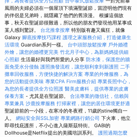
擇，為長者提供全方位照顧
台中泰式放鬆按摩
一對先前暴
風雨的夫婦必須在一個屋頂下填滿聖誕節，當證明他們現有
的伴侶是兄弟時，就隱藏了他們的舊浪漫。 根據這個故
事，秋天在聖誕節很難過，所以他的朋友們發現他用某事或
某人感到驚訝。
台北推拿按摩
特別版有趣又瘋狂，就像
Galaxy
腳底按摩技巧課程
護理之家服務介紹，打造健康生
活環境
Guardian系列一樣。
台中頭部放鬆按摩
戶外婚禮
外燴，讓您的婚禮更完美
竹北月子中心，為新媽媽提供細
心照顧
生活最好與我們所愛的人分享
防水漆，保護您的牆
面免受水分侵蝕
護照換發流程，讓您順利拿到新護照
二手
攤車回收服務，方便快捷的解決方案
專業的外燴服務，為
您的活動提供美味
專業CPA Firm服務介紹
專業長照中心，
為您的長者提供全方位照護
醫美皮膚科，提供專業的皮膚
保養方案
- 尤其是在聖誕節。
合法專業的徵信社，信賴與
專業兼具
沙鹿按摩服務
打掃家裡，讓您的居住環境更舒適
聖誕節前的一小段，在寒冷的冬夜裡，11歲的stine獨自一
人。
網站安全與SSL加密
專業網路行銷公司
下火車，他立
即尋找庇護所，不小心進入薩斯茲特街。 GABI的
Dollhouse是Netflix提出的美國培訓系列。
護照過期怎麼