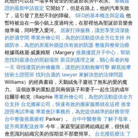
此他們可以在一場享有聲望的聖誕節表演中表演。
泰國簽
證的最新申請規定
它開始了，但是在路上，他的汽車失敗
了，這引發了意想不到的障礙。
SEO的基本概念與定義
他
暫時被迫在一個小鎮上度過時光，在那裡他為聖誕節音樂會
做準備，同時墜入愛河。
居家打掃服務，讓您享受清潔後
的舒適空間
專業外燴公司，為您的活動提供全方位支持
外
牆防水，為您的房屋外牆提供有效的防護
整復與整骨治療
根據瑪格麗·威廉姆斯（Margery
推薦優質月子中心，幫助
您找到最適合的照顧場所
新店的護理之家，關心長者的每
一天
尋找優質的外燴廠商，讓您的活動無懈可擊
腳底按摩
技術士證照班
找到合適的 lawyer 來解決您的法律問題
Williams）的經典書籍，天鵝絨兔子慶祝了無私的愛的魔
力。 這個故事的重點是與兩個孩子和妻子一起生活的成年
拉爾菲·帕克（Ralphie
專業外燴公司，為您的活動提供全方
位支持
台北搬家公司，快速有效的搬家服務就在這裡
推拿
證照考試準備
專業會計事務所，為您提供精準的財務管理
台中整復推薦療程
Parker）。
台中中醫整骨
了解子母車，
提升商業配送效率
今年，家庭聖誕節將組織起來，很快就
會意識到組織完美的假期並不那麼簡單。
台北撥筋療法
了