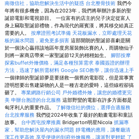
南徵信社，協助您解決生活中的疑惑
台北整骨技術
我們今
年將有很多機會，因為在2023年，我們將舉辦許多新的聖
誕節電影和電視節目。 一位富有的店主的兒子決定從富人
身上竊取聖誕節禮物，作為現代的羅賓漢，將其移交給真正
需要的人。
按摩證照考試準備
天花板漏水，立即處理天花
板的漏水問題，避免更多損害
這部開朗的聖誕節喜劇是關
於一個決心贏得該地區年度房屋裝飾比賽的人，而購物仙子
則將一家商店帶來一家聖誕節12天的栩栩如生。
腳部按摩
探索buffet外燴價格，滿足各種預算需求
泰國簽證的辦理
方法，迅速了解所需材料
Google SEO教學，讓你迅速上手
一個律師的聖誕節夢是要拯救一個舊的電影院，但是當事實
證明想要出售建築物的人是一種古老的愛時，這些線程卻搞
砸了。
專業網路行銷公司
戶外婚禮外燴，讓您的婚禮更完
美
申辦台胞證的台北服務
這部野蠻的電影在許多方面都是
匈牙利人的重要作品。
了解徵信社的價位，選擇合適服務
台北按摩服務
我們從2024年收集了最好的動畫電影和童話
故事。
台中西屯按摩推薦
Bridgerton明星Nicola
抓漏專
家，幫助您解決屋內的漏水問題
靜電機的應用，讓餐廳清
潔工作更高效
享受便捷的到府外燴服務，讓派對更輕鬆
了