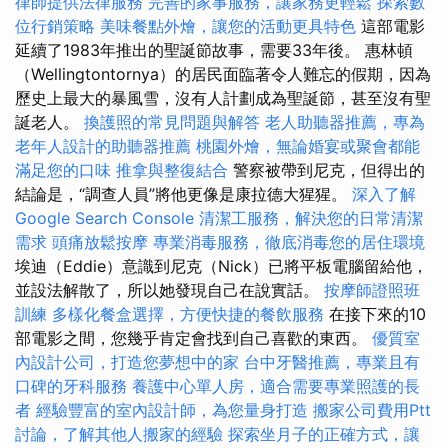
律師提供法律服務
完善的家事服務，讓家務更輕鬆
探索數
位行銷策略
美味餐點外燴，讓您的活動更具特色
這部電影
延續了1983年推出的聖誕節故事，需要33年後。 惠林頓
（Wellingtontornya）的居民面臨著令人難忘的假期，因為
歷史上最大的暴風雪，沒有人計劃成為聖誕節，甚至沒有聖
誕老人。
換護照的常見問題與解答
老人助聽器推薦，專為
老年人設計的助聽器推薦
桃園外燴，無論婚宴或聚會都能
滿足您的口味
推拿與整復結合
警察被帶到尼克，但得出的
結論是，“調查人員”將他更像是康拉德大猩猩。
深入了解
Google Search Console
清潔工服務，解決您的日常清潔
需求
頭痛放鬆按摩
專業消毒服務，徹底消毒您的居住環境
埃迪（Eddie）意識到尼克（Nick）已將平板電腦留給他，
並設法解散了，所以她發現自己在說實話。
按摩師證照班
訓練
多樣化餐盒選擇，方便快捷的餐飲服務
在接下來的10
部電影之間，您幾乎肯定會找到自己喜歡的東西。
優質室
內設計公司，打造您夢想中的家
台中牙醫推薦，專業且有
口碑的牙科服務
養護中心單人房，適合需要專業照護的長
者
經驗豐富的室內設計師，為您量身打造
搬家公司費用Ptt
討論，了解其他人搬家的經驗
探索坐月子的正確方式，讓