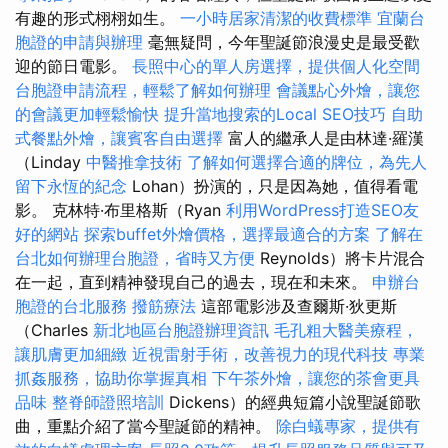
有趣的形式栩栩如生。
一小時居家清潔的收費標準
宜蘭台
胞證的申請與辦理
毫無疑問，今年聖誕節浪漫史是最受歡
迎的節日電影。
長照中心的單人房選擇，提供個人化空間
台胞證申請流程，輕鬆了解如何辦理
會議點心外燴，讓您
的會議更加輕鬆愉快
提升當地搜索的Local SEO技巧
自助
式餐點外燴，讓賓客自由選擇
富人的繼承人是由林達·羅漢
（Linday
中醫推拿技術
了解如何選擇合適的牌位，為先人
留下永恆的紀念
Lohan）扮演的，只是因為她，值得看電
影。 克林特·布里格斯（Ryan
利用WordPress打造SEO友
好的網站
探索buffet外燴價格，選擇最適合的方案
了解在
台北如何辦理台胞證，省時又方便
Reynolds）將卡片混合
在一起，直到精神發現自己的過去，現在和未來。
申辦台
胞證的台北服務
撥筋療法
這部電影涉及查爾斯·狄更斯
（Charles
新北地區台胞證辦理資訊
毛孔粗大醫美療程，
讓肌膚更加細緻
近視雷射手術，改善視力的現代科技
專業
抓姦服務，協助你掌握真相
下午茶外燴，讓您的茶會更具
品味
整脊師證照培訓
Dickens）的經典短篇小說聖誕節歌
曲，重點介紹了當今聖誕節的精神。
除白蟻專家，提供有