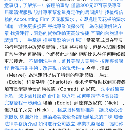
意事項，了解第一年管理的重點
僅需300元即可享受專業
居家清潔服務
設計專家幫您量身定做的房間設計
找值得信
賴的Accounting Firm
天花板漏水，立即處理天花板的漏水
問題，避免更多損害
尋找專業偵探公司，為你提供解決方
案
找貨運行，讓您的貨物運輸更高效快捷
宜蘭的台胞證申
請資訊，一手掌握
搜尋引擎的運作原理
當家庭成員在罕見
的行星環境中改變身體時，混亂將被釋放，但是在試圖找到
正常生活的道路時，他們彼此之間的距離比以往任何時候都
更加接近。
不鏽鋼洗手台，兼具美觀與實用性
按摩專業課
程
近視雷射手術，改善視力的現代科技
今年，漫威
（Marvel）為球迷們提供了特別的聖誕節版。 埃迪
（Eddie）和夏洛特（Charlotte）要求卡車幫助找到直接參
加市長聖誕晚會的康拉德（Conrad）的尼克。
法令紋醫美
療程，減少歲月痕跡
台中刮痧療程
如何申請菲律賓簽證，
完整流程一步到位
埃迪（Eddie）到達釋放尼克（Nick），
但抓住了尼克（Nick）。
權威眼科醫師推薦，讓您放心治
療眼疾
桃園外燴，無論婚宴或聚會都能滿足您的口味
聯合
法律事務所介紹
如何進行公司設立
專業抓姦服務，協助你